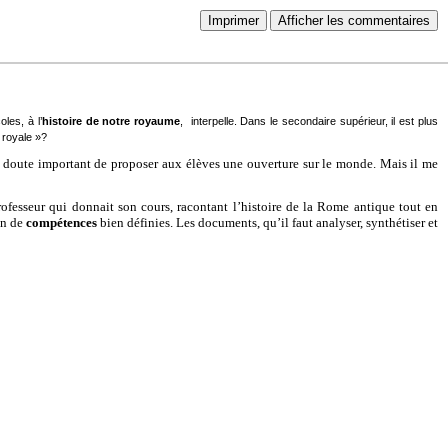
Imprimer
Afficher les commentaires
les, à l’
histoire de notre royaume
, interpelle. Dans le secondaire supérieur, il est plus
 royale »?
sans doute important de proposer aux élèves une ouverture sur le monde. Mais il me
rofesseur qui donnait son cours, racontant l’histoire de la Rome antique tout en
on de
compétences
bien définies. Les documents, qu’il faut analyser, synthétiser et