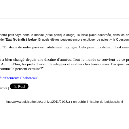
tre petit pays dans le monde (crise politique oblige), la faible place accordée, dans les éco
de l’
État fédéralisé belge
. Et quels élèves peuvent encore expliquer ce qu’est « la Question
l : "l'histoire de notre pays est totalement négligée. Cela pose problème : il est 
ire a bien changé depuis une dizaine d’années. Tout le monde se souvient de ce p
! Aujourd’hui, les profs doivent développer et évaluer chez leurs élèves, l’acquisiti
 comme le pensent certains?"
Bienheureux Chaboteau"
.
rimer
|
http://www.belgicatho.be/archive/2011/01/15/a-t-on-oublie-l-histoire-de-belgique.html