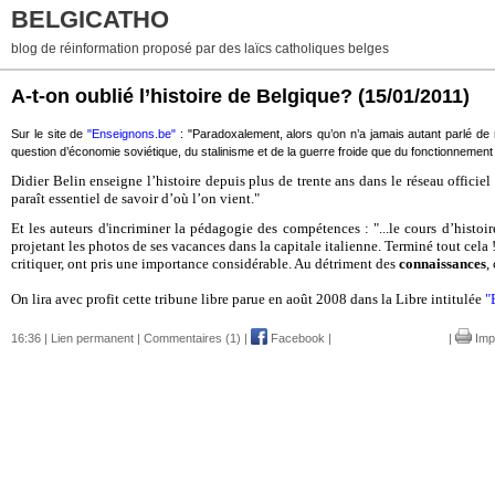
BELGICATHO
blog de réinformation proposé par des laïcs catholiques belges
A-t-on oublié l’histoire de Belgique?
(15/01/2011)
Sur le site de
"Enseignons.be"
: "Paradoxalement, alors qu’on n’a jamais autant parlé de no
question d’économie soviétique, du stalinisme et de la guerre froide que du fonctionnement 
Didier Belin enseigne l’histoire depuis plus de trente ans dans le réseau officie
paraît essentiel de savoir d’où l’on vient."
Et les auteurs d'incriminer la pédagogie des compétences : "...le cours d’histo
projetant les photos de ses vacances dans la capitale italienne. Terminé tout cela 
critiquer, ont pris une importance considérable. Au détriment des
connaissances
,
On lira avec profit cette tribune libre parue en août 2008 dans la Libre intitulée
"
16:36 |
Lien permanent
|
Commentaires (1)
|
Facebook
|
|
Imp