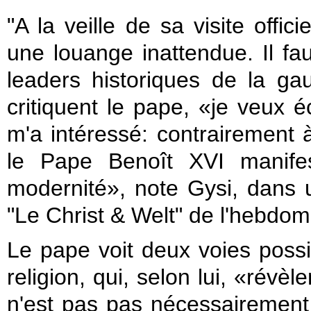
"A la veille de
sa visite officie
une
louange
inattendue.
Il f
leaders historiques
de la ga
critiquent le
pape
,
«je veux
é
m'a intéressé
: contrairement 
le Pape Benoît XVI
manife
modernité
», note
Gysi
, dans u
"Le Christ
&
Welt
" de
l'hebdom
Le pape
voit deux
voies possi
religion,
qui, selon lui
,
«révèle
n'est pas
pas nécessairement