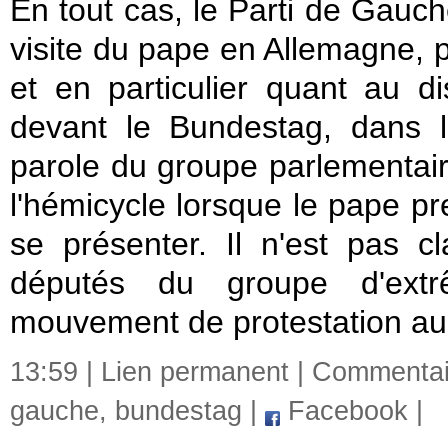
En tout cas,
le Parti de Gauc
visite du pape
en Allemagne
, 
et en particulier
quant
au di
devant le Bundestag
, dans
parole
du groupe parlementair
l'hémicycle
lorsque
le pape
pr
se présenter
.
Il n'est pas cla
députés
du groupe
d'ext
mouvement de protestation au
13:59 |
Lien permanent
|
Commentair
gauche
,
bundestag
|
Facebook
|