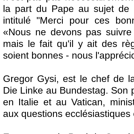
la part du
Pape
au sujet de
intitulé
"Merci pour
ces
bon
«
Nous ne devons pas
suivr
mais le fait qu'
il y ait des rè
soient bonnes
-
nous l'appréci
Gregor Gysi
,
est le
chef de
l
Die Linke au Bundestag
.
Son 
en Italie
et au Vatican
,
minis
aux
questions
ecclésiastiques