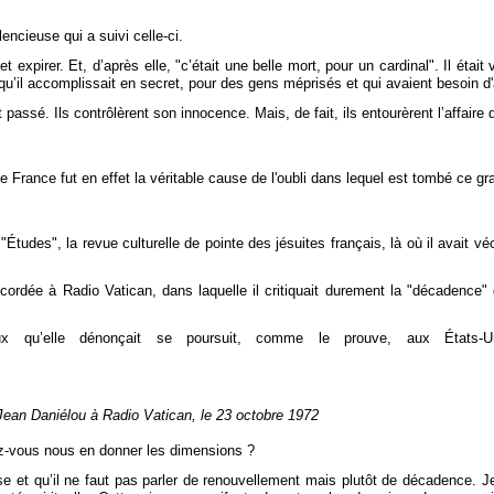
lencieuse qui a suivi celle-ci.
t expirer. Et, d’après elle, "c’était une belle mort, pour un cardinal". Il éta
s qu’il accomplissait en secret, pour des gens méprisés et qui avaient besoin d
nt passé. Ils contrôlèrent son innocence. Mais, de fait, ils entourèrent l’affai
e France fut en effet la véritable cause de l'oubli dans lequel est tombé ce gr
e "Études", la revue culturelle de pointe des jésuites français, là où il avai
ccordée à Radio Vatican, dans laquelle il critiquait durement la "décadence" 
x qu’elle dénonçait se poursuit, comme le prouve, aux États-Uni
 Jean Daniélou à Radio Vatican, le 23 octobre 1972
vez-vous nous en donner les dimensions ?
use et qu’il ne faut pas parler de renouvellement mais plutôt de décadence. 