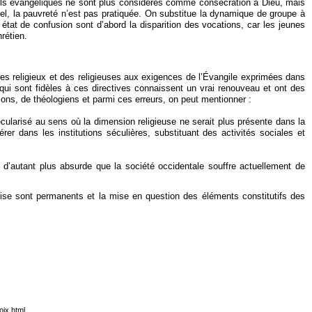
nseils évangéliques ne sont plus considérés comme consécration à Dieu, mais
l, la pauvreté n’est pas pratiquée. On substitue la dynamique de groupe à
état de confusion sont d’abord la disparition des vocations, car les jeunes
rétien.
e des religieux et des religieuses aux exigences de l’Évangile exprimées dans
qui sont fidèles à ces directives connaissent un vrai renouveau et ont des
ons, de théologiens et parmi ces erreurs, on peut mentionner :
écularisé au sens où la dimension religieuse ne serait plus présente dans la
er dans les institutions séculières, substituant des activités sociales et
st d’autant plus absurde que la société occidentale souffre actuellement de
lise sont permanents et la mise en question des éléments constitutifs des
oix.html