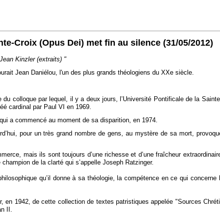
nte-Croix (Opus Dei) met fin au silence
(31/05/2012)
ean Kinzler (extraits) "
ourait Jean Daniélou, l'un des plus grands théologiens du XXe siècle.
e du colloque par lequel, il y a deux jours, l’Université Pontificale de la Sain
réé cardinal par Paul VI en 1969.
t qui a commencé au moment de sa disparition, en 1974.
urd’hui, pour un très grand nombre de gens, au mystère de sa mort, provoqué
merce, mais ils sont toujours d’une richesse et d’une fraîcheur extraordinair
re champion de la clarté qui s’appelle Joseph Ratzinger.
hilosophique qu’il donne à sa théologie, la compétence en ce qui concerne l
eur, en 1942, de cette collection de textes patristiques appelée "Sources Chr
n II.