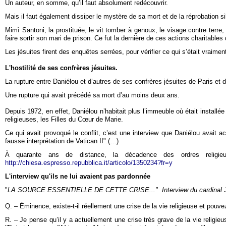
Un auteur, en somme, qu’il faut absolument redécouvrir.
Mais il faut également dissiper le mystère de sa mort et de la réprobation si
Mimì Santoni, la prostituée, le vit tomber à genoux, le visage contre terre, e
faire sortir son mari de prison. Ce fut la dernière de ces actions charitable
Les jésuites firent des enquêtes serrées, pour vérifier ce qui s’était vraime
L'hostilité de ses confrères jésuites.
La rupture entre Daniélou et d’autres de ses confrères jésuites de Paris et d
Une rupture qui avait précédé sa mort d’au moins deux ans.
Depuis 1972, en effet, Daniélou n’habitait plus l’immeuble où était installé
religieuses, les Filles du Cœur de Marie.
Ce qui avait provoqué le conflit, c’est une interview que Daniélou avait a
fausse interprétation de Vatican II".(…)
À quarante ans de distance, la décadence des ordres religieu
http://chiesa.espresso.repubblica.it/articolo/1350234?fr=y
L'interview qu'ils ne lui avaient pas pardonnée
"
LA SOURCE ESSENTIELLE DE CETTE CRISE..."
Interview du cardinal
Q. – Éminence, existe-t-il réellement une crise de la vie religieuse et pou
R. – Je pense qu’il y a actuellement une crise très grave de la vie religie