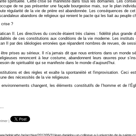
 santé spirituelle. Cette crise se manifeste dans tous les domaines. Les co
ccupe de ne pas présenter une façade bourgeoise mais, sur le plan individue
toute régularité de la vie de prière est abandonnée. Les conséquences de cet 
andaleux abandons de religieux qui renient le pacte qui les liait au peuple ch
 crise ?
atican II. Les directives du concile étaient très claires : fidélité plus grand
lités de ces constitutions aux conditions de la vie moderne. Les instituts 
an II par des idéologies erronées que répandent nombres de revues, de sessi
 être prises au sérieux. Il n’a jamais dit que nous entrions dans un monde s
 religieuses renoncent à leur costume, abandonnent leurs œuvres pour s’insér
 besoin de spiritualité qui se manifeste dans le monde d’aujourd’hui.
stitutions et des règles et exalte la spontanéité et l'improvisation. Ceci e
 une des nécessités de la vie religieuse.
s environnements changent, les éléments constitutifs de l’homme et de l’Ég
té…
rimer
|
www.belgicatho.be/archive/2012/05/31/jean-danielou-un-colloque-a-l-universite-de-la-sainte-cr