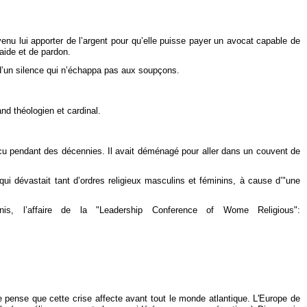
it venu lui apporter de l’argent pour qu’elle puisse payer un avocat capable de
'aide et de pardon.
re d’un silence qui n’échappa pas aux soupçons.
and théologien et cardinal.
t vécu pendant des décennies. Il avait déménagé pour aller dans un couvent de
qui dévastait tant d’ordres religieux masculins et féminins, à cause d’"une
s, l’affaire de la "Leadership Conference of Wome Religious":
Je pense que cette crise affecte avant tout le monde atlantique. L'Europe de