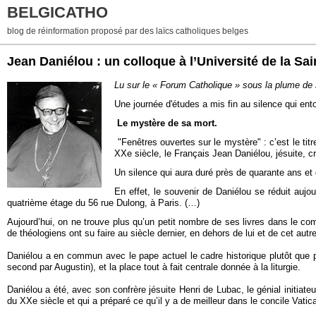
BELGICATHO
blog de réinformation proposé par des laïcs catholiques belges
Jean Daniélou : un colloque à l’Université de la Sai
Lu sur le « Forum Catholique » sous la plume de J
Une journée d'études a mis fin au silence qui ent
Le mystère de sa mort.
"Fenêtres ouvertes sur le mystère" : c’est le titr
XXe siècle, le Français Jean Daniélou, jésuite, c
Un silence qui aura duré près de quarante ans e
En effet, le souvenir de Daniélou se réduit aujo
quatrième étage du 56 rue Dulong, à Paris. (…)
Aujourd’hui, on ne trouve plus qu’un petit nombre de ses livres dans le com
de théologiens ont su faire au siècle dernier, en dehors de lui et de cet aut
Daniélou a en commun avec le pape actuel le cadre historique plutôt que p
second par Augustin), et la place tout à fait centrale donnée à la liturgie.
Daniélou a été, avec son confrère jésuite Henri de Lubac, le génial initiat
du XXe siècle et qui a préparé ce qu’il y a de meilleur dans le concile Vatica