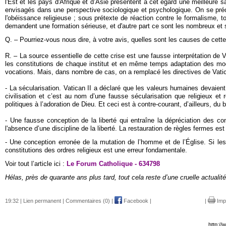
l'Est et les pays d'Afrique et d’Asie présentent à cet égard une meilleure
envisagés dans une perspective sociologique et psychologique. On se préo
l'obéissance religieuse ; sous prétexte de réaction contre le formalisme, 
demandent une formation sérieuse, et d'autre part ce sont les nombreux et sc
Q. – Pourriez-vous nous dire, à votre avis, quelles sont les causes de cette
R. – La source essentielle de cette crise est une fausse interprétation de V
les constitutions de chaque institut et en même temps adaptation des moda
vocations. Mais, dans nombre de cas, on a remplacé les directives de Vatic
- La sécularisation. Vatican II a déclaré que les valeurs humaines devaient
civilisation et c’est au nom d’une fausse sécularisation que religieux et
politiques à l’adoration de Dieu. Et ceci est à contre-courant, d’ailleurs, du
- Une fausse conception de la liberté qui entraîne la dépréciation des con
l'absence d’une discipline de la liberté. La restauration de règles fermes est
- Une conception erronée de la mutation de l’homme et de l’Église. Si le
constitutions des ordres religieux est une erreur fondamentale.
Voir tout l’article ici :
Le Forum Catholique - 634798
Hélas, près de quarante ans plus tard, tout cela reste d’une cruelle actuali
19:32 |
Lien permanent
|
Commentaires (0)
|
Facebook
|
|
Imp
http://