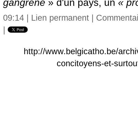
gangrène
» d'un pays, un
« pr
09:14 |
Lien permanent
|
Commentair
|
http://www.belgicatho.be/archi
concitoyens-et-surtou