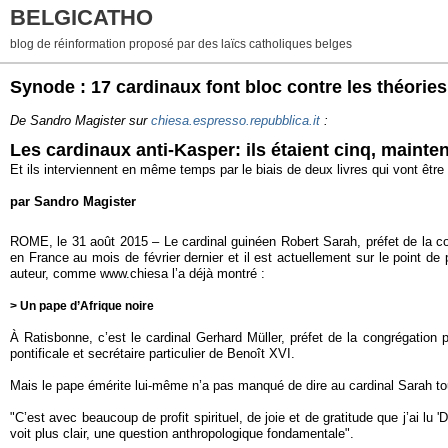
BELGICATHO
blog de réinformation proposé par des laïcs catholiques belges
Synode : 17 cardinaux font bloc contre les théories
De Sandro Magister sur
chiesa.espresso.repubblica.it
:
Les cardinaux anti-Kasper: ils étaient cinq, mainten
Et ils interviennent en même temps par le biais de deux livres qui vont être
par Sandro Magister
ROME, le 31 août 2015 – Le cardinal guinéen Robert Sarah, préfet de la congr
en France au mois de février dernier et il est actuellement sur le point de
auteur, comme www.chiesa l’a déjà montré :
> Un pape d’Afrique noire
À Ratisbonne, c’est le cardinal Gerhard Müller, préfet de la congrégation p
pontificale et secrétaire particulier de Benoît XVI.
Mais le pape émérite lui-même n’a pas manqué de dire au cardinal Sarah tout 
"C’est avec beaucoup de profit spirituel, de joie et de gratitude que j’ai 
voit plus clair, une question anthropologique fondamentale".