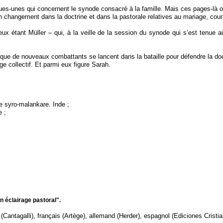
es-unes qui concernent le synode consacré à la famille. Mais ces pages-là ont 
 changement dans la doctrine et dans la pastorale relatives au mariage, coura
ux étant Müller – qui, à la veille de la session du synode qui s’est tenue a
ue de nouveaux combattants se lancent dans la bataille pour défendre la doctri
ge collectif. Et parmi eux figure Sarah.
e syro-malankare. Inde ;
e ;
n éclairage pastoral".
n (Cantagalli), français (Artège), allemand (Herder), espagnol (Ediciones Cristi