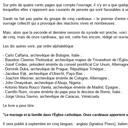
Sur près de quatre cents pages que compte l’ouvrage, il n’y en a que quelqu
lesquelles elles s’opposent aux courants de pensée qui sont favorables à un
Sarah ne fait pas partie du groupe de cinq cardinaux – le premier d’entre e
ouvrage collectif qui a provoqué des réactions vives et nombreuses.
Mais, alors que la seconde et dernière session du synode est proche, voici q
de cinq, mais de onze cardinaux, qui ont, cette fois encore, rédigé un ouvra
Les dix autres sont, par ordre alphabétique :
- Carlo Caffarra, archevêque de Bologne, Italie ;
- Baselios Cleemis Thottunkal, archevêque majeur de Trivandrum de l’Églis
- Josef Cordes, président émérite du conseil pontifical Cor Unum, Allemagn
- Dominik Duka, archevêque de Prague, République Tchèque ;
- Jacobus Eijk, archevêque d’Utrecht, Pays-Bas ;
- Joachim Meisner, archevêque émérite de Cologne, Allemagne ;
- John Onaiyekan, archevêque d’Abuja, Nigeria ;
- Antonio Maria Rouco Varela, archevêque émérite de Madrid, Epagne ;
- Camillo Ruini, vicaire émérite du pape pour le diocèse de Rome, Italie ;
- Jorge Urosa Savino, archevêque de Caracas, Vénézuela.
Le livre a pour titre :
"Le mariage et la famille dans l’Église catholique. Onze cardinaux apportent u
Il sera publié à septembre en cinq langues : anglais (Ignatius Press), italie