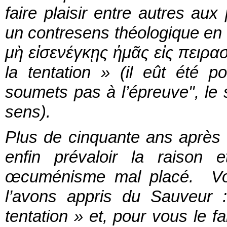
faire plaisir entre autres aux 
un contresens théologique en t
μὴ εἰσενέγκῃς ἡμᾶς εἰς πειρα
la tentation » (il eût été 
soumets pas à l’épreuve", le 
sens).
Plus de cinquante ans après « 
enfin prévaloir la raison 
œcuménisme mal placé. Vo
l’avons appris du Sauveur 
tentation » et, pour vous le fa