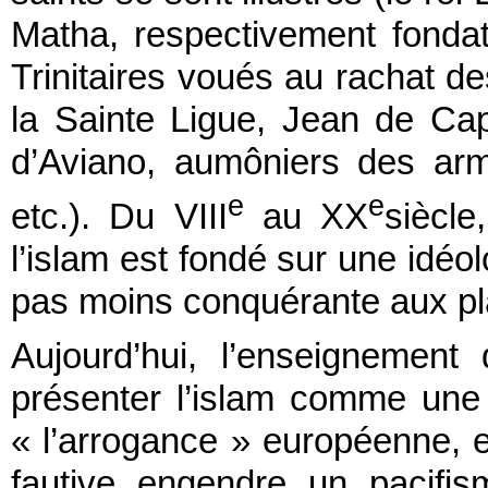
Matha, respectivement fondat
Trinitaires voués au rachat des
la Sainte Ligue, Jean de Cap
d’Aviano, aumôniers des arm
e
e
etc.). Du VIII
au XX
siècl
l’islam est fondé sur une idéol
pas moins conquérante aux plan
Aujourd’hui, l’enseignement 
présenter l’islam comme une r
« l’arrogance » européenne, e
fautive engendre un pacifis