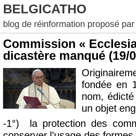
BELGICATHO
blog de réinformation proposé par
Commission « Ecclesia 
dicastère manqué
(19/
Originaire
fondée en
nom, édicté
un objet eng
-1°) la protection des com
conserver l’usage des formes 