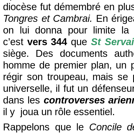
diocèse fut démembré en plu
Tongres et Cambrai.
En érige
on lui donna pour limite la c
c’est
vers 344
que
St Serva
siège. Des documents authe
homme de premier plan, un p
régir son troupeau, mais se p
universelle, il fut un défenseu
dans les
controverses arien
il y joua un rôle essentiel.
Rappelons que le
Concile d