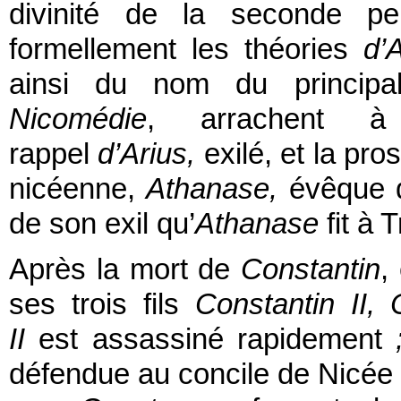
divinité de la seconde pe
formellement les théories
d’
ainsi du nom du principa
Nicomédie
, arrachent
rappel
d’Arius,
exilé, et la pro
nicéenne,
Athanase,
évêque d
de son exil qu’
Athanase
fit à 
Après la mort de
Constantin
,
ses trois fils
Constantin II,
II
est assassiné rapidement
défendue au concile de Nicée 