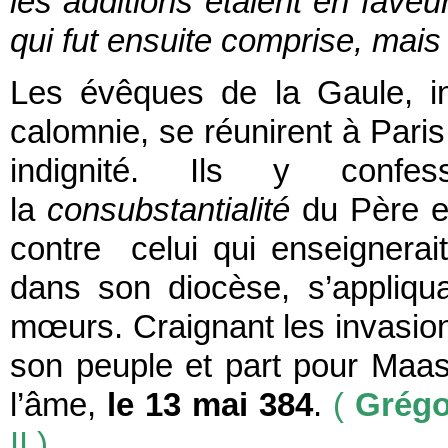
les additions étaient en faveu
qui fut ensuite comprise, mais 
Les évêques de la Gaule, in
calomnie, se réunirent à Pari
indignité. Ils y confes
la
consubstantialité
du Père e
contre celui qui enseignerait
dans son diocèse, s’appliqua
mœurs. Craignant les invasions
son peuple et part pour Maastri
l’âme,
le 13 mai 384
.
(
Grégo
II )