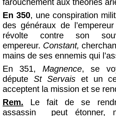
farouchement aux théories ar
En 350
, une conspiration mil
des généraux de l’empereur
révolte contre son sou
empereur.
Constant,
cherchant
mains de ses ennemis qui l’as
En 351,
Magnence
, se v
députe
St Servais
et un ce
acceptent la mission et se re
Rem.
Le fait de se rendr
assassin peut étonner,