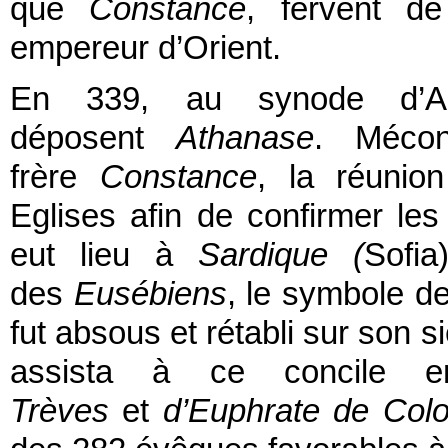
que
Constance
, fervent d
empereur d’Orient.
En 339, au synode d’Ant
déposent
Athanase
. Méco
frère
Constance
, la réunio
Eglises afin de confirmer le
eut lieu à
Sardique (
Sofia
des
Eusébiens
, le symbole d
fut absous et rétabli sur son s
assista à ce concile
Trèves
et
d’Euphrate de Col