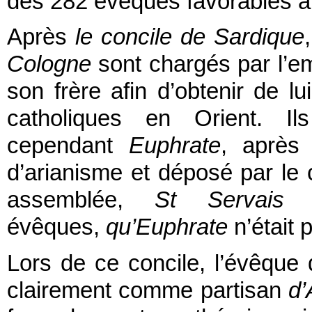
des 282 évêques favorables à
Après
le concile de Sardique
Cologne
sont chargés par l’
son frère afin d’obtenir de lu
catholiques en Orient. Il
cependant
Euphrate
, après
d’arianisme et déposé par le 
assemblée,
St Servais
au
évêques,
qu’Euphrate
n’était 
Lors de ce concile, l’évêqu
clairement comme partisan
d’