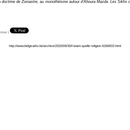
la doctrine de Zoroastre, au monothéisme autour d’Ahoura Mazda. Les Sikhs cr
rimer
|
http://www.belgicatho.be/archive/2020/09/30/l-islam-quelle-religion-6266833.html