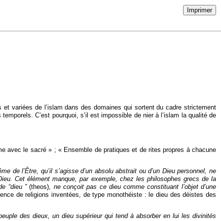
Imprimer
s et variées de l’islam dans des domaines qui sortent du cadre strictement
s temporels. C’est pourquoi, s’il est impossible de nier à l’islam la qualité de
me avec le sacré » ; « Ensemble de pratiques et de rites propres à chacune
ême de l’Être, qu’il s’agisse d’un absolu abstrait ou d’un Dieu personnel, ne
un Dieu. Cet élément manque, par exemple, chez les philosophes grecs de la
de “dieu ”
(theos),
ne conçoit pas ce dieu
comme constituant l’objet d’une
tence de religions inventées, de type monothéiste : le dieu des déistes des
uple des dieux, un dieu supérieur qui tend à absorber en lui les divinités