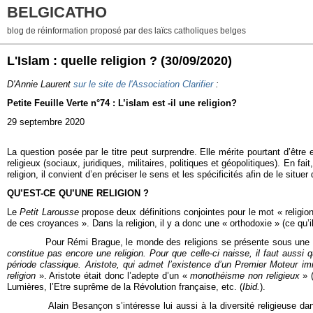
BELGICATHO
blog de réinformation proposé par des laïcs catholiques belges
L'Islam : quelle religion ?
(30/09/2020)
D'Annie Laurent
sur le site de l'Association Clarifier
:
Petite Feuille Verte n°74 : L’islam est -il une religion?
29 septembre 2020
La question posée par le titre peut surprendre. Elle mérite pourtant d’êt
religieux (sociaux, juridiques, militaires, politiques et géopolitiques). En fa
religion, il convient d’en préciser le sens et les spécificités afin de le situ
QU’EST-CE QU’UNE RELIGION ?
Le
Petit Larousse
propose deux définitions conjointes pour le mot « religi
de ces croyances ». Dans la religion, il y a donc une « orthodoxie » (ce qu’il f
Pour Rémi Brague, le monde des religions se présente sous une f
constitue pas encore une religion. Pour que celle-ci naisse, il faut auss
période classique. Aristote, qui admet l’existence d’un Premier Moteur imm
religion
». Aristote était donc l’adepte d’un «
monothéisme
non religieux
» 
Lumières, l’Etre suprême de la Révolution française, etc. (
Ibid.
).
Alain Besançon s’intéresse lui aussi à la diversité religieuse da