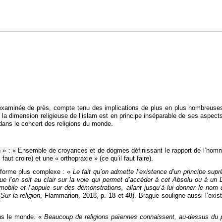
re examinée de près, compte tenu des implications de plus en plus nombreuse
it, la dimension religieuse de l’islam est en principe inséparable de ses aspect
er dans le concert des religions du monde.
on » : « Ensemble de croyances et de dogmes définissant le rapport de l’hom
aut croire) et une « orthopraxie » (ce qu’il faut faire).
orme plus complexe : «
Le fait qu’on admette l’existence d’un principe supr
i que l’on soit au clair sur la voie qui permet d’accéder à cet Absolu ou à 
obile et l’appuie sur des démonstrations, allant jusqu’à lui donner le nom 
(
Sur la religion
, Flammarion, 2018, p. 18 et 48). Brague souligne aussi l’exis
ns le monde. «
Beaucoup de religions païennes connaissent, au-dessus du pe