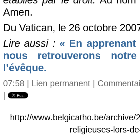
établies par le droit.
Au nom du
Amen.
Du Vatican, le 26 octobre 200
Lire aussi :
« En apprenant 
nous retrouverons notre
l’évêque.
07:58 |
Lien permanent
|
Commentair
|
http://www.belgicatho.be/archive/
religieuses-lors-d