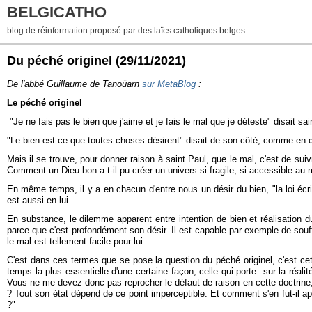
BELGICATHO
blog de réinformation proposé par des laïcs catholiques belges
Du péché originel
(29/11/2021)
De l'abbé Guillaume de Tanoüarn
sur MetaBlog
:
Le péché originel
"Je ne fais pas le bien que j'aime et je fais le mal que je déteste" disait
"Le bien est ce que toutes choses désirent" disait de son côté, comme en c
Mais il se trouve, pour donner raison à saint Paul, que le mal, c'est de sui
Comment un Dieu bon a-t-il pu créer un univers si fragile, si accessible au
En même temps, il y a en chacun d'entre nous un désir du bien, "la loi écrit
est aussi en lui.
En substance, le dilemme apparent entre intention de bien et réalisation d
parce que c'est profondément son désir. Il est capable par exemple de souffri
le mal est tellement facile pour lui.
C'est dans ces termes que se pose la question du péché originel, c'est cett
temps la plus essentielle d'une certaine façon, celle qui porte sur la réal
Vous ne me devez donc pas reprocher le défaut de raison en cette doctrine,
? Tout son état dépend de ce point imperceptible. Et comment s'en fut-il ape
?"