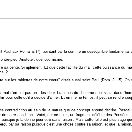
 saint Paul aux Romains (7), pointant par là comme un déséquilibre fondamenta
ontre-pied, Aristote : quel optimisme.
vre sa pente. Simplement. Et que cette facilité du mal, cette puissance du mal
 mal ?
e sur les tablettes de notre coeur" disait aussi saint Paul (Rom. 2, 15). On ne
u mal n'en est pas un : les deux branches du dilemme sont vrais dans l'homme
r pour celle qu'il a décidé d'aimer. Et en même temps, il peut se rendre coupab
e contradiction au sein de la nature que ce concept entend décrire. Pascal a
ité de notre condition. Voici, sur ce sujet, un fragment célèbre des Pensées 
 puisque je la donne pour être sans raison ; Mais cette folie est plus sage 
rçu par sa raison puisque c'est une chose contre sa raison, et que la raison, 