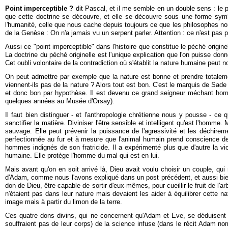
Point imperceptible ?
dit Pascal, et il me semble en un double sens : le p
que cette doctrine se découvre, et elle se découvre sous une forme symbo
l'humanité, celle que nous cache depuis toujours ce que les philosophes n
de la Genèse : On n'a jamais vu un serpent parler. Attention : ce n'est pas p
Aussi ce "point imperceptible" dans l'histoire que constitue le péché originel
La doctrine du péché originelle est l'unique explication que l'on puisse donne
Cet oubli volontaire de la contradiction où s'établit la nature humaine peut n
On peut admettre par exemple que la nature est bonne et prendre totaleme
viennent-ils pas de la nature ? Alors tout est bon. C'est le marquis de Sade
et donc bon par hypothèse. Il est devenu ce grand seigneur méchant homme q
quelques années au Musée d'Orsay).
Il faut bien distinguer - et l'anthropologie chrétienne nous y pousse - ce
sanctifier la matière. Diviniser l'être sensible et intelligent qu'est l'homm
sauvage. Elle peut prévenir la puissance de l'agressivité et les déchirem
perfectionnée au fur et à mesure que l'animal humain prend conscience de 
hommes indignés de son fratricide. Il a expérimenté plus que d'autre la viol
humaine. Elle protège l'homme du mal qui est en lui.
Mais avant qu'on en soit arrivé là, Dieu avait voulu choisir un couple, qui 
d'Adam, comme nous l'avons expliqué dans un post précédent, et aussi bien 
don de Dieu, être capable de sortir d'eux-mêmes, pour cueillir le fruit de l'ar
n'étaient pas dans leur nature mais devaient les aider à équilibrer cette n
image mais à partir du limon de la terre.
Ces quatre dons divins, qui ne concernent qu'Adam et Eve, se déduisent de 
souffraient pas de leur corps) de la science infuse (dans le récit Adam no