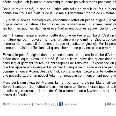
péché originel, dit joliment la scolastique, notre pouvoir sur nos passions 
Dans le texte sacré, le don de justice originelle se déduit du fait qu'alor
connaissait tous les plaisirs de la vie mais il demeurait maître de lui-mêm
Il y a deux écoles théologiques, concernant l'effet du péché originel, la 
originel détruit la nature. L'homme dès sa naissance est un animal dénaturé
les hommes pour les damner et éventuellement pour les sauver. Sa formule 
Saint Thomas hésite à recevoir cette doctrine de Pierre Lombard. C'est un opti
la nature qui est mauvais, non pas la nature en elle-même. Dieu a condamn
immortalité, impassibilité, science infuse et justice originelle). Par la p
demeure, mais le drôle d'animal qu'est l'homme ne parvient plus à être maît
Et voilà le péché originel dans ses conséquences : après le péché d'Adam, l
grâce dans lequel il avait été créé. Et par ailleurs, privé des quatre dons p
dans lequel germent toutes les philosophies de l'absurde. L'expérience du p
que l'on appelle protévangile. Le premier Evangile se lit juste après le pé
comme le nouvel Adam, Jésus Christ, sont attendus. Cette attente (cette esp
une nouvelle Eve et un nouvel Adam, un nouveau commencement pour une h
Mors per Evam ; vita per Mariam, la mort par Eve, la vie par Marie, dit sai
Serpent antique : Je mettrai une inimitié entre toi Serpent diabolique et 
premier signe du salut du monde. Cela a commencé à Nazareth, neuf mois av
portes du Jardin.
10:02 |
Lien permanent
|
Commentaires (0)
|
Facebook
|
|
Imp