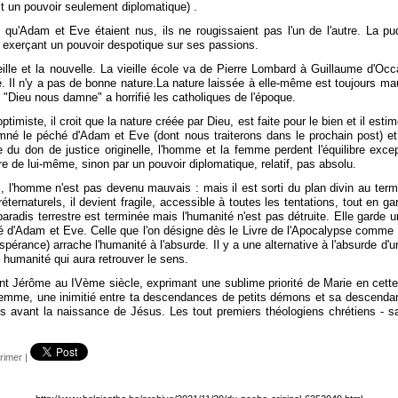
est un pouvoir seulement diplomatique) .
s qu'Adam et Eve étaient nus, ils ne rougissaient pas l'un de l'autre. La pu
e, exerçant un pouvoir despotique sur ses passions.
vieille et la nouvelle. La vieille école va de Pierre Lombard à Guillaume d'O
. Il n'y a pas de bonne nature.La nature laissée à elle-même est toujours ma
"Dieu nous damne" a horrifié les catholiques de l'époque.
miste, il croit que la nature créée par Dieu, est faite pour le bien et il estime
é le péché d'Adam et Eve (dont nous traiterons dans le prochain post) et i
erte du don de justice originelle, l'homme et la femme perdent l'équilibre e
re de lui-même, sinon par un pouvoir diplomatique, relatif, pas absolu.
'homme n'est pas devenu mauvais : mais il est sorti du plan divin au terme d
réternaturels, il devient fragile, accessible à toutes les tentations, tout en
aradis terrestre est terminée mais l'humanité n'est pas détruite. Elle garde u
ché d'Adam et Eve. Celle que l'on désigne dès le Livre de l'Apocalypse comme 
érance) arrache l'humanité à l'absurde. Il y a une alternative à l'absurde d
umanité qui aura retrouver le sens.
nt Jérôme au IVème siècle, exprimant une sublime priorité de Marie en cette 
la femme, une inimitié entre ta descendances de petits démons et sa descendan
ant la naissance de Jésus. Les tout premiers théologiens chrétiens - saint
rimer
|