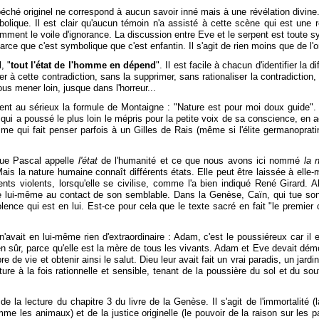
éché originel ne correspond à aucun savoir inné mais à une révélation divine.
lique. Il est clair qu'aucun témoin n'a assisté à cette scène qui est une r
omment le voile d'ignorance. La discussion entre Eve et le serpent est tou
arce que c'est symbolique que c'est enfantin. Il s'agit de rien moins que de l'o
, "
tout l'état de l'homme en dépend
". Il est facile à chacun d'identifier la 
r à cette contradiction, sans la supprimer, sans rationaliser la contradiction, s
ous mener loin, jusque dans l'horreur...
nt au sérieux la formule de Montaigne : "Nature est pour moi doux guide".
 qui a poussé le plus loin le mépris pour la petite voix de sa conscience, en a
ui fait penser parfois à un Gilles de Rais (même si l'élite germanopratine 
 que Pascal appelle
l'état
de l'humanité et ce que nous avons ici nommé
la 
e. Mais la nature humaine connaît différents états. Elle peut être laissée à e
ents violents, lorsqu'elle se civilise, comme l'a bien indiqué René Girard.
lui-même au contact de son semblable. Dans la Genèse, Caïn, qui tue son frè
ence qui est en lui. Est-ce pour cela que le texte sacré en fait "le premier co
n'avait en lui-même rien d'extraordinaire : Adam, c'est le poussiéreux car il e
sûr, parce qu'elle est la mère de tous les vivants. Adam et Eve devait démo
bre de vie et obtenir ainsi le salut. Dieu leur avait fait un vrai paradis, un jar
ature à la fois rationnelle et sensible, tenant de la poussière du sol et du
la lecture du chapitre 3 du livre de la Genèse. Il s'agit de l'immortalité (
mme les animaux) et de la justice originelle (le pouvoir de la raison sur les