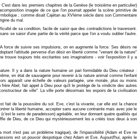
 C'est dans les premiers chapitres de la Genèse (le troisième en particulier)
ecomposition imagée de ce que l'on pourrait appeler la scène primitive de
te symbolique ; comme disait Cajétan au XVIème siècle dans son Commentaire
rigine du mal.
difficulté de sa condition, facile de saisir que des contradictions le traversent.
ans se saisir d'une partie de la vérité parce que l'on a voulu oublier l'autre.
 A force de suivre ses impulsions, on en augmente la force. Ses désirs ne
doptant l'attitude perverse d'un désir en liberté comme "venant de la nature"
trouve toujours très excitantes ses imaginations - voir l'exposition il y a
nature
. Il y a dans la nature humaine un pari formidable du Dieu créateur :
lle-même, en état de sauvagerie pour revenir à la nature animal comme l'enfant
 Alors apparaît une échelle de valeurs partagée, une morale, plus ou moins
re Abel, fait appel à Dieu pour qu'il le protège de la vindicte des autres
nstructeur de ville". La ville porte désormais les espoirs de la civilisation
st fait de la poussière du sol. Eve, c'est la vivante, car elle est la chance
ntrer la liberté humaine, accepter sans aucune contrainte mais avec joie le
din (c'est le sens de paradeisson) agréable, en leur donnant quatre qualités qui
 souffle de Dieu, de ce Dieu qui mystérieusement les a créés tous deux à son
la mort n'est pas un problème tragique), de l'impassibilité (Adam et Eve ne
 passions est un pouvoir despotique chez Adam et Eve. Aujourd'hui, après le