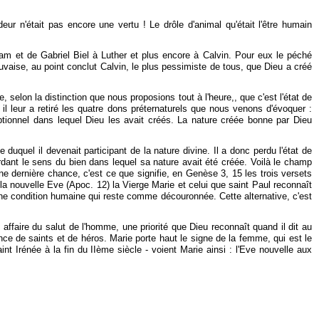
deur n'était pas encore une vertu ! Le drôle d'animal qu'était l'être humain
ccam et de Gabriel Biel à Luther et plus encore à Calvin. Pour eux le péché
uvaise, au point conclut Calvin, le plus pessimiste de tous, que Dieu a créé
, selon la distinction que nous proposions tout à l'heure,, que c'est l'état de
l leur a retiré les quatre dons préternaturels que nous venons d'évoquer :
xceptionnel dans lequel Dieu les avait créés. La nature créée bonne par Dieu
uquel il devenait participant de la nature divine. Il a donc perdu l'état de
 gardant le sens du bien dans lequel sa nature avait été créée. Voilà le champ
ne dernière chance, c'est ce que signifie, en Genèse 3, 15 les trois versets
la nouvelle Eve (Apoc. 12) la Vierge Marie et celui que saint Paul reconnaît
'une condition humaine qui reste comme découronnée. Cette alternative, c'est
affaire du salut de l'homme, une priorité que Dieu reconnaît quand il dit au
ce de saints et de héros. Marie porte haut le signe de la femme, qui est le
 Irénée à la fin du IIème siècle - voient Marie ainsi : l'Eve nouvelle aux