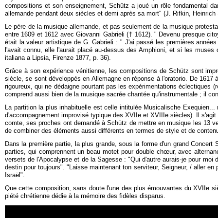
compositions et son enseignement, Schütz a joué un rôle fondamental dans 
allemande pendant deux siècles et demi après sa mort" (J. Rifkin, Heinrich
Le père de la musique allemande, et pas seulement de la musique protestante
entre 1609 et 1612 avec Giovanni Gabrieli († 1612). " Devenu presque citoyen
était la valeur artistique de G. Gabrieli : " J'ai passé les premières anné
l'avait connu, elle l'aurait placé au-dessus des Amphioni, et si les muses
italiana a Lipsia, Firenze 1877, p. 36).
Grâce à son expérience vénitienne, les compositions de Schütz sont impré
siècle, se sont développés en Allemagne en réponse à l'oratorio. De 1617 à
rigoureux, qui ne dédaigne pourtant pas les expérimentations éclectiques (r
comprend aussi bien de la musique sacrée chantée qu'instrumentale ; il con
La partition la plus inhabituelle est celle intitulée Musicalische Exequi
d'accompagnement improvisé typique des XVIIe et XVIIIe siècles). Il s'agit 
comte, ses proches ont demandé à Schütz de mettre en musique les 13 verset
de combiner des éléments aussi différents en termes de style et de contenu, 
Dans la première partie, la plus grande, sous la forme d'un grand Concert 
parties, qui comprennent un beau motet pour double chœur, avec alternanc
versets de l'Apocalypse et de la Sagesse : "Qui d'autre aurais-je pour moi d
destin pour toujours". "Laisse maintenant ton serviteur, Seigneur, / aller en 
Israël".
Que cette composition, sans doute l'une des plus émouvantes du XVIIe siècl
piété chrétienne dédie à la mémoire des fidèles disparus.