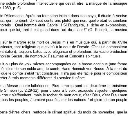
e solide profondeur intellectuelle qui devait être la marque de la musique
 1980, p. 6).
e l'Allemagne. Après sa formation initiale dans son pays, il étudie à Venise
nts, qui montrent, dix-sept cents ans plutôt que non, quelle était et combien
rtels ! Quel homme était Gabrieli ! Si l'antiquité, si riche en expressions,
ux que lui, tant il est grand dans l'art du chant !" (G. Roberti, La musica
 sur le martyre et la mort de Jésus mis en musique qui, à partir du XVIIe
icaux, tant religieux que civils) à la cour de Dresde. C'est un compositeur
t italien), toujours faites avec élégance et profondeur. Sa vaste production
Simphoniæ Sacræ, de nombreux Psaumes et Concerts spirituels.
, huit ou plus de voix mixtes accompagnées de la basse continue (une forme
funérailles de son noble ami, le comte Hans Heinrich von Reuss. À la mort du
le comte s'était fait construire. Il n'a pas été facile pour le compositeur
réter à trois moments différents du service funèbre.
de la Messe courte luthérienne. Plus simples sont les deuxième et troisième
de Siméon (Lc 2,29-32), pour chœur à 5 voix, auxquels s'ajoutent quelques
mon cœur s'effondrent, mais le rocher de mon cœur, c'est Dieu, c'est Dieu mon
tous les peuples, / lumière pour éclairer les nations / et gloire de ton peuple
rte d'êtres chers, renforce le climat spirituel du mois de novembre, que la