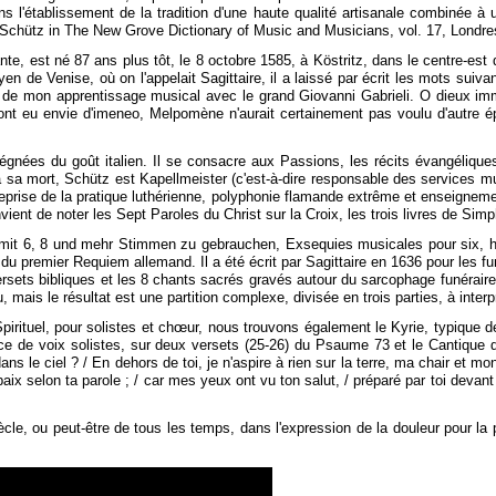
l'établissement de la tradition d'une haute qualité artisanale combinée à un
 Schütz in The New Grove Dictionary of Music and Musicians, vol. 17, Londres
, est né 87 ans plus tôt, le 8 octobre 1585, à Köstritz, dans le centre-est d
 de Venise, où on l'appelait Sagittaire, il a laissé par écrit les mots suiva
es de mon apprentissage musical avec le grand Giovanni Gabrieli. O dieux immo
 ont eu envie d'imeneo, Melpomène n'aurait certainement pas voulu d'autre épo
gnées du goût italien. Il se consacre aux Passions, les récits évangéliques
 sa mort, Schütz est Kapellmeister (c'est-à-dire responsable des services mus
eprise de la pratique luthérienne, polyphonie flamande extrême et enseignemen
vient de noter les Sept Paroles du Christ sur la Croix, les trois livres de 
en... mit 6, 8 und mehr Stimmen zu gebrauchen, Exsequies musicales pour six
du premier Requiem allemand. Il a été écrit par Sagittaire en 1636 pour les 
s bibliques et les 8 chants sacrés gravés autour du sarcophage funéraire que 
mais le résultat est une partition complexe, divisée en trois parties, à interp
Spirituel, pour solistes et chœur, nous trouvons également le Kyrie, typique 
e de voix solistes, sur deux versets (25-26) du Psaume 73 et le Cantique 
ans le ciel ? / En dehors de toi, je n'aspire à rien sur la terre, ma chair et 
paix selon ta parole ; / car mes yeux ont vu ton salut, / préparé par toi devant 
e, ou peut-être de tous les temps, dans l'expression de la douleur pour la pe