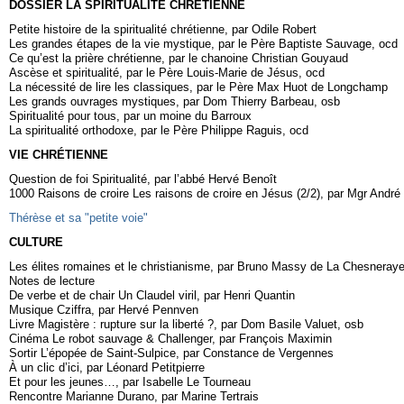
DOSSIER LA SPIRITUALITÉ CHRÉTIENNE
Petite histoire de la spiritualité chrétienne, par Odile Robert
Les grandes étapes de la vie mystique, par le Père Baptiste Sauvage, ocd
Ce qu’est la prière chrétienne, par le chanoine Christian Gouyaud
Ascèse et spiritualité, par le Père Louis-Marie de Jésus, ocd
La nécessité de lire les classiques, par le Père Max Huot de Longchamp
Les grands ouvrages mystiques, par Dom Thierry Barbeau, osb
Spiritualité pour tous, par un moine du Barroux
La spiritualité orthodoxe, par le Père Philippe Raguis, ocd
VIE CHRÉTIENNE
Question de foi Spiritualité, par l’abbé Hervé Benoît
1000 Raisons de croire Les raisons de croire en Jésus (2/2), par Mgr André
Thérèse et sa "petite voie"
CULTURE
Les élites romaines et le christianisme, par Bruno Massy de La Chesneray
Notes de lecture
De verbe et de chair Un Claudel viril, par Henri Quantin
Musique Cziffra, par Hervé Pennven
Livre Magistère : rupture sur la liberté ?, par Dom Basile Valuet, osb
Cinéma Le robot sauvage & Challenger, par François Maximin
Sortir L’épopée de Saint-Sulpice, par Constance de Vergennes
À un clic d’ici, par Léonard Petitpierre
Et pour les jeunes…, par Isabelle Le Tourneau
Rencontre Marianne Durano, par Marine Tertrais