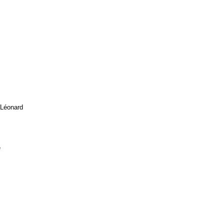
 Léonard
e