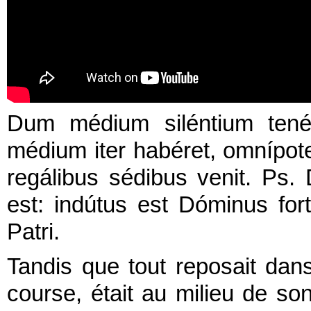
Dum médium siléntium tené
médium iter habéret, omnípot
regálibus sédibus venit. Ps.
est: indútus est Dóminus fort
Patri.
Tandis que tout reposait dans
course, était au milieu de so