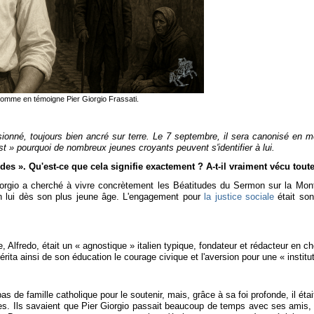
, comme en témoigne Pier Giorgio Frassati.
ssionné, toujours bien ancré sur terre. Le 7 septembre, il sera canonisé en m
 » pourquoi de nombreux jeunes croyants peuvent s'identifier à lui.
des ». Qu'est-ce que cela signifie exactement ? A-t-il vraiment vécu tout
Giorgio a cherché à vivre concrètement les Béatitudes du Sermon sur la Mont
en lui dès son plus jeune âge. L'engagement pour
la justice sociale
était son
ère, Alfredo, était un « agnostique » italien typique, fondateur et rédacteur 
ita ainsi de son éducation le courage civique et l'aversion pour une « instit
as de famille catholique pour le soutenir, mais, grâce à sa foi profonde, il ét
les. Ils savaient que Pier Giorgio passait beaucoup de temps avec ses amis, m