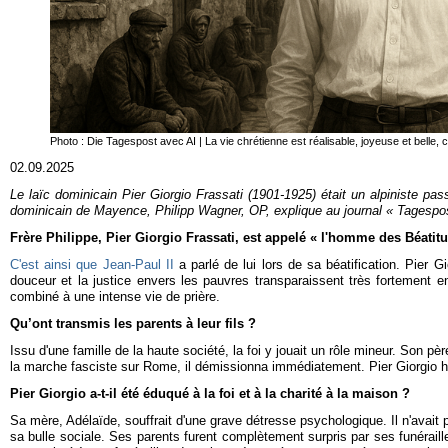
Photo : Die Tagespost avec AI | La vie chrétienne est réalisable, joyeuse et belle
02.09.2025
Le laïc dominicain Pier Giorgio Frassati (1901-1925) était un alpiniste pa
dominicain de Mayence, Philipp Wagner, OP, explique au journal « Tagespost
Frère Philippe, Pier Giorgio Frassati, est appelé « l'homme des Béatitu
C'est ainsi que Jean-Paul II
a parlé de lui lors de sa béatification. Pier 
douceur et la justice envers les pauvres transparaissent très fortement 
combiné à une intense vie de prière.
Qu’ont transmis les parents à leur fils ?
Issu d'une famille de la haute société, la foi y jouait un rôle mineur. Son p
la marche fasciste sur Rome, il démissionna immédiatement. Pier Giorgio hér
Pier Giorgio a-t-il été éduqué à la foi et à la charité à la maison ?
Sa mère, Adélaïde, souffrait d'une grave détresse psychologique. Il n'avait p
sa bulle sociale. Ses parents furent complètement surpris par ses funérail