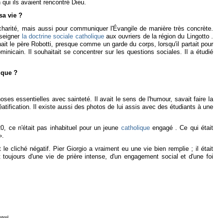
 qui ils avaient rencontré Dieu.
sa vie ?
charité, mais aussi pour communiquer l'Évangile de manière très concrète.
nseigner
la doctrine sociale catholique
aux ouvriers de la région du Lingotto .
ait le père Robotti, presque comme un garde du corps, lorsqu'il partait pour
icain. Il souhaitait se concentrer sur les questions sociales. Il a étudié
ique ?
choses essentielles avec sainteté. Il avait le sens de l'humour, savait faire la
atification. Il existe aussi des photos de lui assis avec des étudiants à une
0, ce n'était pas inhabituel pour un jeune
catholique
engagé . Ce qui était
».
le cliché négatif. Pier Giorgio a vraiment eu une vie bien remplie ; il était
ujours d'une vie de prière intense, d'un engagement social et d'une foi
html