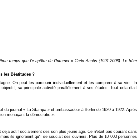
ême temps que l'« apôtre de l'Internet » Carlo Acutis (1991-2006). Le frère
es les Béatitudes ?
agne. On peut les parcourir individuellement et les comparer à sa vie : la
 objectif, sa principale activité parallèlement à ses études. Tout cela était
en chef du journal « La Stampa » et ambassadeur à Berlin de 1920 à 1922. Après
ution menaçant la démocratie ».
ait déjà actif socialement dès son plus jeune âge. Ce n'était pas courant dans
ais ils ignoraient qu'il se souciait des ouvriers. Plus de 10 000 personnes