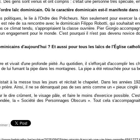
 Des gens sont venus et ont compris : c'était une personne très spéciale, en
'ordre laïc dominicain. Où le caractère dominicain est-il manifeste dans 
politiques, le lie à l'Ordre des Prêcheurs. Non seulement pour exercer la 
c est née de sa rencontre avec le dominicain Filippo Robotti, qui souhaitait e
ns ce climat tendu, s'appropriaient la classe ouvrière. Pier Giorgio accompagn
 engagement pour le monde. C'est pourquoi il n'est pas devenu novice domin
minicains d'aujourd'hui ? Et aussi pour tous les laïcs de l'Église cathol
erre et vivait d'une profonde piété. Au quotidien, il s'efforçait d'accomplir les 
o de lui fumant la pipe dans les montagnes. La pipe a été retouchée pour sa bé
stait à la messe tous les jours et récitait le chapelet. Dans les années 192
 de prière. Ainsi, il ne se démarquait pas de ses amis comme un « pieux cinglé 
le dire crûment, le visage pâle, et faire le moins d'exercice possible. C'est 
dée, la « Société des Personnages Obscurs ». Tout cela s'accompagnait to
rimer
|
p://www.belgicatho.be/archive/2025/09/03/pier-giorgio-frassati-une-vie-bien-remplie-6561277.