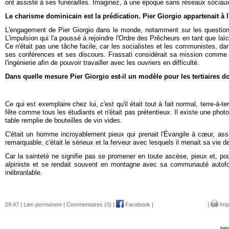
ont assisté à ses funérailles. Imaginez, à une époque sans réseaux sociaux.
Le charisme dominicain est la prédication. Pier Giorgio appartenait à l
L'engagement de Pier Giorgio dans le monde, notamment sur les questions 
L'impulsion qui l'a poussé à rejoindre l'Ordre des Prêcheurs en tant que laï
Ce n'était pas une tâche facile, car les socialistes et les communistes, da
ses conférences et ses discours. Frassati considérait sa mission comme un
l'ingénierie afin de pouvoir travailler avec les ouvriers en difficulté.
Dans quelle mesure Pier Giorgio est-il un modèle pour les tertiaires do
Ce qui est exemplaire chez lui, c'est qu'il était tout à fait normal, terre-à-t
fête comme tous les étudiants et n'était pas prétentieux. Il existe une phot
table remplie de bouteilles de vin vides.
C'était un homme incroyablement pieux qui prenait l'Évangile à cœur, assi
remarquable, c'était le sérieux et la ferveur avec lesquels il menait sa vie
Car la sainteté ne signifie pas se promener en toute ascèse, pieux et, pour 
alpiniste et se rendait souvent en montagne avec sa communauté autofon
inébranlable.
09:47 |
Lien permanent
|
Commentaires (0)
|
Facebook
|
|
Imp
htt