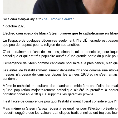
De Portia Berry-Kilby sur
The Catholic Herald
:
4 octobre 2025
L'échec courageux de Maria Steen prouve que le catholicisme en Irland
En l'espace de quelques décennies seulement, l'île d'Émeraude est passée 
que peu de respect pour la religion de ses ancêtres.
C'est certainement l'une des raisons, sinon la raison principale, pour laqu
catholique et qui est très populaire auprès d'une grande partie du public pou
L'émergence de Steen comme candidate populaire à la présidence, bien qu'ell
Les élites de l'establishment aiment dépeindre l'Irlande comme une utopie 
messes n'a cessé de diminuer depuis les années 1970 et ne s'est jamais r
pandémie.
Même le catholicisme culturel des Irlandais semble être en déclin, les mar
qu'une population majoritairement catholique ait été la première à appro
constitutionnel en 2018 qui a supprimé les garanties pro-vie.
Il est facile de comprendre pourquoi l'establishment libéral considère que l'Ir
Mais même si Steen n'a pas réussi à se qualifier pour l'élection présidenti
recueilli suggère que les valeurs catholiques traditionnelles ont toujours leur