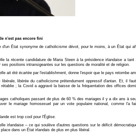
e n'est pas encore fini
d'un État synonyme de catholicisme dévot, pour le moins, à un État qui aff
elle la récente candidature de Maria Steen à la présidence irlandaise a tant a
r ses positions intransigeantes sur les questions de moralité et de religion.
e ait été écartée par l'establishment, donne l'espoir que le pays retombe am
libérale, libérée du catholicisme prétendument oppressif d'antan. Et, il faut
établie ; la Covid a aggravé la baisse de la fréquentation des offices dom
iages catholiques passant de plus de 60 % des mariages il y a dix ans à seu
uver le mariage homosexuel par un vote populaire national, comme l'a fait
lande est trop cool pour l'Église.
elle irlandaise – ce qui soulève d'autres questions sur le déficit démocratiqu
 place dans un État irlandais de plus en plus libéral.