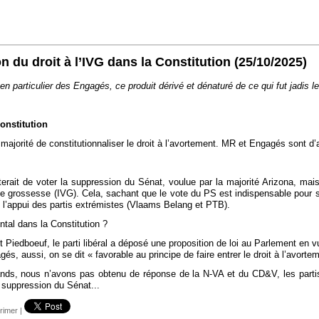
n du droit à l’IVG dans la Constitution
(25/10/2025)
en particulier des Engagés, ce produit dérivé et dénaturé de ce qui fut jadis le
onstitution
jorité de constitutionnaliser le droit à l’avortement. MR et Engagés sont d’
rait de voter la suppression du Sénat, voulue par la majorité Arizona, mais qu
ire de grossesse (IVG). Cela, sachant que le vote du PS est indispensable pour
l’appui des partis extrémistes (Vlaams Belang et PTB).
ntal dans la Constitution ?
edboeuf, le parti libéral a déposé une proposition de loi au Parlement en vue
 aussi, on se dit « favorable au principe de faire entrer le droit à l’avortem
ds, nous n’avons pas obtenu de réponse de la N-VA et du CD&V, les partis d
a suppression du Sénat...
rimer
|