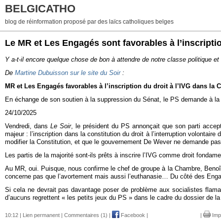
BELGICATHO
blog de réinformation proposé par des laïcs catholiques belges
Le MR et Les Engagés sont favorables à l’inscriptio
Y a-t-il encore quelque chose de bon à attendre de notre classe politique et 
De
Martine Dubuisson
sur le site du Soir
:
MR et Les Engagés favorables à l’inscription du droit à l’IVG dans la C
En échange de son soutien à la suppression du Sénat, le PS demande à la ma
24/10/2025
V
endredi, dans
Le Soir
, le président du PS annonçait que son parti accepte
majeur : l’inscription dans la constitution du droit à l’interruption volonta
modifier la Constitution, et que le gouvernement De Wever ne demande pas 
Les partis de la majorité sont-ils prêts à inscrire l’IVG comme droit fondame
Au MR, oui. Puisque, nous confirme le chef de groupe à la Chambre, Benoît Pi
concerne pas que l’avortement mais aussi l’euthanasie… Du côté des Engagés,
Si cela ne devrait pas davantage poser de problème aux socialistes flaman
d’aucuns regrettent « les petits jeux du PS » dans le cadre du dossier de l
10:12 |
Lien permanent
|
Commentaires (1)
|
Facebook
|
|
Imp