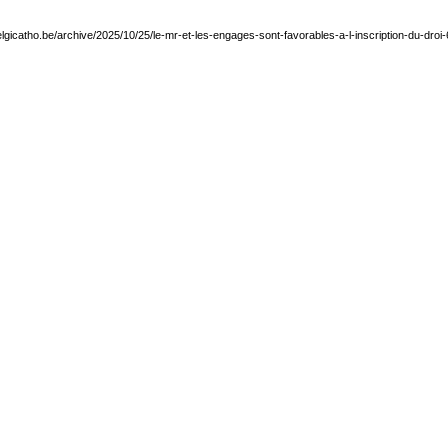
elgicatho.be/archive/2025/10/25/le-mr-et-les-engages-sont-favorables-a-l-inscription-du-droi