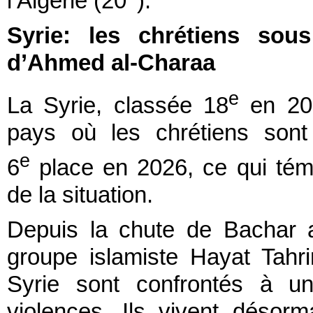
l’Algérie (20
).
Syrie: les chrétiens sou
d’Ahmed al-Charaa
e
La Syrie, classée 18
en 202
pays où les chrétiens sont 
e
6
place en 2026, ce qui témo
de la situation.
Depuis la chute de Bachar a
groupe islamiste Hayat Tahr
Syrie sont confrontés à u
violences. Ils vivent désor