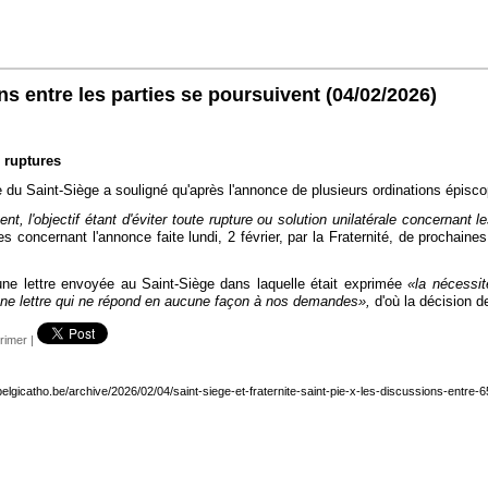
ons entre les parties se poursuivent
(04/02/2026)
s ruptures
 du Saint-Siège a souligné qu'après l'annonce de plusieurs ordinations épiscopa
nt, l'objectif étant d'éviter toute rupture ou solution unilatérale concernant
 concernant l'annonce faite lundi, 2 février, par la Fraternité, de prochaines
 une lettre envoyée au Saint-Siège dans laquelle était exprimée
«la nécessit
ne lettre qui ne répond en aucune façon à nos demandes»,
d'où la décision d
rimer
|
belgicatho.be/archive/2026/02/04/saint-siege-et-fraternite-saint-pie-x-les-discussions-entre-