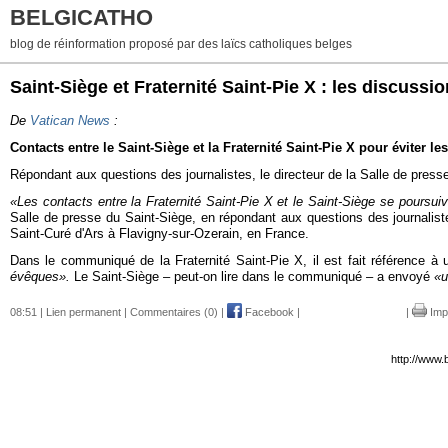
BELGICATHO
blog de réinformation proposé par des laïcs catholiques belges
Saint-Siège et Fraternité Saint-Pie X : les discussi
De
Vatican News
:
Contacts entre le Saint-Siège et la Fraternité Saint-Pie X pour éviter le
Répondant aux questions des journalistes, le directeur de la Salle de presse
«Les contacts entre la Fraternité Saint-Pie X et le Saint-Siège se poursuive
Salle de presse du Saint-Siège, en répondant aux questions des journalistes
Saint-Curé d'Ars à Flavigny-sur-Ozerain, en France.
Dans le communiqué de la Fraternité Saint-Pie X, il est fait référence à
évêques».
Le Saint-Siège – peut-on lire dans le communiqué – a envoyé
«u
08:51 |
Lien permanent
|
Commentaires (0)
|
Facebook
|
|
Imp
http://www.