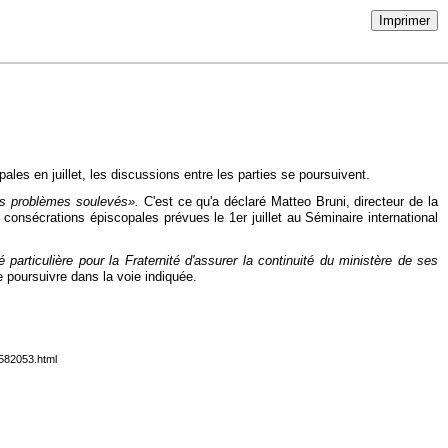
Imprimer
les en juillet, les discussions entre les parties se poursuivent.
 les problèmes soulevés».
C'est ce qu'a déclaré Matteo Bruni, directeur de la
 consécrations épiscopales prévues le 1er juillet au Séminaire international
é particulière pour la Fraternité d'assurer la continuité du ministère de ses
e poursuivre dans la voie indiquée.
6582053.html