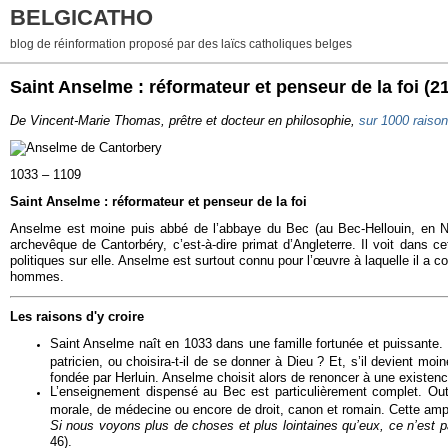
BELGICATHO
blog de réinformation proposé par des laïcs catholiques belges
Saint Anselme : réformateur et penseur de la foi (21
De Vincent-Marie Thomas, prêtre et docteur en philosophie,
sur 1000 raison
1033 – 1109
Saint Anselme : réformateur et penseur de la foi
Anselme est moine puis abbé de l’abbaye du Bec (au Bec-Hellouin, en Norm
archevêque de Cantorbéry, c’est-à-dire primat d’Angleterre. Il voit dans c
politiques sur elle. Anselme est surtout connu pour l’œuvre à laquelle il a 
hommes.
Les raisons d'y croire
Saint Anselme naît en 1033 dans une famille fortunée et puissante. Fo
patricien, ou choisira-t-il de se donner à Dieu ? Et, s’il devient m
fondée par Herluin. Anselme choisit alors de renoncer à une existence
L’enseignement dispensé au Bec est particulièrement complet. Outre
morale, de médecine ou encore de droit, canon et romain. Cette ample
Si nous voyons plus de choses et plus lointaines qu’eux, ce n’est 
46).