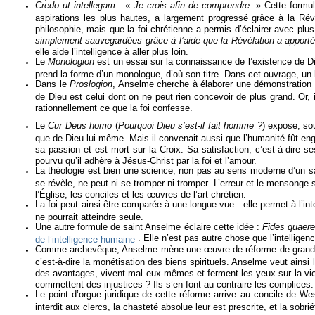
Credo ut intellegam
: «
Je crois afin de comprendre.
» Cette formu
aspirations les plus hautes, a largement progressé grâce à la Révél
philosophie, mais que la foi chrétienne a permis d’éclairer avec plus
simplement sauvegardées grâce à l’aide que la Révélation a apporté
elle aide l’intelligence à aller plus loin.
Le
Monologion
est un essai sur la connaissance de l’existence de D
prend la forme d’un monologue, d’où son titre. Dans cet ouvrage, un
Dans le
Proslogion
, Anselme cherche à élaborer une démonstration de
de Dieu est celui dont on ne peut rien concevoir de plus grand. Or, 
rationnellement ce que la foi confesse.
Le
Cur Deus homo
(
Pourquoi Dieu s’est-il fait homme ?
) expose, sou
que de Dieu lui-même. Mais il convenait aussi que l’humanité fût eng
sa passion et est mort sur la Croix. Sa satisfaction, c’est-à-dire
pourvu qu’il adhère à Jésus-Christ par la foi et l’amour.
La théologie est bien une science, non pas au sens moderne d’un sav
se révèle, ne peut ni se tromper ni tromper. L’erreur et le mensonge 
l’Église, les conciles et les œuvres de l’art chrétien.
La foi peut ainsi être comparée à une longue-vue : elle permet à l’intel
ne pourrait atteindre seule.
Une autre formule de saint Anselme éclaire cette idée :
Fides quaere
. Elle n’est pas autre chose que l’intelligen
de l’intelligence humaine
Comme archevêque, Anselme mène une œuvre de réforme de grande ampleu
c’est-à-dire la monétisation des biens spirituels. Anselme veut ainsi
des avantages, vivent mal eux-mêmes et ferment les yeux sur la vie 
commettent des injustices ? Ils s’en font au contraire les complices.
Le point d’orgue juridique de cette réforme arrive au concile de W
interdit aux clercs, la chasteté absolue leur est prescrite, et la so