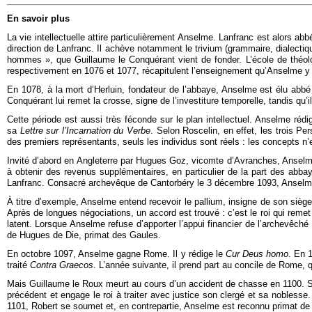
En savoir plus
La vie intellectuelle attire particulièrement Anselme. Lanfranc est alors 
direction de Lanfranc. Il achève notamment le trivium (grammaire, dialecti
hommes », que Guillaume le Conquérant vient de fonder. L’école de théol
respectivement en 1076 et 1077, récapitulent l’enseignement qu’Anselme y
En 1078, à la mort d’Herluin, fondateur de l’abbaye, Anselme est élu abbé 
Conquérant lui remet la crosse, signe de l’investiture temporelle, tandis qu’
Cette période est aussi très féconde sur le plan intellectuel. Anselme réd
sa
Lettre sur l’Incarnation du Verbe
. Selon Roscelin, en effet, les trois Pe
des premiers représentants, seuls les individus sont réels : les concepts n’e
Invité d’abord en Angleterre par Hugues Goz, vicomte d’Avranches, Anselme r
à obtenir des revenus supplémentaires, en particulier de la part des abba
Lanfranc. Consacré archevêque de Cantorbéry le 3 décembre 1093, Anselme 
À titre d’exemple, Anselme entend recevoir le pallium, insigne de son siège 
Après de longues négociations, un accord est trouvé : c’est le roi qui remet
latent. Lorsque Anselme refuse d’apporter l’appui financier de l’archevêch
de Hugues de Die, primat des Gaules.
En octobre 1097, Anselme gagne Rome. Il y rédige le
Cur Deus homo
. En 
traité
Contra Graecos
. L’année suivante, il prend part au concile de Rome, 
Mais Guillaume le Roux meurt au cours d’un accident de chasse en 1100. So
précédent et engage le roi à traiter avec justice son clergé et sa noblesse
1101, Robert se soumet et, en contrepartie, Anselme est reconnu primat de 