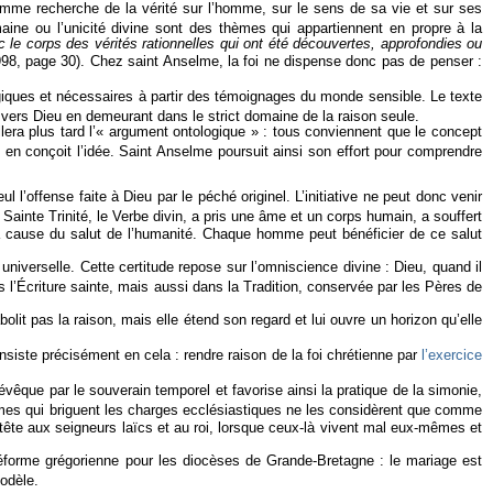
me recherche de la vérité sur l’homme, sur le sens de sa vie et sur ses
umaine ou l’unicité divine sont des thèmes qui appartiennent en propre à la
 le corps des vérités rationnelles qui ont été découvertes, approfondies ou
1998, page 30). Chez saint Anselme, la foi ne dispense donc pas de penser :
giques et nécessaires à partir des témoignages du monde sensible. Le texte
vers Dieu en demeurant dans le strict domaine de la raison seule.
lera plus tard l’« argument ontologique » : tous conviennent que le concept
i en conçoit l’idée. Saint Anselme poursuit ainsi son effort pour comprendre
l’offense faite à Dieu par le péché originel. L’initiative ne peut donc venir
ainte Trinité, le Verbe divin, a pris une âme et un corps humain, a souffert
 la cause du salut de l’humanité. Chaque homme peut bénéficier de ce salut
iverselle. Cette certitude repose sur l’omniscience divine : Dieu, quand il
s l’Écriture sainte, mais aussi dans la Tradition, conservée par les Pères de
abolit pas la raison, mais elle étend son regard et lui ouvre un horizon qu’elle
onsiste précisément en cela : rendre raison de la foi chrétienne par
l’exercice
vêque par le souverain temporel et favorise ainsi la pratique de la simonie,
 hommes qui briguent les charges ecclésiastiques ne les considèrent que comme
tête aux seigneurs laïcs et au roi, lorsque ceux-là vivent mal eux-mêmes et
réforme grégorienne pour les diocèses de Grande-Bretagne : le mariage est
modèle.