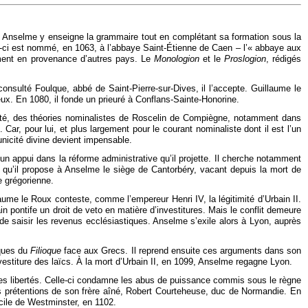
es. Anselme y enseigne la grammaire tout en complétant sa formation sous la
ui-ci est nommé, en 1063, à l’abbaye Saint-Étienne de Caen – l’« abbaye aux
mment en provenance d’autres pays. Le
Monologion
et le
Proslogion
, rédigés
onsulté Foulque, abbé de Saint-Pierre-sur-Dives, il l’accepte. Guillaume le
reux. En 1080, il fonde un prieuré à Conflans-Sainte-Honorine.
Trinité, des théories nominalistes de Roscelin de Compiègne, notamment dans
Car, pour lui, et plus largement pour le courant nominaliste dont il est l’un
unicité divine devient impensable.
un appui dans la réforme administrative qu’il projette. Il cherche notamment
e qu’il propose à Anselme le siège de Cantorbéry, vacant depuis la mort de
 grégorienne.
laume le Roux conteste, comme l’empereur Henri IV, la légitimité d’Urbain II.
n pontife un droit de veto en matière d’investitures. Mais le conflit demeure
de saisir les revenus ecclésiastiques. Anselme s’exile alors à Lyon, auprès
iques du
Filioque
face aux Grecs. Il reprend ensuite ces arguments dans son
vestiture des laïcs. À la mort d’Urbain II, en 1099, Anselme regagne Lyon.
des libertés. Celle-ci condamne les abus de puissance commis sous le règne
 les prétentions de son frère aîné, Robert Courteheuse, duc de Normandie. En
cile de Westminster, en 1102.