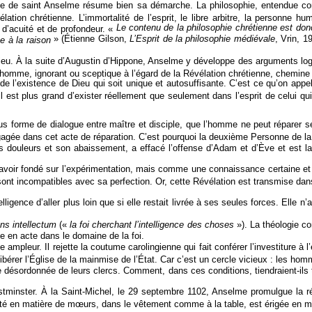
le de saint Anselme résume bien sa démarche. La philosophie, entendue com
ation chrétienne. L’immortalité de l’esprit, le libre arbitre, la personne h
Le contenu de la philosophie chrétienne est donc
 d’acuité et de profondeur. «
» (Étienne Gilson,
L’Esprit de la philosophie médiévale
, Vrin, 
e à la raison
ieu. À la suite d’Augustin d’Hippone, Anselme y développe des arguments lo
 homme, ignorant ou sceptique à l’égard de la Révélation chrétienne, chemine 
 l’existence de Dieu qui soit unique et autosuffisante. C’est ce qu’on appel
il est plus grand d’exister réellement que seulement dans l’esprit de celui qu
s forme de dialogue entre maître et disciple, que l’homme ne peut réparer seul 
agée dans cet acte de réparation. C’est pourquoi la deuxième Personne de la S
 ses douleurs et son abaissement, a effacé l’offense d’Adam et d’Ève et est
oir fondé sur l’expérimentation, mais comme une connaissance certaine et un
sont incompatibles avec sa perfection. Or, cette Révélation est transmise dan
ligence d’aller plus loin que si elle restait livrée à ses seules forces. Elle n’
ns intellectum
(«
la foi cherchant l’intelligence des choses
»). La théologie c
ce en acte dans le domaine de la foi.
r. Il rejette la coutume carolingienne qui fait conférer l’investiture à l’é
 libérer l’Église de la mainmise de l’État. Car c’est un cercle vicieux : les
désordonnée de leurs clercs. Comment, dans ces conditions, tiendraient-ils 
estminster. À la Saint-Michel, le 29 septembre 1102, Anselme promulgue la 
briété en matière de mœurs, dans le vêtement comme à la table, est érigée en 