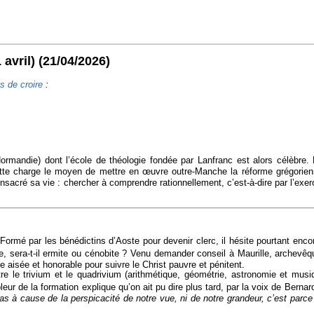
 avril)
(21/04/2026)
s de croire
:
andie) dont l’école de théologie fondée par Lanfranc est alors célèbre. E
ette charge le moyen de mettre en œuvre outre-Manche la réforme grégorienne, 
consacré sa vie : chercher à comprendre rationnellement, c’est-à-dire par l’exe
rmé par les bénédictins d’Aoste pour devenir clerc, il hésite pourtant encore
oine, sera-t-il ermite ou cénobite ? Venu demander conseil à Maurille, archev
 aisée et honorable pour suivre le Christ pauvre et pénitent.
 le trivium et le quadrivium (arithmétique, géométrie, astronomie et musiqu
ur de la formation explique qu’on ait pu dire plus tard, par la voix de Bernar
pas à cause de la perspicacité de notre vue, ni de notre grandeur, c’est pa