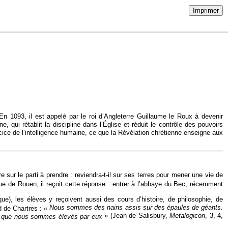
Imprimer
n 1093, il est appelé par le roi d’Angleterre Guillaume le Roux à devenir
qui rétablit la discipline dans l’Église et réduit le contrôle des pouvoirs
rcice de l’intelligence humaine, ce que la Révélation chrétienne enseigne aux
 sur le parti à prendre : reviendra-t-il sur ses terres pour mener une vie de
êque de Rouen, il reçoit cette réponse : entrer à l’abbaye du Bec, récemment
e), les élèves y reçoivent aussi des cours d’histoire, de philosophie, de
Nous sommes des nains assis sur des épaules de géants.
d de Chartres : «
» (Jean de Salisbury,
Metalogicon
, 3, 4,
rce que nous sommes élevés par eux