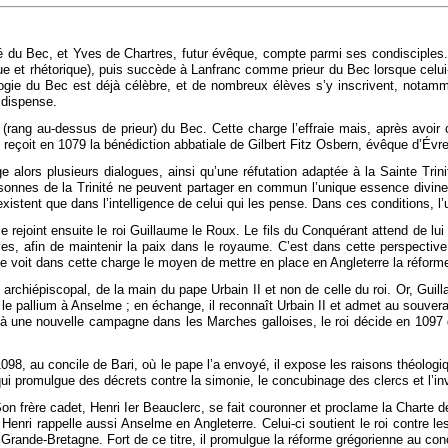
abbé du Bec, et Yves de Chartres, futur évêque, compte parmi ses condiscipl
que et rhétorique), puis succède à Lanfranc comme prieur du Bec lorsque cel
ogie du Bec est déjà célèbre, et de nombreux élèves s’y inscrivent, nota
 dispense.
(rang au-dessus de prieur) du Bec. Cette charge l’effraie mais, après avoir c
il reçoit en 1079 la bénédiction abbatiale de Gilbert Fitz Osbern, évêque d’Év
ige alors plusieurs dialogues, ainsi qu’une réfutation adaptée à la Sainte 
rsonnes de la Trinité ne peuvent partager en commun l’unique essence divine. 
xistent que dans l’intelligence de celui qui les pense. Dans ces conditions, l’
ejoint ensuite le roi Guillaume le Roux. Le fils du Conquérant attend de lui 
yes, afin de maintenir la paix dans le royaume. C’est dans cette perspectiv
voit dans cette charge le moyen de mettre en place en Angleterre la réforme
archiépiscopal, de la main du pape Urbain II et non de celle du roi. Or, Guil
 le pallium à Anselme ; en échange, il reconnaît Urbain II et admet au souverai
é à une nouvelle campagne dans les Marches galloises, le roi décide en 1097 
1098, au concile de Bari, où le pape l’a envoyé, il expose les raisons théolog
qui promulgue des décrets contre la simonie, le concubinage des clercs et l’in
n frère cadet, Henri Ier Beauclerc, se fait couronner et proclame la Charte 
. Henri rappelle aussi Anselme en Angleterre. Celui-ci soutient le roi contre
Grande-Bretagne. Fort de ce titre, il promulgue la réforme grégorienne au con