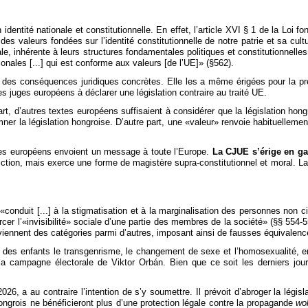
dentité nationale et constitutionnelle. En effet, l’article XVI § 1 de la Loi f
des valeurs fondées sur l’identité constitutionnelle de notre patrie et sa cult
onale, inhérente à leurs structures fondamentales politiques et constitutionne
onales [...] qui est conforme aux valeurs [de l’UE]» (§562).
e des conséquences juridiques concrètes. Elle les a même érigées pour la pre
s juges européens à déclarer une législation contraire au traité UE.
art, d’autres textes européens suffisaient à considérer que la législation hong
r la législation hongroise. D’autre part, une «valeur» renvoie habituellement 
uges européens envoient un message à toute l’Europe.
La CJUE s’érige en ga
idiction, mais exerce une forme de magistère supra-constitutionnel et moral. La
e «conduit [...] à la stigmatisation et à la marginalisation des personnes non 
forcer l’«invisibilité» sociale d’une partie des membres de la société» (§§ 554
deviennent des catégories parmi d’autres, imposant ainsi de fausses équivalenc
 des enfants le transgenrisme, le changement de sexe et l’homosexualité, en
é la campagne électorale de Viktor Orbán. Bien que ce soit les derniers jo
6, a au contraire l’intention de s’y soumettre. Il prévoit d’abroger la législ
ongrois ne bénéficieront plus d’une protection légale contre la propagande
wo