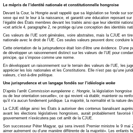
Le mépris de l’identité nationale et constitutionnelle hongroise
Devant la Cour, la Hongrie avait rappelé que sa législation se fonde sur son i
sexe qui est le leur à la naissance, et garantit une éducation reposant sur 
l’égalité des États membres devant les traités ainsi que leur identité nati
«cet article 4, paragraphe 2, ne protège qu’une conception des identités nati
Ces valeurs de l’UE sont générales, voire abstraites, mais la CJUE en tir
nationale avec le droit de l’UE. Ces seules valeurs peuvent donc conduire le
Cette orientation de la jurisprudence était loin d’être une évidence. D’une p
de développer un raisonnement distinct sur les valeurs de l’UE pour condamne
principe, qui s’impose comme une norme.
En développant un raisonnement sur le terrain des valeurs de l’UE, les j
apprécier les lois nationales et les Constitutions. Elle n’est pas qu’une jur
valeurs, c’est-à-dire politique.
Une jurisprudence et un langage fondés sur l’idéologie
woke
D’après l’arrêt
Commission européenne c. Hongrie
, la législation hongrois
ou de leur orientation sexuelle», ce qui revient «à établir, maintenir ou ren
qu’il n’a aucun fondement juridique. La majorité, la normalité et la nature 
La CJUE oblige ainsi les États à autoriser des contenus banalisant auprès
avant les élections législatives hongroises, aurait probablement favoris
gouvernement n’exécutera pas cet arrêt de la CJUE.
Son successeur Péter Magyar, qui sera investi Premier ministre le 9 mai 202
aimer autrement ou d’une manière différente de la majorité». Les enfants h