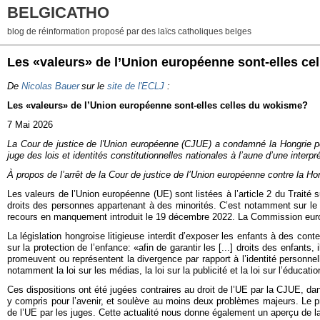
BELGICATHO
blog de réinformation proposé par des laïcs catholiques belges
Les «valeurs» de l’Union européenne sont-elles ce
De
Nicolas Bauer
sur le
site de l'ECLJ
:
Les «valeur
s» de l’Union européenne sont-elles celles du wokisme?
7 Mai 2026
La Cour de justice de l'Union européenne (CJUE) a condamné la Hongrie po
juge des lois et identités constitutionnelles nationales à l’aune d’une inter
À propos de l’arrêt de la Cour de justice de l’Union européenne contre la H
Les valeurs de l’Union européenne (UE) sont listées à l’article 2 du Traité 
droits des personnes appartenant à des minorités. C’est notamment sur le
recours en manquement introduit le 19 décembre 2022. La Commission euro
La législation hongroise litigieuse interdit d’exposer les enfants à des con
sur la protection de l’enfance: «afin de garantir les [...] droits des enfants
promeuvent ou représentent la divergence par rapport à l’identité personne
notamment la loi sur les médias, la loi sur la publicité et la loi sur l’éducati
Ces dispositions ont été jugées contraires au droit de l’UE par la CJUE, dans
y compris pour l’avenir, et soulève au moins deux problèmes majeurs. Le premi
de l’UE par les juges. Cette actualité nous donne également un aperçu de la 