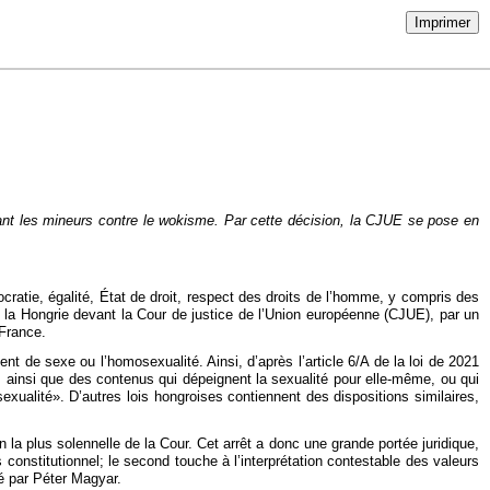
Imprimer
ant les mineurs contre le wokisme. Par cette décision, la CJUE se pose en
ocratie, égalité, État de droit, respect des droits de l’homme, y compris des
la Hongrie devant la Cour de justice de l’Union européenne (CJUE), par un
France.
nt de sexe ou l’homosexualité. Ainsi, d’après l’article 6/A de la loi de 2021
ques, ainsi que des contenus qui dépeignent la sexualité pour elle-même, ou qui
xualité». D’autres lois hongroises contiennent des dispositions similaires,
n la plus solennelle de la Cour. Cet arrêt a donc une grande portée juridique,
s constitutionnel; le second touche à l’interprétation contestable des valeurs
gé par Péter Magyar.