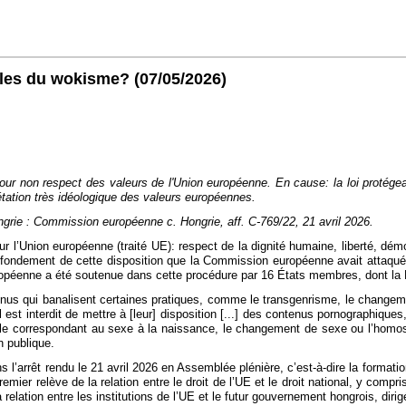
lles du wokisme?
(07/05/2026)
ur non respect des valeurs de l'Union européenne. En cause: la loi protége
prétation très idéologique des valeurs européennes.
ongrie : Commission européenne c. Hongrie, aff. C-769/22, 21 avril 2026.
sur l’Union européenne (traité UE): respect de la dignité humaine, liberté, dém
 fondement de cette disposition que la Commission européenne avait attaqué 
péenne a été soutenue dans cette procédure par 16 États membres, dont la 
tenus qui banalisent certaines pratiques, comme le transgenrisme, le changeme
, il est interdit de mettre à [leur] disposition [...] des contenus pornographi
lle correspondant au sexe à la naissance, le changement de sexe ou l’homose
on publique.
 l’arrêt rendu le 21 avril 2026 en Assemblée plénière, c’est-à-dire la formatio
er relève de la relation entre le droit de l’UE et le droit national, y compri
relation entre les institutions de l’UE et le futur gouvernement hongrois, diri