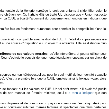
ondamentale de la Hongrie «protège le droit des enfants à s’identifier selon le
ure chrétienne». Or, l’article 4§2 du traité UE dispose que «l’Union respecte
lles». La CJUE a écarté l’argument du gouvernement hongrois en indiquant que
mière fois en fondement autonome pour contrôler la compatibilité d’une loi
roise était incompatible avec le droit de l’UE. Il n’était donc pas nécessaire
à une source d’inspiration ou un objectif à atteindre. Elle se distingue d’un
rdienne de ces valeurs morales
, qu’elle interprétera et pourra utiliser pour
 Cour s’octroie le pouvoir de juger toute législation reposant sur un choix de
cisgenres ou non hétérosexuelles, pour le seul motif de leur identité sexuelle
-555). C’est la première fois que la CJUE emploie ainsi le lexique
woke
, alors
es.
 se fondant sur les valeurs de l’UE. Un tel arrêt
woke
, s’il avait été publié
urs de son mandat de Premier ministre, celui-ci
a tenu à indiquer
que son
ation litigieuse et de construire un pays où «personne n’est stigmatisé pour
ke
et pourraient subir les mêmes lectures et spectacles que dans certaines