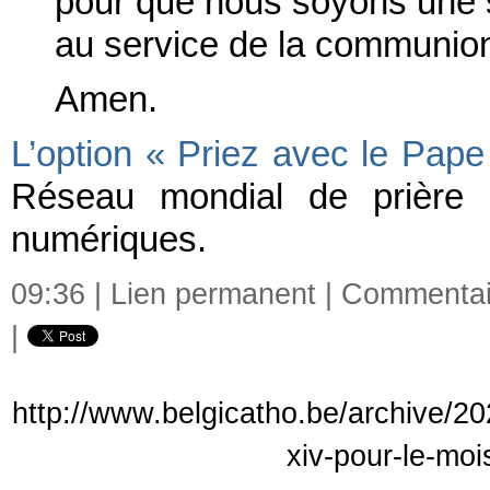
pour que nous soyons une se
au service de la communion e
Amen.
L’option « Priez avec le Pape
Réseau mondial de prière 
numériques.
09:36 |
Lien permanent
|
Commentair
|
http://www.belgicatho.be/archive/202
xiv-pour-le-moi