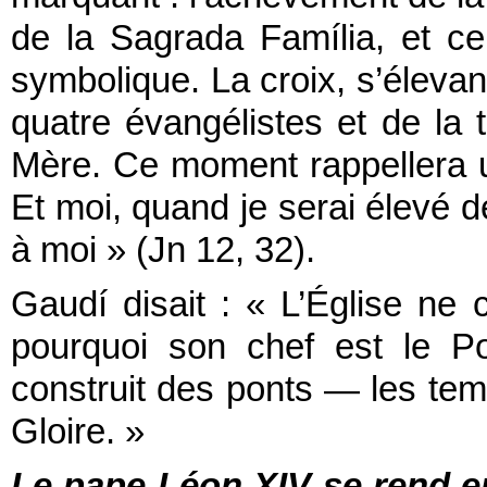
de la Sagrada Família, et ce
symbolique. La croix, s’éleva
quatre évangélistes et de la 
Mère. Ce moment rappellera u
Et moi, quand je serai élevé de
à moi » (Jn 12, 32).
Gaudí disait : « L’Église ne 
pourquoi son chef est le Po
construit des ponts — les temp
Gloire. »
Le pape Léon XIV se rend e