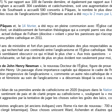
71 % par rapport aux 100 de l'année dernière, et également par rapport aux 
gham a accueilli 304 candidats et catéchumènes, soit une augmentation de 5
 de Southwark a accueilli 590 convertis à Pâques, le nombre le plus élevé 
èles issus de l'anglicanisme (dont l'Ordinaire actuel a été
reçu le 2 mars par 
 Pâques
et, le
14 février,
a été reçu en pleine communion avec l'Église cat
ord, un établissement de formation théologique qui a compté parmi ses étudi
er, actuel évêque de Fulham (diocèse « volant » pour les paroisses qui n'acc
enu prêtre catholique en 2011.
ans de ministère et fort d'un parcours universitaire des plus respectables 
 recherchait une continuité entre l’anglicanisme et l’Église catholique. War
i semblaient obscurcir ce qui m’était le plus cher ». Aux trois questions : «
sfaisante, un fait qui devint de plus en plus évident non seulement pour moi, 
nte de John Henry Newman
», le nouveau Docteur de l’Église, figure de prou
hn Henry. Un passage d'une importance capitale qui dépasse le cadre de l'hi
mation progressive de l'anglicanisme », commente un autre néo-catholique de
 et féministe au sein de l'anglicanisme » a désormais bloqué la voie à ceux q
e bilan de sa première année de catholicisme en 2020 (toujours dans le
Nation
entiment de paix et de clarté propre au catholicisme », soulignant la « merv
ent aggravées par la tentative de juger les choses selon les goûts des laïcs, 
nistres anglicans (et anciens évêques) vers Rome n'a rien de nouveau : 700 
 clergé britannique). Deux choses unissent Ward, Ashenden et d'autres qui 