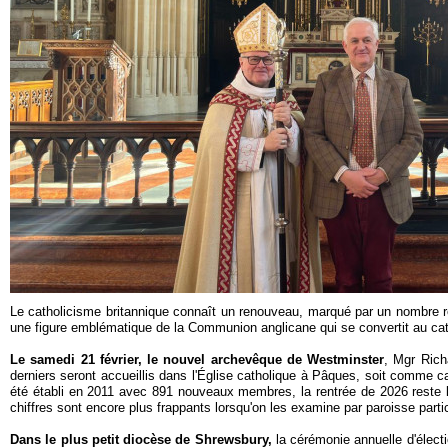
Le catholicisme britannique connaît un renouveau, marqué par un nombre re
une figure emblématique de la Communion anglicane qui se convertit au cat
Le samedi 21 février, le nouvel archevêque de Westminster
, Mgr Rich
derniers seront accueillis dans l'Église catholique à Pâques, soit comme c
été établi en 2011 avec 891 nouveaux membres, la rentrée de 2026 reste l
chiffres sont encore plus frappants lorsqu'on les examine par paroisse parti
Dans le plus petit diocèse de Shrewsbury,
la cérémonie annuelle d'élect