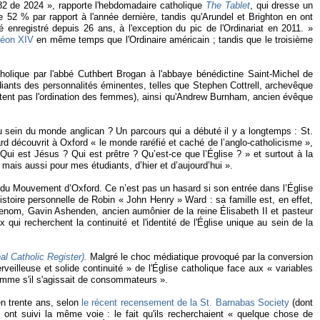
82 de 2024 », rapporte l'hebdomadaire catholique
The Tablet
, qui dresse un
2 % par rapport à l'année dernière, tandis qu'Arundel et Brighton en ont
enregistré depuis 26 ans, à l'exception du pic de l'Ordinariat en 2011. »
Léon XIV
en même temps que l'Ordinaire américain ; tandis que le troisième
holique par l'abbé Cuthbert Brogan à l'abbaye bénédictine Saint-Michel de
ants des personnalités éminentes, telles que Stephen Cottrell, archevêque
eptent pas l'ordination des femmes), ainsi qu'Andrew Burnham, ancien évêque
au sein du monde anglican ? Un parcours qui a débuté il y a longtemps : St.
d découvrit à Oxford « le monde raréfié et caché de l’anglo-catholicisme »,
 Qui est Jésus ? Qui est prêtre ? Qu’est-ce que l’Église ? » et surtout à la
mais aussi pour mes étudiants, d’hier et d’aujourd’hui ».
e du Mouvement d’Oxford. Ce n’est pas un hasard si son entrée dans l’Église
stoire personnelle de Robin « John Henry » Ward : sa famille est, en effet,
 renom, Gavin Ashenden, ancien aumônier de la reine Élisabeth II et pasteur
ui recherchent la continuité et l'identité de l'Église unique au sein de la
al Catholic Register).
Malgré le choc médiatique provoqué par la conversion
eilleuse et solide continuité » de l'Église catholique face aux « variables
comme s'il s'agissait de consommateurs ».
en trente ans, selon
le récent recensement de la St. Barnabas Society
(dont
ont suivi la même voie : le fait qu'ils recherchaient « quelque chose de