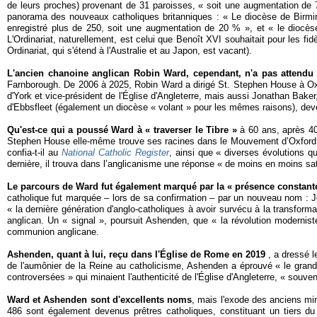
de leurs proches) provenant de 31 paroisses, « soit une augmentation de 
panorama des nouveaux catholiques britanniques : « Le diocèse de Birmin
enregistré plus de 250, soit une augmentation de 20 % », et « le diocèse
L'Ordinariat, naturellement, est celui que Benoît XVI souhaitait pour les fid
Ordinariat, qui s'étend à l'Australie et au Japon, est vacant).
L'ancien chanoine anglican Robin Ward, cependant, n'a pas attendu
Farnborough. De 2006 à 2025, Robin Ward a dirigé St. Stephen House à Oxf
d'York et vice-président de l'Église d'Angleterre, mais aussi Jonathan Bak
d'Ebbsfleet (également un diocèse « volant » pour les mêmes raisons), dev
Qu'est-ce qui a poussé Ward à « traverser le Tibre »
à 60 ans, après 40 
Stephen House elle-même trouve ses racines dans le Mouvement d’Oxford, qui
confia-t-il au
National Catholic Register
, ainsi que « diverses évolutions qu
dernière, il trouva dans l’anglicanisme une réponse « de moins en moins sati
Le parcours de Ward fut également marqué par la « présence consta
catholique fut marquée – lors de sa confirmation – par un nouveau nom : Jo
« la dernière génération d'anglo-catholiques à avoir survécu à la transfor
anglican. Un « signal », poursuit Ashenden, que « la révolution moderniste
communion anglicane.
Ashenden, quant à lui, reçu dans l'Église de Rome en 2019
, a dressé l
de l'aumônier de la Reine au catholicisme, Ashenden a éprouvé « le grand s
controversées » qui minaient l'authenticité de l'Église d'Angleterre, « souv
Ward et Ashenden sont d'excellents noms
, mais l'exode des anciens mi
486 sont également devenus prêtres catholiques, constituant un tiers du