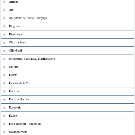
Afrique
Art
Au rythme de l'année liturgique
Belgique
Bioéthique
Christianisme
Clin d'oeil
conférences, spectacles, manifestations
Culture
Débats
Défense de la Vie
Doctrine
Doctrine Sociale
Economie
Eglise
Enseignement - Education
environnement