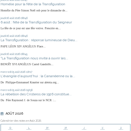
jeudi 06
août 2026
08h47
Homélie pour la fête de la Transfiguration
Homélie du Père Simon Noël osb pour le dimanche de...
jeudi 06
août 2026
08h46
6 août : fête de la Transfiguration du Seigneur
La fête de ce jour est une fête votive. Prescrite en...
jeudi 06
août 2026
08h46
La Transfiguration : réponse lumineuse de Dieu...
PAPE LÉON XIV ANGÉLUS Place...
jeudi 06
août 2026
08h45
"La Transfiguration nous invite à ouvrir les...
BENOÎT XVI ANGÉLUS Castel Gandolfo...
mercredi 05
août 2026
10h17
L'évangile d'aujourd'hui : la Cananéenne ou la...
De Philippe-Emmanuel Krautter sur aleteia.org...
mercredi 05
août 2026
09h38
La rébellion des Cristeros de 1926 constitue...
Du Père Raymond J. de Souza sur le NCR :...
AOÛT 2026
Calendrier des notes en Août 2026
D
L
M
M
J
V
S