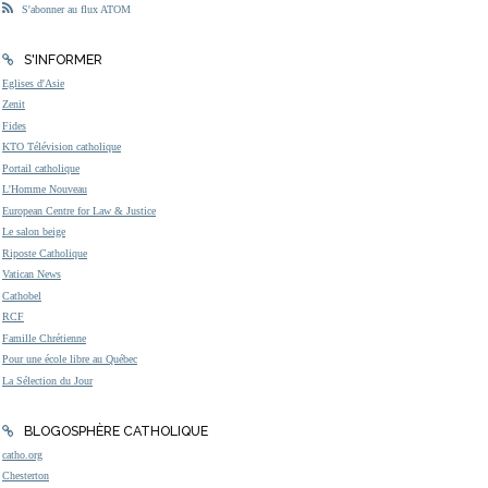
S'abonner au flux ATOM
S'INFORMER
Eglises d'Asie
Zenit
Fides
KTO Télévision catholique
Portail catholique
L'Homme Nouveau
European Centre for Law & Justice
Le salon beige
Riposte Catholique
Vatican News
Cathobel
RCF
Famille Chrétienne
Pour une école libre au Québec
La Sélection du Jour
BLOGOSPHÈRE CATHOLIQUE
catho.org
Chesterton