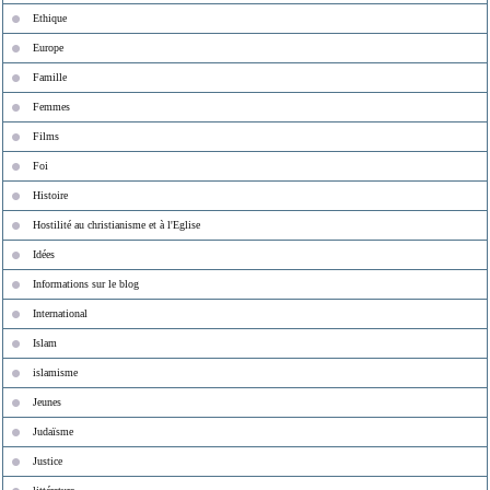
Ethique
Europe
Famille
Femmes
Films
Foi
Histoire
Hostilité au christianisme et à l'Eglise
Idées
Informations sur le blog
International
Islam
islamisme
Jeunes
Judaïsme
Justice