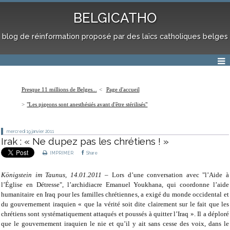
BELGICATHO
blog de réinformation proposé par des laïcs catholiques belges
Presque 11 millions de Belges...
Page d'accueil
"Les pigeons sont anesthésiés avant d'être stérilisés"
mercredi 19
janvier 2011
Irak : « Ne dupez pas les chrétiens ! »
IMPRIMER
Share
Königstein im Taunus, 14.01.2011
– Lors d’une conversation avec "l’Aide à
l’Église en Détresse", l’archidiacre Emanuel Youkhana, qui coordonne l’aide
humanitaire en Iraq pour les familles chrétiennes, a exigé du monde occidental et
du gouvernement iraquien « que la vérité soit dite clairement sur le fait que les
chrétiens sont systématiquement attaqués et poussés à quitter l’Iraq ». Il a déploré
que le gouvernement iraquien le nie et qu’il y ait sans cesse des voix, dans le