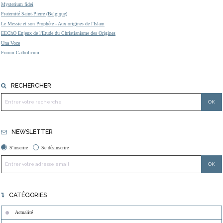
Mysterium fidei
Fraternité Saint-Pierre (Belgique)
Le Messie et son Prophète - Aux origines de l'Islam
EEChO Enjeux de l'Etude du Christianisme des Origines
Una Voce
Forum Catholicum
RECHERCHER
NEWSLETTER
S'inscrire
Se désinscrire
CATÉGORIES
Actualité