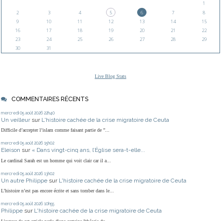
1
2
3
4
5
6
7
8
9
10
11
12
13
14
15
16
17
18
19
20
21
22
23
24
25
26
27
28
29
30
31
Live Blog Stats
COMMENTAIRES RÉCENTS
mercredi 05
août 2026
22h40
Un veilleur
sur
L'histoire cachée de la crise migratoire de Ceuta
Difficile d’accepter l’islam comme faisant partie de ”...
mercredi 05
août 2026
15h02
Eleison
sur
« Dans vingt-cinq ans, l’Église sera-t-elle...
Le cardinal Sarah est un homme qui voit clair car il a...
mercredi 05
août 2026
13h02
Un autre Philippe
sur
L'histoire cachée de la crise migratoire de Ceuta
L’histoire n’est pas encore écrite et sans tomber dans le...
mercredi 05
août 2026
10h55
Philippe
sur
L'histoire cachée de la crise migratoire de Ceuta