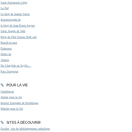
Saint-Sacrement Liège
La Nef
Le blog de Jeanne Smits
donchristophe.be
le blog de Jean-Pierre Snyers
Saint Joseph du Web
Blog du Père Simon Noël osb
Benoît-et-moi
Diakonos
Didoc.be
Aleteia
De Charybde en Scylla ...
Paix liturgique
POUR LA VIE
Généthique
Jeunes pour la vie
Institut Européen de Bioéthique
Marche pour la Vie
SITES À DÉCOUVRIR
Exultet, site de téléchargement catholique