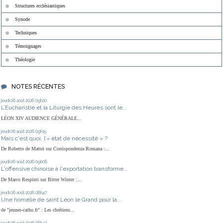
Structures ecclésiastiques
Synode
Techniques
Témoignages
Théologie
NOTES RÉCENTES
jeudi 06
août 2026
09h20
L’Eucharistie et la Liturgie des Heures sont le...
LÉON XIV AUDIENCE GÉNÉRALE...
jeudi 06
août 2026
09h15
Mais c'est quoi, l’« état de nécessité » ?
De Roberto de Mattei sur Corrispondenza Romana :...
jeudi 06
août 2026
09h08
L'offensive chinoise à l'exportation transforme...
De Marco Respinti sur Bitter Winter :...
jeudi 06
août 2026
08h47
Une homélie de saint Léon le Grand pour la...
de "jeunes-catho.fr" : Les chrétiens...