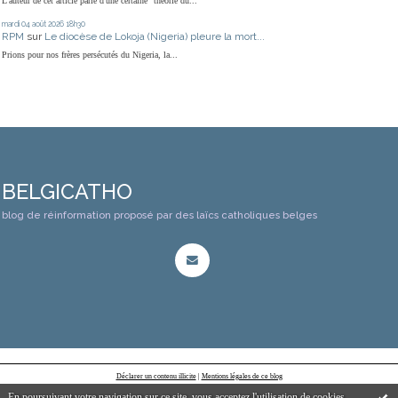
L'auteur de cet article parle d'une certaine "théorie du...
mardi 04
août 2026
18h30
RPM
sur
Le diocèse de Lokoja (Nigeria) pleure la mort...
Prions pour nos frères persécutés du Nigeria, la...
BELGICATHO
blog de réinformation proposé par des laïcs catholiques belges
Déclarer un contenu illicite
|
Mentions légales de ce blog
En poursuivant votre navigation sur ce site, vous acceptez l'utilisation de cookies.