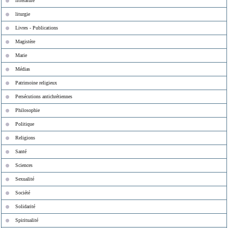
littérature
liturgie
Livres - Publications
Magistère
Marie
Médias
Patrimoine religieux
Persécutions antichrétiennes
Philosophie
Politique
Religions
Santé
Sciences
Sexualité
Société
Solidarité
Spiritualité