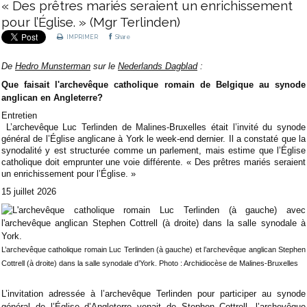
« Des prêtres mariés seraient un enrichissement
pour l’Église. » (Mgr Terlinden)
IMPRIMER
Share
De
Hedro Munsterman
sur le
Nederlands Dagblad
:
Que faisait l'archevêque catholique romain de Belgique au synode
anglican en Angleterre?
Entretien
L’archevêque Luc Terlinden de Malines-Bruxelles était l’invité du synode
général de l’Église anglicane à York le week-end dernier. Il a constaté que la
synodalité y est structurée comme un parlement, mais estime que l’Église
catholique doit emprunter une voie différente. « Des prêtres mariés seraient
un enrichissement pour l’Église. »
15 juillet 2026
L’archevêque catholique romain Luc Terlinden (à gauche) et l’archevêque anglican Stephen
Cottrell (à droite) dans la salle synodale d’York.
Photo : Archidiocèse de Malines-Bruxelles
L’invitation adressée à l’archevêque Terlinden pour participer au synode
général de l’Église d’Angleterre venait de Stephen Cottrell, l’archevêque