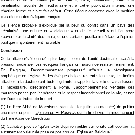
banalisation sociale de l’euthanasie et à cette publication interne, une
réaction ferme et claire fait défaut. Cette tiédeur contraste avec la position
plus résolue des évêques français.
Ce silence probable s’explique par la peur du conflit dans un pays très
sécularisé, une culture du « dialogue » et de l’« accueil » qui l’emporte
souvent sur la clarté doctrinale, et une certaine pusillanimité face à l’opinion
publique majoritairement favorable.
Conclusion
Cette affaire révèle un défi plus large : celui de l’unité doctrinale face à la
pression sociétale. Les évêques français ont raison de résister fermement.
En Belgique, l’accommodement progressif affaiblit le témoignage
prophétique de l’Église. Si les évêques belges restent silencieux, les fidèles
attachés à la doctrine ont toute légitimité à rappeler la vérité et à s’adresser,
si nécessaire, directement à Rome. L’accompagnement véritable des
mourants passe par l’espérance et le respect inconditionnel de la vie, et non
par l’administration de la mort.
(1) Le Père Abbé de Maredsous vient (le 1er juillet en matinée) de publier
une mise au point :
Opinion de Fr. Poswick sur la fin de vie: la mise au point
du Père Abbé de Maredsous
(2) CathoBel précise "qu'un texte d'opinion publié sur le site cathobel.be n'a
aucunement valeur de prise de position de l'Eglise en Belgique."