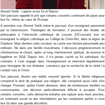
Ahmed Yetrib - capture écran foi et Raison
Son parcours rappelle le prix que certains convertis continuent de payer pour
leur foi, même au cœur de l'Europe
À première vue, Ahmed Yetrib mène le parcours d’un enseignant passionné
par la transmission. Théologien de formation, il poursuit des études de
philosophie à l’Université catholique de Louvain (UCLouvain) tout en
enseignant la religion catholique au Collège du Christ-Roi, dans la région de
Charleroi. Mais derrière cette vocation se cache une histoire personnelle peu
ordinaire. Né dans une famille musulmane, il découvre progressivement le
christianisme et choisit, après un long cheminement spirituel, de recevoir le
baptême en 2018. Depuis lors, il n’a jamais caché sa foi catholique. Au
contraire, il s’est engagé dans l’enseignement et intervient régulièrement
pour témoigner de son itinéraire, convaincu que la recherche de la vérité l’a
conduit vers le Christ.
Son parcours illustre une réalité souvent ignorée. Si la liberté religieuse
comprend le droit de pratiquer une religion, elle comprend aussi celui d’en
changer. Pourtant, quitter l’islam demeure, dans de nombreuses familles ou
communautés, une décision particulièrement difficile à accepter. Pour
certains convertis, cette démarche entraîne une rupture avec leurs proches,
un isolement social ou des intimidations qui les conduisent parfois à vivre
leur foi dans une grande discrétion.