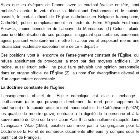
Alors que les évêques de France, avec le cardinal Aveline en t
ête, sont
mobilisés contre le vote d’une loi libéralisant l’euthanasie et le suicide
assisté, le portail officiel de l’Église catholique en Belgique francophone,
CathoBel, publie complaisamment un texte du Frère Réginald-Ferdinand
Poswick, moine bénédictin de l’abbaye de Maredsous. (1) Celui-ci plaide
pour une libéralisation de ces pratiques, suggérant que certaines personnes
âgées puissent volontairement mettre fin à leur vie et proposant même une
ritualisation ecclésiale exceptionnelle de ce « départ ».
Ces positions vont à l’encontre de l’enseignement constant de l’Église, qui
refuse absolument de provoquer la mort par des moyens artificiels. Un
moine, aussi érudit soit-il, ne peut faire prévaloir une opinion personnelle
dans un organe officiel de l’Église (2), au nom d’un évangélisme dévoyé et
d’un argumentaire contestable.
La doctrine constante de l’Église
L’enseignement officiel de l’Église catholique est clair et inchangé :
l’euthanasie (acte qui provoque directement la mort pour supprimer la
souffrance) et le suicide assisté sont inacceptables. Le Catéchisme (§2324)
les qualifie de meurtre grave, contraire à la dignité de la personne et à la
souveraineté de Dieu sur la vie. Jean-Paul II l’a solennellement rappelé dans
Evangelium Vitae
(1995), position confirmée par la Congrégation pour la
Doctrine de la Foi et de nombreux documents ultérieurs, y compris sous le
pontificat de François.