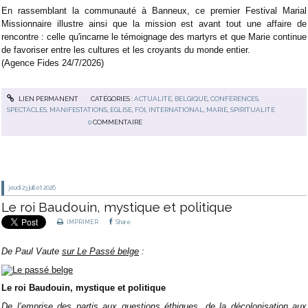
En rassemblant la communauté à Banneux, ce premier Festival Marial
Missionnaire illustre ainsi que la mission est avant tout une affaire de
rencontre : celle qu'incarne le témoignage des martyrs et que Marie continue
de favoriser entre les cultures et les croyants du monde entier.
(Agence Fides 24/7/2026)
LIEN PERMANENT
CATÉGORIES :
ACTUALITÉ
,
BELGIQUE
,
CONFÉRENCES,
SPECTACLES, MANIFESTATIONS
,
EGLISE
,
FOI
,
INTERNATIONAL
,
MARIE
,
SPIRITUALITÉ
0
COMMENTAIRE
jeudi 23
juillet 2026
Le roi Baudouin, mystique et politique
IMPRIMER
Share
De Paul Vaute
sur Le Passé belge
:
Le roi Baudouin, mystique et politique
De l’emprise des partis aux questions éthiques, de la décolonisation aux