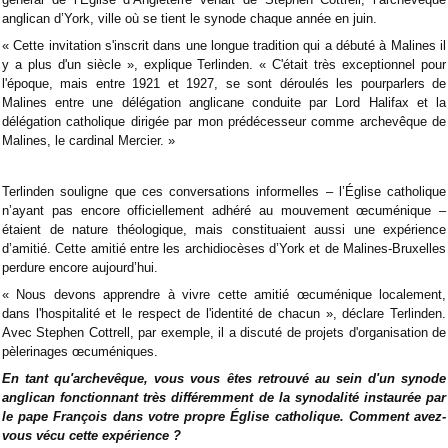
anglican d’York, ville où se tient le synode chaque année en juin.
« Cette invitation s'inscrit dans une longue tradition qui a débuté à Malines il
y a plus d'un siècle », explique Terlinden. « C'était très exceptionnel pour
l'époque, mais entre 1921 et 1927, se sont déroulés les pourparlers de
Malines entre une délégation anglicane conduite par Lord Halifax et la
délégation catholique dirigée par mon prédécesseur comme archevêque de
Malines, le cardinal Mercier. »
Terlinden souligne que ces conversations informelles – l’Église catholique
n’ayant pas encore officiellement adhéré au mouvement œcuménique –
étaient de nature théologique, mais constituaient aussi une expérience
d’amitié. Cette amitié entre les archidiocèses d’York et de Malines-Bruxelles
perdure encore aujourd’hui.
« Nous devons apprendre à vivre cette amitié œcuménique localement,
dans l'hospitalité et le respect de l'identité de chacun », déclare Terlinden.
Avec Stephen Cottrell, par exemple, il a discuté de projets d'organisation de
pèlerinages œcuméniques.
En tant qu'archevêque, vous vous êtes retrouvé au sein d'un synode
anglican fonctionnant très différemment de la synodalité instaurée par
le pape François dans votre propre Église catholique. Comment avez-
vous vécu cette expérience ?