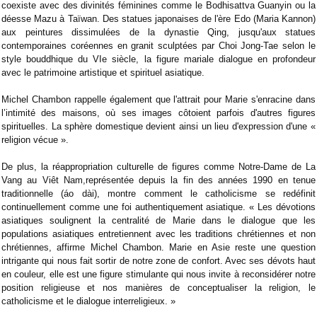
coexiste avec des divinités féminines comme le Bodhisattva Guanyin ou la
déesse Mazu à Taïwan. Des statues japonaises de l'ère Edo (Maria Kannon)
aux peintures dissimulées de la dynastie Qing, jusqu'aux statues
contemporaines coréennes en granit sculptées par Choi Jong-Tae selon le
style bouddhique du VIe siècle, la figure mariale dialogue en profondeur
avec le patrimoine artistique et spirituel asiatique.
Michel Chambon rappelle également que l'attrait pour Marie s'enracine dans
l’intimité des maisons, où ses images côtoient parfois d'autres figures
spirituelles. La sphère domestique devient ainsi un lieu d'expression d'une «
religion vécue ».
De plus, la réappropriation culturelle de figures comme Notre-Dame de La
Vang au Viêt Nam,représentée depuis la fin des années 1990 en tenue
traditionnelle (áo dài), montre comment le catholicisme se redéfinit
continuellement comme une foi authentiquement asiatique. « Les dévotions
asiatiques soulignent la centralité de Marie dans le dialogue que les
populations asiatiques entretiennent avec les traditions chrétiennes et non
chrétiennes, affirme Michel Chambon. Marie en Asie reste une question
intrigante qui nous fait sortir de notre zone de confort. Avec ses dévots haut
en couleur, elle est une figure stimulante qui nous invite à reconsidérer notre
position religieuse et nos manières de conceptualiser la religion, le
catholicisme et le dialogue interreligieux. »