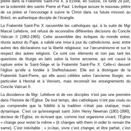
prêtre dans la Fraternité Saint-Pie X, à Écône, en Suisse, ce lundi 29 juin,
en la solennité des saints Pierre et Paul. L’évêque assure le nouveau prêtre
de sa prière et l’encourage à suivre le Christ dans sa future mission au
Brésil, en authentique disciple de l’évangile.
La Fraternité Saint-Pie X rassemble les catholiques qui, à la suite de Mgr
Marcel Lefebvre, ont refusé de reconnaître différentes décisions du Concile
Vatican II (1962-1965). Cette assemblée des évêques du monde entier,
réunis autour du Pape, a validé une mise à jour du catholicisme, avec entre
autres des déclarations sur la liberté religieuse, sur l’œcuménisme et sur le
respect des autres religions. Ce sont ces éléments et non pas tant les
questions de liturgie en latin selon la forme ancienne, qui ont causé la
rupture entre le Saint-Siège et la Fraternité Saint-Pie X. Celle-ci dessert
l’église qu’elle a fondée à Steffeshausen. Elle est à distinguer de la
Fraternité Saint-Pierre, qui elle aussi célèbre selon l’ancienne liturgie, en
particulier à Herstal et à Verviers, mais reconnaît les enseignements du
Concile Vatican II.
La dissidence de Mgr. Lefebvre et de ses disciples n’est pas une première
dans l’histoire de l’Église. De tout temps, des catholiques n’ont pas voulu ou
pu comprendre que la fidélité à la tradition n’était pas statique, mais
dynamique. C’est ce qu'enseignait saint John Henry Newman (1801-1890),
docteur de l’Église, en écrivant que, comme tout organisme vivant, l’Église
« change pour rester la même » (it changes with them in order to remain the
same). C’est inévitable : « ici-bas, vivre c’est changer, et être parfait, c’est