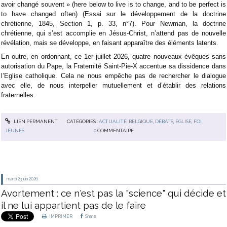
avoir changé souvent » (here below to live is to change, and to be perfect is
to have changed often) (Essai sur le développement de la doctrine
chrétienne, 1845, Section 1, p. 33, n°7). Pour Newman, la doctrine
chrétienne, qui s’est accomplie en Jésus-Christ, n’attend pas de nouvelle
révélation, mais se développe, en faisant apparaître des éléments latents.
En outre, en ordonnant, ce 1er juillet 2026, quatre nouveaux évêques sans
autorisation du Pape, la Fraternité Saint-Pie-X accentue sa dissidence dans
l’Eglise catholique. Cela ne nous empêche pas de rechercher le dialogue
avec elle, de nous interpeller mutuellement et d’établir des relations
fraternelles.
LIEN PERMANENT
CATÉGORIES :
ACTUALITÉ
,
BELGIQUE
,
DÉBATS
,
EGLISE
,
FOI
,
JEUNES
0
COMMENTAIRE
mardi 23
juin 2026
Avortement : ce n'est pas la "science" qui décide et
il ne lui appartient pas de le faire
IMPRIMER
Share