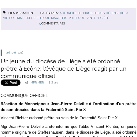
LIEN PERMANENT
CATÉGORIES :
ACTUALITÉ
,
BELGIQUE
,
DÉBATS
,
DÉFENSE DE LA
VIE
,
DOCTRINE
,
EGLISE
,
ETHIQUE
,
MAGISTÈRE
,
POLITIQUE
,
SANTÉ
,
SOCIÉTÉ
5
COMMENTAIRES
mardi 30
juin 2026
Un jeune du diocèse de Liège a été ordonné
prêtre à Ecône; l'évêque de Liège réagit par un
communiqué officiel
IMPRIMER
Share
COMMUNIQUÉ OFFICIEL
Réaction de Monseigneur Jean-Pierre Delville à l'ordination d'un prêtre
de son diocèse dans la Fraternité Saint-Pie-X
Vincent Richter ordonné prêtre au sein de la Fraternité Saint-Pie X
Mgr Jean-Pierre Delville a été informé que l’abbé Vincent Richter, un jeune
homme originaire de Steffeshausen, dans le diocèse de Liège, a été ordonné