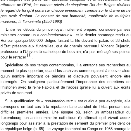
réformes de l’Etat, les carnets privés du cinquième Roi des Belges révèlent
le regard de foi qu’il porta sur chaque événement comme sur le drame de ne
pas avoir d’enfant. Le constat de son humanité, manifestée de multiples
manières, fit l’unanimité (1950-1993)
Entre les débuts du prince royal, nullement préparé, considéré par ses
ministres comme un «
non-interlocuteur
» , et le dernier hommage rendu au
Roi par quelque 500.000 Belges faisant la file devant le palais et 38 chefs
d’Etat présents aux funérailles, que de chemin parcouru! Vincent Dujardin,
professeur à l’Université catholique de Louvain, n’a pas ménagé ses peines
[1]
pour le retracer
.
Spécialiste de nos temps contemporains, il a entrepris ses recherches au
moment le plus opportun, quand les archives commençaient à s’ouvrir alors
qu’un nombre important de témoins et d’acteurs pouvaient encore être
interrogés. On soulignera particulièrement l’importance des entretiens de
l’historien avec la reine Fabiola et de l’accès qu’elle lui a ouvert aux écrits
privés de son mari.
Si la qualification de «
non-interlocuteur
» est quelque peu exagérée, elle
correspond en tout cas à la réputation faite au chef de l’Etat pendant ses
difficiles premières années. Une époque où, selon un ambassadeur du
Luxembourg, un ancien ministre catholique (!) affirmait qu’il vivrait assez
longtemps pour assister à la prestation de serment du premier président de
la république belge (p. 85). Le voyage triomphal au Congo en 1955 amorça le