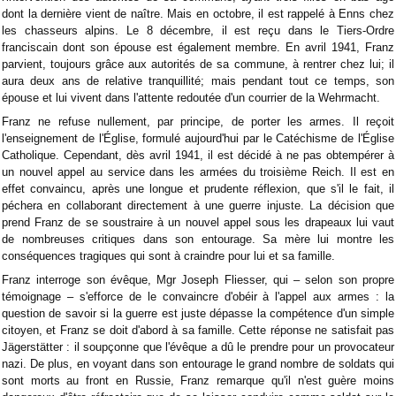
dont la dernière vient de naître. Mais en octobre, il est rappelé à Enns chez
les chasseurs alpins. Le 8 décembre, il est reçu dans le Tiers-Ordre
franciscain dont son épouse est également membre. En avril 1941, Franz
parvient, toujours grâce aux autorités de sa commune, à rentrer chez lui; il
aura deux ans de relative tranquillité; mais pendant tout ce temps, son
épouse et lui vivent dans l'attente redoutée d'un courrier de la Wehrmacht.
Franz ne refuse nullement, par principe, de porter les armes. Il reçoit
l'enseignement de l'Église, formulé aujourd'hui par le Catéchisme de l'Église
Catholique. Cependant, dès avril 1941, il est décidé à ne pas obtempérer à
un nouvel appel au service dans les armées du troisième Reich. Il est en
effet convaincu, après une longue et prudente réflexion, que s'il le fait, il
péchera en collaborant directement à une guerre injuste. La décision que
prend Franz de se soustraire à un nouvel appel sous les drapeaux lui vaut
de nombreuses critiques dans son entourage. Sa mère lui montre les
conséquences tragiques qui sont à craindre pour lui et sa famille.
Franz interroge son évêque, Mgr Joseph Fliesser, qui – selon son propre
témoignage – s'efforce de le convaincre d'obéir à l'appel aux armes : la
question de savoir si la guerre est juste dépasse la compétence d'un simple
citoyen, et Franz se doit d'abord à sa famille. Cette réponse ne satisfait pas
Jägerstätter : il soupçonne que l'évêque a dû le prendre pour un provocateur
nazi. De plus, en voyant dans son entourage le grand nombre de soldats qui
sont morts au front en Russie, Franz remarque qu'il n'est guère moins