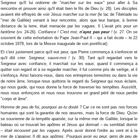
Seigneur qu'Il lui
ordonne de "marcher sur les eaux"
pour aller à Sa
rencontre et prouver ainsi qu'Il était bien le fils de Dieu (v. 28). Les disciples
avaient été effrayés de voir Jésus
marcher sur la mer
(le lac de Tibériade ou
"mer de Galilée) venant à leur rencontre, alors que leur barque, à bonne
distance de la terre, était menacée par les vagues. Il L'avait pris pour
un
fantôme
(vv. 24-26).
Confiance ! C'est moi;
n'ayez pas peur
!
(v. 27. On se
souvient de cette exhortation du Pape Jean-Paul II – qui a fait école – le 22
octobre 1978, lors de la Messe inaugurale de son pontificat).
Et c'est justement parce qu'il eut peur, que Pierre commença à s'enfoncer et
qu'il dût crier:
Seigneur, sauve-moi !
(v. 30). Tant qu'il regardait vers le
Seigneur avec confiance, il marchait sur les eaux; quand il commença à
quitter son regard et à se regarder marcher, il fut comme pris de vertige, et il
s'enfonça. Ainsi faisons-nous, dans nos entreprises terrestres ou dans la vie
de notre âme, lorsque nous quittons le regard du Seigneur qui nous éclaire,
qui nous guide, qui nous donne la force de traverser les tempêtes. Aussitôt,
nous nous enfonçons et nous nous trouvons en grand péril de nous perdre
"corps et âme".
Homme de peu de foi, pourquoi as-tu douté ?
Car ce ne sont pas nos forces
humaines qui sont la garantie de nos œuvres, mais la force de Dieu. Qu'on
se souvienne de
la tempête apaisée
, sur la même mer de Galilée, lorsque le
bateau où se trouvait les apôtres et Jésus
qui dormait
– ou semblait dormir
–
était recouvert par les vagues
. Après avoir donné l'ordre au vent et à la
mer de s'apaiser, Il dit aux apôtres:
Pourquoi avoir eu peur, gens de peu de