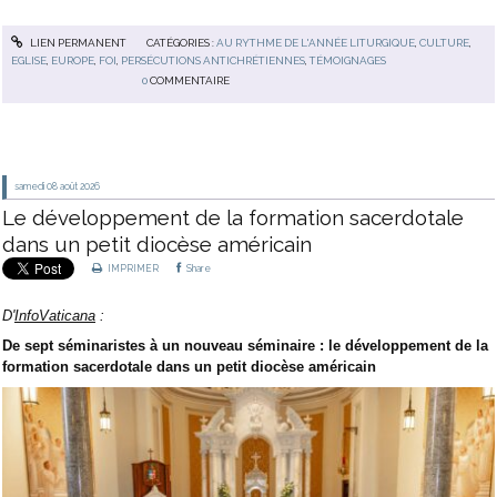
LIEN PERMANENT
CATÉGORIES :
AU RYTHME DE L'ANNÉE LITURGIQUE
,
CULTURE
,
EGLISE
,
EUROPE
,
FOI
,
PERSÉCUTIONS ANTICHRÉTIENNES
,
TÉMOIGNAGES
0
COMMENTAIRE
samedi 08
août 2026
Le développement de la formation sacerdotale
dans un petit diocèse américain
IMPRIMER
Share
D'
InfoVaticana
:
De sept séminaristes à un nouveau séminaire : le développement de la
formation sacerdotale dans un petit diocèse américain