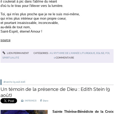
il coulerait à pic dans l'abîme du néant
d'où tu le tiras pour l'élever vers la lumière.
Toi, qui m'es plus proche que je ne le suis moi-même,
qui m'es plus intérieur que mon propre coeur,
et pourtant insaisissable, inconcevable,
au-delà de tout nom,
Saint-Esprit, éternel Amour !
source
LIEN PERMANENT
CATÉGORIES :
AU RYTHME DE L'ANNÉE LITURGIQUE
,
EGLISE
,
FOI
,
SPIRITUALITÉ
0
COMMENTAIRE
dimanche 09
août 2026
Un témoin de la présence de Dieu : Edith Stein (9
août)
IMPRIMER
Share
Sainte Thérèse-Bénédicte de la Croix