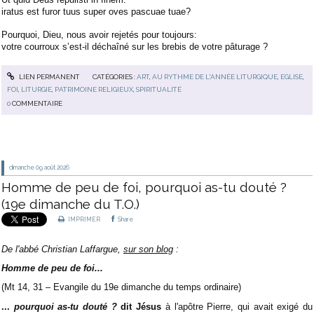
iratus est
furor tuus super oves pascuae tuae?
Pourquoi, Dieu, nous avoir rejetés pour toujours:
votre courroux s’est-il déchaîné sur les brebis de votre pâturage ?
LIEN PERMANENT
CATÉGORIES :
ART
,
AU RYTHME DE L'ANNÉE LITURGIQUE
,
EGLISE
,
FOI
,
LITURGIE
,
PATRIMOINE RELIGIEUX
,
SPIRITUALITÉ
0
COMMENTAIRE
dimanche 09
août 2026
Homme de peu de foi, pourquoi as-tu douté ?
(19e dimanche du T.O.)
IMPRIMER
Share
De l'abbé Christian Laffargue,
sur son blog
:
Homme de peu de foi...
(Mt 14, 31 – Evangile du 19e dimanche du temps ordinaire)
...
pourquoi as-tu douté ?
dit Jésus
à l'apôtre Pierre, qui avait exigé du