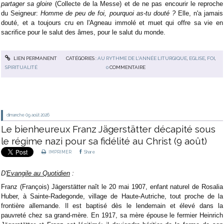
partager sa gloire
(Collecte de la Messe) et de ne pas encourir le reproche
du Seigneur:
Homme de peu de foi, pourquoi as-tu douté ?
Elle, n'a jamais
douté, et a toujours cru en l'Agneau immolé et muet qui offre sa vie en
sacrifice pour le salut des âmes, pour le salut du monde.
LIEN PERMANENT
CATÉGORIES :
AU RYTHME DE L'ANNÉE LITURGIQUE
,
EGLISE
,
FOI
,
SPIRITUALITÉ
0
COMMENTAIRE
dimanche 09
août 2026
Le bienheureux Franz Jägerstätter décapité sous
le régime nazi pour sa fidélité au Christ (9 août)
IMPRIMER
Share
D'
Evangile au Quotidien
:
Franz (François) Jägerstätter naît le 20 mai 1907, enfant naturel de Rosalia
Huber, à Sainte-Radegonde, village de Haute-Autriche, tout proche de la
frontière allemande. Il est baptisé dès le lendemain et élevé dans la
pauvreté chez sa grand-mère. En 1917, sa mère épouse le fermier Heinrich