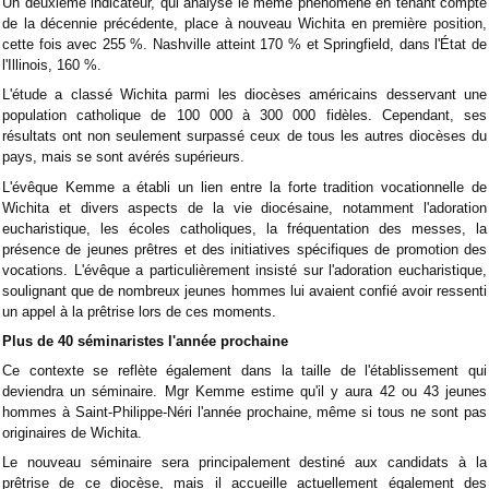
Un deuxième indicateur, qui analyse le même phénomène en tenant compte
de la décennie précédente, place à nouveau Wichita en première position,
cette fois avec 255 %. Nashville atteint 170 % et Springfield, dans l'État de
l'Illinois, 160 %.
L'étude a classé Wichita parmi les diocèses américains desservant une
population catholique de 100 000 à 300 000 fidèles. Cependant, ses
résultats ont non seulement surpassé ceux de tous les autres diocèses du
pays, mais se sont avérés supérieurs.
L'évêque Kemme a établi un lien entre la forte tradition vocationnelle de
Wichita et divers aspects de la vie diocésaine, notamment l'adoration
eucharistique, les écoles catholiques, la fréquentation des messes, la
présence de jeunes prêtres et des initiatives spécifiques de promotion des
vocations. L'évêque a particulièrement insisté sur l'adoration eucharistique,
soulignant que de nombreux jeunes hommes lui avaient confié avoir ressenti
un appel à la prêtrise lors de ces moments.
Plus de 40 séminaristes l'année prochaine
Ce contexte se reflète également dans la taille de l'établissement qui
deviendra un séminaire. Mgr Kemme estime qu'il y aura 42 ou 43 jeunes
hommes à Saint-Philippe-Néri l'année prochaine, même si tous ne sont pas
originaires de Wichita.
Le nouveau séminaire sera principalement destiné aux candidats à la
prêtrise de ce diocèse, mais il accueille actuellement également des