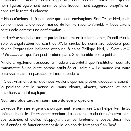
nom figurait également parmi les plus fréquemment suggérés lorsqu'ils ont
consulté le reste du diocèse.
« Nous n’avions dit à personne que nous envisagions San Felipe Neri, mais
ce nom nous a été recommandé de loin », raconte Arnold. « Nous avons
perçu cela comme une confirmation. »
Le diocèse souhaite mettre particulièrement en lumière la joie, l'humilité et le
zèle évangélisateur du saint du XVIe siècle. Le séminaire adoptera pour
devise l'expression italienne attribuée à saint Philippe Néri, «
Siate umili,
state bassi »
, que l'on peut traduire par « Sois humble, reste petit ».
Arnold a également associé le modèle sacerdotal que l'institution souhaite
transmettre à une autre phrase attribuée au saint : « Le monde est votre
paroisse, mais ma paroisse est mon monde. »
« C’est vraiment ainsi que nous voulons que nos prêtres diocésains soient :
la paroisse est le monde où nous vivons, aimons, servons et nous
sacrifions », a-t-il expliqué.
Neuf ans plus tard, un séminaire de son propre cru
L'évêque Kemme érigera canoniquement le séminaire San Felipe Neri le 26
août en lisant le décret correspondant. La nouvelle institution débutera ainsi
ses activités officielles, s'appuyant sur les fondements posés durant les
neuf années de fonctionnement de la Maison de formation San José.