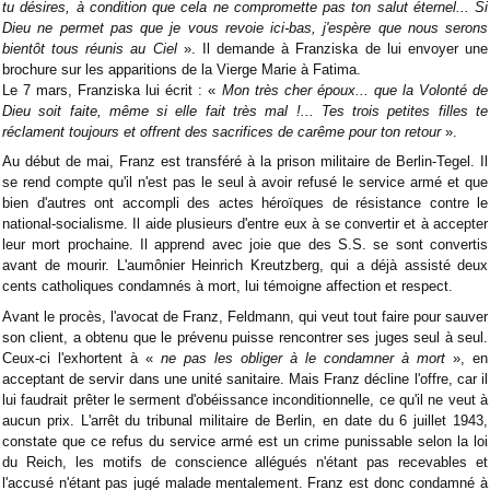
tu désires, à condition que cela ne compromette pas ton salut éternel... Si
Dieu ne permet pas que je vous revoie ici-bas, j'espère que nous serons
bientôt tous réunis au Ciel
». Il demande à Franziska de lui envoyer une
brochure sur les apparitions de la Vierge Marie à Fatima.
Le 7 mars, Franziska lui écrit : «
Mon très cher époux... que la Volonté de
Dieu soit faite, même si elle fait très mal !... Tes trois petites filles te
réclament toujours et offrent des sacrifices de carême pour ton retour
».
Au début de mai, Franz est transféré à la prison militaire de Berlin-Tegel. Il
se rend compte qu'il n'est pas le seul à avoir refusé le service armé et que
bien d'autres ont accompli des actes héroïques de résistance contre le
national-socialisme. Il aide plusieurs d'entre eux à se convertir et à accepter
leur mort prochaine. Il apprend avec joie que des S.S. se sont convertis
avant de mourir. L'aumônier Heinrich Kreutzberg, qui a déjà assisté deux
cents catholiques condamnés à mort, lui témoigne affection et respect.
Avant le procès, l'avocat de Franz, Feldmann, qui veut tout faire pour sauver
son client, a obtenu que le prévenu puisse rencontrer ses juges seul à seul.
Ceux-ci l'exhortent à «
ne pas les obliger à le condamner à mort
», en
acceptant de servir dans une unité sanitaire. Mais Franz décline l'offre, car il
lui faudrait prêter le serment d'obéissance inconditionnelle, ce qu'il ne veut à
aucun prix. L'arrêt du tribunal militaire de Berlin, en date du 6 juillet 1943,
constate que ce refus du service armé est un crime punissable selon la loi
du Reich, les motifs de conscience allégués n'étant pas recevables et
l'accusé n'étant pas jugé malade mentalement. Franz est donc condamné à