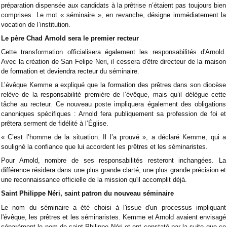
préparation dispensée aux candidats à la prêtrise n’étaient pas toujours bien
comprises. Le mot « séminaire », en revanche, désigne immédiatement la
vocation de l’institution.
Le père Chad Arnold sera le premier recteur
Cette transformation officialisera également les responsabilités d'Arnold.
Avec la création de San Felipe Neri, il cessera d'être directeur de la maison
de formation et deviendra recteur du séminaire.
L’évêque Kemme a expliqué que la formation des prêtres dans son diocèse
relève de la responsabilité première de l’évêque, mais qu’il délègue cette
tâche au recteur. Ce nouveau poste impliquera également des obligations
canoniques spécifiques : Arnold fera publiquement sa profession de foi et
prêtera serment de fidélité à l’Église.
« C’est l’homme de la situation. Il l’a prouvé », a déclaré Kemme, qui a
souligné la confiance que lui accordent les prêtres et les séminaristes.
Pour Arnold, nombre de ses responsabilités resteront inchangées. La
différence résidera dans une plus grande clarté, une plus grande précision et
une reconnaissance officielle de la mission qu'il accomplit déjà.
Saint Philippe Néri, saint patron du nouveau séminaire
Le nom du séminaire a été choisi à l'issue d'un processus impliquant
l'évêque, les prêtres et les séminaristes. Kemme et Arnold avaient envisagé
séparément le nom de saint Philippe Néri et ont constaté par la suite que ce