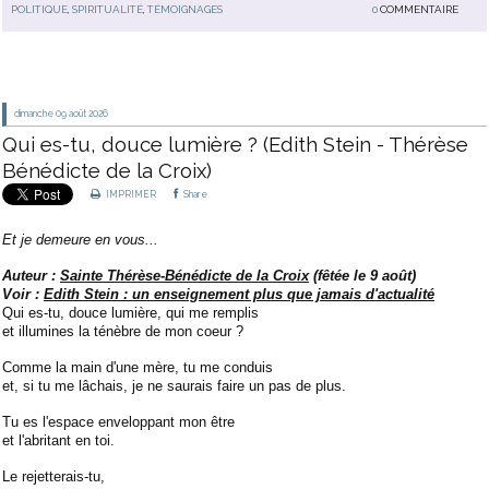
POLITIQUE
,
SPIRITUALITÉ
,
TÉMOIGNAGES
0
COMMENTAIRE
dimanche 09
août 2026
Qui es-tu, douce lumière ? (Edith Stein - Thérèse
Bénédicte de la Croix)
IMPRIMER
Share
Et je demeure en vous...
Auteur :
Sainte Thérèse-Bénédicte de la Croix
(fêtée le 9 août)
Voir :
Edith Stein : un enseignement plus que jamais d'actualité
Qui es-tu, douce lumière, qui me remplis
et illumines la ténèbre de mon coeur ?
Comme la main d'une mère, tu me conduis
et, si tu me lâchais, je ne saurais faire un pas de plus.
Tu es l'espace enveloppant mon être
et l'abritant en toi.
Le rejetterais-tu,