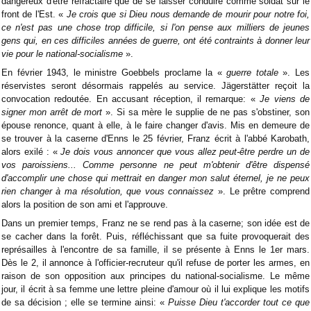
dangereux d'être réfractaire que de se laisser conduire comme soldat sur le
front de l'Est. «
Je crois que si Dieu nous demande de mourir pour notre foi,
ce n'est pas une chose trop difficile, si l'on pense aux milliers de jeunes
gens qui, en ces difficiles années de guerre, ont été contraints à donner leur
vie pour le national-socialisme
».
En février 1943, le ministre Goebbels proclame la «
guerre totale
». Les
réservistes seront désormais rappelés au service. Jägerstätter reçoit la
convocation redoutée. En accusant réception, il remarque: «
Je viens de
signer mon arrêt de mort
». Si sa mère le supplie de ne pas s'obstiner, son
épouse renonce, quant à elle, à le faire changer d'avis. Mis en demeure de
se trouver à la caserne d'Enns le 25 février, Franz écrit à l'abbé Karobath,
alors exilé : «
Je dois vous annoncer que vous allez peut-être perdre un de
vos paroissiens... Comme personne ne peut m'obtenir d'être dispensé
d'accomplir une chose qui mettrait en danger mon salut éternel, je ne peux
rien changer à ma résolution, que vous connaissez
». Le prêtre comprend
alors la position de son ami et l'approuve.
Dans un premier temps, Franz ne se rend pas à la caserne; son idée est de
se cacher dans la forêt. Puis, réfléchissant que sa fuite provoquerait des
représailles à l'encontre de sa famille, il se présente à Enns le 1er mars.
Dès le 2, il annonce à l'officier-recruteur qu'il refuse de porter les armes, en
raison de son opposition aux principes du national-socialisme. Le même
jour, il écrit à sa femme une lettre pleine d'amour où il lui explique les motifs
de sa décision ; elle se termine ainsi: «
Puisse Dieu t'accorder tout ce que