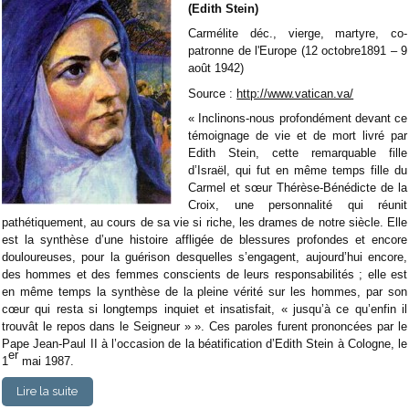
(Edith Stein)
Carmélite déc., vierge, martyre, co-
patronne de l'Europe (12 octobre1891 – 9
août 1942)
Source :
http://www.vatican.va/
« Inclinons-nous profondément devant ce
témoignage de vie et de mort livré par
Edith Stein, cette remarquable fille
d’Israël, qui fut en même temps fille du
Carmel et sœur Thérèse-Bénédicte de la
Croix, une personnalité qui réunit
pathétiquement, au cours de sa vie si riche, les drames de notre siècle. Elle
est la synthèse d’une histoire affligée de blessures profondes et encore
douloureuses, pour la guérison desquelles s’engagent, aujourd’hui encore,
des hommes et des femmes conscients de leurs responsabilités ; elle est
en même temps la synthèse de la pleine vérité sur les hommes, par son
cœur qui resta si longtemps inquiet et insatisfait, « jusqu’à ce qu’enfin il
trouvât le repos dans le Seigneur » ». Ces paroles furent prononcées par le
Pape Jean-Paul II à l’occasion de la béatification d’Edith Stein à Cologne, le
er
1
mai 1987.
Lire la suite