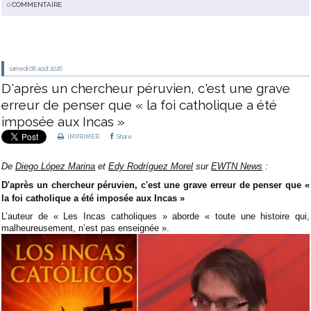
0
COMMENTAIRE
samedi 08
août 2026
D'après un chercheur péruvien, c'est une grave
erreur de penser que « la foi catholique a été
imposée aux Incas »
IMPRIMER
Share
De
Diego López Marina
et
Edy Rodríguez Morel
sur
EWTN News
:
D'après un chercheur péruvien, c'est une grave erreur de penser que «
la foi catholique a été imposée aux Incas »
L’auteur de « Les Incas catholiques » aborde « toute une histoire qui,
malheureusement, n’est pas enseignée ».