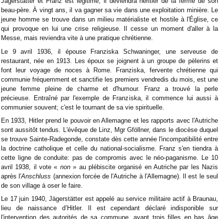
Jägerstätter et Franz est légitimé; il deviendra héritier de la ferme de son
beau-père. À vingt ans, il va gagner sa vie dans une exploitation minière. Le
jeune homme se trouve dans un milieu matérialiste et hostile à l'Église, ce
qui provoque en lui une crise religieuse. Il cesse un moment d'aller à la
Messe, mais reviendra vite à une pratique chrétienne.
Le 9 avril 1936, il épouse Franziska Schwaninger, une serveuse de
restaurant, née en 1913. Les époux se joignent à un groupe de pèlerins et
font leur voyage de noces à Rome. Franziska, fervente chrétienne qui
communie fréquemment et sanctifie les premiers vendredis du mois, est une
jeune femme pleine de charme et d'humour. Franz a trouvé la perle
précieuse. Entraîné par l'exemple de Franziska, il commence lui aussi à
communier souvent; c'est le tournant de sa vie spirituelle.
En 1933, Hitler prend le pouvoir en Allemagne et les rapports avec l'Autriche
sont aussitôt tendus. L'évêque de Linz, Mgr Gföllner, dans le diocèse duquel
se trouve Sainte-Radegonde, constate dès cette année l'incompatibilité entre
la doctrine catholique et celle du national-socialisme. Franz s'en tiendra à
cette ligne de conduite: pas de compromis avec le néo-paganisme. Le 10
avril 1938, il vote «
non
» au plébiscite organisé en Autriche par les Nazis
après l'
Anschluss
(annexion forcée de l'Autriche à l'Allemagne). Il est le seul
de son village à oser le faire.
Le 17 juin 1940, Jägerstätter est appelé au service militaire actif à Braunau,
lieu de naissance d’Hitler. Il est cependant déclaré indisponible sur
l'intervention des autorités de sa commune, ayant trois filles en bas âge