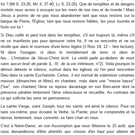
foi ?
(Mt 8, 23-26; Mc 4, 37-40; Lc 8, 23-25). Que de tempêtes et de dangers
mortels nous avons à essuyer sur les mers de nos vies et du monde ! Mais
Jésus a promis de ne pas nous abandonner tant que nous restons sur la
barque de Pierre, l'Eglise; tant que nous restons fidèles, les yeux tournés et
fixés sur lui !
Si Dieu veille et peut tout dans les tempêtes, s'Il est toujours là, même s'Il
ne se manifeste pas pour éprouver notre foi, Il ne se rencontre et ne se
révèle que
dans le murmure d'une brise légère
(1 Rois 19, 12 – Ière lecture).
Ni
dans l'ouragan
, ni
dans le tremblement de terre
, ni
dans le
feu...
L'Imitation de Jésus-Christ écrit:
La vérité parle au-dedans de nous
sans aucun bruit de parole
(L. III:
de la vie intérieure
, n°2). Voilà pourquoi le
démon déteste le silence, surtout dans les églises où l'on peut rencontrer
Dieu dans la sainte Eucharistie. Certes, il est normal de solenniser certaines
messes (dimanches et fêtes) en chantant, mais dans une "messe basse"
("lue", non chantée) l'âme se repose davantage en son Bien-aimé dont la
présence pénètre lentement l'âme silencieuse et recueillie. Au contraire de
ce qui sollicite les sens en permanence.
La sainte Vierge, saint Joseph, tous les saints ont aimé le silence. Pour se
taire soi-même; pour écouter le Verbe, la Parole; pour la comprendre et la
laisser, lentement, nous convertir, se faire chair en nous.
C'est à Notre-Dame, en son Assomption que nous fêterons le 15 août, que
nous demanderons d'être
attentifs aux choses d'en haut pour obtenir de