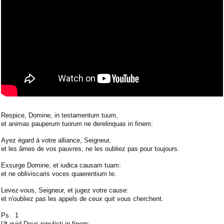
Respice, Domine, in testamentum tuum,
et animas pauperum tuorum ne derelinquas in finem:
Ayez égard à votre alliance, Seigneur,
et les âmes de vos pauvres, ne les oubliez pas pour toujours.
Exsurge Domine, et iudica causam tuam:
et ne obliviscaris voces quaerentium te.
Levez-vous, Seigneur, et jugez votre cause:
et n'oubliez pas les appels de ceux quit vous cherchent.
Ps. 1
Ut quid Deus repulisti in finem: