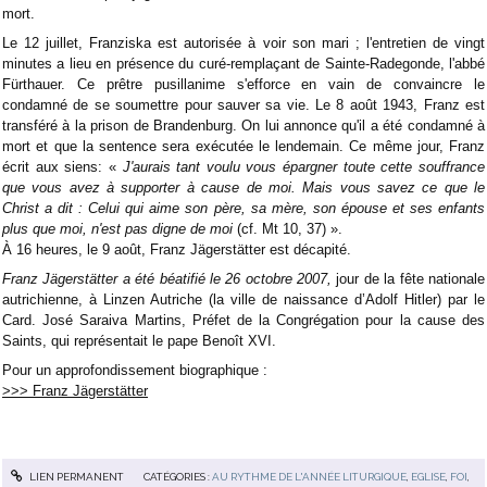
mort.
Le 12 juillet, Franziska est autorisée à voir son mari ; l'entretien de vingt
minutes a lieu en présence du curé-remplaçant de Sainte-Radegonde, l'abbé
Fürthauer. Ce prêtre pusillanime s'efforce en vain de convaincre le
condamné de se soumettre pour sauver sa vie. Le 8 août 1943, Franz est
transféré à la prison de Brandenburg. On lui annonce qu'il a été condamné à
mort et que la sentence sera exécutée le lendemain. Ce même jour, Franz
écrit aux siens: «
J'aurais tant voulu vous épargner toute cette souffrance
que vous avez à supporter à cause de moi. Mais vous savez ce que le
Christ a dit : Celui qui aime son père, sa mère, son épouse et ses enfants
plus que moi, n'est pas digne de moi
(cf. Mt 10, 37) ».
À 16 heures, le 9 août, Franz Jägerstätter est décapité.
Franz Jägerstätter
a été béatifié le 26 octobre 2007,
jour de la fête nationale
autrichienne, à Linzen Autriche (la ville de naissance d’Adolf Hitler) par le
Card. José Saraiva Martins, Préfet de la Congrégation pour la cause des
Saints, qui représentait le pape Benoît XVI.
Pour un approfondissement biographique :
>>> Franz Jägerstätter
LIEN PERMANENT
CATÉGORIES :
AU RYTHME DE L'ANNÉE LITURGIQUE
,
EGLISE
,
FOI
,