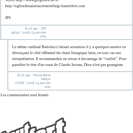
http://eglisedusaintsacrementliege.hautetfort.com
JPS
Écrit par :
JPS
15h30
-
lundi 24
janvier
2011
Le même cardinal Bartolucci faisait sensation il y a quelques années en
dénonçant le côté efféminé du chant liturgique latin, en tout cas son
interprétation. Il recommandait un retour à davantage de "virilité". Pour
parodier le titre d'un essai de Claude Javeau, Dieu n'est pas gnangnan.
Écrit par :
Pierre René
Mélon
17h06
-
lundi 24
janvier
2011
Les commentaires sont fermés.