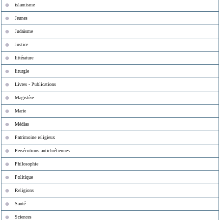
islamisme
Jeunes
Judaïsme
Justice
littérature
liturgie
Livres - Publications
Magistère
Marie
Médias
Patrimoine religieux
Persécutions antichrétiennes
Philosophie
Politique
Religions
Santé
Sciences