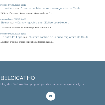
mercredi 05
août 2026
22h40
Un veilleur
sur
L'histoire cachée de la crise migratoire de Ceuta
Difficile d’accepter l’islam comme faisant partie de ”...
mercredi 05
août 2026
15h02
Eleison
sur
« Dans vingt-cinq ans, l’Église sera-t-elle...
Le cardinal Sarah est un homme qui voit clair car il a...
mercredi 05
août 2026
13h02
Un autre Philippe
sur
L'histoire cachée de la crise migratoire de Ceuta
L’histoire n’est pas encore écrite et sans tomber dans le...
BELGICATHO
blog de réinformation proposé par des laïcs catholiques belges