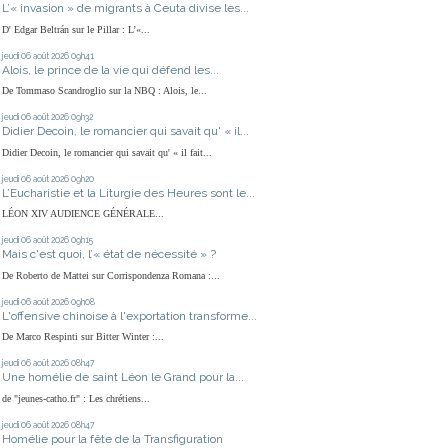
L’« invasion » de migrants à Ceuta divise les...
D' Edgar Beltrán sur le Pillar : L’«...
jeudi 06
août 2026
09h41
Alois, le prince de la vie qui défend les...
De Tommaso Scandroglio sur la NBQ : Alois, le...
jeudi 06
août 2026
09h32
Didier Decoin, le romancier qui savait qu' « il...
Didier Decoin, le romancier qui savait qu' « il fait...
jeudi 06
août 2026
09h20
L’Eucharistie et la Liturgie des Heures sont le...
LÉON XIV AUDIENCE GÉNÉRALE...
jeudi 06
août 2026
09h15
Mais c'est quoi, l’« état de nécessité » ?
De Roberto de Mattei sur Corrispondenza Romana :...
jeudi 06
août 2026
09h08
L'offensive chinoise à l'exportation transforme...
De Marco Respinti sur Bitter Winter :...
jeudi 06
août 2026
08h47
Une homélie de saint Léon le Grand pour la...
de "jeunes-catho.fr" : Les chrétiens...
jeudi 06
août 2026
08h47
Homélie pour la fête de la Transfiguration