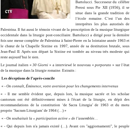
Bartolucci. Successeur du célèbre
Perosi sous Pie XII (1956), il se
situe dans la grande tradition de
l’école romaine. C’est l’un des
interprètes les plus autorisés de
Palestrina. Il fut aussi le témoin vivant de la proscription de la musique liturgique
occidentale dans la liturgie post-conciliaire. Bartolucci a dirigé pour la dernière
fois une messe complète de Palestrina à Saint-Pierre en la lointaine année 1963 et
le chœur de la Chapelle Sixtine en 1997, année de sa destitution brutale, sous
Jean-Paul II. Après son départ la Sixtine est tombée au niveau très modeste qui
reste aujourd’hui le sien.
Le journal italien «
30 Giorni
» a interviewé le nouveau «
porporato
» sur l’état
de la musique dans la liturgie romaine. Extraits :
Les déceptions de l’après-concile
« -
On connaît, Éminence, votre aversion pour les changements intervenus
« - Il me semble évident que, depuis lors, la musique sacrée et les scholae
cantorum ont été définitivement mises à l'écart de la liturgie, en dépit des
recommandations de la constitution ‘de Sacra Liturgia’ de 1963 et du motu
proprio ‘Sacram Liturgiam’ de 1964 (…) »
« -
On souhaitait la « participation active » de l’assemblée…
« - Qui depuis lors n'a jamais existé (…). Avant ces "aggiornamenti", le peuple