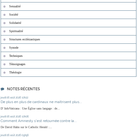
Sexualité
Société
Solidarité
Spiritualité
Structures ecclésiastiques
Synode
Techniques
Témoignages
Théologie
NOTES RÉCENTES
jeudi 06
août 2026
10h22
De plus en plus de cardinaux ne maîtrisent plus...
D' InfoVaticana : Une Église sans langage : de...
jeudi 06
août 2026
10h08
Comment Amnesty s'est retournée contre la...
De David Hahn sur le Catholic Herald :...
jeudi 06
août 2026
09h58