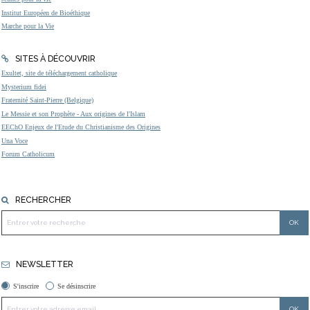
Institut Européen de Bioéthique
Marche pour la Vie
SITES À DÉCOUVRIR
Exultet, site de téléchargement catholique
Mysterium fidei
Fraternité Saint-Pierre (Belgique)
Le Messie et son Prophète - Aux origines de l'Islam
EEChO Enjeux de l'Etude du Christianisme des Origines
Una Voce
Forum Catholicum
RECHERCHER
NEWSLETTER
S'inscrire
Se désinscrire