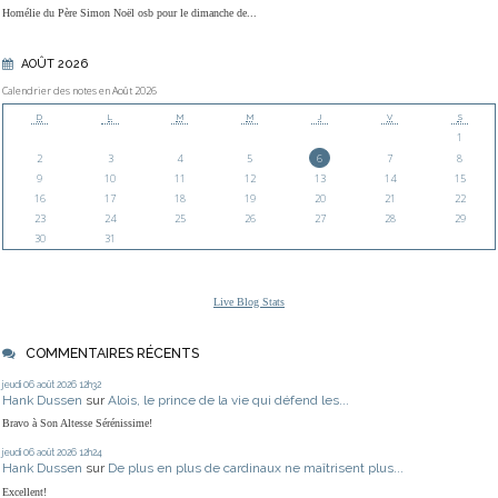
Homélie du Père Simon Noël osb pour le dimanche de...
AOÛT 2026
Calendrier des notes en Août 2026
D
L
M
M
J
V
S
1
2
3
4
5
6
7
8
9
10
11
12
13
14
15
16
17
18
19
20
21
22
23
24
25
26
27
28
29
30
31
Live Blog Stats
COMMENTAIRES RÉCENTS
jeudi 06
août 2026
12h32
Hank Dussen
sur
Alois, le prince de la vie qui défend les...
Bravo à Son Altesse Sérénissime!
jeudi 06
août 2026
12h24
Hank Dussen
sur
De plus en plus de cardinaux ne maîtrisent plus...
Excellent!