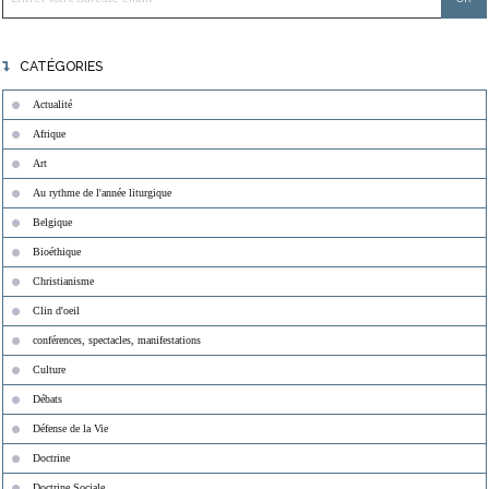
CATÉGORIES
Actualité
Afrique
Art
Au rythme de l'année liturgique
Belgique
Bioéthique
Christianisme
Clin d'oeil
conférences, spectacles, manifestations
Culture
Débats
Défense de la Vie
Doctrine
Doctrine Sociale