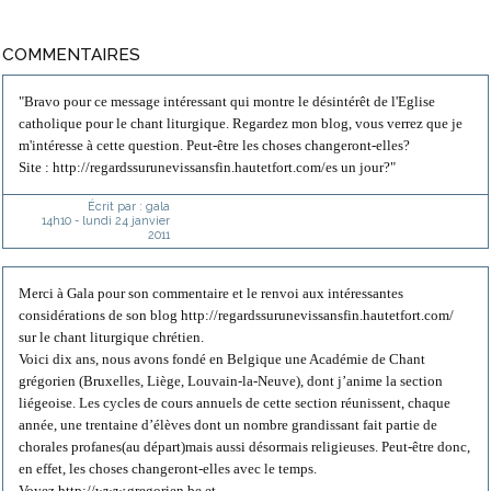
COMMENTAIRES
"Bravo pour ce message intéressant qui montre le désintérêt de l'Eglise
catholique pour le chant liturgique. Regardez mon blog, vous verrez que je
m'intéresse à cette question. Peut-être les choses changeront-elles?
Site : http://regardssurunevissansfin.hautetfort.com/es un jour?"
Écrit par :
gala
14h10
-
lundi 24
janvier
2011
Merci à Gala pour son commentaire et le renvoi aux intéressantes
considérations de son blog http://regardssurunevissansfin.hautetfort.com/
sur le chant liturgique chrétien.
Voici dix ans, nous avons fondé en Belgique une Académie de Chant
grégorien (Bruxelles, Liège, Louvain-la-Neuve), dont j’anime la section
liégeoise. Les cycles de cours annuels de cette section réunissent, chaque
année, une trentaine d’élèves dont un nombre grandissant fait partie de
chorales profanes(au départ)mais aussi désormais religieuses. Peut-être donc,
en effet, les choses changeront-elles avec le temps.
Voyez http://www.gregorien.be et