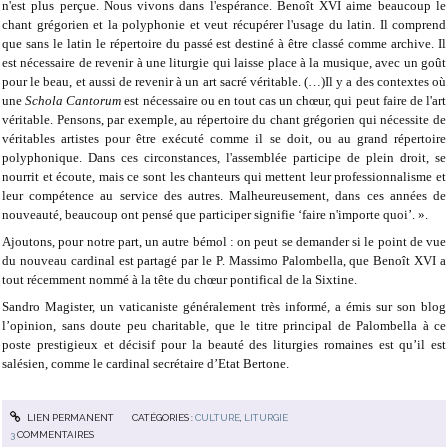
n'est plus perçue. Nous vivons dans l'espérance. Benoît XVI aime beaucoup le
chant grégorien et la polyphonie et veut récupérer l'usage du latin. Il comprend
que sans le latin le répertoire du passé est destiné à être classé comme archive. Il
est nécessaire de revenir à une liturgie qui laisse place à la musique, avec un goût
pour le beau, et aussi de revenir à un art sacré véritable. (…)Il y a des contextes où
une
Schola Cantorum
est nécessaire ou en tout cas un chœur, qui peut faire de l'art
véritable. Pensons, par exemple, au répertoire du chant grégorien qui nécessite de
véritables artistes pour être exécuté comme il se doit, ou au grand répertoire
polyphonique. Dans ces circonstances, l'assemblée participe de plein droit, se
nourrit et écoute, mais ce sont les chanteurs qui mettent leur professionnalisme et
leur compétence au service des autres. Malheureusement, dans ces années de
nouveauté, beaucoup ont pensé que participer signifie ‘faire n'importe quoi’. ».
Ajoutons, pour notre part, un autre bémol : on peut se demander si le point de vue
du nouveau cardinal est partagé par le P. Massimo Palombella, que Benoît XVI a
tout récemment nommé à la tête du chœur pontifical de la Sixtine.
Sandro Magister, un vaticaniste généralement très informé, a émis sur son blog
l’opinion, sans doute peu charitable, que le titre principal de Palombella à ce
poste prestigieux et décisif pour la beauté des liturgies romaines est qu’il est
salésien, comme le cardinal secrétaire d’Etat Bertone.
LIEN PERMANENT
CATÉGORIES :
CULTURE
,
LITURGIE
3
COMMENTAIRES