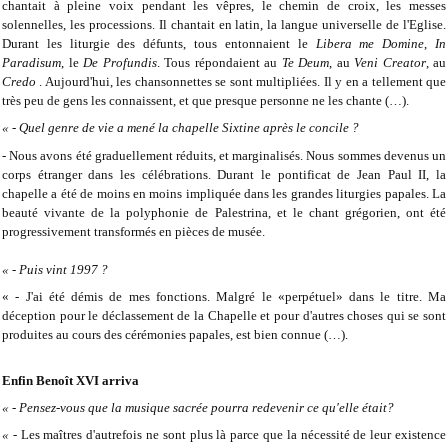
chantait à pleine voix pendant les vêpres, le chemin de croix, les messes
solennelles, les processions. Il chantait en latin, la langue universelle de l'Eglise.
Durant les liturgie des défunts, tous entonnaient le
Libera me Domine
,
In
Paradisum
, le
De Profundis
. Tous répondaient au
Te Deum
, au
Veni Creator
, au
Credo
. Aujourd'hui, les chansonnettes se sont multipliées. Il y en a tellement que
très peu de gens les connaissent, et que presque personne ne les chante (…).
« - Quel genre de vie a mené la chapelle Sixtine après le concile ?
- Nous avons été graduellement réduits, et marginalisés. Nous sommes devenus un
corps étranger dans les célébrations. Durant le pontificat de Jean Paul II, la
chapelle a été de moins en moins impliquée dans les grandes liturgies papales. La
beauté vivante de la polyphonie de Palestrina, et le chant grégorien, ont été
progressivement transformés en pièces de musée.
« - Puis vint 1997 ?
« - J'ai été démis de mes fonctions. Malgré le «perpétuel» dans le titre. Ma
déception pour le déclassement de la Chapelle et pour d'autres choses qui se sont
produites au cours des cérémonies papales, est bien connue (…).
Enfin Benoît XVI arriva
« - Pensez-vous que la musique sacrée pourra redevenir ce qu'elle était?
« -
Les maîtres d'autrefois ne sont plus là parce que la nécessité de leur existence