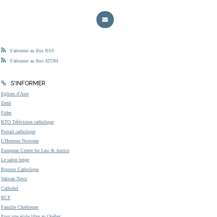
S'abonner au flux RSS
S'abonner au flux ATOM
S'INFORMER
Eglises d'Asie
Zenit
Fides
KTO Télévision catholique
Portail catholique
L'Homme Nouveau
European Centre for Law & Justice
Le salon beige
Riposte Catholique
Vatican News
Cathobel
RCF
Famille Chrétienne
Pour une école libre au Québec