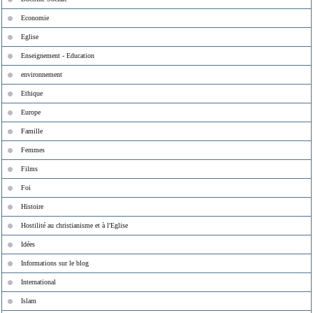
Economie
Eglise
Enseignement - Education
environnement
Ethique
Europe
Famille
Femmes
Films
Foi
Histoire
Hostilité au christianisme et à l'Eglise
Idées
Informations sur le blog
International
Islam