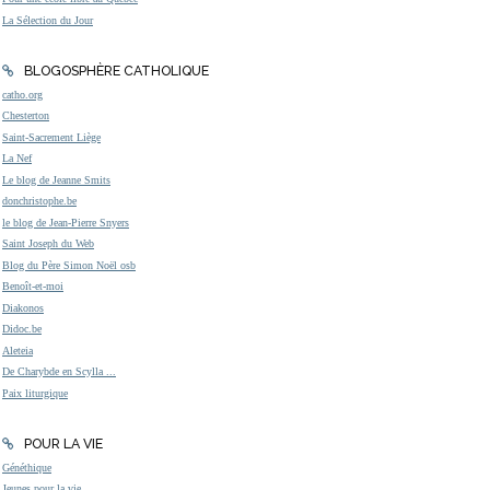
La Sélection du Jour
BLOGOSPHÈRE CATHOLIQUE
catho.org
Chesterton
Saint-Sacrement Liège
La Nef
Le blog de Jeanne Smits
donchristophe.be
le blog de Jean-Pierre Snyers
Saint Joseph du Web
Blog du Père Simon Noël osb
Benoît-et-moi
Diakonos
Didoc.be
Aleteia
De Charybde en Scylla ...
Paix liturgique
POUR LA VIE
Généthique
Jeunes pour la vie