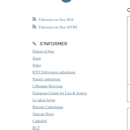
S'abonner au flux RSS
S'abonner au flux ATOM
S'INFORMER
Eglises d'Asie
Zenit
Fides
KTO Télévision catholique
Portail catholique
L'Homme Nouveau
European Centre for Law & Justice
Le salon beige
Riposte Catholique
Vatican News
Cathobel
RCF