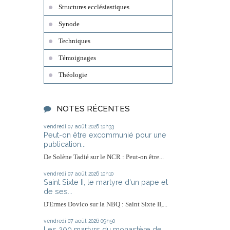
Structures ecclésiastiques
Synode
Techniques
Témoignages
Théologie
NOTES RÉCENTES
vendredi 07
août 2026
10h33
Peut-on être excommunié pour une
publication...
De Solène Tadié sur le NCR : Peut-on être...
vendredi 07
août 2026
10h10
Saint Sixte II, le martyre d'un pape et
de ses...
D'Ermes Dovico sur la NBQ : Saint Sixte II,...
vendredi 07
août 2026
09h50
Les 200 martyrs du monastère de