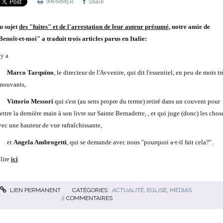
IMPRIMER
Share
u sujet
des "fuites" et de l'arrestation de leur auteur présumé
, notre amie de
Benoît-et-moi" a traduit trois articles parus en Italie:
 y a
Marco Tarquino
, le directeur de l'Avvenire, qui dit l'essentiel, en peu de mots tr
mouvants,
Vittorio Messori
qui s'est (au sens propre du terme) retiré dans un couvent pour
ttre la dernière main à son livre sur Sainte Bernadette, , et qui juge (donc) les chos
vec une hauteur de vue rafraîchissante,
et
Angela Ambrogetti
, qui se demande avec nous "pourquoi a-t-il fait cela?".
 lire
ici
LIEN PERMANENT
CATÉGORIES :
ACTUALITÉ
,
EGLISE
,
MÉDIAS
2
COMMENTAIRES