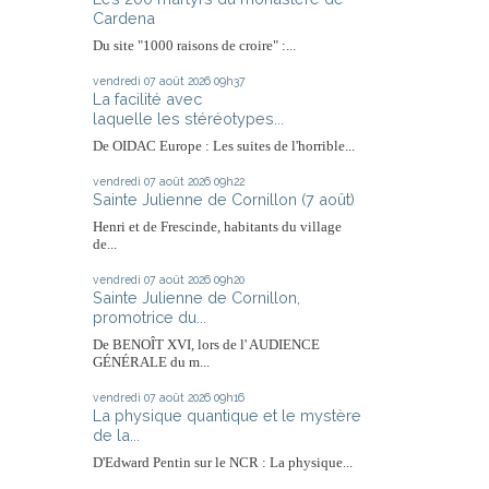
Cardena
Du site "1000 raisons de croire" :...
vendredi 07
août 2026
09h37
La facilité avec
laquelle les stéréotypes...
De OIDAC Europe : Les suites de l'horrible...
vendredi 07
août 2026
09h22
Sainte Julienne de Cornillon (7 août)
Henri et de Frescinde, habitants du village
de...
vendredi 07
août 2026
09h20
Sainte Julienne de Cornillon,
promotrice du...
De BENOÎT XVI, lors de l' AUDIENCE
GÉNÉRALE du m...
vendredi 07
août 2026
09h16
La physique quantique et le mystère
de la...
D'Edward Pentin sur le NCR : La physique...