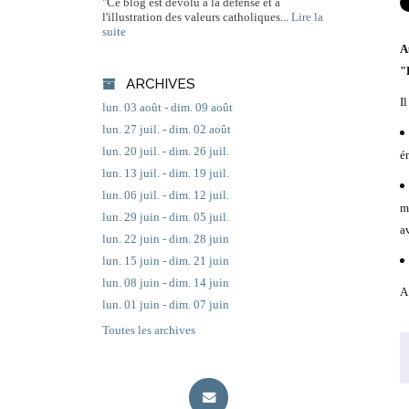
"Ce blog est dévolu à la défense et à
l'illustration des valeurs catholiques...
Lire la
suite
A
"
ARCHIVES
Il
lun. 03 août - dim. 09 août
lun. 27 juil. - dim. 02 août
lun. 20 juil. - dim. 26 juil.
é
lun. 13 juil. - dim. 19 juil.
lun. 06 juil. - dim. 12 juil.
me
lun. 29 juin - dim. 05 juil.
a
lun. 22 juin - dim. 28 juin
lun. 15 juin - dim. 21 juin
lun. 08 juin - dim. 14 juin
A
lun. 01 juin - dim. 07 juin
Toutes les archives