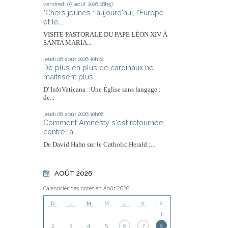
vendredi 07
août 2026
08h57
"Chers jeunes : aujourd’hui, l’Europe
et le...
VISITE PASTORALE DU PAPE LÉON XIV À
SANTA MARIA...
jeudi 06
août 2026
10h22
De plus en plus de cardinaux ne
maîtrisent plus...
D' InfoVaticana : Une Église sans langage :
de...
jeudi 06
août 2026
10h08
Comment Amnesty s'est retournée
contre la...
De David Hahn sur le Catholic Herald :...
AOÛT 2026
Calendrier des notes en Août 2026
D
L
M
M
J
V
S
1
2
3
4
5
6
7
8