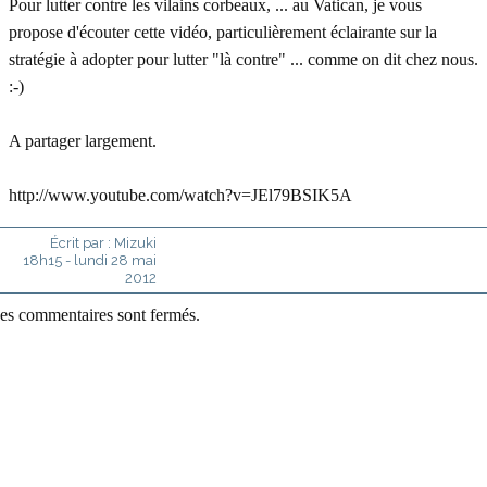
Pour lutter contre les vilains corbeaux, ... au Vatican, je vous
propose d'écouter cette vidéo, particulièrement éclairante sur la
stratégie à adopter pour lutter "là contre" ... comme on dit chez nous.
:-)
A partager largement.
http://www.youtube.com/watch?v=JEl79BSIK5A
Écrit par :
Mizuki
18h15
-
lundi 28
mai
2012
es commentaires sont fermés.