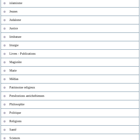
islamisme
Jeunes
Judaïsme
Justice
littérature
liturgie
Livres - Publications
Magistère
Marie
Médias
Patrimoine religieux
Persécutions antichrétiennes
Philosophie
Politique
Religions
Santé
Sciences