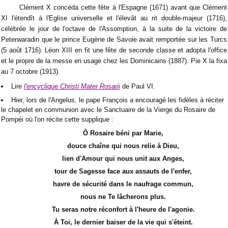
Clément X concéda cette fête à l'Espagne (1671) avant que Clément
XI l'étendît à l'Eglise universelle et l'élevât au rit double-majeur (1716),
célébrée le jour de l'octave de l'Assomption, à la suite de la victoire de
Peterwaradin que le prince Eugène de Savoie avait remportée sur les Turcs
(5 août 1716). Léon XIII en fit une fête de seconde classe et adopta l'office
et le propre de la messe en usage chez les Dominicains (1887). Pie X la fixa
au 7 octobre (1913).
Lire
l'encyclique Christi Mater Rosarii
de Paul VI.
Hier, lors de l'Angelus, le pape François a encouragé les fidèles à réciter
le chapelet en communion avec le Sanctuaire de la Vierge du Rosaire de
Pompéi où l'on récite cette supplique :
Ô Rosaire béni par Marie,
douce chaîne qui nous relie à Dieu,
lien d'Amour qui nous unit aux Anges,
tour de Sagesse face aux assauts de l'enfer,
havre de sécurité dans le naufrage commun,
nous ne Te lâcherons plus.
Tu seras notre réconfort à l'heure de l'agonie.
À Toi, le dernier baiser de la vie qui s'éteint.