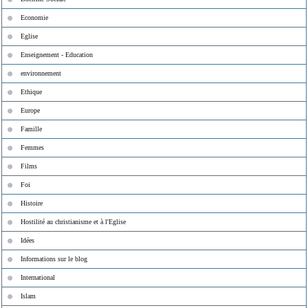
Economie
Eglise
Enseignement - Education
environnement
Ethique
Europe
Famille
Femmes
Films
Foi
Histoire
Hostilité au christianisme et à l'Eglise
Idées
Informations sur le blog
International
Islam