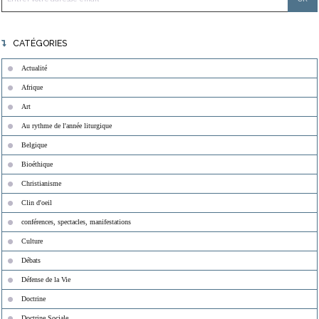
CATÉGORIES
Actualité
Afrique
Art
Au rythme de l'année liturgique
Belgique
Bioéthique
Christianisme
Clin d'oeil
conférences, spectacles, manifestations
Culture
Débats
Défense de la Vie
Doctrine
Doctrine Sociale