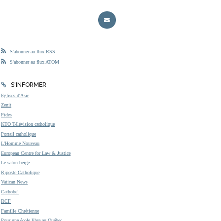
S'abonner au flux RSS
S'abonner au flux ATOM
S'INFORMER
Eglises d'Asie
Zenit
Fides
KTO Télévision catholique
Portail catholique
L'Homme Nouveau
European Centre for Law & Justice
Le salon beige
Riposte Catholique
Vatican News
Cathobel
RCF
Famille Chrétienne
Pour une école libre au Québec