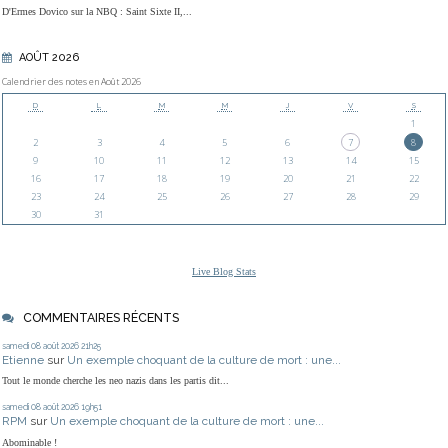
D'Ermes Dovico sur la NBQ : Saint Sixte II,...
AOÛT 2026
Calendrier des notes en Août 2026
D
L
M
M
J
V
S
1
2
3
4
5
6
7
8
9
10
11
12
13
14
15
16
17
18
19
20
21
22
23
24
25
26
27
28
29
30
31
Live Blog Stats
COMMENTAIRES RÉCENTS
samedi 08
août 2026
21h25
Etienne
sur
Un exemple choquant de la culture de mort : une...
Tout le monde cherche les neo nazis dans les partis dit...
samedi 08
août 2026
19h51
RPM
sur
Un exemple choquant de la culture de mort : une...
Abominable !