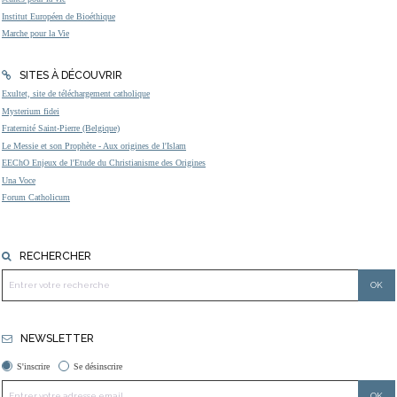
Institut Européen de Bioéthique
Marche pour la Vie
SITES À DÉCOUVRIR
Exultet, site de téléchargement catholique
Mysterium fidei
Fraternité Saint-Pierre (Belgique)
Le Messie et son Prophète - Aux origines de l'Islam
EEChO Enjeux de l'Etude du Christianisme des Origines
Una Voce
Forum Catholicum
RECHERCHER
NEWSLETTER
S'inscrire
Se désinscrire