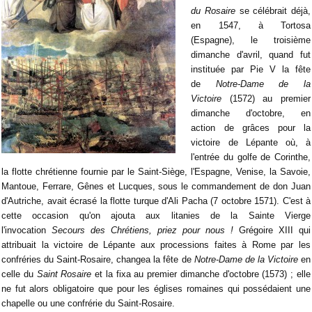
du Rosaire
se célébrait déjà,
en 1547, à Tortosa
(Espagne), le troisième
dimanche d'avril, quand fut
instituée par Pie V la fête
de
Notre-Dame de la
Victoire
(1572) au premier
dimanche d'octobre, en
action de grâces pour la
victoire de Lépante où, à
l'entrée du golfe de Corinthe,
la flotte chrétienne fournie par le Saint-Siège, l'Espagne, Venise, la Savoie,
Mantoue, Ferrare, Gênes et Lucques, sous le commandement de don Juan
d'Autriche, avait écrasé la flotte turque d'Ali Pacha (7 octobre 1571). C'est à
cette occasion qu'on ajouta aux litanies de la Sainte Vierge
l'invocation
Secours des Chrétiens, priez pour nous !
Grégoire XIII qui
attribuait la victoire de Lépante aux processions faites à Rome par les
confréries du Saint-Rosaire, changea la fête de
Notre-Dame de la Victoire
en
celle du
Saint Rosaire
et la fixa au premier dimanche d'octobre (1573) ; elle
ne fut alors obligatoire que pour les églises romaines qui possédaient une
chapelle ou une confrérie du Saint-Rosaire.