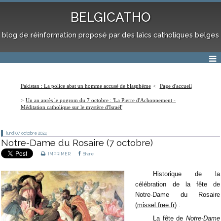
BELGICATHO
blog de réinformation proposé par des laïcs catholiques belges
Pakistan : La police abat un homme accusé de blasphème
Page d'accueil
Un an après le pogrom du 7 octobre : 'La Pierre d'Achoppement -
Méditation catholique sur le mystère d'Israël'
lundi 07
octobre 2024
Notre-Dame du Rosaire (7 octobre)
IMPRIMER
Share
Historique de la
célébration de la fête de
Notre-Dame du Rosaire
(
missel.free.fr
) :
La fête de
Notre-Dame