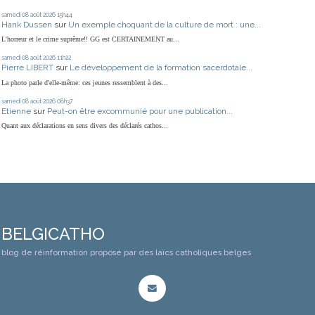
samedi 08
août 2026
15h44
Hank Dussen
sur
Un exemple choquant de la culture de mort : une...
L'horreur et le crime suprême!! GG est CERTAINEMENT au...
samedi 08
août 2026
11h22
Pierre LIBERT
sur
Le développement de la formation sacerdotale...
La photo parle d'elle-même: ces jeunes ressemblent à des...
samedi 08
août 2026
08h37
Etienne
sur
Peut-on être excommunié pour une publication...
Quant aux déclarations en sens divers des déclarés cathos...
BELGICATHO
blog de réinformation proposé par des laïcs catholiques belges