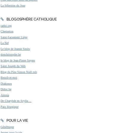
La Sélection du Jour
BLOGOSPHÈRE CATHOLIQUE
catho.org
Chesterton
Saint-Sacrement Liège
La Nef
Le blog de Jeanne Smits
donchristophe.be
le blog de Jean-Pierre Snyers
Saint Joseph du Web
Blog du Père Simon Noël osb
Benoît-et-moi
Diakonos
Didoc.be
Aleteia
De Charybde en Scylla ...
Paix liturgique
POUR LA VIE
Généthique
Jeunes pour la vie