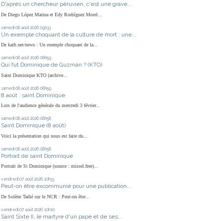
D'après un chercheur péruvien, c'est une grave...
De Diego López Marina et Edy Rodríguez Morel...
samedi 08
août 2026
09h33
Un exemple choquant de la culture de mort : une...
De kath.net/news : Un exemple choquant de la...
samedi 08
août 2026
08h59
Qui fut Dominique de Guzmán ? (KTO)
Saint Dominique KTO (archive...
samedi 08
août 2026
08h59
8 août : saint Dominique
Lors de l'audience générale du mercredi 3 février...
samedi 08
août 2026
08h58
Saint Dominique (8 août)
Voici la présentation qui nous est faite du...
samedi 08
août 2026
08h58
Portrait de saint Dominique
Portrait de St Dominique (source : missel.free)...
vendredi 07
août 2026
10h33
Peut-on être excommunié pour une publication...
De Solène Tadié sur le NCR : Peut-on être...
vendredi 07
août 2026
10h10
Saint Sixte II, le martyre d'un pape et de ses...