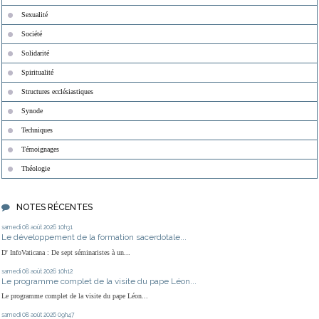
Sexualité
Société
Solidarité
Spiritualité
Structures ecclésiastiques
Synode
Techniques
Témoignages
Théologie
NOTES RÉCENTES
samedi 08
août 2026
10h31
Le développement de la formation sacerdotale...
D' InfoVaticana : De sept séminaristes à un...
samedi 08
août 2026
10h12
Le programme complet de la visite du pape Léon...
Le programme complet de la visite du pape Léon...
samedi 08
août 2026
09h47