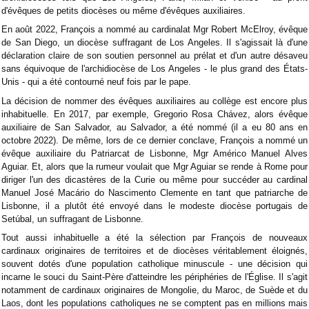
d'évêques de petits diocèses ou même d'évêques auxiliaires.
En août 2022, François a nommé au cardinalat Mgr Robert McElroy, évêque
de San Diego, un diocèse suffragant de Los Angeles. Il s'agissait là d'une
déclaration claire de son soutien personnel au prélat et d'un autre désaveu
sans équivoque de l'archidiocèse de Los Angeles - le plus grand des États-
Unis - qui a été contourné neuf fois par le pape.
La décision de nommer des évêques auxiliaires au collège est encore plus
inhabituelle. En 2017, par exemple, Gregorio Rosa Chávez, alors évêque
auxiliaire de San Salvador, au Salvador, a été nommé (il a eu 80 ans en
octobre 2022). De même, lors de ce dernier conclave, François a nommé un
évêque auxiliaire du Patriarcat de Lisbonne, Mgr Américo Manuel Alves
Aguiar. Et, alors que la rumeur voulait que Mgr Aguiar se rende à Rome pour
diriger l'un des dicastères de la Curie ou même pour succéder au cardinal
Manuel José Macário do Nascimento Clemente en tant que patriarche de
Lisbonne, il a plutôt été envoyé dans le modeste diocèse portugais de
Setúbal, un suffragant de Lisbonne.
Tout aussi inhabituelle a été la sélection par François de nouveaux
cardinaux originaires de territoires et de diocèses véritablement éloignés,
souvent dotés d'une population catholique minuscule - une décision qui
incarne le souci du Saint-Père d'atteindre les périphéries de l'Église. Il s'agit
notamment de cardinaux originaires de Mongolie, du Maroc, de Suède et du
Laos, dont les populations catholiques ne se comptent pas en millions mais