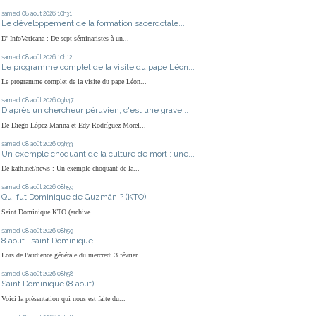
samedi 08
août 2026
10h31
Le développement de la formation sacerdotale...
D' InfoVaticana : De sept séminaristes à un...
samedi 08
août 2026
10h12
Le programme complet de la visite du pape Léon...
Le programme complet de la visite du pape Léon...
samedi 08
août 2026
09h47
D'après un chercheur péruvien, c'est une grave...
De Diego López Marina et Edy Rodríguez Morel...
samedi 08
août 2026
09h33
Un exemple choquant de la culture de mort : une...
De kath.net/news : Un exemple choquant de la...
samedi 08
août 2026
08h59
Qui fut Dominique de Guzmán ? (KTO)
Saint Dominique KTO (archive...
samedi 08
août 2026
08h59
8 août : saint Dominique
Lors de l'audience générale du mercredi 3 février...
samedi 08
août 2026
08h58
Saint Dominique (8 août)
Voici la présentation qui nous est faite du...