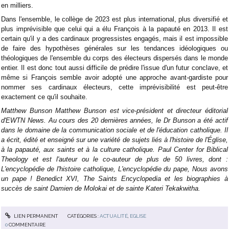
en milliers.
Dans l'ensemble, le collège de 2023 est plus international, plus diversifié et
plus imprévisible que celui qui a élu François à la papauté en 2013. Il est
certain qu'il y a des cardinaux progressistes engagés, mais il est impossible
de faire des hypothèses générales sur les tendances idéologiques ou
théologiques de l'ensemble du corps des électeurs dispersés dans le monde
entier. Il est donc tout aussi difficile de prédire l'issue d'un futur conclave, et
même si François semble avoir adopté une approche avant-gardiste pour
nommer ses cardinaux électeurs, cette imprévisibilité est peut-être
exactement ce qu'il souhaite.
Matthew Bunson Matthew Bunson est vice-président et directeur éditorial
d'EWTN News. Au cours des 20 dernières années, le Dr Bunson a été actif
dans le domaine de la communication sociale et de l'éducation catholique. Il
a écrit, édité et enseigné sur une variété de sujets liés à l'histoire de l'Église,
à la papauté, aux saints et à la culture catholique. Paul Center for Biblical
Theology et est l'auteur ou le co-auteur de plus de 50 livres, dont :
L'encyclopédie de l'histoire catholique, L'encyclopédie du pape, Nous avons
un pape ! Benedict XVI, The Saints Encyclopedia et les biographies à
succès de saint Damien de Molokai et de sainte Kateri Tekakwitha.
LIEN PERMANENT
CATÉGORIES :
ACTUALITÉ
,
EGLISE
0
COMMENTAIRE