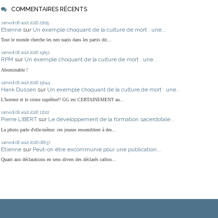
COMMENTAIRES RÉCENTS
samedi 08
août 2026
21h25
Etienne
sur
Un exemple choquant de la culture de mort : une...
Tout le monde cherche les neo nazis dans les partis dit...
samedi 08
août 2026
19h51
RPM
sur
Un exemple choquant de la culture de mort : une...
Abominable !
samedi 08
août 2026
15h44
Hank Dussen
sur
Un exemple choquant de la culture de mort : une...
L'horreur et le crime suprême!! GG est CERTAINEMENT au...
samedi 08
août 2026
11h22
Pierre LIBERT
sur
Le développement de la formation sacerdotale...
La photo parle d'elle-même: ces jeunes ressemblent à des...
samedi 08
août 2026
08h37
Etienne
sur
Peut-on être excommunié pour une publication...
Quant aux déclarations en sens divers des déclarés cathos...