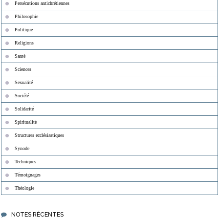
Persécutions antichrétiennes
Philosophie
Politique
Religions
Santé
Sciences
Sexualité
Société
Solidarité
Spiritualité
Structures ecclésiastiques
Synode
Techniques
Témoignages
Théologie
NOTES RÉCENTES