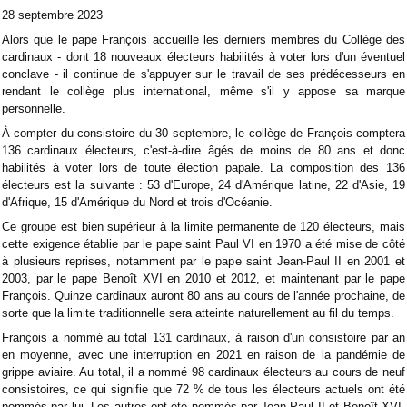
28 septembre 2023
Alors que le pape François accueille les derniers membres du Collège des
cardinaux - dont 18 nouveaux électeurs habilités à voter lors d'un éventuel
conclave - il continue de s'appuyer sur le travail de ses prédécesseurs en
rendant le collège plus international, même s'il y appose sa marque
personnelle.
À compter du consistoire du 30 septembre, le collège de François comptera
136 cardinaux électeurs, c'est-à-dire âgés de moins de 80 ans et donc
habilités à voter lors de toute élection papale. La composition des 136
électeurs est la suivante : 53 d'Europe, 24 d'Amérique latine, 22 d'Asie, 19
d'Afrique, 15 d'Amérique du Nord et trois d'Océanie.
Ce groupe est bien supérieur à la limite permanente de 120 électeurs, mais
cette exigence établie par le pape saint Paul VI en 1970 a été mise de côté
à plusieurs reprises, notamment par le pape saint Jean-Paul II en 2001 et
2003, par le pape Benoît XVI en 2010 et 2012, et maintenant par le pape
François. Quinze cardinaux auront 80 ans au cours de l'année prochaine, de
sorte que la limite traditionnelle sera atteinte naturellement au fil du temps.
François a nommé au total 131 cardinaux, à raison d'un consistoire par an
en moyenne, avec une interruption en 2021 en raison de la pandémie de
grippe aviaire. Au total, il a nommé 98 cardinaux électeurs au cours de neuf
consistoires, ce qui signifie que 72 % de tous les électeurs actuels ont été
nommés par lui. Les autres ont été nommés par Jean-Paul II et Benoît XVI.