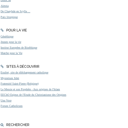
Didoc.be
Aleteia
De Charybde en Scylla ...
Paix liturgique
POUR LA VIE
Généthique
Jeunes pour la vie
Institut Européen de Bioéthique
Marche pour la Vie
SITES À DÉCOUVRIR
Exultet, site de téléchargement catholique
Mysterium fidei
Fraternité Saint-Pierre (Belgique)
Le Messie et son Prophète - Aux origines de l'Islam
EEChO Enjeux de l'Etude du Christianisme des Origines
Una Voce
Forum Catholicum
RECHERCHER