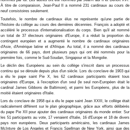
À titre de comparaison, Jean-Paul II a nommé 231 cardinaux au cours de
neuf consistoires seulement.
Toutefois, le nombre de cardinaux élus ne représente qu'une partie de
l'histoire du collège au cours des dernières décennies. François a adopté et
accéléré le processus d'internationalisation du corps. Bien qu'il ait nommé
un total de 37 électeurs originaires d'Europe, il a réduit la proportion du
contingent européen et a augmenté le nombre de cardinaux originaires
d'Asie, d'Amérique latine et d'Afrique. Au total, il a nommé des cardinaux
originaires de 66 pays, dont plusieurs pays qui ont été nommés pour la
première fois, comme le Sud-Soudan, Singapour et la Mongolie.
Le déclin des Européens au sein du collège s'inscrit dans un processus
continu qui se déroule depuis plus d'un siècle. Lors du conclave de 1903 qui
a élu le pape saint Pie X, les 62 cardinaux participants étaient tous
originaires d'Europe, à l'exception d'un seul (le seul non-Européen était le
cardinal James Gibbons de Baltimore), et parmi les Européens, plus de la
moitié étaient originaires d'Italie.
Lors du conclave de 1958 qui a élu le pape saint Jean XXIII, le collège était
radicalement différent sur le plan géographique, grâce aux efforts délibérés
du pape Pie XII pour ajouter des cardinaux originaires du monde entier. Sur
les 51 participants au vote, 17 venaient d'Italie, 16 d'Europe et 18 de divers
pays non européens. Deux participants américains, les cardinaux James
McIntyre de Los Angeles et Francis Spellman de New York, ainsi que des