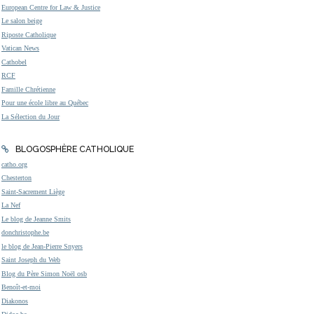
European Centre for Law & Justice
Le salon beige
Riposte Catholique
Vatican News
Cathobel
RCF
Famille Chrétienne
Pour une école libre au Québec
La Sélection du Jour
BLOGOSPHÈRE CATHOLIQUE
catho.org
Chesterton
Saint-Sacrement Liège
La Nef
Le blog de Jeanne Smits
donchristophe.be
le blog de Jean-Pierre Snyers
Saint Joseph du Web
Blog du Père Simon Noël osb
Benoît-et-moi
Diakonos