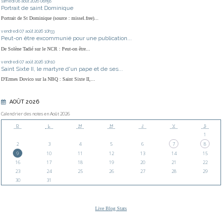
samedi 08
août 2026
08h58
Portrait de saint Dominique
Portrait de St Dominique (source : missel.free)...
vendredi 07
août 2026
10h33
Peut-on être excommunié pour une publication...
De Solène Tadié sur le NCR : Peut-on être...
vendredi 07
août 2026
10h10
Saint Sixte II, le martyre d'un pape et de ses...
D'Ermes Dovico sur la NBQ : Saint Sixte II,...
AOÛT 2026
Calendrier des notes en Août 2026
D
L
M
M
J
V
S
1
2
3
4
5
6
7
8
9
10
11
12
13
14
15
16
17
18
19
20
21
22
23
24
25
26
27
28
29
30
31
Live Blog Stats