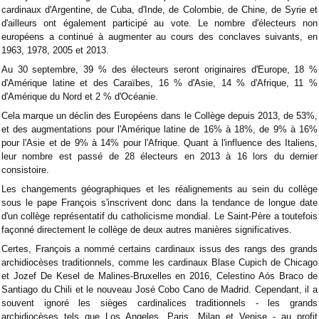
cardinaux d'Argentine, de Cuba, d'Inde, de Colombie, de Chine, de Syrie et
d'ailleurs ont également participé au vote. Le nombre d'électeurs non
européens a continué à augmenter au cours des conclaves suivants, en
1963, 1978, 2005 et 2013.
Au 30 septembre, 39 % des électeurs seront originaires d'Europe, 18 %
d'Amérique latine et des Caraïbes, 16 % d'Asie, 14 % d'Afrique, 11 %
d'Amérique du Nord et 2 % d'Océanie.
Cela marque un déclin des Européens dans le Collège depuis 2013, de 53%,
et des augmentations pour l'Amérique latine de 16% à 18%, de 9% à 16%
pour l'Asie et de 9% à 14% pour l'Afrique. Quant à l'influence des Italiens,
leur nombre est passé de 28 électeurs en 2013 à 16 lors du dernier
consistoire.
Les changements géographiques et les réalignements au sein du collège
sous le pape François s'inscrivent donc dans la tendance de longue date
d'un collège représentatif du catholicisme mondial. Le Saint-Père a toutefois
façonné directement le collège de deux autres manières significatives.
Certes, François a nommé certains cardinaux issus des rangs des grands
archidiocèses traditionnels, comme les cardinaux Blase Cupich de Chicago
et Jozef De Kesel de Malines-Bruxelles en 2016, Celestino Aós Braco de
Santiago du Chili et le nouveau José Cobo Cano de Madrid. Cependant, il a
souvent ignoré les sièges cardinalices traditionnels - les grands
archidiocèses tels que Los Angeles, Paris, Milan et Venise - au profit