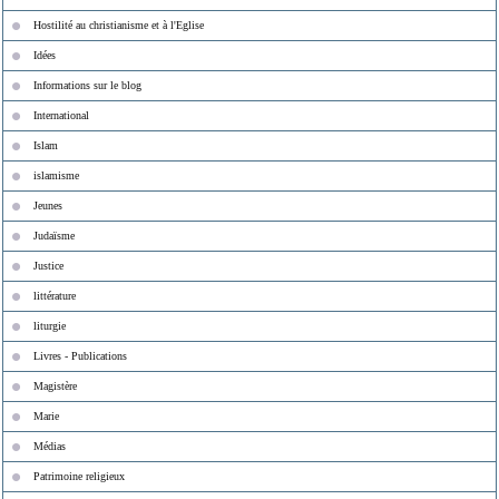
Hostilité au christianisme et à l'Eglise
Idées
Informations sur le blog
International
Islam
islamisme
Jeunes
Judaïsme
Justice
littérature
liturgie
Livres - Publications
Magistère
Marie
Médias
Patrimoine religieux