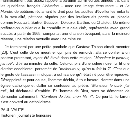
manifestement pas assez rappelé la parution au milieu des années '70, dans
les quotidiens français
Libération
– avec une image écœurante – et
Le
Monde
, de pétitions réclamant le droit pour les adultes d'éveiller les enfants
à la sexualité, pétitions signées par des intellectuels portés au pinacle
comme Foucault, Sartre, Beauvoir, Deleuze, Barthes ou Chatelet. De même
préfère-t-on oublier que la comédie musicale
Hair
, représentée avec grand
succès à partir de 1968, comportait une chanson évoquant, sans la moindre
réserve, une relation sexuelle avec une mineure.
Je terminerai par une petite parabole que Gustave Thibon aimait raconter
[20]
. C'est celle de ce meurtrier qui, pris de remords, alla se confier à un
pasteur protestant, ayant été élevé dans cette religion. "
Monsieur le pasteur,
j’ai tué
", dit-il au ministre du culte. Celui-ci, pris d'une colère noire, lui fit une
diatribe accablante, parsemée de "
malheureux, qu'as-tu fait là ?
". C'est que
le geste de l'assassin indiquait à suffisance qu'il était né pour être réprouvé.
Désappointé et pour cause, l'homme décida, à tout hasard, d'entrer dans une
église catholique et d'aller se confesser au prêtre. "
Monsieur le curé, j’ai
tué
", lui déclara-t-il d'emblée. Et l'homme de Dieu, sans se démonter, de
demander calmement: "
Combien de fois, mon fils ?
". Ce jour-là, le larron
s'est converti au catholicisme.
PAUL VAUTE
Historien, journaliste honoraire