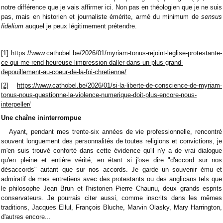
notre différence que je vais affirmer ici. Non pas en théologien que je ne suis
pas, mais en historien et journaliste émérite, armé du minimum de
sensus
fidelium
auquel je peux légitimement prétendre.
[1]
https://www.cathobel.be/2026/01/myriam-tonus-rejoint-leglise-protestante-
ce-qui-me-rend-heureuse-limpression-daller-dans-un-plus-grand-
depouillement-au-coeur-de-la-foi-chretienne/
[2]
https://www.cathobel.be/2026/01/si-la-liberte-de-conscience-de-myriam-
tonus-nous-questionne-la-violence-numerique-doit-plus-encore-nous-
interpeller/
Une chaîne ininterrompue
Ayant, pendant mes trente-six années de vie professionnelle, rencontré
souvent longuement des personnalités de toutes religions et convictions, je
m'en suis trouvé conforté dans cette évidence qu'il n'y a de vrai dialogue
qu'en pleine et entière vérité, en étant si j'ose dire "d'accord sur nos
désaccords" autant que sur nos accords. Je garde un souvenir ému et
admiratif de mes entretiens avec des protestants ou des anglicans tels que
le philosophe Jean Brun et l'historien Pierre Chaunu, deux grands esprits
conservateurs. Je pourrais citer aussi, comme inscrits dans les mêmes
traditions, Jacques Ellul, François Bluche, Marvin Olasky, Mary Harrington,
d'autres encore...