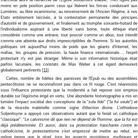
moins en pole position parmi ceux qui libèrent les forces conduisant aux
Lumières, au libre examinisme, au renversement de l'Ancien Régime, à nos
Etats entièrement laïcisés, à la contestation permanente des principes
d'autorité et de gouvernement, et finalement au triomphe soixante-huitard de
l'individualisme aspirant à une liberté sans borne, toute éthique étant
considérée comme une entrave, tout pouvoir comme un abus, tout interdit
comme une atteinte aux droits imprescriptibles de l'homme. Si les autorités
politiques ont aujourd'hui moins de poids que les géants d'Internet, les
mafias, les groupes de pression, la haute finance internationale..., l'esprit
protestant n'y est pas étranger. Même si son information historique était
parfois lacunaire, les constats de Max Weber à cet égard demeurent
globalement pertinents
[11]
.
Certes, nombre de fidèles des paroisses de l'Epub ou des assemblées
pentecôtistes ne se reconnaîtront pas dans ce fil rouge. C'est néanmoins
sous l'influence protestante que la modernité a fait reposer son emprise
durable sur l'égoïsme érigé en vertu. Une abondante historiographie a mis en
lumière l'impact sociétal des conceptions de la "
sola fide
" ("
la foi seule
") et
de la réussite matérielle comme signe d'élection divine. L'orthodoxe
Soljenitsyne a appuyé ces observations autant que le ferait un catholique
"classique": "
Le calvinisme dit que rien ne dépend de l'homme, que la foi est
déjà prédéterminée. Et aussi, dans sa protestation tranchante contre le
catholicisme, le protestantisme s'est empressé de mettre au rebut, en
même temps que le rituel, tous les aspects mystérieux, mythiques et