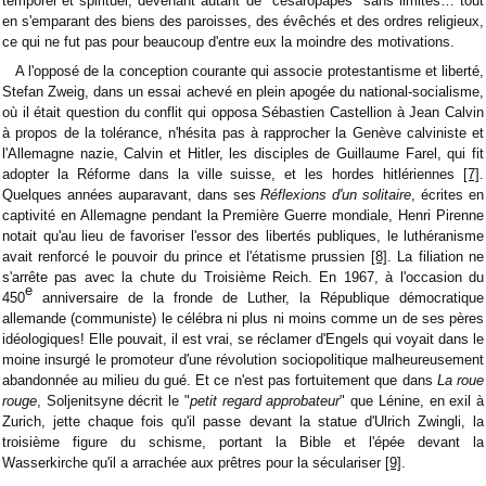
temporel et spirituel, devenant autant de "césaropapes" sans limites… tout
en s'emparant des biens des paroisses, des évêchés et des ordres religieux,
ce qui ne fut pas pour beaucoup d'entre eux la moindre des motivations.
A l'opposé de la conception courante qui associe protestantisme et liberté,
Stefan Zweig, dans un essai achevé en plein apogée du national-socialisme,
où il était question du conflit qui opposa Sébastien Castellion à Jean Calvin
à propos de la tolérance, n'hésita pas à rapprocher la Genève calviniste et
l'Allemagne nazie, Calvin et Hitler, les disciples de Guillaume Farel, qui fit
adopter la Réforme dans la ville suisse, et les hordes hitlériennes
[7]
.
Quelques années auparavant, dans ses
Réflexions d'un solitaire
, écrites en
captivité en Allemagne pendant la Première Guerre mondiale, Henri Pirenne
notait qu'au lieu de favoriser l'essor des libertés publiques, le luthéranisme
avait renforcé le pouvoir du prince et l'étatisme prussien
[8]
. La filiation ne
s'arrête pas avec la chute du Troisième Reich. En 1967, à l'occasion du
e
450
anniversaire de la fronde de Luther, la République démocratique
allemande (communiste) le célébra ni plus ni moins comme un de ses pères
idéologiques! Elle pouvait, il est vrai, se réclamer d'Engels qui voyait dans le
moine insurgé le promoteur d'une révolution sociopolitique malheureusement
abandonnée au milieu du gué. Et ce n'est pas fortuitement que dans
La roue
rouge
, Soljenitsyne décrit le "
petit regard approbateur
" que Lénine, en exil à
Zurich, jette chaque fois qu'il passe devant la statue d'Ulrich Zwingli, la
troisième figure du schisme, portant la Bible et l'épée devant la
Wasserkirche qu'il a arrachée aux prêtres pour la séculariser
[9]
.