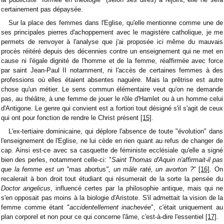
certainement pas dépaysée.
Sur la place des femmes dans l'Eglise, qu'elle mentionne comme une de
ses principales pierres d'achoppement avec le magistère catholique, je me
permets de renvoyer à l'analyse que j'ai proposée ici même du mauvais
procès réitéré depuis des décennies contre un enseignement qui ne met en
cause ni l'égale dignité de l'homme et de la femme, réaffirmée avec force
par saint Jean-Paul II notamment, ni l'accès de certaines femmes à des
professions où elles étaient absentes naguère. Mais la prêtrise est autre
chose qu'un métier. Le sens commun élémentaire veut qu'on ne demande
pas, au théâtre, à une femme de jouer le rôle d'Hamlet ou à un homme celui
d'Antigone. Le genre qui convient est a fortiori tout désigné s'il s'agit de ceux
qui ont pour fonction de rendre le Christ présent
[15]
.
L'ex-tertiaire dominicaine, qui déplore l'absence de toute "évolution" dans
l'enseignement de l'Eglise, ne lui cède en rien quant au refus de changer de
cap. Ainsi est-ce avec sa casquette de féministe ecclésiale qu'elle a signé
bien des perles, notamment celle-ci: "
Saint Thomas d'Aquin n'affirmait-il pas
que la femme est un "
mas abortus
", un mâle raté, un avorton ?
"
[16]
. On
recalerait à bon droit tout étudiant qui résumerait de la sorte la pensée du
Doctor angelicus
, influencé certes par la philosophie antique, mais qui ne
s'en opposait pas moins à la biologie d'Aristote. S'il admettait la vision de la
femme comme étant "
accidentellement inachevée
", c'était uniquement au
plan corporel et non pour ce qui concerne l'âme, c'est-à-dire l'essentiel
[17]
.