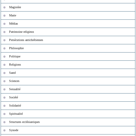
Magistère
Marie
Médias
Patrimoine religieux
Persécutions antichrétiennes
Philosophie
Politique
Religions
Santé
Sciences
Sexualité
Société
Solidarité
Spiritualité
Structures ecclésiastiques
Synode