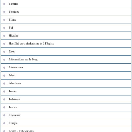
Famille
Femmes
Films
Foi
Histoire
Hostilité au christianisme et à l'Eglise
Idées
Informations sur le blog
International
Islam
islamisme
Jeunes
Judaïsme
Justice
littérature
liturgie
Livres - Publications