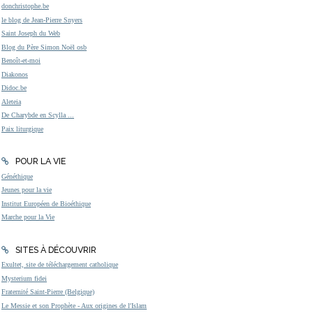
donchristophe.be
le blog de Jean-Pierre Snyers
Saint Joseph du Web
Blog du Père Simon Noël osb
Benoît-et-moi
Diakonos
Didoc.be
Aleteia
De Charybde en Scylla ...
Paix liturgique
POUR LA VIE
Généthique
Jeunes pour la vie
Institut Européen de Bioéthique
Marche pour la Vie
SITES À DÉCOUVRIR
Exultet, site de téléchargement catholique
Mysterium fidei
Fraternité Saint-Pierre (Belgique)
Le Messie et son Prophète - Aux origines de l'Islam