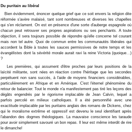
Du puritain au libéral
Bien évidemment, énoncer quelque grief que ce soit envers la religion dite
réformée s'avère malaisé, tant sont nombreuses et diverses les chapelles
qui s'en réclament. On est en présence d'une sorte d'auberge espagnole où
chacun peut retrouver ses propres aspirations ou ses penchants. A toute
objection, il sera toujours possible de répondre qu'elle concerne tel courant
mais non tel autre. Quoi de commun entre les communautés libérales qui
accordent la Bible à toutes les sauces permissives de notre temps et les
évangélistes dont la sévérité morale aurait ravi la reine Victoria (quoique…)
?
Les premières, qui assument d'être proches par leurs positions de la
laïcité militante, sont nées en réaction contre l'héritage que les secondes
perpétuent non sans succès, à l'aide de moyens financiers considérables,
particulièrement en Afrique et en Amérique. C'est l'éternel phénomène du
retour de balancier. Tout le monde n'a manifestement pas tiré les leçons des
dégâts engendrés par le rigorisme implacable de Jean Calvin, lequel a
parfois percolé en milieux catholiques. Il a été personnifié avec une
exactitude implacable par les puritains anglais des romans de Dickens, chez
qui le moralisme extrême et oppressif est devenu le seul identifiant après
l'abandon des dogmes théologiques. La mauvaise conscience les taraude
pour avoir simplement savouré un bon repas. Il leur est même interdit de rire
le dimanche!