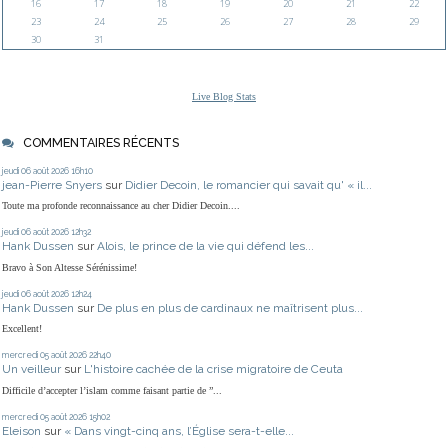
16
17
18
19
20
21
22
23
24
25
26
27
28
29
30
31
Live Blog Stats
COMMENTAIRES RÉCENTS
jeudi 06
août 2026
16h10
jean-Pierre Snyers
sur
Didier Decoin, le romancier qui savait qu' « il...
Toute ma profonde reconnaissance au cher Didier Decoin....
jeudi 06
août 2026
12h32
Hank Dussen
sur
Alois, le prince de la vie qui défend les...
Bravo à Son Altesse Sérénissime!
jeudi 06
août 2026
12h24
Hank Dussen
sur
De plus en plus de cardinaux ne maîtrisent plus...
Excellent!
mercredi 05
août 2026
22h40
Un veilleur
sur
L'histoire cachée de la crise migratoire de Ceuta
Difficile d’accepter l’islam comme faisant partie de ”...
mercredi 05
août 2026
15h02
Eleison
sur
« Dans vingt-cinq ans, l’Église sera-t-elle...