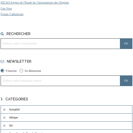
EEChO Enjeux de l'Etude du Christianisme des Origines
Una Voce
Forum Catholicum
RECHERCHER
NEWSLETTER
S'inscrire
Se désinscrire
CATÉGORIES
Actualité
Afrique
Art