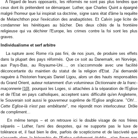
A l'égard de leurs opposants, les réformés ne sont pas plus tendres que
ceux dont ils prétendent se démarquer. Luther, que Charles Quint a épargné
malgré l'horreur que lui inspirait sa doctrine, signe sans état d'âme la requête
de Melanchthon pour l'exécution des anabaptistes. Et Calvin juge licite de
condamner les hérétiques au bûcher. Des deux côtés de la frontière
religieuse qui va déchirer l'Europe, les crimes contre la foi sont les plus
graves.
Individualisme et serf arbitre
La rupture avec Rome n'a pas fini, de nos jours, de produire ses effets
dans la plupart des pays réformés. Que ce soit au Danemark, en Norvège,
aux Pays-Bas, au Royaume-Uni…, on s'accommode avec une facilité
déconcertante du maintien du statut de la religion d'Etat. J'ai demandé
naguère à l'historien français Daniel Ligou, alors un des hauts responsables
du Grand Orient, auteur notamment d'un volumineux
Dictionnaire de la franc-
maçonnerie
[10]
, pourquoi les Loges, si attachées à la séparation de l'Eglise
et de l'Etat en pays catholiques, acceptent sans difficulté qu'en Angleterre,
le Souverain soit aussi le gouverneur suprême de l'Eglise anglicane. "
Oh!...
Cette Eglise-là n'est pas embêtante
", me répondit mon interlocuteur. Drôle
de compliment...
En même temps – et on retrouve ici le double visage de nos frères
séparés – Luther, l'ami des despotes, qui ne supporte pas le luxe de
tolérance et, il faut bien le dire, parfois de scepticisme et de lasciveté que
s'accorde alors la hiérarchie de l'Eglise solidement établie, n'en figure pas