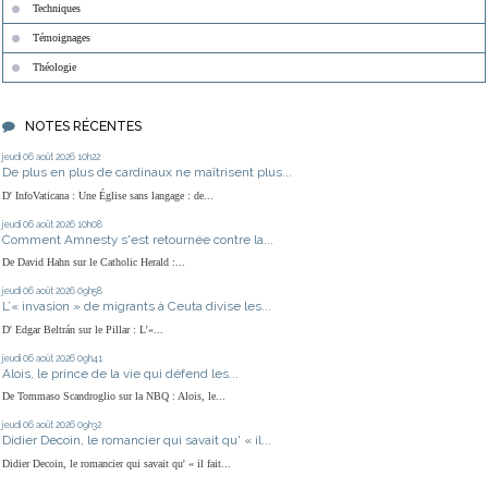
Techniques
Témoignages
Théologie
NOTES RÉCENTES
jeudi 06
août 2026
10h22
De plus en plus de cardinaux ne maîtrisent plus...
D' InfoVaticana : Une Église sans langage : de...
jeudi 06
août 2026
10h08
Comment Amnesty s'est retournée contre la...
De David Hahn sur le Catholic Herald :...
jeudi 06
août 2026
09h58
L’« invasion » de migrants à Ceuta divise les...
D' Edgar Beltrán sur le Pillar : L’«...
jeudi 06
août 2026
09h41
Alois, le prince de la vie qui défend les...
De Tommaso Scandroglio sur la NBQ : Alois, le...
jeudi 06
août 2026
09h32
Didier Decoin, le romancier qui savait qu' « il...
Didier Decoin, le romancier qui savait qu' « il fait...