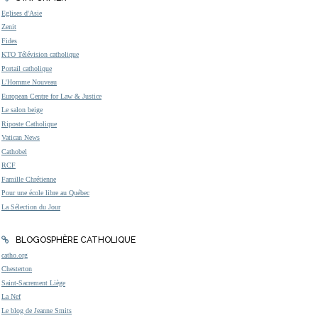
Eglises d'Asie
Zenit
Fides
KTO Télévision catholique
Portail catholique
L'Homme Nouveau
European Centre for Law & Justice
Le salon beige
Riposte Catholique
Vatican News
Cathobel
RCF
Famille Chrétienne
Pour une école libre au Québec
La Sélection du Jour
BLOGOSPHÈRE CATHOLIQUE
catho.org
Chesterton
Saint-Sacrement Liège
La Nef
Le blog de Jeanne Smits