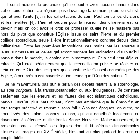
Il serait ridicule de prétendre qu'il ne peut y avoir aucune lumière dans
cette constellation. Je n'ignore pas davantage la dernière prière du Christ,
qui fut pour l'unité
[3]
, ni les exhortations de saint Paul contre les divisions
et les rivalités
[4]
. Prier et œuvrer pour la réunion des chrétiens est un
devoir, mais on doit avoir le droit de professer qu'elle ne se réalisera pas
hors du pivot que constitue l'Eglise issue de saint Pierre et du premier
collège apostolique, seule à être institutionnellement continue depuis deux
millénaires. Entre les premières impositions des mains par les apôtres à
leurs successeurs et celles qui accompagnent les ordinations d'aujourd'hui
partout dans le monde, la chaîne est ininterrompue. Cela seul tient déjà du
miracle. Qui croit sérieusement que la réconciliation puisse se réaliser au
sein de cette Onu des religions que constitue le Conseil œcuménique des
Eglise, à peu près aussi bavarde et inefficace que l'Onu des nations ?
Je ne m'aventurerai pas sur le terrain des débats relatifs à la sotériologie,
au
sola scriptura
, à la transsubstantiation ou aux indulgences. Je constate
seulement que les erreurs et les fautes des ecclésiastiques catholiques,
parfois jusqu'au plus haut niveau, n'ont pas empêché que le Credo fut en
tout temps préservé et transmis sans faillir. A toutes époques, en outre, se
sont levés des saints, connus ou non, qui ont contribué localement ou
davantage à défendre et illustrer la Bonne Nouvelle. Malheureusement, le
protestantisme a récusé ces figures dont il fit détruire d'innombrables
e
statues et images au XVI
siècle, blessant au plus profond le cœur du
peuple fidèle.