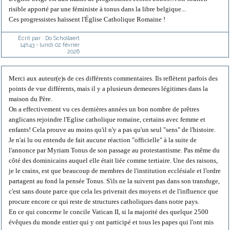
risible apporté par une féministe à tonus dans la libre belgique...
Ces progressistes haïssent l'Église Catholique Romaine !
Écrit par :
Do Schollaert
14h43
-
lundi 02
février
2026
Merci aux auteur(e)s de ces différents commentaires. Ils reflètent parfois des
points de vue différents, mais il y a plusieurs demeures légitimes dans la
maison du Père.
On a effectivement vu ces dernières années un bon nombre de prêtres
anglicans rejoindre l'Eglise catholique romaine, certains avec femme et
enfants! Cela prouve au moins qu'il n'y a pas qu'un seul "sens" de l'histoire.
Je n'ai lu ou entendu de fait aucune réaction "officielle" à la suite de
l'annonce par Myriam Tonus de son passage au protestantisme. Pas même du
côté des dominicains auquel elle était liée comme tertiaire. Une des raisons,
je le crains, est que beaucoup de membres de l'institution ecclésiale et l'ordre
partagent au fond la pensée Tonus. S'ils ne la suivent pas dans son transfuge,
c'est sans doute parce que cela les priverait des moyens et de l'influence que
procure encore ce qui reste de structures catholiques dans notre pays.
En ce qui concerne le concile Vatican II, si la majorité des quelque 2500
évêques du monde entier qui y ont participé et tous les papes qui l'ont mis