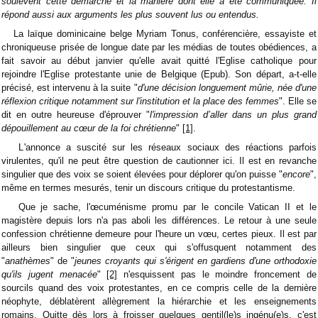
soulèvent cette démarche et la manière dont elle a été communiquée. Il
répond aussi aux arguments les plus souvent lus ou entendus.
La laïque dominicaine belge Myriam Tonus, conférencière, essayiste et
chroniqueuse prisée de longue date par les médias de toutes obédiences, a
fait savoir au début janvier qu'elle avait quitté l'Eglise catholique pour
rejoindre l'Eglise protestante unie de Belgique (Epub). Son départ, a-t-elle
précisé, est intervenu à la suite "
d'une décision longuement mûrie, née d'une
réflexion critique notamment sur l'institution et la place des femmes
". Elle se
dit en outre heureuse d'éprouver "
l'impression d’aller dans un plus grand
dépouillement au cœur de la foi chrétienne
"
[1]
.
L'annonce a suscité sur les réseaux sociaux des réactions parfois
virulentes, qu'il ne peut être question de cautionner ici. Il est en revanche
singulier que des voix se soient élevées pour déplorer qu'on puisse "
encore
",
même en termes mesurés, tenir un discours critique du protestantisme.
Que je sache, l'œcuménisme promu par le concile Vatican II et le
magistère depuis lors n'a pas aboli les différences. Le retour à une seule
confession chrétienne demeure pour l'heure un vœu, certes pieux. Il est par
ailleurs bien singulier que ceux qui s'offusquent notamment des
"
anathèmes
" de "
jeunes croyants qui s'érigent en gardiens d'une orthodoxie
qu'ils jugent menacée
"
[2]
n'esquissent pas le moindre froncement de
sourcils quand des voix protestantes, en ce compris celle de la dernière
néophyte, déblatèrent allègrement la hiérarchie et les enseignements
romains. Quitte dès lors à froisser quelques gentil(le)s ingénu(e)s, c'est