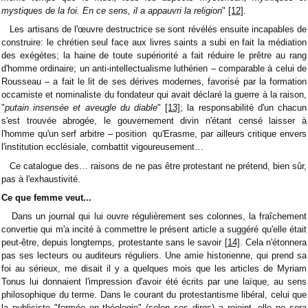
mystiques de la foi. En ce sens, il a appauvri la religion
"
[12]
.
Les artisans de l'œuvre destructrice se sont révélés ensuite incapables de
construire: le chrétien seul face aux livres saints a subi en fait la médiation
des exégètes; la haine de toute supériorité a fait réduire le prêtre au rang
d'homme ordinaire; un anti-intellectualisme luthérien – comparable à celui de
Rousseau – a fait le lit de ses dérives modernes, favorisé par la formation
occamiste et nominaliste du fondateur qui avait déclaré la guerre à la raison,
"
putain insensée et aveugle du diable
"
[13]
; la responsabilité d'un chacun
s'est trouvée abrogée, le gouvernement divin n'étant censé laisser à
l'homme qu'un serf arbitre – position qu'Erasme, par ailleurs critique envers
l'institution ecclésiale, combattit vigoureusement…
Ce catalogue des… raisons de ne pas être protestant ne prétend, bien sûr,
pas à l'exhaustivité.
Ce que femme veut...
Dans un journal qui lui ouvre régulièrement ses colonnes, la fraîchement
convertie qui m'a incité à commettre le présent article a suggéré qu'elle était
peut-être, depuis longtemps, protestante sans le savoir
[14]
. Cela n'étonnera
pas ses lecteurs ou auditeurs réguliers. Une amie historienne, qui prend sa
foi au sérieux, me disait il y a quelques mois que les articles de Myriam
Tonus lui donnaient l'impression d'avoir été écrits par une laïque, au sens
philosophique du terme. Dans le courant du protestantisme libéral, celui que
la publiciste "formée en théologie" (selon ses dires) a rejoint, elle ne sera