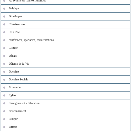
Au rythme de l'année liturgique
Belgique
Bioéthique
Christianisme
Clin d'oeil
conférences, spectacles, manifestations
Culture
Débats
Défense de la Vie
Doctrine
Doctrine Sociale
Economie
Eglise
Enseignement - Education
environnement
Ethique
Europe