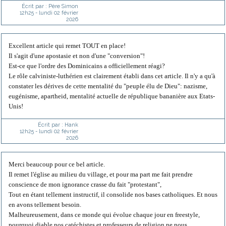
Écrit par :
Père Simon
12h25
-
lundi 02
février
2026
Excellent article qui remet TOUT en place!
Il s'agit d'une apostasie et non d'une "conversion"!
Est-ce que l'ordre des Dominicains a officiellement réagi?
Le rôle calviniste-luthérien est clairement établi dans cet article. Il n'y a qu'à
constater les dérives de cette mentalité du "peuple élu de Dieu": nazisme,
eugénisme, apartheid, mentalité actuelle de république bananière aux Etats-
Unis!
Écrit par :
Hank
12h25
-
lundi 02
février
2026
Merci beaucoup pour ce bel article.
Il remet l'église au milieu du village, et pour ma part me fait prendre
conscience de mon ignorance crasse du fait "protestant",
Tout en étant tellement instructif, il consolide nos bases catholiques. Et nous
en avons tellement besoin.
Malheureusement, dans ce monde qui évolue chaque jour en freestyle,
pourquoi diable nos catéchistes et professeurs de religion ne nous