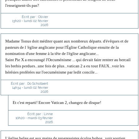
l'enseignent-ils pas?
Écrit par :
Olivier
13h20
-
lundi 02
février
2026
Madame Tonus doit méditer quant aux nombreux départs. d'évêques et de
pasteurs de l 'église anglicane pour l'Église Catholique ensuite de la
nomination d'une femme à la tête de l'église anglicane...
Saint Pie X a encouragé l'Oecuménisme ... qui devait faire rentrer au bercail
les brebis perdues...une fois de plus...vatican 2 a eu tout FAUX...voir les
hérésies proférées sur l'oecuménisme par ledit concile...
Écrit par :
Do Schollaert
14h34
-
lundi 02
février
2026
Et c'est reparti! Encore Vatican 2, changez de disque!
Écrit par :
Linne
10h20
-
mardi 03
février
2026
L'église belge est aux mains de progressistes écolos bobos...voir soutien