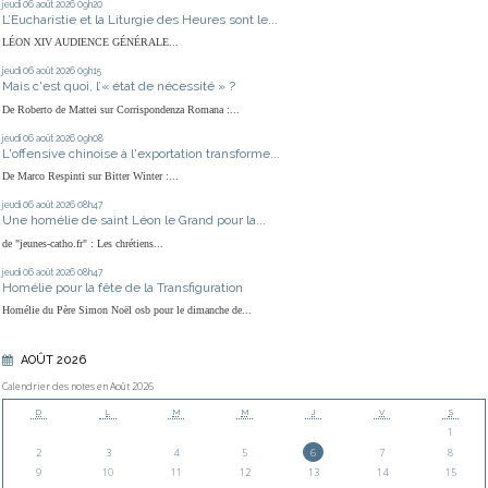
jeudi 06
août 2026
09h20
L’Eucharistie et la Liturgie des Heures sont le...
LÉON XIV AUDIENCE GÉNÉRALE...
jeudi 06
août 2026
09h15
Mais c'est quoi, l’« état de nécessité » ?
De Roberto de Mattei sur Corrispondenza Romana :...
jeudi 06
août 2026
09h08
L'offensive chinoise à l'exportation transforme...
De Marco Respinti sur Bitter Winter :...
jeudi 06
août 2026
08h47
Une homélie de saint Léon le Grand pour la...
de "jeunes-catho.fr" : Les chrétiens...
jeudi 06
août 2026
08h47
Homélie pour la fête de la Transfiguration
Homélie du Père Simon Noël osb pour le dimanche de...
AOÛT 2026
Calendrier des notes en Août 2026
D
L
M
M
J
V
S
1
2
3
4
5
6
7
8
9
10
11
12
13
14
15