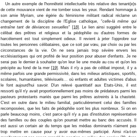
Un autre exemple de l'honnêteté intellectuelle très relative des tenant(e)s
de cette mouvance vient de me tomber sous les yeux. Rendant hommage à
son amie Myriam, une égérie du féminisme militant radical réclame un
changement de la discipline de l'Eglise catholique, "
celle-là même qui
entraîne tant de déviances sexuelles
"
[18]
. Le lien ainsi suggéré entre le
célibat des prêtres et religieux et la pédophilie ou d'autres formes de
harcèlement est tout simplement odieux. Il revient à jeter l'opprobre sur
toutes les personnes célibataires, que ce soit par vœu, par choix ou par les
circonstances de la vie. On ne sera jamais trop sévère envers les
ecclésiastiques qui ont profité de leur position pour abuser d'enfants. Je ne
serai pas le dernier à souhaiter qu'on leur lie une meule au cou et qu'on les
précipite au fond de la mer
[19]
. Mais il n'y a pas de célibat imposé, il y a
même parfois une grande permissivité, dans les milieux artistiques, sportifs,
scolaires, humanitaires, télévisuels… où enfants et adultes victimes d'abus
le font aujourd'hui savoir. D'un relevé quantitatif aux Etats-Unis, il est
ressorti qu'il n'y avait proportionnellement pas moins de prédateurs parmi les
pasteurs protestants mariés que parmi les prêtres astreints à la chasteté.
C'est en outre dans le milieu familial, particulièrement celui des familles
recomposées, que les faits de pédophilie sont les plus nombreux. Si on en
parle beaucoup moins, c'est parce qu'il n'y a pas d'institution représentative
des familles ou des couples qu'on pourrait mettre au banc des accusés. Il
est aussi un certain air du temps que les médias dominants n'aiment pas
trop mettre en cause pour y avoir eux-mêmes participé. Ainsi n'a-t-on