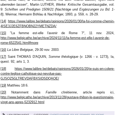
uberreden lassen
", Martin LUTHER,
Werke: Kritische Gesamtausgabe
, vol.
9:
Schriften und Predigten 1509/21 (Nachträge und Ergänzungen zu Bd. 1-
8)
, Weimar, Hermann Böhlau & Nachfolger, 1893, p. 559, n. 28-29.
[14]
https://www.lalibre.be/debats/opinions/2026/01/30/la-foi-comme-chemin-
4ISE3J2E6ZFBNOBN22YMETNZDA/
[15]
"La femme est-elle l'avenir de Rome ?", 11 nov. 2024,
http://www.belgicatho.be/archive/2024/11/11/la-femme-est-elle-l-avenir-de-
rome-6522541.html#more
[16]
La Libre Belgique
, 29-30 nov. 2003.
[17]
Saint THOMAS D'AQUIN,
Somme théologique
(v. 1266 - v. 1273), Ia,
quest. 92, arts 1, 3.
[18]
https://www.lalibre.be/debats/opinions/2026/01/20/je-suis-en-colere-
contre-leglise-catholique-qui-nevolue-pas-
GJSQZ5GLTREVDAFBXSIDSDQAOE/
[19]
Matthieu 18:6.
[20]
Notamment dans
Famille chrétienne
, article repris ici,
http://www.belgicatho.be/archive/2013/11/28/gustave-thibon-le-questionnaire-
vingt-ans-apres-5232912.html
LIEN PERMANENT
CATÉGORIES :
CHRISTIANISME
,
EGLISE
,
FEMMES
,
RELIGIONS