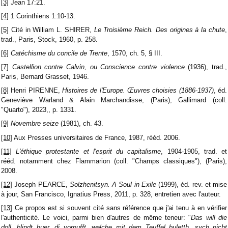
[3]
Jean 17:21.
[4]
1 Corinthiens 1:10-13.
[5]
Cité in William L. SHIRER,
Le Troisième Reich. Des origines à la chute
,
trad., Paris, Stock, 1960, p. 258.
[6]
Catéchisme du concile de Trente
, 1570, ch. 5, § III.
[7]
Castellion contre Calvin, ou Conscience contre violence
(1936), trad.,
Paris, Bernard Grasset, 1946.
[8]
Henri PIRENNE,
Histoires de l'Europe.
Œuvres choisies (1886-1937)
, éd.
Geneviève Warland & Alain Marchandisse, (Paris), Gallimard (coll.
"Quarto"), 2023,, p. 1331.
[9]
Novembre seize
(1981), ch. 43.
[10]
Aux Presses universitaires de France, 1987, rééd. 2006.
[11]
L'éthique protestante et l'esprit du capitalisme
, 1904-1905, trad. et
rééd. notamment chez Flammarion (coll. "Champs classiques"), (Paris),
2008.
[12]
Joseph PEARCE,
Solzhenitsyn. A Soul in Exile
(1999), éd. rev. et mise
à jour, San Francisco, Ignatius Press, 2011, p. 328, entretien avec l'auteur.
[13]
Ce propos est si souvent cité sans référence que j'ai tenu à en vérifier
l'authenticité. Le voici, parmi bien d'autres de même teneur: "
Das will die
doll, blindt huer, di vornufft, welche mit dem Teuffel buletth, sych nicht