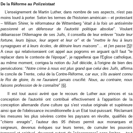
De la Réforme au
Polizeistaat
L'enseignement de Martin Luther, dans nombre de ses aspects, n'est pas
moins lourd à porter. Selon les termes de l'historien américain – et protestant
– William Shirer, le réformateur de Wittemberg "
était à la fois un antisémite
passionné et un défenseur de l'autorité politique absolue
". Voulant
débarrasser l'Allemagne de ses Juifs, il conseilla de leur enlever "
toute leur
fortune, leurs bijoux, leur argent et leur or
" et de "
mettre le feu à leurs
synagogues et à leurs écoles, de détruire leurs maisons
"… et j'en passe
[5]
!
A ceux qui relativiseraient cet appel aux pogroms en arguant qu'il faut "le
replacer dans le contexte de l'époque", je rappellerai que l'Eglise catholique,
au même moment, corrigea la notion du Juif déicide, à l'origine de bien des
persécutions: "
Notre crime à nous est plus grand que celui des Juifs,
affirma
le concile de Trente, celui de la Contre-Réforme,
car eux, s'ils avaient connu
le Roi de gloire, ils ne l'auraient jamais crucifié. Nous, au contraire, nous
faisons profession de le connaître
"
[6]
.
Il est tout aussi avéré que le recours de Luther aux princes et sa
conception de l'autorité ont contribué effectivement à l'apparition de la
conception allemande d'une culture qui s'est voulue originale et supérieure
ainsi que de l'obéissance inconditionnelle à un Etat tout-puissant. Réclamant
les mesures les plus sévères contre les paysans en révolte, qualifiés de
"
chiens enragés
", l'auteur des
95 thèses
permit aux monarques et
seigneurs, devenus évêques sur leurs terres, de cumuler les pouvoirs