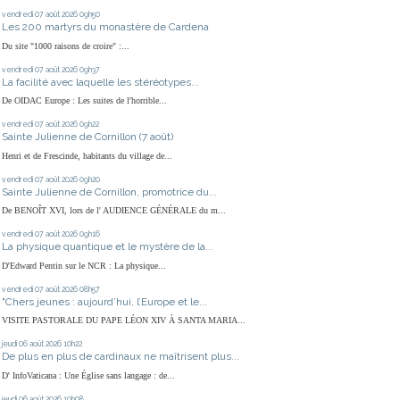
vendredi 07
août 2026
09h50
Les 200 martyrs du monastère de Cardena
Du site "1000 raisons de croire" :...
vendredi 07
août 2026
09h37
La facilité avec laquelle les stéréotypes...
De OIDAC Europe : Les suites de l'horrible...
vendredi 07
août 2026
09h22
Sainte Julienne de Cornillon (7 août)
Henri et de Frescinde, habitants du village de...
vendredi 07
août 2026
09h20
Sainte Julienne de Cornillon, promotrice du...
De BENOÎT XVI, lors de l' AUDIENCE GÉNÉRALE du m...
vendredi 07
août 2026
09h16
La physique quantique et le mystère de la...
D'Edward Pentin sur le NCR : La physique...
vendredi 07
août 2026
08h57
"Chers jeunes : aujourd’hui, l’Europe et le...
VISITE PASTORALE DU PAPE LÉON XIV À SANTA MARIA...
jeudi 06
août 2026
10h22
De plus en plus de cardinaux ne maîtrisent plus...
D' InfoVaticana : Une Église sans langage : de...
jeudi 06
août 2026
10h08