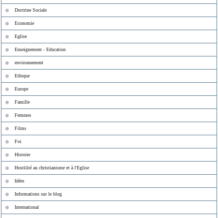
Doctrine Sociale
Economie
Eglise
Enseignement - Education
environnement
Ethique
Europe
Famille
Femmes
Films
Foi
Histoire
Hostilité au christianisme et à l'Eglise
Idées
Informations sur le blog
International