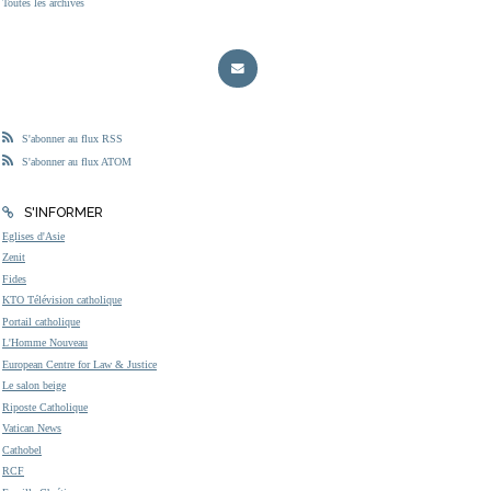
Toutes les archives
S'abonner au flux RSS
S'abonner au flux ATOM
S'INFORMER
Eglises d'Asie
Zenit
Fides
KTO Télévision catholique
Portail catholique
L'Homme Nouveau
European Centre for Law & Justice
Le salon beige
Riposte Catholique
Vatican News
Cathobel
RCF