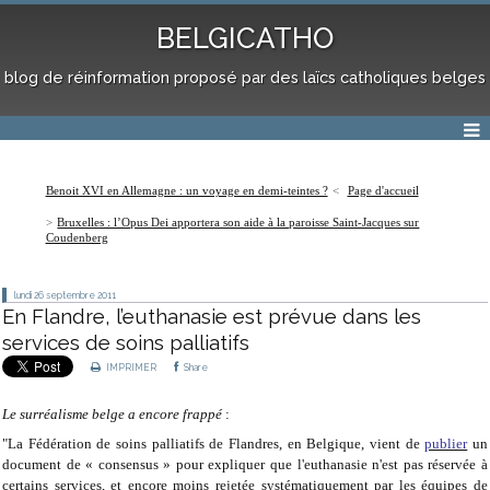
BELGICATHO
blog de réinformation proposé par des laïcs catholiques belges
Benoit XVI en Allemagne : un voyage en demi-teintes ?
Page d'accueil
Bruxelles : l’Opus Dei apportera son aide à la paroisse Saint-Jacques sur
Coudenberg
lundi 26
septembre 2011
En Flandre, l’euthanasie est prévue dans les
services de soins palliatifs
IMPRIMER
Share
Le surréalisme belge a encore frappé
:
"La Fédération de soins palliatifs de Flandres, en Belgique, vient de
publier
un
document de « consensus » pour expliquer que l'euthanasie n'est pas réservée à
certains services, et encore moins rejetée systématiquement par les équipes de