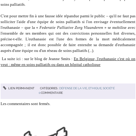
soins palliatifs.
C'est pour mettre fin à une fausse idée répandue parmi le public – qu'il ne faut pas
solliciter l'aide d'une équipe de soins palliatifs si l'on envisage éventuellement
l'euthanasie – que la «
Federatie Palliative Zorg Vlaanderen
» se mobilise avec
l'ensemble de ses membres qui ont des convictions personnelles fort diverses,
précise-t-elle. L'euthanasie est l'une des formes de la mort médicalement
accompagnée ; il est donc possible de faire entendre sa demande d'euthanasie
auprès d'une équipe ou d'un réseau de soins palliatifs (...).
La suite ici : sur le blog de Jeanne Smits :
En Belgique, l'euthanasie c'est où on
veut : même en soins palliatifs ou dans un hôpital catholique
LIEN PERMANENT
CATÉGORIES :
DÉFENSE DE LA VIE
,
ETHIQUE
,
SOCIÉTÉ
0
COMMENTAIRE
Les commentaires sont fermés.