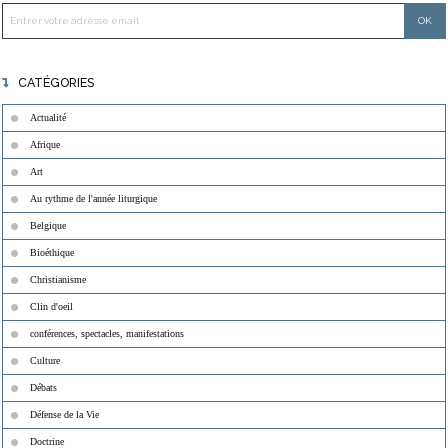
CATÉGORIES
Actualité
Afrique
Art
Au rythme de l'année liturgique
Belgique
Bioéthique
Christianisme
Clin d'oeil
conférences, spectacles, manifestations
Culture
Débats
Défense de la Vie
Doctrine