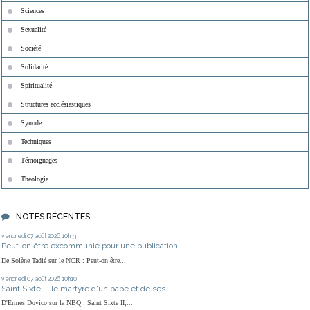
Sciences
Sexualité
Société
Solidarité
Spiritualité
Structures ecclésiastiques
Synode
Techniques
Témoignages
Théologie
NOTES RÉCENTES
vendredi 07
août 2026
10h33
Peut-on être excommunié pour une publication...
De Solène Tadié sur le NCR : Peut-on être...
vendredi 07
août 2026
10h10
Saint Sixte II, le martyre d'un pape et de ses...
D'Ermes Dovico sur la NBQ : Saint Sixte II,...