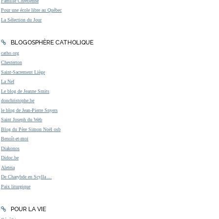
Famille Chrétienne
Pour une école libre au Québec
La Sélection du Jour
BLOGOSPHÈRE CATHOLIQUE
catho.org
Chesterton
Saint-Sacrement Liège
La Nef
Le blog de Jeanne Smits
donchristophe.be
le blog de Jean-Pierre Snyers
Saint Joseph du Web
Blog du Père Simon Noël osb
Benoît-et-moi
Diakonos
Didoc.be
Aleteia
De Charybde en Scylla ...
Paix liturgique
POUR LA VIE