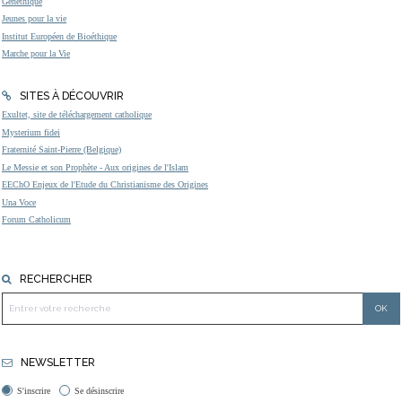
Généthique
Jeunes pour la vie
Institut Européen de Bioéthique
Marche pour la Vie
SITES À DÉCOUVRIR
Exultet, site de téléchargement catholique
Mysterium fidei
Fraternité Saint-Pierre (Belgique)
Le Messie et son Prophète - Aux origines de l'Islam
EEChO Enjeux de l'Etude du Christianisme des Origines
Una Voce
Forum Catholicum
RECHERCHER
NEWSLETTER
S'inscrire
Se désinscrire