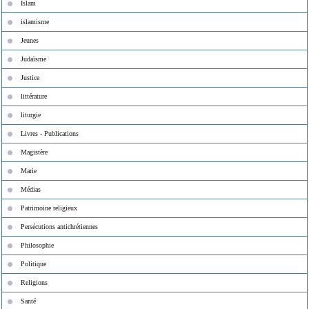
Islam
islamisme
Jeunes
Judaïsme
Justice
littérature
liturgie
Livres - Publications
Magistère
Marie
Médias
Patrimoine religieux
Persécutions antichrétiennes
Philosophie
Politique
Religions
Santé