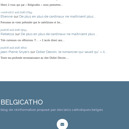
Merci à vous qui par « Belgicatho » nous permettez...
vendredi 07
août 2026
07h54
Etienne
sur
De plus en plus de cardinaux ne maîtrisent plus...
Personne ne vient prétendre que le catéchisme et les...
jeudi 06
août 2026
23h43
Rébécca
sur
De plus en plus de cardinaux ne maîtrisent plus...
Très curieuses ces réflexions ?!… « L'accès direct aux...
jeudi 06
août 2026
16h10
jean-Pierre Snyers
sur
Didier Decoin, le romancier qui savait qu' « il...
Toute ma profonde reconnaissance au cher Didier Decoin....
BELGICATHO
blog de réinformation proposé par des laïcs catholiques belges