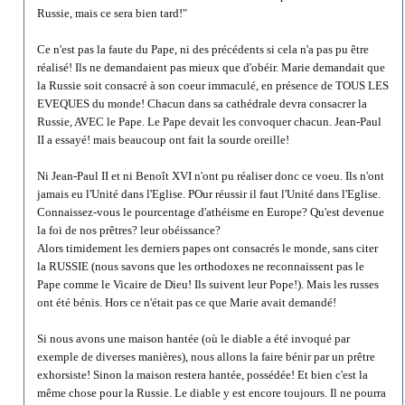
Russie, mais ce sera bien tard!"
Ce n'est pas la faute du Pape, ni des précédents si cela n'a pas pu être
réalisé! Ils ne demandaient pas mieux que d'obéir. Marie demandait que
la Russie soit consacré à son coeur immaculé, en présence de TOUS LES
EVEQUES du monde! Chacun dans sa cathédrale devra consacrer la
Russie, AVEC le Pape. Le Pape devait les convoquer chacun. Jean-Paul
II a essayé! mais beaucoup ont fait la sourde oreille!
Ni Jean-Paul II et ni Benoît XVI n'ont pu réaliser donc ce voeu. Ils n'ont
jamais eu l'Unité dans l'Eglise. POur réussir il faut l'Unité dans l'Eglise.
Connaissez-vous le pourcentage d'athéisme en Europe? Qu'est devenue
la foi de nos prêtres? leur obéissance?
Alors timidement les derniers papes ont consacrés le monde, sans citer
la RUSSIE (nous savons que les orthodoxes ne reconnaissent pas le
Pape comme le Vicaire de Dieu! Ils suivent leur Pope!). Mais les russes
ont été bénis. Hors ce n'était pas ce que Marie avait demandé!
Si nous avons une maison hantée (où le diable a été invoqué par
exemple de diverses manières), nous allons la faire bénir par un prêtre
exhorsiste! Sinon la maison restera hantée, possédée! Et bien c'est la
même chose pour la Russie. Le diable y est encore toujours. Il ne pourra