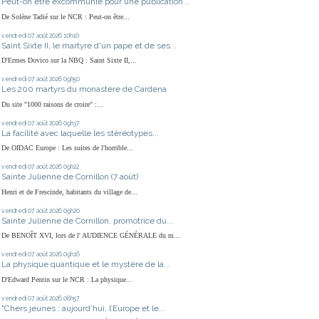
Peut-on être excommunié pour une publication...
De Solène Tadié sur le NCR : Peut-on être...
vendredi 07
août 2026
10h10
Saint Sixte II, le martyre d'un pape et de ses...
D'Ermes Dovico sur la NBQ : Saint Sixte II,...
vendredi 07
août 2026
09h50
Les 200 martyrs du monastère de Cardena
Du site "1000 raisons de croire" :...
vendredi 07
août 2026
09h37
La facilité avec laquelle les stéréotypes...
De OIDAC Europe : Les suites de l'horrible...
vendredi 07
août 2026
09h22
Sainte Julienne de Cornillon (7 août)
Henri et de Frescinde, habitants du village de...
vendredi 07
août 2026
09h20
Sainte Julienne de Cornillon, promotrice du...
De BENOÎT XVI, lors de l' AUDIENCE GÉNÉRALE du m...
vendredi 07
août 2026
09h16
La physique quantique et le mystère de la...
D'Edward Pentin sur le NCR : La physique...
vendredi 07
août 2026
08h57
"Chers jeunes : aujourd’hui, l’Europe et le...