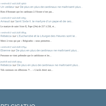
vendredi 07
août 2026
15h00
Un veilleur
sur
De plus en plus de cardinaux ne maîtrisent plus...
Rien d’étonnant que les cardinaux à l’écoute n’ont pas...
vendredi 07
août 2026
10h53
Arnaud
sur
Saint Sixte II, le martyre d'un pape et de ses...
Le martyre de saint Sixte II, Pape (24e) de 257 à 258, et...
vendredi 07
août 2026
08h35
Rébécca
sur
L’Eucharistie et la Liturgie des Heures sont le...
Merci à vous qui par « Belgicatho » nous permettez...
vendredi 07
août 2026
07h54
Etienne
sur
De plus en plus de cardinaux ne maîtrisent plus...
Personne ne vient prétendre que le catéchisme et les...
jeudi 06
août 2026
23h43
Rébécca
sur
De plus en plus de cardinaux ne maîtrisent plus...
Très curieuses ces réflexions ?!… « L'accès direct aux...