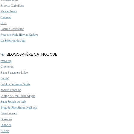
Riposte Catholique
Vatican News
Cathobel
RCF
Famille Chrétienne
Pour une école libre au Québec
La Sélection du Jour
BLOGOSPHÈRE CATHOLIQUE
catho.org
Chesterton
Saint-Sacrement Liège
La Nef
Le blog de Jeanne Smits
donchristophe.be
le blog de Jean-Pierre Snyers
Saint Joseph du Web
Blog du Père Simon Noël osb
Benoît-et-moi
Diakonos
Didoc.be
Aleteia