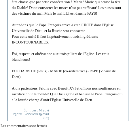
être chassé que par cette consécration à Marie! Marie qui écrase la tête
du Diable! Donc consacrer les russes n'est pas suffisant! Les russes sont
des victimes du mal. Mais le mal LUI est dans le PAYS!
Attendons que le Pape François arrive à crér l'UNITE dans l'Eglise
Universelle de Dieu, et la Russie sera consacrée.
Pour cette unité il faut impérativement trois ingrédients
INCONTOURNABLES:
Foi, respect, et obéissance aux trois piliers de l'Eglise. Les trois
blancheurs!
EUCHARISTIE (Jésus) - MARIE (co-rédemtrice) - PAPE (Vicaire de
Dieu)
Alors patientons. Prions avec Benoît XVI et offrons nos souffrances en
sacrifice pour le monde! Que Dieu garde et bénisse le Pape François qui
a la lourde charge d'unir l'Eglise Univeselle de Dieu.
Écrit par :
Mizuki
23h26
-
vendredi 19
avril
2013
Les commentaires sont fermés.