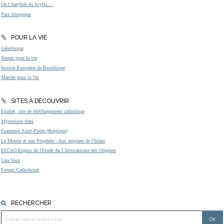
De Charybde en Scylla ...
Paix liturgique
POUR LA VIE
Généthique
Jeunes pour la vie
Institut Européen de Bioéthique
Marche pour la Vie
SITES À DÉCOUVRIR
Exultet, site de téléchargement catholique
Mysterium fidei
Fraternité Saint-Pierre (Belgique)
Le Messie et son Prophète - Aux origines de l'Islam
EEChO Enjeux de l'Etude du Christianisme des Origines
Una Voce
Forum Catholicum
RECHERCHER