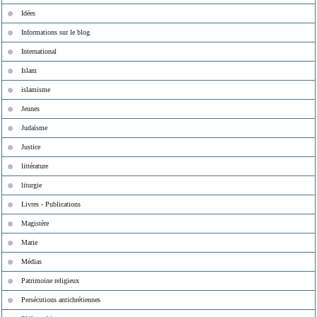
Idées
Informations sur le blog
International
Islam
islamisme
Jeunes
Judaïsme
Justice
littérature
liturgie
Livres - Publications
Magistère
Marie
Médias
Patrimoine religieux
Persécutions antichrétiennes