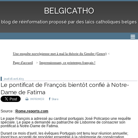
BELGICATHO
blog de réinformation proposé par des laïcs catholiques belges
Une enquête norvégienne met à mal la théorie du Gender (Genre)
Page d'accueil
Impressionnant, ce printemps français !
jeudi 18
avril 2013
Le pontificat de François bientôt confié à Notre-
Dame de Fatima
IMPRIMER
Share
Source : 
Rome.reports.com
Le pa
pe
François
a adressé
 au c
ardinal
portugais
José
Policarpo
 une requête 
spéciale
. 
Le
pape
a demandé au patriarche de Lisbonne
 de 
consacrer
son
pontificat
à
 Notre-Dame 
de
Fatima
.
Durant ce
mois
d'avril
, les 
évêques
Portugais
ont tenu
leur
réunion
annuelle; 
ils
ont
tous
accepté
de
procèder
ensemble
 à 
la
cérémonie
 de 
consécration
.