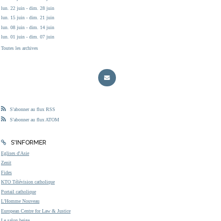
lun. 22 juin - dim. 28 juin
lun. 15 juin - dim. 21 juin
lun. 08 juin - dim. 14 juin
lun. 01 juin - dim. 07 juin
Toutes les archives
S'abonner au flux RSS
S'abonner au flux ATOM
S'INFORMER
Eglises d'Asie
Zenit
Fides
KTO Télévision catholique
Portail catholique
L'Homme Nouveau
European Centre for Law & Justice
Le salon beige