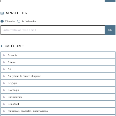
NEWSLETTER
S'inscrire
Se désinscrire
CATÉGORIES
Actualité
Afrique
Art
Au rythme de l'année liturgique
Belgique
Bioéthique
Christianisme
Clin d'oeil
conférences, spectacles, manifestations