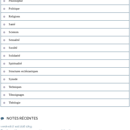
Philosophie
Politique
Religions
Santé
Sciences
Sexualité
Société
Solidarité
Spiritualité
Structures ecclésiastiques
Synode
Techniques
Témoignages
Théologie
NOTES RÉCENTES
vendredi 07
août 2026
10h33