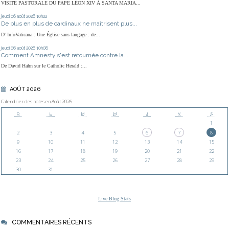
VISITE PASTORALE DU PAPE LÉON XIV À SANTA MARIA...
jeudi 06
août 2026
10h22
De plus en plus de cardinaux ne maîtrisent plus...
D' InfoVaticana : Une Église sans langage : de...
jeudi 06
août 2026
10h08
Comment Amnesty s'est retournée contre la...
De David Hahn sur le Catholic Herald :...
AOÛT 2026
Calendrier des notes en Août 2026
D
L
M
M
J
V
S
1
2
3
4
5
6
7
8
9
10
11
12
13
14
15
16
17
18
19
20
21
22
23
24
25
26
27
28
29
30
31
Live Blog Stats
COMMENTAIRES RÉCENTS