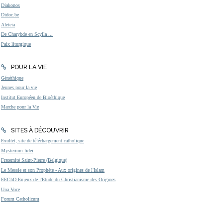
Diakonos
Didoc.be
Aleteia
De Charybde en Scylla ...
Paix liturgique
POUR LA VIE
Généthique
Jeunes pour la vie
Institut Européen de Bioéthique
Marche pour la Vie
SITES À DÉCOUVRIR
Exultet, site de téléchargement catholique
Mysterium fidei
Fraternité Saint-Pierre (Belgique)
Le Messie et son Prophète - Aux origines de l'Islam
EEChO Enjeux de l'Etude du Christianisme des Origines
Una Voce
Forum Catholicum