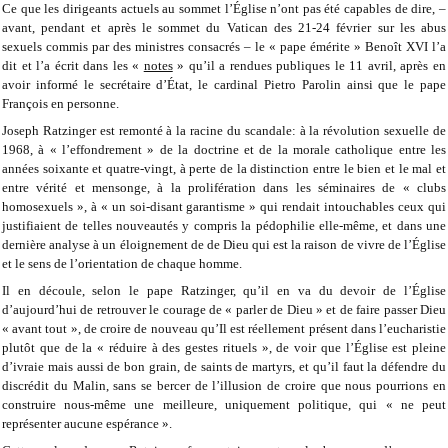
Ce que les dirigeants actuels au sommet l’Église n’ont pas été capables de dire, –
avant, pendant et après le sommet du Vatican des 21-24 février sur les abus
sexuels commis par des ministres consacrés – le « pape émérite » Benoît XVI l’a
dit et l’a écrit dans les «
notes
» qu’il a rendues publiques le 11 avril, après en
avoir informé le secrétaire d’État, le cardinal Pietro Parolin ainsi que le pape
François en personne.
Joseph Ratzinger est remonté à la racine du scandale: à la révolution sexuelle de
1968, à « l’effondrement » de la doctrine et de la morale catholique entre les
années soixante et quatre-vingt, à perte de la distinction entre le bien et le mal et
entre vérité et mensonge, à la prolifération dans les séminaires de « clubs
homosexuels », à « un soi-disant garantisme » qui rendait intouchables ceux qui
justifiaient de telles nouveautés y compris la pédophilie elle-même, et dans une
dernière analyse à un éloignement de de Dieu qui est la raison de vivre de l’Église
et le sens de l’orientation de chaque homme.
Il en découle, selon le pape Ratzinger, qu’il en va du devoir de l’Église
d’aujourd’hui de retrouver le courage de « parler de Dieu » et de faire passer Dieu
« avant tout », de croire de nouveau qu’Il est réellement présent dans l’eucharistie
plutôt que de la « réduire à des gestes rituels », de voir que l’Église est pleine
d’ivraie mais aussi de bon grain, de saints de martyrs, et qu’il faut la défendre du
discrédit du Malin, sans se bercer de l’illusion de croire que nous pourrions en
construire nous-même une meilleure, uniquement politique, qui « ne peut
représenter aucune espérance ».