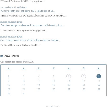
D'Edward Pentin sur le NCR : La physique...
vendredi 07
août 2026
08h57
"Chers jeunes : aujourd’hui, l’Europe et le...
VISITE PASTORALE DU PAPE LÉON XIV À SANTA MARIA...
jeudi 06
août 2026
10h22
De plus en plus de cardinaux ne maîtrisent plus...
D' InfoVaticana : Une Église sans langage : de...
jeudi 06
août 2026
10h08
Comment Amnesty s'est retournée contre la...
De David Hahn sur le Catholic Herald :...
AOÛT 2026
Calendrier des notes en Août 2026
D
L
M
M
J
V
S
1
2
3
4
5
6
7
8
9
10
11
12
13
14
15
16
17
18
19
20
21
22
23
24
25
26
27
28
29
30
31