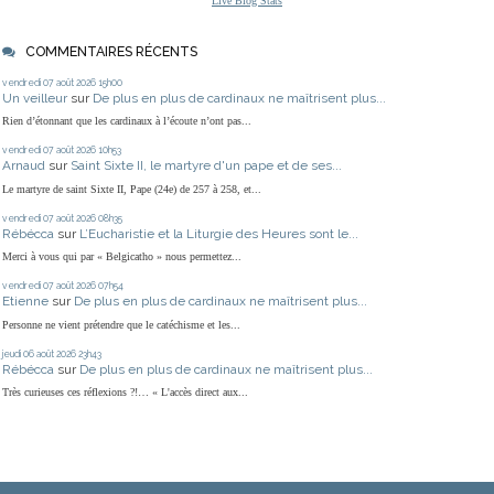
Live Blog Stats
COMMENTAIRES RÉCENTS
vendredi 07
août 2026
15h00
Un veilleur
sur
De plus en plus de cardinaux ne maîtrisent plus...
Rien d’étonnant que les cardinaux à l’écoute n’ont pas...
vendredi 07
août 2026
10h53
Arnaud
sur
Saint Sixte II, le martyre d'un pape et de ses...
Le martyre de saint Sixte II, Pape (24e) de 257 à 258, et...
vendredi 07
août 2026
08h35
Rébécca
sur
L’Eucharistie et la Liturgie des Heures sont le...
Merci à vous qui par « Belgicatho » nous permettez...
vendredi 07
août 2026
07h54
Etienne
sur
De plus en plus de cardinaux ne maîtrisent plus...
Personne ne vient prétendre que le catéchisme et les...
jeudi 06
août 2026
23h43
Rébécca
sur
De plus en plus de cardinaux ne maîtrisent plus...
Très curieuses ces réflexions ?!… « L'accès direct aux...