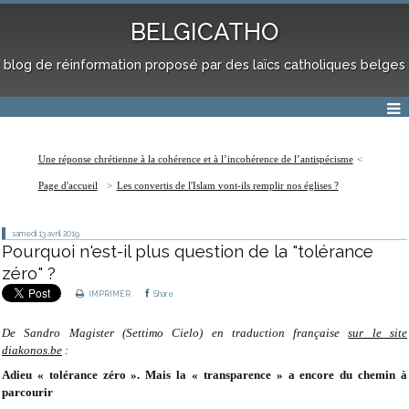
BELGICATHO
blog de réinformation proposé par des laïcs catholiques belges
Une réponse chrétienne à la cohérence et à l’incohérence de l’antispécisme
Page d'accueil
Les convertis de l'Islam vont-ils remplir nos églises ?
samedi 13
avril 2019
Pourquoi n'est-il plus question de la "tolérance
zéro" ?
IMPRIMER
Share
De Sandro Magister (Settimo Cielo) en traduction française
sur le site
diakonos.be
:
Adieu « tolérance zéro ». Mais la « transparence » a encore du chemin à
parcourir