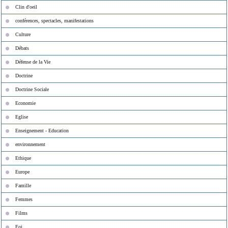
Clin d'oeil
conférences, spectacles, manifestations
Culture
Débats
Défense de la Vie
Doctrine
Doctrine Sociale
Economie
Eglise
Enseignement - Education
environnement
Ethique
Europe
Famille
Femmes
Films
Foi