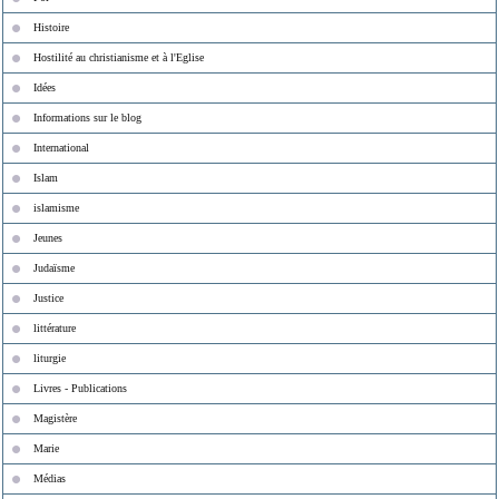
Histoire
Hostilité au christianisme et à l'Eglise
Idées
Informations sur le blog
International
Islam
islamisme
Jeunes
Judaïsme
Justice
littérature
liturgie
Livres - Publications
Magistère
Marie
Médias