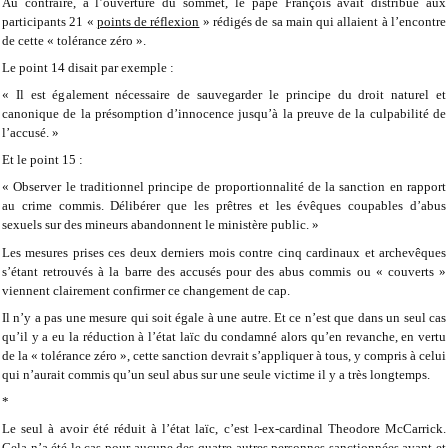
Au contraire, à l’ouverture du sommet, le pape François avait distribué aux
participants 21 «
points de réflexion
» rédigés de sa main qui allaient à l’encontre
de cette « tolérance zéro ».
Le point 14 disait par exemple :
« Il est également nécessaire de sauvegarder le principe du droit naturel et
canonique de la présomption d’innocence jusqu’à la preuve de la culpabilité de
l’accusé. »
Et le point 15 :
« Observer le traditionnel principe de proportionnalité de la sanction en rapport
au crime commis. Délibérer que les prêtres et les évêques coupables d’abus
sexuels sur des mineurs abandonnent le ministère public. »
Les mesures prises ces deux derniers mois contre cinq cardinaux et archevêques
s’étant retrouvés à la barre des accusés pour des abus commis ou « couverts »
viennent clairement confirmer ce changement de cap.
Il n’y a pas une mesure qui soit égale à une autre. Et ce n’est que dans un seul cas
qu’il y a eu la réduction à l’état laïc du condamné alors qu’en revanche, en vertu
de la « tolérance zéro », cette sanction devrait s’appliquer à tous, y compris à celui
qui n’aurait commis qu’un seul abus sur une seule victime il y a très longtemps.
*
Le seul à avoir été réduit à l’état laïc, c’est l-ex-cardinal Theodore McCarrick.
Cela n’a été le cas pour aucune des quatre autres personnes sanctionnées avant et