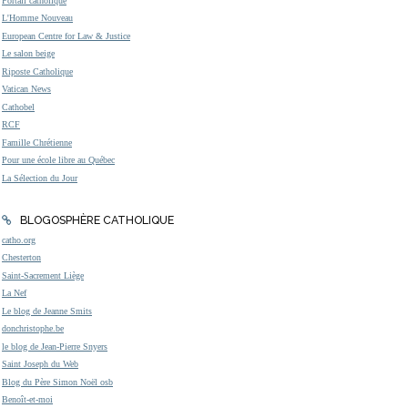
Portail catholique
L'Homme Nouveau
European Centre for Law & Justice
Le salon beige
Riposte Catholique
Vatican News
Cathobel
RCF
Famille Chrétienne
Pour une école libre au Québec
La Sélection du Jour
BLOGOSPHÈRE CATHOLIQUE
catho.org
Chesterton
Saint-Sacrement Liège
La Nef
Le blog de Jeanne Smits
donchristophe.be
le blog de Jean-Pierre Snyers
Saint Joseph du Web
Blog du Père Simon Noël osb
Benoît-et-moi