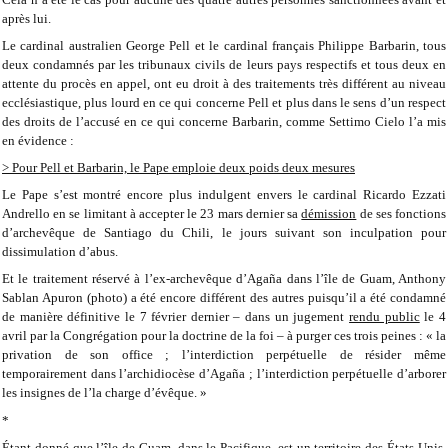
après lui.
Le cardinal australien George Pell et le cardinal français Philippe Barbarin, tous
deux condamnés par les tribunaux civils de leurs pays respectifs et tous deux en
attente du procès en appel, ont eu droit à des traitements très différent au niveau
ecclésiastique, plus lourd en ce qui concerne Pell et plus dans le sens d’un respect
des droits de l’accusé en ce qui concerne Barbarin, comme Settimo Cielo l’a mis
en évidence :
> Pour Pell et Barbarin, le Pape emploie deux poids deux mesures
Le Pape s’est montré encore plus indulgent envers le cardinal Ricardo Ezzati
Andrello en se limitant à accepter le 23 mars dernier sa
démission
de ses fonctions
d’archevêque de Santiago du Chili, le jours suivant son inculpation pour
dissimulation d’abus.
Et le traitement réservé à l’ex-archevêque d’Agaña dans l’île de Guam, Anthony
Sablan Apuron (photo) a été encore différent des autres puisqu’il a été condamné
de manière définitive le 7 février dernier – dans un jugement
rendu public
le 4
avril par la Congrégation pour la doctrine de la foi – à purger ces trois peines : « la
privation de son office ; l’interdiction perpétuelle de résider même
temporairement dans l’archidiocèse d’Agaña ; l’interdiction perpétuelle d’arborer
les insignes de l’la charge d’évêque. »
*
Étant donné que l’île de Guam, dans le Pacifique, est un territoire des États-Unis,