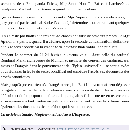
secrétaire de « Propaganda Fide », Mgr Savio Hon Tai Fai et à l’archevêque
coadjuteur Michael Jude Byrnes, aujourd’hui promu titulaire.
Que certaines accusations portées contre Mgr Aupron aient été incohérentes, le
jury présidé par le cardinal Burke l’avait déjà déterminé, tout en retenant quelques
délits, avec la condamnation qui s’en suivit.
Il n’en reste pas moins que très peu de choses ont filtré de ces deux procès. Et Mgr
Apuron n’a pas tort quand il a déclaré, après la seconde condamnation, définitive,
que « le secret pontifical m’empêche de défendre mon honneur en public ».
Pendant le sommet du 21-24 février, plusieurs voix – dont celle du cardinal
Reinhard Marx, archevêque de Munich et membre du conseil des cardinaux qui
assistent François dans le gouvernement de l’Église universelle – se sont élevées
pour réclamer la levée du secret pontifical qui empêche l’accès aux documents des
procès canoniques.
Mais jusqu’à présent, rien n’a changé sur ce plan. Et si l’on veut vraiment dépasser
la rigidité injustifiable de la « tolérance zéro » au nom du droit des accusés à se
défendre et de la proportionnalité de la peine, alors il faut mettre en œuvre cette
« transparence » tant vantée en publiant non seulement les verdicts finaux mais
également les documents de procédure qui les ont motivés.
Un article de
Sandro Magister
, vaticaniste à
L’Espresso
.
LIEN PERMANENT
CATÉGORIES :
ACTUALITÉ
,
DÉBATS
,
EGLISE
,
ETHIQUE