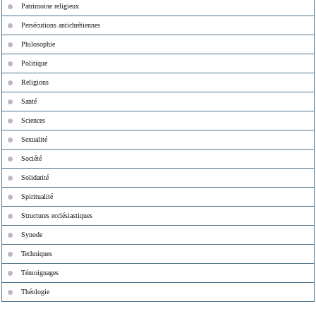
Patrimoine religieux
Persécutions antichrétiennes
Philosophie
Politique
Religions
Santé
Sciences
Sexualité
Société
Solidarité
Spiritualité
Structures ecclésiastiques
Synode
Techniques
Témoignages
Théologie