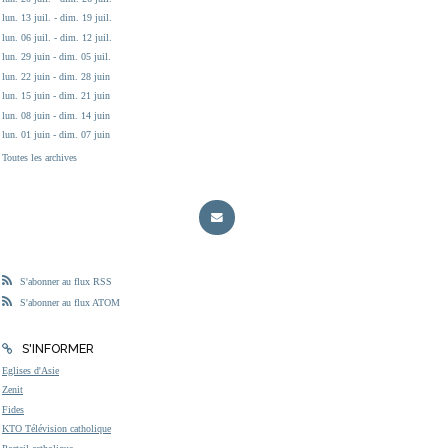
lun. 13 juil. - dim. 19 juil.
lun. 06 juil. - dim. 12 juil.
lun. 29 juin - dim. 05 juil.
lun. 22 juin - dim. 28 juin
lun. 15 juin - dim. 21 juin
lun. 08 juin - dim. 14 juin
lun. 01 juin - dim. 07 juin
Toutes les archives
S'abonner au flux RSS
S'abonner au flux ATOM
S'INFORMER
Eglises d'Asie
Zenit
Fides
KTO Télévision catholique