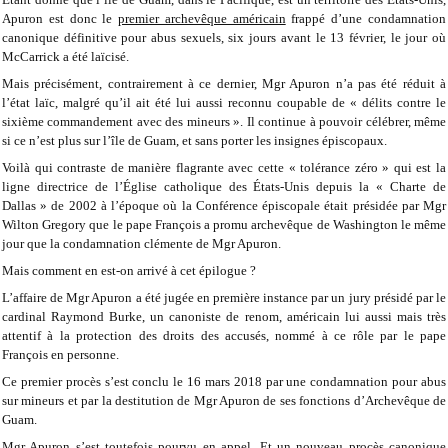
Apuron est donc le
premier archevêque américain
frappé d’une condamnation
canonique définitive pour abus sexuels, six jours avant le 13 février, le jour où
McCarrick a été laïcisé.
Mais précisément, contrairement à ce dernier, Mgr Apuron n’a pas été réduit à
l’état laïc, malgré qu’il ait été lui aussi reconnu coupable de « délits contre le
sixième commandement avec des mineurs ». Il continue à pouvoir célébrer, même
si ce n’est plus sur l’île de Guam, et sans porter les insignes épiscopaux.
Voilà qui contraste de manière flagrante avec cette « tolérance zéro » qui est la
ligne directrice de l’Église catholique des États-Unis depuis la « Charte de
Dallas » de 2002 à l’époque où la Conférence épiscopale était présidée par Mgr
Wilton Gregory que le pape François a promu archevêque de Washington le même
jour que la condamnation clémente de Mgr Apuron.
Mais comment en est-on arrivé à cet épilogue ?
L’affaire de Mgr Apuron a été jugée en première instance par un jury présidé par le
cardinal Raymond Burke, un canoniste de renom, américain lui aussi mais très
attentif à la protection des droits des accusés, nommé à ce rôle par le pape
François en personne.
Ce premier procès s’est conclu le 16 mars 2018 par une condamnation pour abus
sur mineurs et par la destitution de Mgr Apuron de ses fonctions d’Archevêque de
Guam.
Mgr Apuron s’est toutefois pourvu en appel. Et un nouveau procès canonique