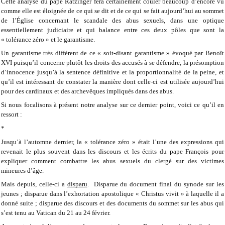
Cette analyse du pape Ratzinger fera certainement couler beaucoup d’encore vu
comme elle est éloignée de ce qui se dit et de ce qui se fait aujourd’hui au sommet
de l’Église concernant le scandale des abus sexuels, dans une optique
essentiellement judiciaire et qui balance entre ces deux pôles que sont la
« tolérance zéro » et le garantisme.
Un garantisme très différent de ce « soit-disant garantisme » évoqué par Benoît
XVI puisqu’il concerne plutôt les droits des accusés à se défendre, la présomption
d’innocence jusqu’à la sentence définitive et la proportionnalité de la peine, et
qu’il est intéressant de constater la manière dont celle-ci est utilisée aujourd’hui
pour des cardinaux et des archevêques impliqués dans des abus.
Si nous focalisons à présent notre analyse sur ce dernier point, voici ce qu’il en
ressort :
*
Jusqu’à l’automne dernier, la « tolérance zéro » était l’une des expressions qui
revenait le plus souvent dans les discours et les écrits du pape François pour
expliquer comment combattre les abus sexuels du clergé sur des victimes
mineures d’âge.
Mais depuis, celle-ci a
disparu
. Disparue du document final du synode sur les
jeunes ; disparue dans l’exhortation apostolique « Christus vivit » à laquelle il a
donné suite ; disparue des discours et des documents du sommet sur les abus qui
s’est tenu au Vatican du 21 au 24 février.