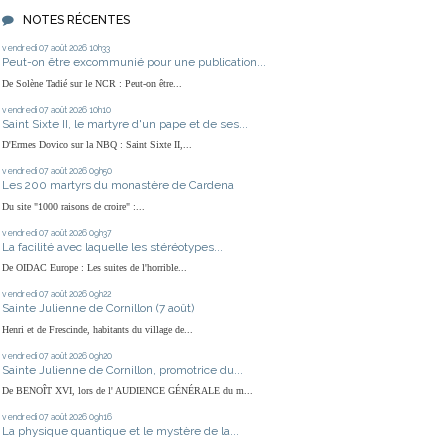
NOTES RÉCENTES
vendredi 07
août 2026
10h33
Peut-on être excommunié pour une publication...
De Solène Tadié sur le NCR : Peut-on être...
vendredi 07
août 2026
10h10
Saint Sixte II, le martyre d'un pape et de ses...
D'Ermes Dovico sur la NBQ : Saint Sixte II,...
vendredi 07
août 2026
09h50
Les 200 martyrs du monastère de Cardena
Du site "1000 raisons de croire" :...
vendredi 07
août 2026
09h37
La facilité avec laquelle les stéréotypes...
De OIDAC Europe : Les suites de l'horrible...
vendredi 07
août 2026
09h22
Sainte Julienne de Cornillon (7 août)
Henri et de Frescinde, habitants du village de...
vendredi 07
août 2026
09h20
Sainte Julienne de Cornillon, promotrice du...
De BENOÎT XVI, lors de l' AUDIENCE GÉNÉRALE du m...
vendredi 07
août 2026
09h16
La physique quantique et le mystère de la...