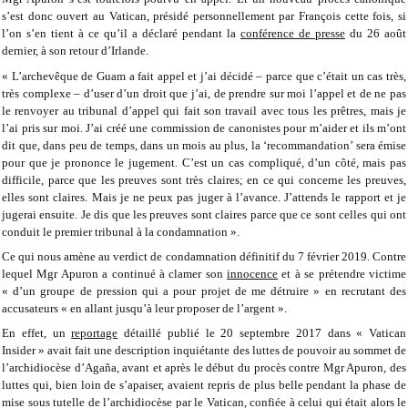
s’est donc ouvert au Vatican, présidé personnellement par François cette fois, si
l’on s’en tient à ce qu’il a déclaré pendant la
conférence de presse
du 26 août
dernier, à son retour d’Irlande.
« L’archevêque de Guam a fait appel et j’ai décidé – parce que c’était un cas très,
très complexe – d’user d’un droit que j’ai, de prendre sur moi l’appel et de ne pas
le renvoyer au tribunal d’appel qui fait son travail avec tous les prêtres, mais je
l’ai pris sur moi. J’ai créé une commission de canonistes pour m’aider et ils m’ont
dit que, dans peu de temps, dans un mois au plus, la ‘recommandation’ sera émise
pour que je prononce le jugement. C’est un cas compliqué, d’un côté, mais pas
difficile, parce que les preuves sont très claires; en ce qui concerne les preuves,
elles sont claires. Mais je ne peux pas juger à l’avance. J’attends le rapport et je
jugerai ensuite. Je dis que les preuves sont claires parce que ce sont celles qui ont
conduit le premier tribunal à la condamnation ».
Ce qui nous amène au verdict de condamnation définitif du 7 février 2019. Contre
lequel Mgr Apuron a continué à clamer son
innocence
et à se prétendre victime
« d’un groupe de pression qui a pour projet de me détruire » en recrutant des
accusateurs « en allant jusqu’à leur proposer de l’argent ».
En effet, un
reportage
détaillé publié le 20 septembre 2017 dans « Vatican
Insider » avait fait une description inquiétante des luttes de pouvoir au sommet de
l’archidiocèse d’Agaña, avant et après le début du procès contre Mgr Apuron, des
luttes qui, bien loin de s’apaiser, avaient repris de plus belle pendant la phase de
mise sous tutelle de l’archidiocèse par le Vatican, confiée à celui qui était alors le