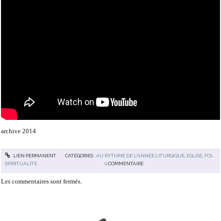
archive 2014
LIEN PERMANENT
CATÉGORIES :
AU RYTHME DE L'ANNÉE LITURGIQUE
,
EGLISE
,
FOI
,
SPIRITUALITÉ
0
COMMENTAIRE
Les commentaires sont fermés.