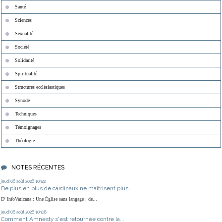
Santé
Sciences
Sexualité
Société
Solidarité
Spiritualité
Structures ecclésiastiques
Synode
Techniques
Témoignages
Théologie
NOTES RÉCENTES
jeudi 06
août 2026
10h22
De plus en plus de cardinaux ne maîtrisent plus...
D' InfoVaticana : Une Église sans langage : de...
jeudi 06
août 2026
10h08
Comment Amnesty s'est retournée contre la...