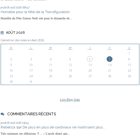
jeudi 06
août 2026
08h47
Homélie pour la fête de la Transfiguration
Homélie du Père Simon Noël osb pour le dimanche de...
AOÛT 2026
Calendrier des notes en Août 2026
D
L
M
M
J
V
S
1
2
3
4
5
6
7
8
9
10
11
12
13
14
15
16
17
18
19
20
21
22
23
24
25
26
27
28
29
30
31
Live Blog Stats
COMMENTAIRES RÉCENTS
jeudi 06
août 2026
23h43
Rébécca
sur
De plus en plus de cardinaux ne maîtrisent plus...
Très curieuses ces réflexions ?!… « L'accès direct aux...