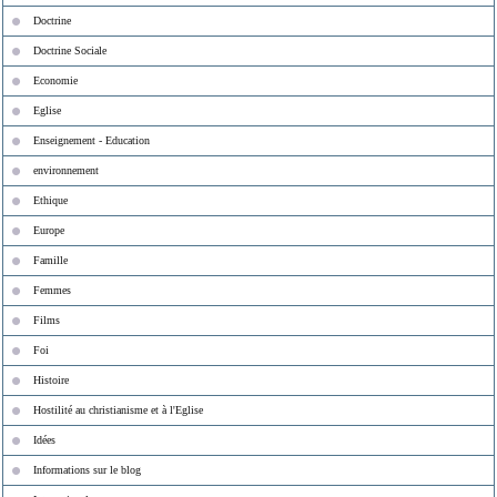
Doctrine
Doctrine Sociale
Economie
Eglise
Enseignement - Education
environnement
Ethique
Europe
Famille
Femmes
Films
Foi
Histoire
Hostilité au christianisme et à l'Eglise
Idées
Informations sur le blog