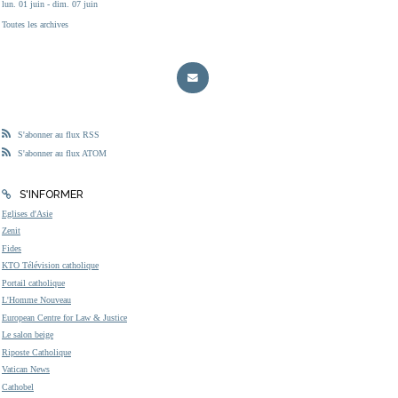
lun. 01 juin - dim. 07 juin
Toutes les archives
S'abonner au flux RSS
S'abonner au flux ATOM
S'INFORMER
Eglises d'Asie
Zenit
Fides
KTO Télévision catholique
Portail catholique
L'Homme Nouveau
European Centre for Law & Justice
Le salon beige
Riposte Catholique
Vatican News
Cathobel