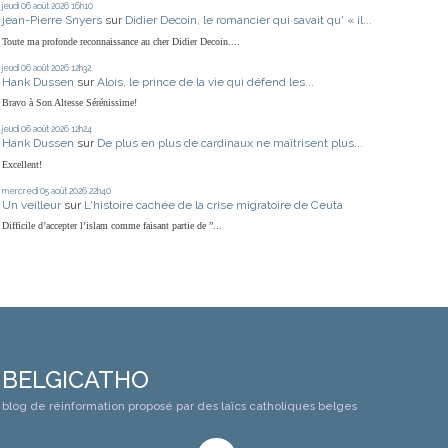
jeudi 06
août 2026
16h10
jean-Pierre Snyers
sur
Didier Decoin, le romancier qui savait qu' « il...
Toute ma profonde reconnaissance au cher Didier Decoin....
jeudi 06
août 2026
12h32
Hank Dussen
sur
Alois, le prince de la vie qui défend les...
Bravo à Son Altesse Sérénissime!
jeudi 06
août 2026
12h24
Hank Dussen
sur
De plus en plus de cardinaux ne maîtrisent plus...
Excellent!
mercredi 05
août 2026
22h40
Un veilleur
sur
L'histoire cachée de la crise migratoire de Ceuta
Difficile d’accepter l’islam comme faisant partie de ”...
BELGICATHO
blog de réinformation proposé par des laïcs catholiques belges