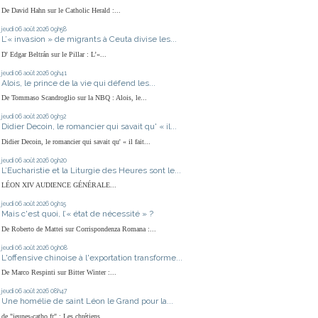
De David Hahn sur le Catholic Herald :...
jeudi 06
août 2026
09h58
L’« invasion » de migrants à Ceuta divise les...
D' Edgar Beltrán sur le Pillar : L’«...
jeudi 06
août 2026
09h41
Alois, le prince de la vie qui défend les...
De Tommaso Scandroglio sur la NBQ : Alois, le...
jeudi 06
août 2026
09h32
Didier Decoin, le romancier qui savait qu' « il...
Didier Decoin, le romancier qui savait qu' « il fait...
jeudi 06
août 2026
09h20
L’Eucharistie et la Liturgie des Heures sont le...
LÉON XIV AUDIENCE GÉNÉRALE...
jeudi 06
août 2026
09h15
Mais c'est quoi, l’« état de nécessité » ?
De Roberto de Mattei sur Corrispondenza Romana :...
jeudi 06
août 2026
09h08
L'offensive chinoise à l'exportation transforme...
De Marco Respinti sur Bitter Winter :...
jeudi 06
août 2026
08h47
Une homélie de saint Léon le Grand pour la...
de "jeunes-catho.fr" : Les chrétiens...