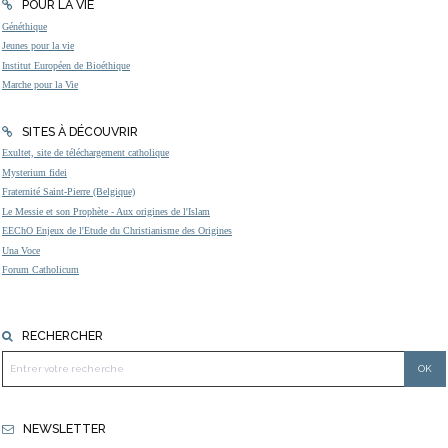
POUR LA VIE
Généthique
Jeunes pour la vie
Institut Européen de Bioéthique
Marche pour la Vie
SITES À DÉCOUVRIR
Exultet, site de téléchargement catholique
Mysterium fidei
Fraternité Saint-Pierre (Belgique)
Le Messie et son Prophète - Aux origines de l'Islam
EEChO Enjeux de l'Etude du Christianisme des Origines
Una Voce
Forum Catholicum
RECHERCHER
NEWSLETTER