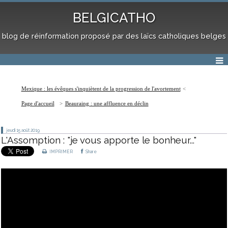
BELGICATHO
blog de réinformation proposé par des laïcs catholiques belges
Mexique : les évêques s'inquiètent de la progression de l'avortement
Page d'accueil
Beauraing : une affluence en déclin
jeudi 15
août 2019
L'Assomption : "je vous apporte le bonheur..."
IMPRIMER
Share