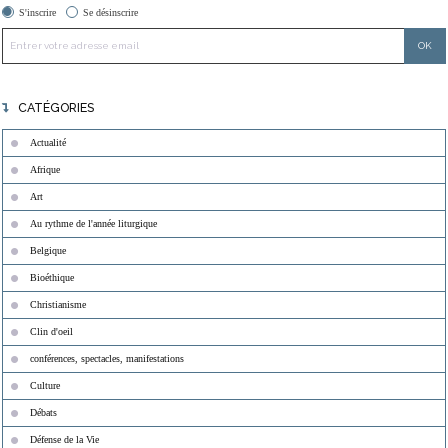
S'inscrire
Se désinscrire
CATÉGORIES
Actualité
Afrique
Art
Au rythme de l'année liturgique
Belgique
Bioéthique
Christianisme
Clin d'oeil
conférences, spectacles, manifestations
Culture
Débats
Défense de la Vie