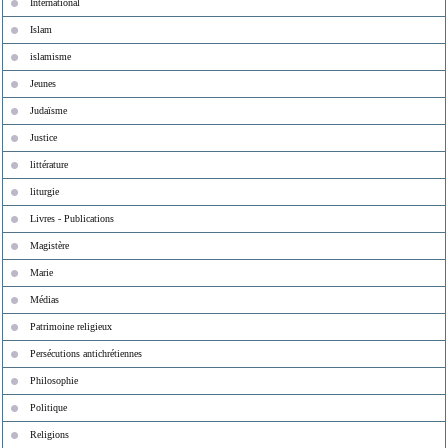
International
Islam
islamisme
Jeunes
Judaïsme
Justice
littérature
liturgie
Livres - Publications
Magistère
Marie
Médias
Patrimoine religieux
Persécutions antichrétiennes
Philosophie
Politique
Religions