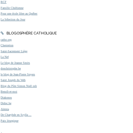
RCF
Famille Chrétienne
Pour une école libre au Québec
La Sélection du Jour
BLOGOSPHÈRE CATHOLIQUE
catho.org
Chesterton
Saint-Sacrement Liège
La Nef
Le blog de Jeanne Smits
donchristophe.be
le blog de Jean-Pierre Snyers
Saint Joseph du Web
Blog du Père Simon Noël osb
Benoît-et-moi
Diakonos
Didoc.be
Aleteia
De Charybde en Scylla ...
Paix liturgique