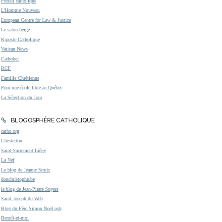
Portail catholique
L'Homme Nouveau
European Centre for Law & Justice
Le salon beige
Riposte Catholique
Vatican News
Cathobel
RCF
Famille Chrétienne
Pour une école libre au Québec
La Sélection du Jour
BLOGOSPHÈRE CATHOLIQUE
catho.org
Chesterton
Saint-Sacrement Liège
La Nef
Le blog de Jeanne Smits
donchristophe.be
le blog de Jean-Pierre Snyers
Saint Joseph du Web
Blog du Père Simon Noël osb
Benoît-et-moi