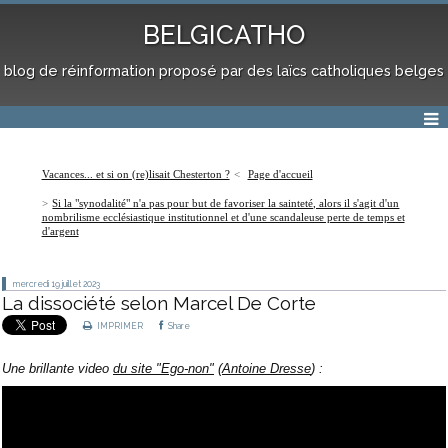
BELGICATHO
blog de réinformation proposé par des laïcs catholiques belges
Vacances... et si on (re)lisait Chesterton ?
Page d'accueil
Si la "synodalité" n'a pas pour but de favoriser la sainteté, alors il s'agit d'un
nombrilisme ecclésiastique institutionnel et d'une scandaleuse perte de temps et
d'argent
mercredi 19
juillet 2023
La dissociété selon Marcel De Corte
IMPRIMER
Share
Une brillante video
du site "Ego-non"
(
Antoine Dresse
) :