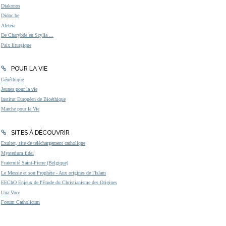
Diakonos
Didoc.be
Aleteia
De Charybde en Scylla ...
Paix liturgique
POUR LA VIE
Généthique
Jeunes pour la vie
Institut Européen de Bioéthique
Marche pour la Vie
SITES À DÉCOUVRIR
Exultet, site de téléchargement catholique
Mysterium fidei
Fraternité Saint-Pierre (Belgique)
Le Messie et son Prophète - Aux origines de l'Islam
EEChO Enjeux de l'Etude du Christianisme des Origines
Una Voce
Forum Catholicum