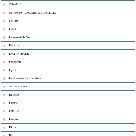
Clin d'oeil
conférences, spectacles, manifestations
Culture
Débats
Défense de la Vie
Doctrine
Doctrine Sociale
Economie
Eglise
Enseignement - Education
environnement
Ethique
Europe
Famille
Femmes
Films
Foi