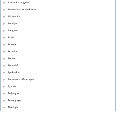
Patrimoine religieux
Persécutions antichrétiennes
Philosophie
Politique
Religions
Santé
Sciences
Sexualité
Société
Solidarité
Spiritualité
Structures ecclésiastiques
Synode
Techniques
Témoignages
Théologie