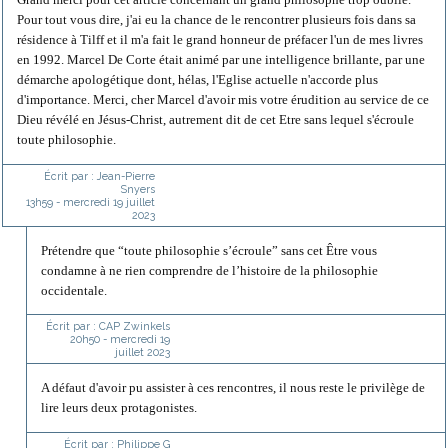
Pour tout vous dire, j'ai eu la chance de le rencontrer plusieurs fois dans sa
résidence à Tilff et il m'a fait le grand honneur de préfacer l'un de mes livres
en 1992. Marcel De Corte était animé par une intelligence brillante, par une
démarche apologétique dont, hélas, l'Eglise actuelle n'accorde plus
d'importance. Merci, cher Marcel d'avoir mis votre érudition au service de ce
Dieu révélé en Jésus-Christ, autrement dit de cet Etre sans lequel s'écroule
toute philosophie.
Écrit par :
Jean-Pierre
Snyers
13h59
-
mercredi 19
juillet
2023
Prétendre que “toute philosophie s’écroule” sans cet Être vous
condamne à ne rien comprendre de l’histoire de la philosophie
occidentale.
Écrit par :
CAP Zwinkels
20h50
-
mercredi 19
juillet 2023
A défaut d'avoir pu assister à ces rencontres, il nous reste le privilège de
lire leurs deux protagonistes.
Écrit par :
Philippe G