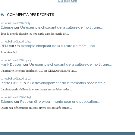
Live Blog Stats
COMMENTAIRES RÉCENTS
samedi 08
août 2026
21h25
Etienne
sur
Un exemple choquant de la culture de mort : une...
Tout le monde cherche les neo nazis dans les partis dit...
samedi 08
août 2026
19h51
RPM
sur
Un exemple choquant de la culture de mort : une...
Abominable !
samedi 08
août 2026
15h44
Hank Dussen
sur
Un exemple choquant de la culture de mort : une...
L'horreur et le crime suprême!! GG est CERTAINEMENT au...
samedi 08
août 2026
11h22
Pierre LIBERT
sur
Le développement de la formation sacerdotale...
La photo parle d'elle-même: ces jeunes ressemblent à des...
samedi 08
août 2026
08h37
Etienne
sur
Peut-on être excommunié pour une publication...
Quant aux déclarations en sens divers des déclarés cathos...