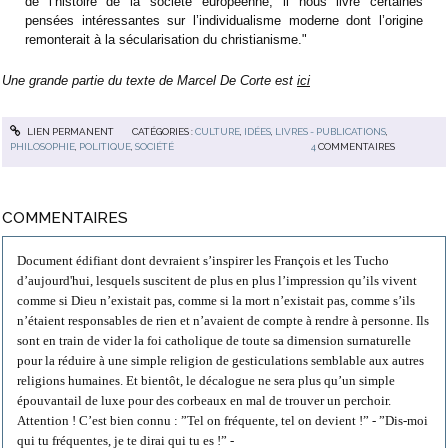
de l’histoire de la société européenne, il nous livre certaines
pensées intéressantes sur l’individualisme moderne dont l’origine
remonterait à la sécularisation du christianisme."
Une grande partie du texte de Marcel De Corte est
ici
LIEN PERMANENT
CATÉGORIES :
CULTURE
,
IDÉES
,
LIVRES - PUBLICATIONS
,
PHILOSOPHIE
,
POLITIQUE
,
SOCIÉTÉ
4
COMMENTAIRES
COMMENTAIRES
Document édifiant dont devraient s’inspirer les François et les Tucho
d’aujourd'hui, lesquels suscitent de plus en plus l’impression qu’ils vivent
comme si Dieu n’existait pas, comme si la mort n’existait pas, comme s’ils
n’étaient responsables de rien et n’avaient de compte à rendre à personne. Ils
sont en train de vider la foi catholique de toute sa dimension surnaturelle
pour la réduire à une simple religion de gesticulations semblable aux autres
religions humaines. Et bientôt, le décalogue ne sera plus qu’un simple
épouvantail de luxe pour des corbeaux en mal de trouver un perchoir.
Attention ! C’est bien connu : ”Tel on fréquente, tel on devient !” - ”Dis-moi
qui tu fréquentes, je te dirai qui tu es !” -