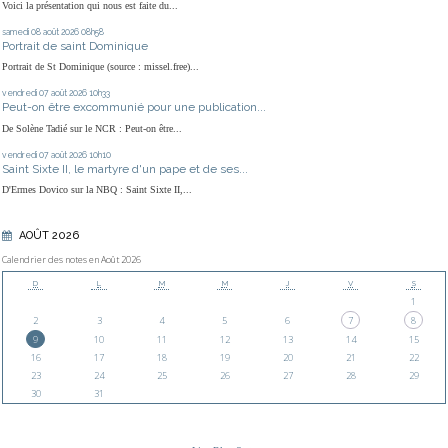
Voici la présentation qui nous est faite du...
samedi 08
août 2026
08h58
Portrait de saint Dominique
Portrait de St Dominique (source : missel.free)...
vendredi 07
août 2026
10h33
Peut-on être excommunié pour une publication...
De Solène Tadié sur le NCR : Peut-on être...
vendredi 07
août 2026
10h10
Saint Sixte II, le martyre d'un pape et de ses...
D'Ermes Dovico sur la NBQ : Saint Sixte II,...
AOÛT 2026
Calendrier des notes en Août 2026
D
L
M
M
J
V
S
1
2
3
4
5
6
7
8
9
10
11
12
13
14
15
16
17
18
19
20
21
22
23
24
25
26
27
28
29
30
31