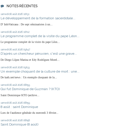
NOTES RÉCENTES
samedi 08
août 2026
10h31
Le développement de la formation sacerdotale...
D' InfoVaticana : De sept séminaristes à un...
samedi 08
août 2026
10h12
Le programme complet de la visite du pape Léon...
Le programme complet de la visite du pape Léon...
samedi 08
août 2026
09h47
D'après un chercheur péruvien, c'est une grave...
De Diego López Marina et Edy Rodríguez Morel...
samedi 08
août 2026
09h33
Un exemple choquant de la culture de mort : une...
De kath.net/news : Un exemple choquant de la...
samedi 08
août 2026
08h59
Qui fut Dominique de Guzmán ? (KTO)
Saint Dominique KTO (archive...
samedi 08
août 2026
08h59
8 août : saint Dominique
Lors de l'audience générale du mercredi 3 février...
samedi 08
août 2026
08h58
Saint Dominique (8 août)