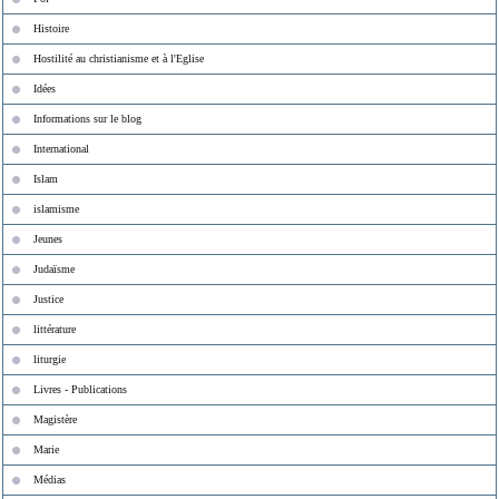
Histoire
Hostilité au christianisme et à l'Eglise
Idées
Informations sur le blog
International
Islam
islamisme
Jeunes
Judaïsme
Justice
littérature
liturgie
Livres - Publications
Magistère
Marie
Médias