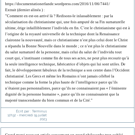
https://documentationerlande.wordpress.com/2016/11/06/7441/
Extrait (dernier alinéa ) :
”Comment en est-on arrivé là ? Redisons-le inlassablement : par la
sécularisation du christianisme qui, une fois amputé de sa Fin surnaturelle
ultime, érige infailliblement l’individu en fin. C’est le christianisme qui est à
l’origine de la royauté universelle de la technique dont la Renaissance
claironne la nouveauté, mais ce christianisme n’est plus celui dont le Christ
a répandu la Bonne Nouvelle dans le monde ; ce n’est plus le christianisme
du salut surnaturel de la personne, mais celui du salut de l’individu tout
court qui, s’instituant comme fin de tous ses actes, ne peut plus recourir qu’à
la seule intelligence technique, fabricatrice d’objets qui lui sont utiles. De
fait, le développement fabuleux de la technique a son centre dans l’Occident
christianisé. Les Grecs et même les Romains n’ont jamais célébré la
technique comme la forme la plus haute de l’intelligence parce qu’ils
n’étaient pas personnalistes, parce qu’ils ne connaissaient pas « l’éminente
dignité de la personne humaine », parce qu’ils ne connaissaient que la
majesté transcendante du bien commun et de la Cité.”
Écrit par :
Terminus
12h32
-
mercredi 19
juillet
2023
Grand merci pour cet article concernant un grand philosophe trop oublié.