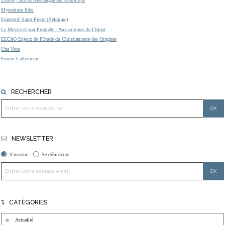
Mysterium fidei
Fraternité Saint-Pierre (Belgique)
Le Messie et son Prophète - Aux origines de l'Islam
EEChO Enjeux de l'Etude du Christianisme des Origines
Una Voce
Forum Catholicum
RECHERCHER
NEWSLETTER
S'inscrire
Se désinscrire
CATÉGORIES
Actualité