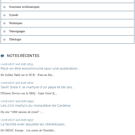
Structures ecclésiastiques
Synode
Techniques
Témoignages
Théologie
NOTES RÉCENTES
vendredi 07
août 2026
10h33
Peut-on être excommunié pour une publication...
De Solène Tadié sur le NCR : Peut-on être...
vendredi 07
août 2026
10h10
Saint Sixte II, le martyre d'un pape et de ses...
D'Ermes Dovico sur la NBQ : Saint Sixte II,...
vendredi 07
août 2026
09h50
Les 200 martyrs du monastère de Cardena
Du site "1000 raisons de croire" :...
vendredi 07
août 2026
09h37
La facilité avec laquelle les stéréotypes...
De OIDAC Europe : Les suites de l'horrible...