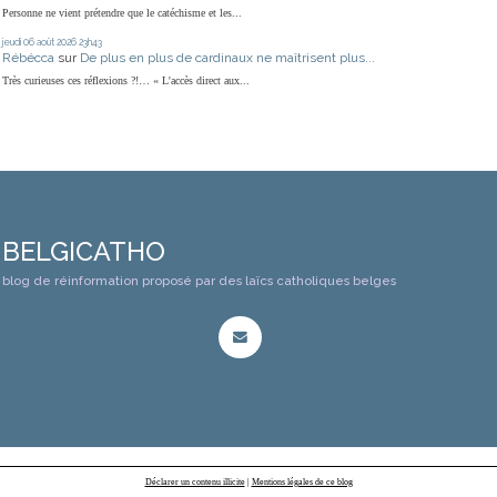
Personne ne vient prétendre que le catéchisme et les...
jeudi 06
août 2026
23h43
Rébécca
sur
De plus en plus de cardinaux ne maîtrisent plus...
Très curieuses ces réflexions ?!… « L'accès direct aux...
BELGICATHO
blog de réinformation proposé par des laïcs catholiques belges
Déclarer un contenu illicite
|
Mentions légales de ce blog