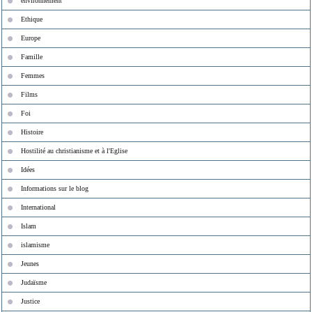
environnement
Ethique
Europe
Famille
Femmes
Films
Foi
Histoire
Hostilité au christianisme et à l'Eglise
Idées
Informations sur le blog
International
Islam
islamisme
Jeunes
Judaïsme
Justice