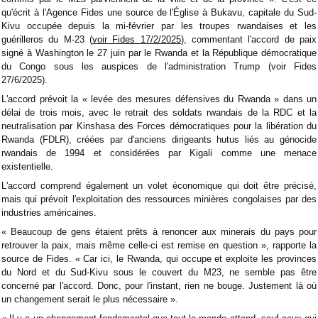
qu'écrit à l'Agence Fides une source de l'Église à Bukavu, capitale du Sud-
Kivu occupée depuis la mi-février par les troupes rwandaises et les
guérilleros du M-23 (
voir Fides 17/2/2025
), commentant l'accord de paix
signé à Washington le 27 juin par le Rwanda et la République démocratique
du Congo sous les auspices de l'administration Trump (voir Fides
27/6/2025).
L'accord prévoit la « levée des mesures défensives du Rwanda » dans un
délai de trois mois, avec le retrait des soldats rwandais de la RDC et la
neutralisation par Kinshasa des Forces démocratiques pour la libération du
Rwanda (FDLR), créées par d'anciens dirigeants hutus liés au génocide
rwandais de 1994 et considérées par Kigali comme une menace
existentielle.
L'accord comprend également un volet économique qui doit être précisé,
mais qui prévoit l'exploitation des ressources minières congolaises par des
industries américaines.
« Beaucoup de gens étaient prêts à renoncer aux minerais du pays pour
retrouver la paix, mais même celle-ci est remise en question », rapporte la
source de Fides. « Car ici, le Rwanda, qui occupe et exploite les provinces
du Nord et du Sud-Kivu sous le couvert du M23, ne semble pas être
concerné par l'accord. Donc, pour l'instant, rien ne bouge. Justement là où
un changement serait le plus nécessaire ».