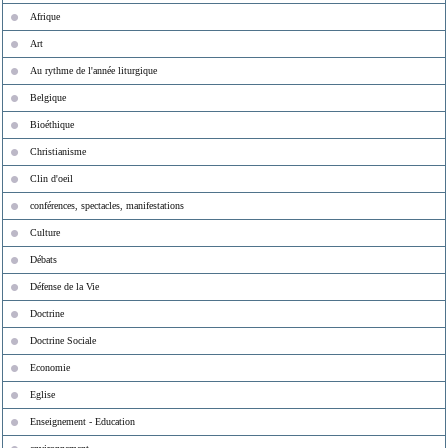
Afrique
Art
Au rythme de l'année liturgique
Belgique
Bioéthique
Christianisme
Clin d'oeil
conférences, spectacles, manifestations
Culture
Débats
Défense de la Vie
Doctrine
Doctrine Sociale
Economie
Eglise
Enseignement - Education