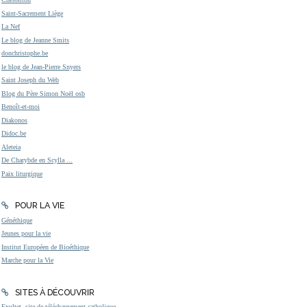
Saint-Sacrement Liège
La Nef
Le blog de Jeanne Smits
donchristophe.be
le blog de Jean-Pierre Snyers
Saint Joseph du Web
Blog du Père Simon Noël osb
Benoît-et-moi
Diakonos
Didoc.be
Aleteia
De Charybde en Scylla ...
Paix liturgique
POUR LA VIE
Généthique
Jeunes pour la vie
Institut Européen de Bioéthique
Marche pour la Vie
SITES À DÉCOUVRIR
Exultet, site de téléchargement catholique