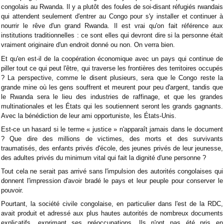
congolais au Rwanda. Il y a plutôt des foules de soi-disant réfugiés rwandais
qui attendent seulement d'entrer au Congo pour s'y installer et continuer à
nourrir le rêve d'un grand Rwanda. Il est vrai qu'on fait référence aux
institutions traditionnelles : ce sont elles qui devront dire si la personne était
vraiment originaire d'un endroit donné ou non. On verra bien.
Et qu'en est-il de la coopération économique avec un pays qui continue de
piller tout ce qui peut l'être, qui traverse les frontières des territoires occupés
? La perspective, comme le disent plusieurs, sera que le Congo reste la
grande mine où les gens souffrent et meurent pour peu d'argent, tandis que
le Rwanda sera le lieu des industries de raffinage, et que les grandes
multinationales et les États qui les soutiennent seront les grands gagnants.
Avec la bénédiction de leur ami opportuniste, les États-Unis.
Est-ce un hasard si le terme « justice » n'apparaît jamais dans le document
? Que dire des millions de victimes, des morts et des survivants
traumatisés, des enfants privés d'école, des jeunes privés de leur jeunesse,
des adultes privés du minimum vital qui fait la dignité d'une personne ?
Tout cela ne serait pas arrivé sans l'impulsion des autorités congolaises qui
donnent l'impression d'avoir bradé le pays et leur peuple pour conserver le
pouvoir.
Pourtant, la société civile congolaise, en particulier dans l'est de la RDC,
avait produit et adressé aux plus hautes autorités de nombreux documents
explicatifs, exprimant ses préoccupations. Ils n'ont pas été pris en