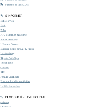
S'abonner au flux ATOM
S'INFORMER
Eglises d'Asie
Zenit
Fides
KTO Télévision catholique
Portail catholique
L'Homme Nouveau
European Centre for Law & Justice
Le salon beige
Riposte Catholique
Vatican News
Cathobel
RCF
Famille Chrétienne
Pour une école libre au Québec
La Sélection du Jour
BLOGOSPHÈRE CATHOLIQUE
catho.org
Chesterton