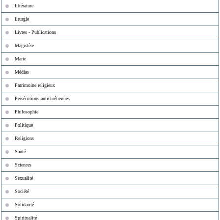
littérature
liturgie
Livres - Publications
Magistère
Marie
Médias
Patrimoine religieux
Persécutions antichrétiennes
Philosophie
Politique
Religions
Santé
Sciences
Sexualité
Société
Solidarité
Spiritualité