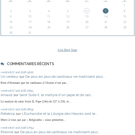
1
2
3
4
5
6
7
8
9
10
11
12
13
14
15
16
17
18
19
20
21
22
23
24
25
26
27
28
29
30
31
Live Blog Stats
COMMENTAIRES RÉCENTS
vendredi 07
août 2026
15h00
Un veilleur
sur
De plus en plus de cardinaux ne maîtrisent plus...
Rien d’étonnant que les cardinaux à l’écoute n’ont pas...
vendredi 07
août 2026
10h53
Arnaud
sur
Saint Sixte II, le martyre d'un pape et de ses...
Le martyre de saint Sixte II, Pape (24e) de 257 à 258, et...
vendredi 07
août 2026
08h35
Rébécca
sur
L’Eucharistie et la Liturgie des Heures sont le...
Merci à vous qui par « Belgicatho » nous permettez...
vendredi 07
août 2026
07h54
Etienne
sur
De plus en plus de cardinaux ne maîtrisent plus...