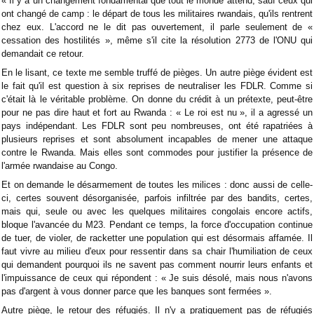
« Il y a un changement fondamental que tout le monde attend, sauf ceux qui
ont changé de camp : le départ de tous les militaires rwandais, qu'ils rentrent
chez eux. L'accord ne le dit pas ouvertement, il parle seulement de «
cessation des hostilités », même s'il cite la résolution 2773 de l'ONU qui
demandait ce retour.
En le lisant, ce texte me semble truffé de pièges. Un autre piège évident est
le fait qu'il est question à six reprises de neutraliser les FDLR. Comme si
c'était là le véritable problème. On donne du crédit à un prétexte, peut-être
pour ne pas dire haut et fort au Rwanda : « Le roi est nu », il a agressé un
pays indépendant. Les FDLR sont peu nombreuses, ont été rapatriées à
plusieurs reprises et sont absolument incapables de mener une attaque
contre le Rwanda. Mais elles sont commodes pour justifier la présence de
l'armée rwandaise au Congo.
Et on demande le désarmement de toutes les milices : donc aussi de celle-
ci, certes souvent désorganisée, parfois infiltrée par des bandits, certes,
mais qui, seule ou avec les quelques militaires congolais encore actifs,
bloque l'avancée du M23. Pendant ce temps, la force d'occupation continue
de tuer, de violer, de racketter une population qui est désormais affamée. Il
faut vivre au milieu d'eux pour ressentir dans sa chair l'humiliation de ceux
qui demandent pourquoi ils ne savent pas comment nourrir leurs enfants et
l'impuissance de ceux qui répondent : « Je suis désolé, mais nous n'avons
pas d'argent à vous donner parce que les banques sont fermées ».
Autre piège, le retour des réfugiés. Il n'y a pratiquement pas de réfugiés