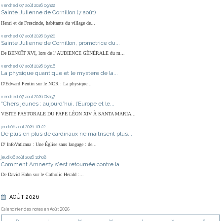
vendredi 07
août 2026
09h22
Sainte Julienne de Cornillon (7 août)
Henri et de Frescinde, habitants du village de...
vendredi 07
août 2026
09h20
Sainte Julienne de Cornillon, promotrice du...
De BENOÎT XVI, lors de l' AUDIENCE GÉNÉRALE du m...
vendredi 07
août 2026
09h16
La physique quantique et le mystère de la...
D'Edward Pentin sur le NCR : La physique...
vendredi 07
août 2026
08h57
"Chers jeunes : aujourd’hui, l’Europe et le...
VISITE PASTORALE DU PAPE LÉON XIV À SANTA MARIA...
jeudi 06
août 2026
10h22
De plus en plus de cardinaux ne maîtrisent plus...
D' InfoVaticana : Une Église sans langage : de...
jeudi 06
août 2026
10h08
Comment Amnesty s'est retournée contre la...
De David Hahn sur le Catholic Herald :...
AOÛT 2026
Calendrier des notes en Août 2026
D
L
M
M
J
V
S