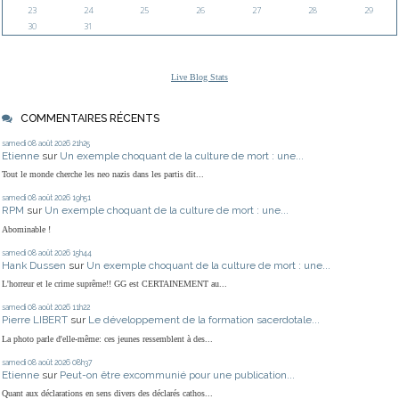
23
24
25
26
27
28
29
30
31
Live Blog Stats
COMMENTAIRES RÉCENTS
samedi 08
août 2026
21h25
Etienne
sur
Un exemple choquant de la culture de mort : une...
Tout le monde cherche les neo nazis dans les partis dit...
samedi 08
août 2026
19h51
RPM
sur
Un exemple choquant de la culture de mort : une...
Abominable !
samedi 08
août 2026
15h44
Hank Dussen
sur
Un exemple choquant de la culture de mort : une...
L'horreur et le crime suprême!! GG est CERTAINEMENT au...
samedi 08
août 2026
11h22
Pierre LIBERT
sur
Le développement de la formation sacerdotale...
La photo parle d'elle-même: ces jeunes ressemblent à des...
samedi 08
août 2026
08h37
Etienne
sur
Peut-on être excommunié pour une publication...
Quant aux déclarations en sens divers des déclarés cathos...