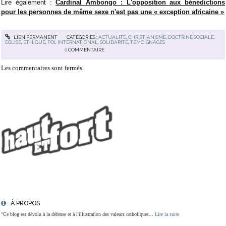
Lire également :
Cardinal Ambongo : L'opposition aux bénédictions
pour les personnes de même sexe n'est pas une « exception africaine »
LIEN PERMANENT
CATÉGORIES :
ACTUALITÉ
,
CHRISTIANISME
,
DOCTRINE SOCIALE
,
EGLISE
,
ETHIQUE
,
FOI
,
INTERNATIONAL
,
SOLIDARITÉ
,
TÉMOIGNAGES
0
COMMENTAIRE
Les commentaires sont fermés.
À PROPOS
"Ce blog est dévolu à la défense et à l'illustration des valeurs catholiques...
Lire la suite