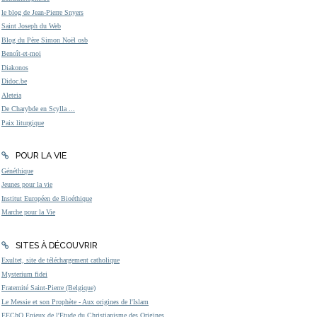
le blog de Jean-Pierre Snyers
Saint Joseph du Web
Blog du Père Simon Noël osb
Benoît-et-moi
Diakonos
Didoc.be
Aleteia
De Charybde en Scylla ...
Paix liturgique
POUR LA VIE
Généthique
Jeunes pour la vie
Institut Européen de Bioéthique
Marche pour la Vie
SITES À DÉCOUVRIR
Exultet, site de téléchargement catholique
Mysterium fidei
Fraternité Saint-Pierre (Belgique)
Le Messie et son Prophète - Aux origines de l'Islam
EEChO Enjeux de l'Etude du Christianisme des Origines