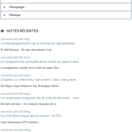
Témoignages
Théologie
NOTES RÉCENTES
samedi 08
août 2026
10h31
Le développement de la formation sacerdotale...
D' InfoVaticana : De sept séminaristes à un...
samedi 08
août 2026
10h12
Le programme complet de la visite du pape Léon...
Le programme complet de la visite du pape Léon...
samedi 08
août 2026
09h47
D'après un chercheur péruvien, c'est une grave...
De Diego López Marina et Edy Rodríguez Morel...
samedi 08
août 2026
09h33
Un exemple choquant de la culture de mort : une...
De kath.net/news : Un exemple choquant de la...
samedi 08
août 2026
08h59
Qui fut Dominique de Guzmán ? (KTO)
Saint Dominique KTO (archive...
samedi 08
août 2026
08h59