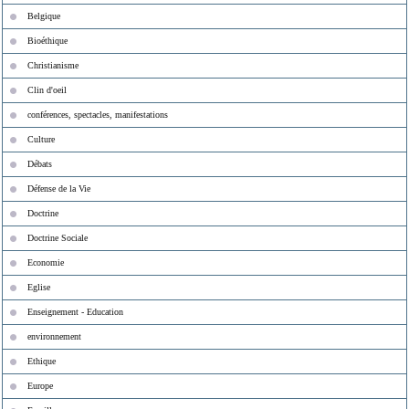
Belgique
Bioéthique
Christianisme
Clin d'oeil
conférences, spectacles, manifestations
Culture
Débats
Défense de la Vie
Doctrine
Doctrine Sociale
Economie
Eglise
Enseignement - Education
environnement
Ethique
Europe