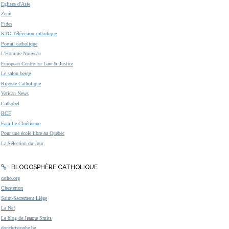
Eglises d'Asie
Zenit
Fides
KTO Télévision catholique
Portail catholique
L'Homme Nouveau
European Centre for Law & Justice
Le salon beige
Riposte Catholique
Vatican News
Cathobel
RCF
Famille Chrétienne
Pour une école libre au Québec
La Sélection du Jour
BLOGOSPHÈRE CATHOLIQUE
catho.org
Chesterton
Saint-Sacrement Liège
La Nef
Le blog de Jeanne Smits
donchristophe.be