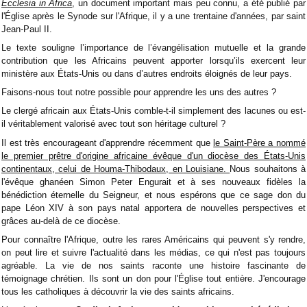
Ecclesia in Africa
, un document important mais peu connu, a été publié par
l'Église après le Synode sur l'Afrique, il y a une trentaine d'années, par saint
Jean-Paul II.
Le texte souligne l’importance de l’évangélisation mutuelle et la grande
contribution que les Africains peuvent apporter lorsqu’ils exercent leur
ministère aux États-Unis ou dans d’autres endroits éloignés de leur pays.
Faisons-nous tout notre possible pour apprendre les uns des autres ?
Le clergé africain aux États-Unis comble-t-il simplement des lacunes ou est-
il véritablement valorisé avec tout son héritage culturel ?
Il est très encourageant d'apprendre récemment que
le Saint-Père a nommé
le premier prêtre d'origine africaine évêque d'un diocèse des États-Unis
continentaux, celui de Houma-Thibodaux, en Louisiane.
Nous souhaitons à
l'évêque ghanéen Simon Peter Engurait et à ses nouveaux fidèles la
bénédiction éternelle du Seigneur, et nous espérons que ce sage don du
pape Léon XIV à son pays natal apportera de nouvelles perspectives et
grâces au-delà de ce diocèse.
Pour connaître l'Afrique, outre les rares Américains qui peuvent s'y rendre,
on peut lire et suivre l'actualité dans les médias, ce qui n'est pas toujours
agréable. La vie de nos saints raconte une histoire fascinante de
témoignage chrétien. Ils sont un don pour l'Église tout entière. J'encourage
tous les catholiques à découvrir la vie des saints africains.