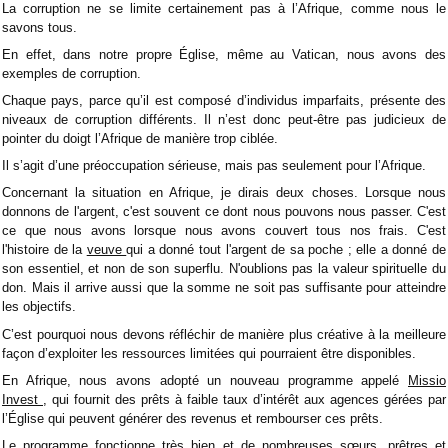
La corruption ne se limite certainement pas à l’Afrique, comme nous le
savons tous.
En effet, dans notre propre Église, même au Vatican, nous avons des
exemples de corruption.
Chaque pays, parce qu’il est composé d’individus imparfaits, présente des
niveaux de corruption différents. Il n’est donc peut-être pas judicieux de
pointer du doigt l’Afrique de manière trop ciblée.
Il s’agit d’une préoccupation sérieuse, mais pas seulement pour l’Afrique.
Concernant la situation en Afrique, je dirais deux choses. Lorsque nous
donnons de l'argent, c'est souvent ce dont nous pouvons nous passer. C'est
ce que nous avons lorsque nous avons couvert tous nos frais. C'est
l'histoire de la
veuve
qui a donné tout l'argent de sa poche ; elle a donné de
son essentiel, et non de son superflu. N'oublions pas la valeur spirituelle du
don. Mais il arrive aussi que la somme ne soit pas suffisante pour atteindre
les objectifs.
C’est pourquoi nous devons réfléchir de manière plus créative à la meilleure
façon d’exploiter les ressources limitées qui pourraient être disponibles.
En Afrique, nous avons adopté un nouveau programme appelé
Missio
Invest
, qui fournit des prêts à faible taux d’intérêt aux agences gérées par
l’Église qui peuvent générer des revenus et rembourser ces prêts.
Le programme fonctionne très bien et de nombreuses sœurs, prêtres et