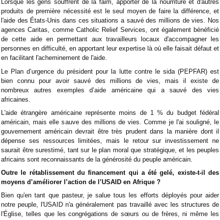
Lorsque les gens souffrent de la faim, apporter de la nourriture et d'autres
produits de première nécessité est le seul moyen de faire la différence, et
l'aide des États-Unis dans ces situations a sauvé des millions de vies. Nos
agences Caritas, comme Catholic Relief Services, ont également bénéficié
de cette aide en permettant aux travailleurs locaux d'accompagner les
personnes en difficulté, en apportant leur expertise là où elle faisait défaut et
en facilitant l'acheminement de l'aide.
Le Plan d’urgence du président pour la lutte contre le sida (PEPFAR) est
bien connu pour avoir sauvé des millions de vies, mais il existe de
nombreux autres exemples d’aide américaine qui a sauvé des vies
africaines.
L'aide étrangère américaine représente moins de 1 % du budget fédéral
américain, mais elle sauve des millions de vies. Comme je l'ai souligné, le
gouvernement américain devrait être très prudent dans la manière dont il
dépense ses ressources limitées, mais le retour sur investissement ne
saurait être surestimé, tant sur le plan moral que stratégique, et les peuples
africains sont reconnaissants de la générosité du peuple américain.
Outre le rétablissement du financement qui a été gelé, existe-t-il des
moyens d’améliorer l’action de l’USAID en Afrique ?
Bien qu'en tant que pasteur, je salue tous les efforts déployés pour aider
notre peuple, l'USAID n'a généralement pas travaillé avec les structures de
l'Église, telles que les congrégations de sœurs ou de frères, ni même les