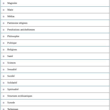
Magistère
Marie
Médias
Patrimoine religieux
Persécutions antichrétiennes
Philosophie
Politique
Religions
Santé
Sciences
Sexualité
Société
Solidarité
Spiritualité
Structures ecclésiastiques
Synode
Techniques