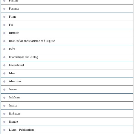
Famille
Femmes
Films
Foi
Histoire
Hostilité au christianisme et à l'Eglise
Idées
Informations sur le blog
International
Islam
islamisme
Jeunes
Judaïsme
Justice
littérature
liturgie
Livres - Publications