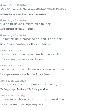
dimanche 09
août 2026
08h21
Le bienheureux Franz Jägerstätter décapité sous...
D' Evangile au Quotidien : Franz (François)...
dimanche 09
août 2026
08h21
Qui es-tu, douce lumière ? (Edith Stein -...
Et je demeure en vous... Auteur...
dimanche 09
août 2026
08h20
Un témoin de la présence de Dieu : Edith Stein...
Sainte Thérèse-Bénédicte de la Croix (Edith Stein)...
samedi 08
août 2026
10h31
Le développement de la formation sacerdotale...
D' InfoVaticana : De sept séminaristes à un...
samedi 08
août 2026
10h12
Le programme complet de la visite du pape Léon...
Le programme complet de la visite du pape Léon...
samedi 08
août 2026
09h47
D'après un chercheur péruvien, c'est une grave...
De Diego López Marina et Edy Rodríguez Morel...
samedi 08
août 2026
09h33
Un exemple choquant de la culture de mort : une...
De kath.net/news : Un exemple choquant de la...