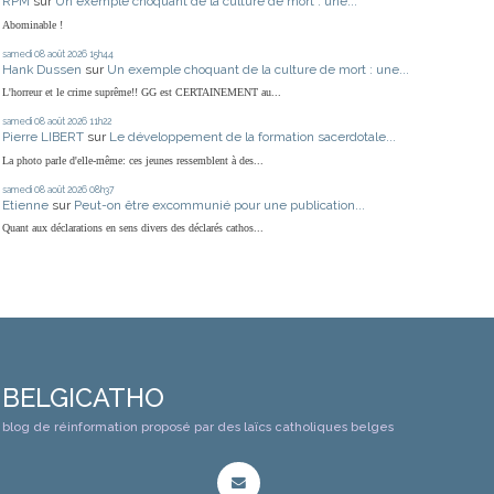
RPM
sur
Un exemple choquant de la culture de mort : une...
Abominable !
samedi 08
août 2026
15h44
Hank Dussen
sur
Un exemple choquant de la culture de mort : une...
L'horreur et le crime suprême!! GG est CERTAINEMENT au...
samedi 08
août 2026
11h22
Pierre LIBERT
sur
Le développement de la formation sacerdotale...
La photo parle d'elle-même: ces jeunes ressemblent à des...
samedi 08
août 2026
08h37
Etienne
sur
Peut-on être excommunié pour une publication...
Quant aux déclarations en sens divers des déclarés cathos...
BELGICATHO
blog de réinformation proposé par des laïcs catholiques belges