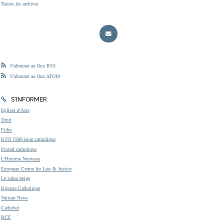
Toutes les archives
S'abonner au flux RSS
S'abonner au flux ATOM
S'INFORMER
Eglises d'Asie
Zenit
Fides
KTO Télévision catholique
Portail catholique
L'Homme Nouveau
European Centre for Law & Justice
Le salon beige
Riposte Catholique
Vatican News
Cathobel
RCF