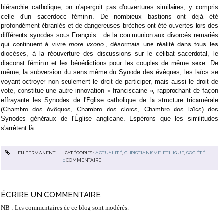
hiérarchie catholique, on n'aperçoit pas d'ouvertures similaires, y compris
celle d'un sacerdoce féminin. De nombreux bastions ont déjà été
profondément ébranlés et de dangereuses brèches ont été ouvertes lors des
différents synodes sous François : de la communion aux divorcés remariés
qui continuent à vivre
more uxorio.
, désormais une réalité dans tous les
diocèses, à la réouverture des discussions sur le célibat sacerdotal, le
diaconat féminin et les bénédictions pour les couples de même sexe. De
même, la subversion du sens même du Synode des évêques, les laïcs se
voyant octroyer non seulement le droit de participer, mais aussi le droit de
vote, constitue une autre innovation « franciscaine », rapprochant de façon
effrayante les Synodes de l'Église catholique de la structure tricamérale
(Chambre des évêques, Chambre des clercs, Chambre des laïcs) des
Synodes généraux de l'Église anglicane. Espérons que les similitudes
s'arrêtent là.
LIEN PERMANENT
CATÉGORIES :
ACTUALITÉ
,
CHRISTIANISME
,
ETHIQUE
,
SOCIÉTÉ
0
COMMENTAIRE
ÉCRIRE UN COMMENTAIRE
NB : Les commentaires de ce blog sont modérés.