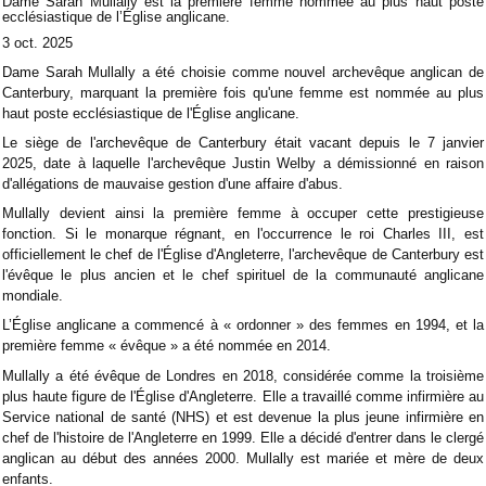
Dame Sarah Mullally est la première femme nommée au plus haut poste
ecclésiastique de l’Église anglicane.
3 oct. 2025
Dame Sarah Mullally a été choisie comme nouvel archevêque anglican de
Canterbury, marquant la première fois qu'une femme est nommée au plus
haut poste ecclésiastique de l'Église anglicane.
Le siège de l'archevêque de Canterbury était vacant depuis le 7 janvier
2025, date à laquelle l'archevêque Justin Welby a démissionné en raison
d'allégations de mauvaise gestion d'une affaire d'abus.
Mullally devient ainsi la première femme à occuper cette prestigieuse
fonction. Si le monarque régnant, en l'occurrence le roi Charles III, est
officiellement le chef de l'Église d'Angleterre, l'archevêque de Canterbury est
l'évêque le plus ancien et le chef spirituel de la communauté anglicane
mondiale.
L’Église anglicane a commencé à « ordonner » des femmes en 1994, et la
première femme « évêque » a été nommée en 2014.
Mullally a été évêque de Londres en 2018, considérée comme la troisième
plus haute figure de l'Église d'Angleterre. Elle a travaillé comme infirmière au
Service national de santé (NHS) et est devenue la plus jeune infirmière en
chef de l'histoire de l'Angleterre en 1999. Elle a décidé d'entrer dans le clergé
anglican au début des années 2000. Mullally est mariée et mère de deux
enfants.