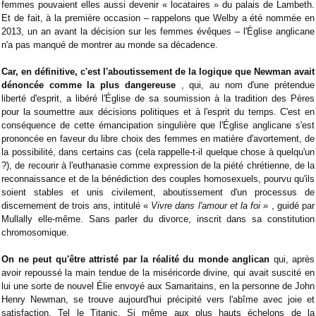
femmes pouvaient elles aussi devenir « locataires » du palais de Lambeth.
Et de fait, à la première occasion – rappelons que Welby a été nommée en
2013, un an avant la décision sur les femmes évêques – l'Église anglicane
n'a pas manqué de montrer au monde sa décadence.
Car, en définitive, c'est l'aboutissement de la logique que Newman avait
dénoncée comme la plus dangereuse
, qui, au nom d'une prétendue
liberté d'esprit, a libéré l'Église de sa soumission à la tradition des Pères
pour la soumettre aux décisions politiques et à l'esprit du temps. C'est en
conséquence de cette émancipation singulière que l'Église anglicane s'est
prononcée en faveur du libre choix des femmes en matière d'avortement, de
la possibilité, dans certains cas (cela rappelle-t-il quelque chose à quelqu'un
?), de recourir à l'euthanasie comme expression de la piété chrétienne, de la
reconnaissance et de la bénédiction des couples homosexuels, pourvu qu'ils
soient stables et unis civilement, aboutissement d'un processus de
discernement de trois ans, intitulé «
Vivre dans l'amour et la foi »
, guidé par
Mullally elle-même. Sans parler du divorce, inscrit dans sa constitution
chromosomique.
On ne peut qu'être attristé par la réalité du monde anglican
qui, après
avoir repoussé la main tendue de la miséricorde divine, qui avait suscité en
lui une sorte de nouvel Élie envoyé aux Samaritains, en la personne de John
Henry Newman, se trouve aujourd'hui précipité vers l'abîme avec joie et
satisfaction. Tel le Titanic. Si même aux plus hauts échelons de la