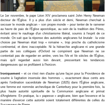
Le 1er novembre, le pape Léon XIV proclamera saint John Henry Newman
docteur de l'Église. Il y a plus d'un siècle et demi, Newman cherchait à
secouer le monde anglican – son propre monde – pour tenter de le ramener
au havre de paix de l'Église apostolique, au sein de la tradition des Pères,
évitant ainsi le naufrage d'un christianisme libéral, soumis à l'esprit de ce
monde. On sait que la réponse des autorités anglicanes fut
brutale
: la voie
choisie par Newman était trop « romaine », trop proche du catholicisme
continental, et donc inacceptable. Ni la hiérarchie anglicane ni une grande
partie de ses collègues d'Oxford ne comprirent que Newman ne se
contentait pas de regarder en arrière, vers les IVe et Ve siècles de l'Église,
mais qu'il regardait aussi loin devant, pressentant les tendances
dangereuses qui se profilaient à l'horizon.
Ironiquement
– ​​et ce n'est rien d'autre qu'une façon pour la Providence de
sourire à l'agitation insensée des hommes –, exactement deux cents ans
après l'ordination sacerdotale de Newman (1825) dans l'Église anglicane,
une femme est nommée archevêque de Canterbury pour la première fois, la
plus haute autorité spirituelle de la Communion anglicane et primat
d'Angleterre. En pratique, la « papesse » anglicane, bien que l'essence et la
manière d'exercer cette autorité soient totalement différentes de celles du
Successeur de Pierre.