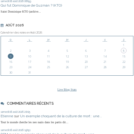
samedi 08
août 2026
08h59
Qui fut Dominique de Guzmán ? (KTO)
Saint Dominique KTO (archive...
AOÛT 2026
Calendrier des notes en Août 2026
D
L
M
M
J
V
S
1
2
3
4
5
6
7
8
9
10
11
12
13
14
15
16
17
18
19
20
21
22
23
24
25
26
27
28
29
30
31
Live Blog Stats
COMMENTAIRES RÉCENTS
samedi 08
août 2026
21h25
Etienne
sur
Un exemple choquant de la culture de mort : une...
Tout le monde cherche les neo nazis dans les partis dit...
samedi 08
août 2026
19h51