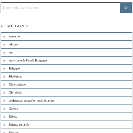
CATÉGORIES
Actualité
Afrique
Art
Au rythme de l'année liturgique
Belgique
Bioéthique
Christianisme
Clin d'oeil
conférences, spectacles, manifestations
Culture
Débats
Défense de la Vie
Doctrine