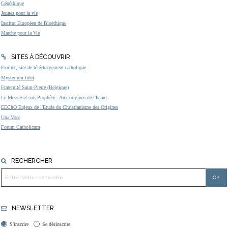
Généthique
Jeunes pour la vie
Institut Européen de Bioéthique
Marche pour la Vie
SITES À DÉCOUVRIR
Exultet, site de téléchargement catholique
Mysterium fidei
Fraternité Saint-Pierre (Belgique)
Le Messie et son Prophète - Aux origines de l'Islam
EEChO Enjeux de l'Etude du Christianisme des Origines
Una Voce
Forum Catholicum
RECHERCHER
NEWSLETTER
S'inscrire
Se désinscrire