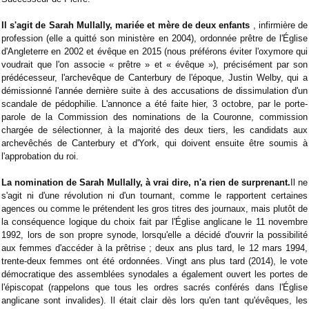
Il s'agit de Sarah Mullally, mariée et mère de deux enfants
, infirmière de
profession (elle a quitté son ministère en 2004), ordonnée prêtre de l'Église
d'Angleterre en 2002 et évêque en 2015 (nous préférons éviter l'oxymore qui
voudrait que l'on associe « prêtre » et « évêque »), précisément par son
prédécesseur, l'archevêque de Canterbury de l'époque, Justin Welby, qui a
démissionné l'année dernière suite à des accusations de dissimulation d'un
scandale de pédophilie. L'annonce a été faite hier, 3 octobre, par le porte-
parole de la Commission des nominations de la Couronne, commission
chargée de sélectionner, à la majorité des deux tiers, les candidats aux
archevêchés de Canterbury et d'York, qui doivent ensuite être soumis à
l'approbation du roi.
La nomination de Sarah Mullally, à vrai dire, n'a rien de surprenant.
Il ne
s'agit ni d'une révolution ni d'un tournant, comme le rapportent certaines
agences ou comme le prétendent les gros titres des journaux, mais plutôt de
la conséquence logique du choix fait par l'Église anglicane le 11 novembre
1992, lors de son propre synode, lorsqu'elle a décidé d'ouvrir la possibilité
aux femmes d'accéder à la prêtrise ; deux ans plus tard, le 12 mars 1994,
trente-deux femmes ont été ordonnées. Vingt ans plus tard (2014), le vote
démocratique des assemblées synodales a également ouvert les portes de
l'épiscopat (rappelons que tous les ordres sacrés conférés dans l'Église
anglicane sont invalides). Il était clair dès lors qu'en tant qu'évêques, les