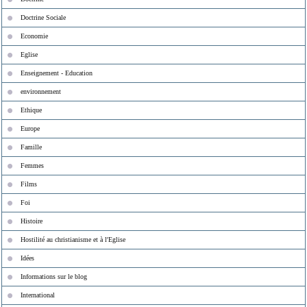
Doctrine Sociale
Economie
Eglise
Enseignement - Education
environnement
Ethique
Europe
Famille
Femmes
Films
Foi
Histoire
Hostilité au christianisme et à l'Eglise
Idées
Informations sur le blog
International