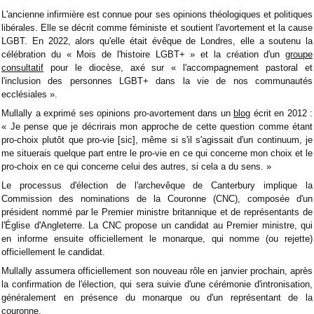
L'ancienne infirmière est connue pour ses opinions théologiques et politiques
libérales. Elle se décrit comme féministe et soutient l'avortement et la cause
LGBT. En 2022, alors qu'elle était évêque de Londres, elle a soutenu la
célébration du « Mois de l'histoire LGBT+ » et la création d'un
groupe
consultatif
pour le diocèse, axé sur « l'accompagnement pastoral et
l'inclusion des personnes LGBT+ dans la vie de nos communautés
ecclésiales ».
Mullally a exprimé ses opinions pro-avortement dans un
blog
écrit en 2012 :
« Je pense que je décrirais mon approche de cette question comme étant
pro-choix plutôt que pro-vie [sic], même si s'il s'agissait d'un continuum, je
me situerais quelque part entre le pro-vie en ce qui concerne mon choix et le
pro-choix en ce qui concerne celui des autres, si cela a du sens. »
Le processus d'élection de l'archevêque de Canterbury implique la
Commission des nominations de la Couronne (CNC), composée d'un
président nommé par le Premier ministre britannique et de représentants de
l'Église d'Angleterre. La CNC propose un candidat au Premier ministre, qui
en informe ensuite officiellement le monarque, qui nomme (ou rejette)
officiellement le candidat.
Mullally assumera officiellement son nouveau rôle en janvier prochain, après
la confirmation de l'élection, qui sera suivie d'une cérémonie d'intronisation,
généralement en présence du monarque ou d'un représentant de la
couronne.