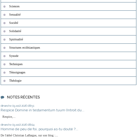
Sciences
Sexualité
Société
Solidarité
Spiritualité
Structures ecclésiastiques
Synode
Techniques
Témoignages
Théologie
NOTES RÉCENTES
dimanche 09
août 2026
08h31
Respice Domine in testamentum tuum (Introit du...
Respice,...
dimanche 09
août 2026
08h24
Homme de peu de foi, pourquoi as-tu douté ?...
De l'abbé Christian Laffargue, sur son blog :...