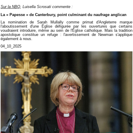
Sur la NBQ
, Luisella Scrosati commente :
La « Papesse » de Canterbury, point culminant du naufrage anglican
La nomination de Sarah Mullally comme primat d'Angleterre marque
l'aboutissement d'une Église défigurée par les ouvertures que certains
voudraient introduire, même au sein de l'Église catholique. Mais la tradition
apostolique constitue un refuge : l'avertissement de Newman s'applique
également à nous.
04_10_2025