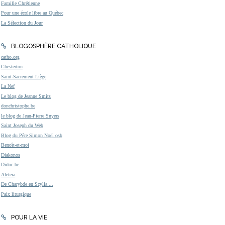
Famille Chrétienne
Pour une école libre au Québec
La Sélection du Jour
BLOGOSPHÈRE CATHOLIQUE
catho.org
Chesterton
Saint-Sacrement Liège
La Nef
Le blog de Jeanne Smits
donchristophe.be
le blog de Jean-Pierre Snyers
Saint Joseph du Web
Blog du Père Simon Noël osb
Benoît-et-moi
Diakonos
Didoc.be
Aleteia
De Charybde en Scylla ...
Paix liturgique
POUR LA VIE