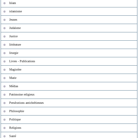
Islam
islamisme
Jeunes
Judaïsme
Justice
littérature
liturgie
Livres - Publications
Magistère
Marie
Médias
Patrimoine religieux
Persécutions antichrétiennes
Philosophie
Politique
Religions
Santé