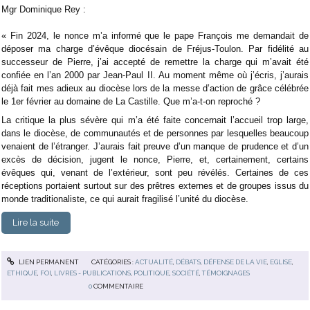
Mgr Dominique Rey :
« Fin 2024, le nonce m’a informé que le pape François me demandait de
déposer ma charge d’évêque diocésain de Fréjus-Toulon. Par fidélité au
successeur de Pierre, j’ai accepté de remettre la charge qui m’avait été
confiée en l’an 2000 par Jean-Paul II. Au moment même où j’écris, j’aurais
déjà fait mes adieux au diocèse lors de la messe d’action de grâce célébrée
le 1er février au domaine de La Castille. Que m’a-t-on reproché ?
La critique la plus sévère qui m’a été faite concernait l’accueil trop large,
dans le diocèse, de communautés et de personnes par lesquelles beaucoup
venaient de l’étranger. J’aurais fait preuve d’un manque de prudence et d’un
excès de décision, jugent le nonce, Pierre, et, certainement, certains
évêques qui, venant de l’extérieur, sont peu révélés. Certaines de ces
réceptions portaient surtout sur des prêtres externes et de groupes issus du
monde traditionaliste, ce qui aurait fragilisé l’unité du diocèse.
Lire la suite
LIEN PERMANENT
CATÉGORIES :
ACTUALITÉ
,
DÉBATS
,
DÉFENSE DE LA VIE
,
EGLISE
,
ETHIQUE
,
FOI
,
LIVRES - PUBLICATIONS
,
POLITIQUE
,
SOCIÉTÉ
,
TÉMOIGNAGES
0
COMMENTAIRE