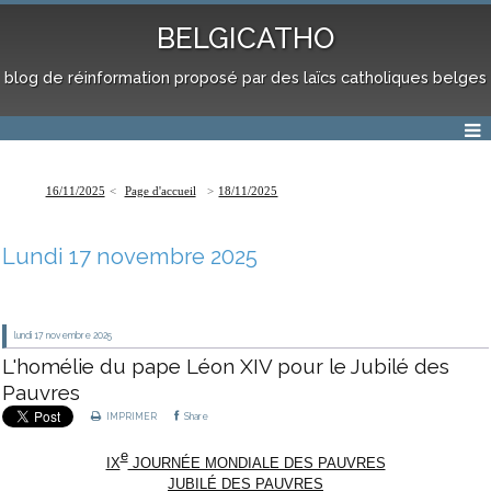
BELGICATHO
blog de réinformation proposé par des laïcs catholiques belges
16/11/2025
Page d'accueil
18/11/2025
Lundi 17 novembre 2025
lundi 17
novembre 2025
L'homélie du pape Léon XIV pour le Jubilé des
Pauvres
IMPRIMER
Share
e
IX
JOURNÉE MONDIALE DES PAUVRES
JUBILÉ DES PAUVRES