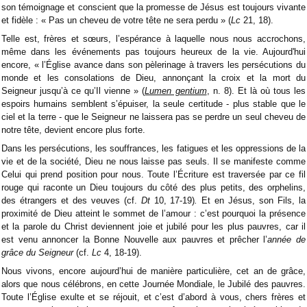
son témoignage et conscient que la promesse de Jésus est toujours vivante
et fidèle : « Pas un cheveu de votre tête ne sera perdu » (
Lc
21, 18).
Telle est, frères et sœurs, l’espérance à laquelle nous nous accrochons,
même dans les événements pas toujours heureux de la vie. Aujourd'hui
encore, « l’Église avance dans son pèlerinage à travers les persécutions du
monde et les consolations de Dieu, annonçant la croix et la mort du
Seigneur jusqu’à ce qu’Il vienne » (
Lumen gentium
, n. 8). Et là où tous les
espoirs humains semblent s’épuiser, la seule certitude - plus stable que le
ciel et la terre - que le Seigneur ne laissera pas se perdre un seul cheveu de
notre tête, devient encore plus forte.
Dans les persécutions, les souffrances, les fatigues et les oppressions de la
vie et de la société, Dieu ne nous laisse pas seuls. Il se manifeste comme
Celui qui prend position pour nous. Toute l’Écriture est traversée par ce fil
rouge qui raconte un Dieu toujours du côté des plus petits, des orphelins,
des étrangers et des veuves (cf.
Dt
10, 17-19)
.
Et en Jésus, son Fils, la
proximité de Dieu atteint le sommet de l’amour : c’est pourquoi la présence
et la parole du Christ deviennent joie et jubilé pour les plus pauvres, car il
est venu annoncer la Bonne Nouvelle aux pauvres et prêcher l’
année de
grâce du Seigneur
(cf.
Lc
4, 18-19).
Nous vivons, encore aujourd’hui de manière particulière, cet an de grâce,
alors que nous célébrons, en cette Journée Mondiale, le Jubilé des pauvres.
Toute l’Église exulte et se réjouit, et c’est d’abord à vous, chers frères et