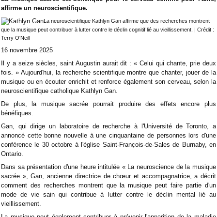
affirme un neuroscientifique.
La neuroscientifique Kathlyn Gan affirme que des recherches montrent
que la musique peut contribuer à lutter contre le déclin cognitif lié au vieillissement. | Crédit :
Terry O'Neill
16 novembre 2025
Il y a seize siècles, saint Augustin aurait dit : « Celui qui chante, prie deux
fois. » Aujourd'hui, la recherche scientifique montre que chanter, jouer de la
musique ou en écouter enrichit et renforce également son cerveau, selon la
neuroscientifique catholique Kathlyn Gan.
De plus, la musique sacrée pourrait produire des effets encore plus
bénéfiques.
Gan, qui dirige un laboratoire de recherche à l'Université de Toronto, a
annoncé cette bonne nouvelle à une cinquantaine de personnes lors d'une
conférence le 30 octobre à l'église Saint-François-de-Sales de Burnaby, en
Ontario.
Dans sa présentation d'une heure intitulée « La neuroscience de la musique
sacrée », Gan, ancienne directrice de chœur et accompagnatrice, a décrit
comment des recherches montrent que la musique peut faire partie d'un
mode de vie sain qui contribue à lutter contre le déclin mental lié au
vieillissement.
La musique peut également contribuer à prévenir l'apparition de la maladie