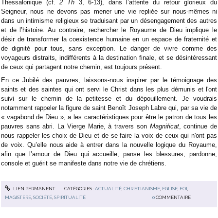
Thessalonique (cf.
2 Th
3, 6-13), dans l’attente du retour glorieux du
Seigneur, nous ne devons pas mener une vie repliée sur nous-mêmes ni
dans un intimisme religieux se traduisant par un désengagement des autres
et de l’histoire. Au contraire, rechercher le Royaume de Dieu implique le
désir de transformer la coexistence humaine en un espace de fraternité et
de dignité pour tous, sans exception. Le danger de vivre comme des
voyageurs distraits, indifférents à la destination finale, et se désintéressant
de ceux qui partagent notre chemin, est toujours présent.
En ce Jubilé des pauvres, laissons-nous inspirer par le témoignage des
saints et des saintes qui ont servi le Christ dans les plus démunis et l'ont
suivi sur le chemin de la petitesse et du dépouillement. Je voudrais
notamment rappeler la figure de saint Benoît Joseph Labre qui, par sa vie de
« vagabond de Dieu », a les caractéristiques pour être le patron de tous les
pauvres sans abri. La Vierge Marie, à travers son
Magnificat
, continue de
nous rappeler les choix de Dieu et de se faire la voix de ceux qui n'ont pas
de voix. Qu’elle nous aide à entrer dans la nouvelle logique du Royaume,
afin que l’amour de Dieu qui accueille, panse les blessures, pardonne,
console et guérit se manifeste dans notre vie de chrétiens.
LIEN PERMANENT
CATÉGORIES :
ACTUALITÉ
,
CHRISTIANISME
,
EGLISE
,
FOI
,
MAGISTÈRE
,
SOCIÉTÉ
,
SPIRITUALITÉ
0
COMMENTAIRE