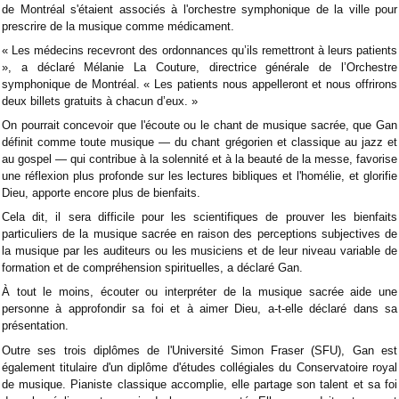
de Montréal s'étaient associés à l'orchestre symphonique de la ville pour
prescrire de la musique comme médicament.
« Les médecins recevront des ordonnances qu’ils remettront à leurs patients
», a déclaré Mélanie La Couture, directrice générale de l’Orchestre
symphonique de Montréal. « Les patients nous appelleront et nous offrirons
deux billets gratuits à chacun d’eux. »
On pourrait concevoir que l'écoute ou le chant de musique sacrée, que Gan
définit comme toute musique — du chant grégorien et classique au jazz et
au gospel — qui contribue à la solennité et à la beauté de la messe, favorise
une réflexion plus profonde sur les lectures bibliques et l'homélie, et glorifie
Dieu, apporte encore plus de bienfaits.
Cela dit, il sera difficile pour les scientifiques de prouver les bienfaits
particuliers de la musique sacrée en raison des perceptions subjectives de
la musique par les auditeurs ou les musiciens et de leur niveau variable de
formation et de compréhension spirituelles, a déclaré Gan.
À tout le moins, écouter ou interpréter de la musique sacrée aide une
personne à approfondir sa foi et à aimer Dieu, a-t-elle déclaré dans sa
présentation.
Outre ses trois diplômes de l'Université Simon Fraser (SFU), Gan est
également titulaire d'un diplôme d'études collégiales du Conservatoire royal
de musique. Pianiste classique accomplie, elle partage son talent et sa foi