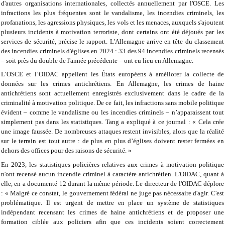
d'autres organisations internationales, collectés annuellement par l'OSCE. Les
infractions les plus fréquentes sont le vandalisme, les incendies criminels, les
profanations, les agressions physiques, les vols et les menaces, auxquels s'ajoutent
plusieurs incidents à motivation terroriste, dont certains ont été déjoués par les
services de sécurité, précise le rapport. L'Allemagne arrive en tête du classement
des incendies criminels d'églises en 2024 : 33 des 94 incendies criminels recensés
– soit près du double de l'année précédente – ont eu lieu en Allemagne.
L’OSCE et l’OIDAC appellent les États européens à améliorer la collecte de
données sur les crimes antichrétiens. En Allemagne, les crimes de haine
antichrétiens sont actuellement enregistrés exclusivement dans le cadre de la
criminalité à motivation politique. De ce fait, les infractions sans mobile politique
évident – ​​comme le vandalisme ou les incendies criminels – n’apparaissent tout
simplement pas dans les statistiques. Tang a expliqué à ce journal : « Cela crée
une image faussée. De nombreuses attaques restent invisibles, alors que la réalité
sur le terrain est tout autre : de plus en plus d’églises doivent rester fermées en
dehors des offices pour des raisons de sécurité. »
En 2023, les statistiques policières relatives aux crimes à motivation politique
n'ont recensé aucun incendie criminel à caractère antichrétien. L'OIDAC, quant à
elle, en a documenté 12 durant la même période. Le directeur de l'OIDAC déplore
: « Malgré ce constat, le gouvernement fédéral ne juge pas nécessaire d'agir. C'est
problématique. Il est urgent de mettre en place un système de statistiques
indépendant recensant les crimes de haine antichrétiens et de proposer une
formation ciblée aux policiers afin que ces incidents soient correctement