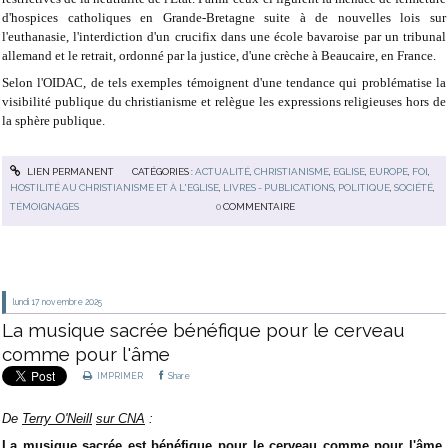
d'hospices catholiques en Grande-Bretagne suite à de nouvelles lois sur
l'euthanasie, l'interdiction d'un crucifix dans une école bavaroise par un tribunal
allemand et le retrait, ordonné par la justice, d'une crèche à Beaucaire, en France.
Selon l'OIDAC, de tels exemples témoignent d'une tendance qui problématise la
visibilité publique du christianisme et relègue les expressions religieuses hors de
la sphère publique.
LIEN PERMANENT
CATÉGORIES :
ACTUALITÉ
,
CHRISTIANISME
,
EGLISE
,
EUROPE
,
FOI
,
HOSTILITÉ AU CHRISTIANISME ET À L'EGLISE
,
LIVRES - PUBLICATIONS
,
POLITIQUE
,
SOCIÉTÉ
,
TÉMOIGNAGES
0
COMMENTAIRE
lundi 17
novembre 2025
La musique sacrée bénéfique pour le cerveau
comme pour l'âme
IMPRIMER
Share
De
Terry O'Neill
sur CNA
:
La musique sacrée est bénéfique pour le cerveau comme pour l'âme,