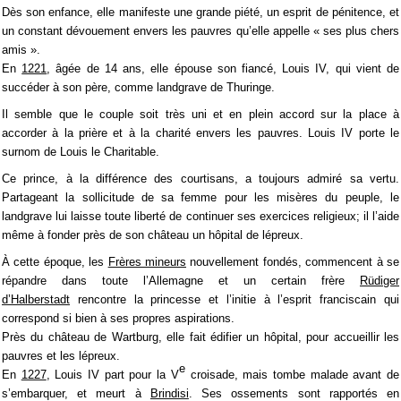
Dès son enfance, elle manifeste une grande piété, un esprit de pénitence, et
un constant dévouement envers les pauvres qu’elle appelle « ses plus chers
amis ».
En
1221
, âgée de 14 ans, elle épouse son fiancé, Louis IV, qui vient de
succéder à son père, comme landgrave de Thuringe.
Il semble que le couple soit très uni et en plein accord sur la place à
accorder à la prière et à la charité envers les pauvres. Louis IV porte le
surnom de Louis le Charitable.
Ce prince, à la différence des courtisans, a toujours admiré sa vertu.
Partageant la sollicitude de sa femme pour les misères du peuple, le
landgrave lui laisse toute liberté de continuer ses exercices religieux; il l’aide
même à fonder près de son château un hôpital de lépreux.
À cette époque, les
Frères mineurs
nouvellement fondés, commencent à se
répandre dans toute l’Allemagne et un certain frère
Rüdiger
d’Halberstadt
rencontre la princesse et l’initie à l’esprit franciscain qui
correspond si bien à ses propres aspirations.
Près du château de Wartburg, elle fait édifier un hôpital, pour accueillir les
pauvres et les lépreux.
e
En
1227
, Louis IV part pour la V
croisade, mais tombe malade avant de
s’embarquer, et meurt à
Brindisi
. Ses ossements sont rapportés en