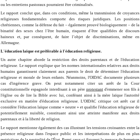
ou les entretiens pastoraux pourraient être criminalisés.
Le rapport conclut que, dans ces conditions, même la transmission de croyances
religieuses fondamentales comporte des risques juridiques. Les positions
chrétiennes, comme la défense du fait – également prouvé biologiquement – ​​de la
binarité des sexes chez l’être humain, risquent d’être qualifiées de discours
haineux et, par conséquent, de faire l’objet de discriminations, même en
Allemagne.
L'éducation laïque est préférable à l'éducation religieuse.
Un autre chapitre aborde la restriction des droits parentaux et de l'éducation
religieuse. Le rapport explique que les normes internationales relatives aux droits
humains garantissent clairement aux parents le droit de déterminer l'éducation
religieuse et morale de leurs enfants. Néanmoins, l'OIDAC documente plusieurs
cas d'ingérence grave. On peut notamment citer un arrêt de la Cour
constitutionnelle espagnole interdisant à un père
protestant
d'emmener son fils à
l'église ou de lire la Bible avec lui, conférant ainsi à la mère laïque l'autorité
exclusive en matière d'éducation religieuse. L'OIDAC critique cet arrêt car il
considère l'éducation laïque comme « neutre » et qualifie l'éducation religieuse de
potentiellement nuisible, constituant ainsi une atteinte manifeste aux droits
parentaux et à la liberté de religion.
Le rapport mentionne également des cas illustrant les tensions croissantes entre la
présence religieuse dans l'espace public et les interprétations de plus en plus
restrictives de la neutralité de l'État. Parmi ceux-ci figurent la menace de fermeture