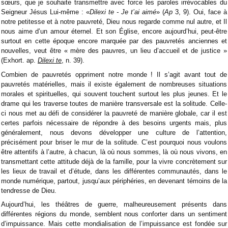
sœurs, que je souhaite transmettre avec force les paroles irrévocables du
Seigneur Jésus Lui-même : «
Dilexi te - Je t’ai aimé
» (
Ap
3, 9). Oui, face à
notre petitesse et à notre pauvreté, Dieu nous regarde comme nul autre, et Il
nous aime d’un amour éternel. Et son Église, encore aujourd’hui, peut-être
surtout en cette époque encore marquée par des pauvretés anciennes et
nouvelles, veut être « mère des pauvres, un lieu d’accueil et de justice »
(Exhort. ap.
Dilexi te
, n. 39).
Combien de pauvretés oppriment notre monde ! Il s’agit avant tout de
pauvretés matérielles, mais il existe également de nombreuses situations
morales et spirituelles, qui souvent touchent surtout les plus jeunes. Et le
drame qui les traverse toutes de manière transversale est la solitude. Celle-
ci nous met au défi de considérer la pauvreté de manière globale, car il est
certes parfois nécessaire de répondre à des besoins urgents mais, plus
généralement, nous devons développer une culture de l’attention,
précisément pour briser le mur de la solitude. C’est pourquoi nous voulons
être attentifs à l’autre, à chacun, là où nous sommes, là où nous vivons, en
transmettant cette attitude déjà de la famille, pour la vivre concrètement sur
les lieux de travail et d’étude, dans les différentes communautés, dans le
monde numérique, partout, jusqu’aux périphéries, en devenant témoins de la
tendresse de Dieu.
Aujourd’hui, les théâtres de guerre, malheureusement présents dans
différentes régions du monde, semblent nous conforter dans un sentiment
d’impuissance. Mais cette mondialisation de l’impuissance est fondée sur