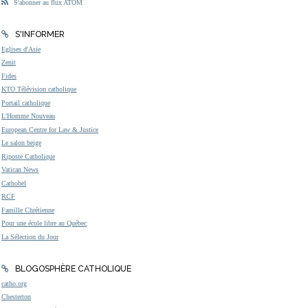
S'abonner au flux ATOM
S'INFORMER
Eglises d'Asie
Zenit
Fides
KTO Télévision catholique
Portail catholique
L'Homme Nouveau
European Centre for Law & Justice
Le salon beige
Riposte Catholique
Vatican News
Cathobel
RCF
Famille Chrétienne
Pour une école libre au Québec
La Sélection du Jour
BLOGOSPHÈRE CATHOLIQUE
catho.org
Chesterton