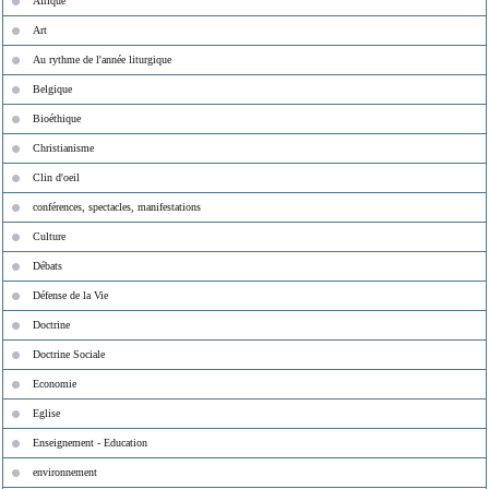
Afrique
Art
Au rythme de l'année liturgique
Belgique
Bioéthique
Christianisme
Clin d'oeil
conférences, spectacles, manifestations
Culture
Débats
Défense de la Vie
Doctrine
Doctrine Sociale
Economie
Eglise
Enseignement - Education
environnement