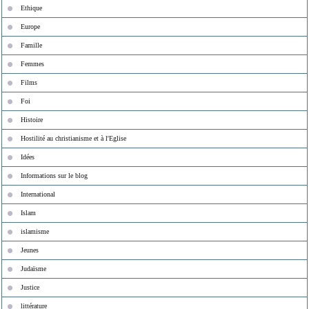
Ethique
Europe
Famille
Femmes
Films
Foi
Histoire
Hostilité au christianisme et à l'Eglise
Idées
Informations sur le blog
International
Islam
islamisme
Jeunes
Judaïsme
Justice
littérature