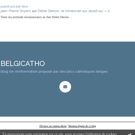
jeudi 06
août 2026
16h10
jean-Pierre Snyers
sur
Didier Decoin, le romancier qui savait qu' « il...
Toute ma profonde reconnaissance au cher Didier Decoin....
BELGICATHO
blog de réinformation proposé par des laïcs catholiques belges
Déclarer un contenu illicite
|
Mentions légales de ce blog
En poursuivant votre navigation sur ce site, vous acceptez l'utilisation de cookies.