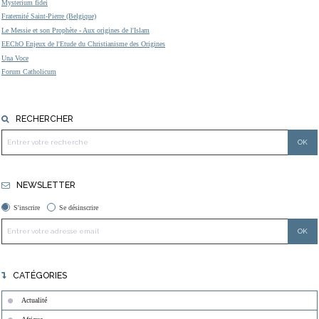
Mysterium fidei
Fraternité Saint-Pierre (Belgique)
Le Messie et son Prophète - Aux origines de l'Islam
EEChO Enjeux de l'Etude du Christianisme des Origines
Una Voce
Forum Catholicum
RECHERCHER
NEWSLETTER
S'inscrire
Se désinscrire
CATÉGORIES
Actualité