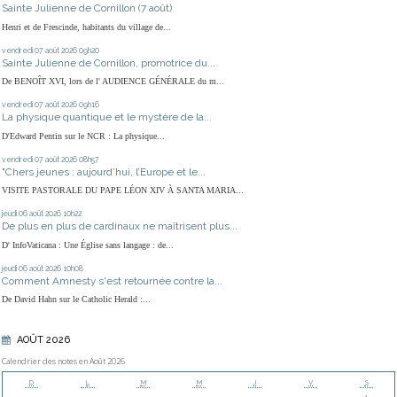
Sainte Julienne de Cornillon (7 août)
Henri et de Frescinde, habitants du village de...
vendredi 07
août 2026
09h20
Sainte Julienne de Cornillon, promotrice du...
De BENOÎT XVI, lors de l' AUDIENCE GÉNÉRALE du m...
vendredi 07
août 2026
09h16
La physique quantique et le mystère de la...
D'Edward Pentin sur le NCR : La physique...
vendredi 07
août 2026
08h57
"Chers jeunes : aujourd’hui, l’Europe et le...
VISITE PASTORALE DU PAPE LÉON XIV À SANTA MARIA...
jeudi 06
août 2026
10h22
De plus en plus de cardinaux ne maîtrisent plus...
D' InfoVaticana : Une Église sans langage : de...
jeudi 06
août 2026
10h08
Comment Amnesty s'est retournée contre la...
De David Hahn sur le Catholic Herald :...
AOÛT 2026
Calendrier des notes en Août 2026
D
L
M
M
J
V
S