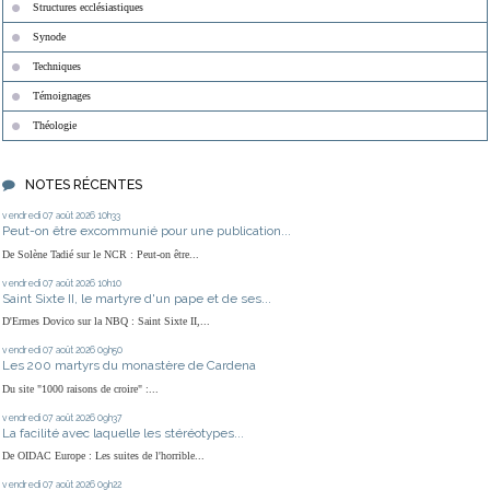
Structures ecclésiastiques
Synode
Techniques
Témoignages
Théologie
NOTES RÉCENTES
vendredi 07
août 2026
10h33
Peut-on être excommunié pour une publication...
De Solène Tadié sur le NCR : Peut-on être...
vendredi 07
août 2026
10h10
Saint Sixte II, le martyre d'un pape et de ses...
D'Ermes Dovico sur la NBQ : Saint Sixte II,...
vendredi 07
août 2026
09h50
Les 200 martyrs du monastère de Cardena
Du site "1000 raisons de croire" :...
vendredi 07
août 2026
09h37
La facilité avec laquelle les stéréotypes...
De OIDAC Europe : Les suites de l'horrible...
vendredi 07
août 2026
09h22