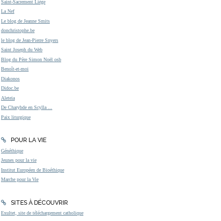
Saint-Sacrement Liège
La Nef
Le blog de Jeanne Smits
donchristophe.be
le blog de Jean-Pierre Snyers
Saint Joseph du Web
Blog du Père Simon Noël osb
Benoît-et-moi
Diakonos
Didoc.be
Aleteia
De Charybde en Scylla ...
Paix liturgique
POUR LA VIE
Généthique
Jeunes pour la vie
Institut Européen de Bioéthique
Marche pour la Vie
SITES À DÉCOUVRIR
Exultet, site de téléchargement catholique