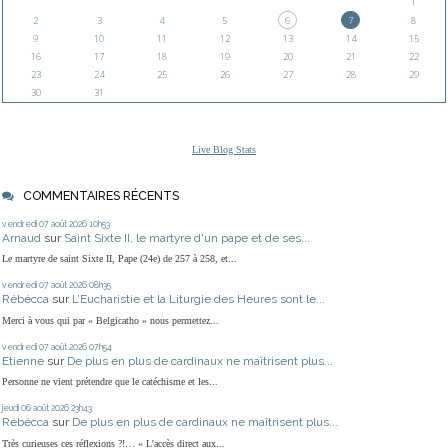
1
2
3
4
5
6
7
8
9
10
11
12
13
14
15
16
17
18
19
20
21
22
23
24
25
26
27
28
29
30
31
Live Blog Stats
COMMENTAIRES RÉCENTS
vendredi 07
août 2026
10h53
Arnaud
sur
Saint Sixte II, le martyre d'un pape et de ses...
Le martyre de saint Sixte II, Pape (24e) de 257 à 258, et...
vendredi 07
août 2026
08h35
Rébécca
sur
L’Eucharistie et la Liturgie des Heures sont le...
Merci à vous qui par « Belgicatho » nous permettez...
vendredi 07
août 2026
07h54
Etienne
sur
De plus en plus de cardinaux ne maîtrisent plus...
Personne ne vient prétendre que le catéchisme et les...
jeudi 06
août 2026
23h43
Rébécca
sur
De plus en plus de cardinaux ne maîtrisent plus...
Très curieuses ces réflexions ?!… « L'accès direct aux...