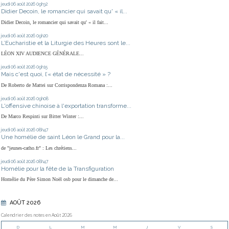
jeudi 06
août 2026
09h32
Didier Decoin, le romancier qui savait qu' « il...
Didier Decoin, le romancier qui savait qu' « il fait...
jeudi 06
août 2026
09h20
L’Eucharistie et la Liturgie des Heures sont le...
LÉON XIV AUDIENCE GÉNÉRALE...
jeudi 06
août 2026
09h15
Mais c'est quoi, l’« état de nécessité » ?
De Roberto de Mattei sur Corrispondenza Romana :...
jeudi 06
août 2026
09h08
L'offensive chinoise à l'exportation transforme...
De Marco Respinti sur Bitter Winter :...
jeudi 06
août 2026
08h47
Une homélie de saint Léon le Grand pour la...
de "jeunes-catho.fr" : Les chrétiens...
jeudi 06
août 2026
08h47
Homélie pour la fête de la Transfiguration
Homélie du Père Simon Noël osb pour le dimanche de...
AOÛT 2026
Calendrier des notes en Août 2026
D
L
M
M
J
V
S