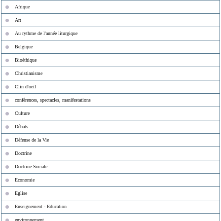
Afrique
Art
Au rythme de l'année liturgique
Belgique
Bioéthique
Christianisme
Clin d'oeil
conférences, spectacles, manifestations
Culture
Débats
Défense de la Vie
Doctrine
Doctrine Sociale
Economie
Eglise
Enseignement - Education
environnement