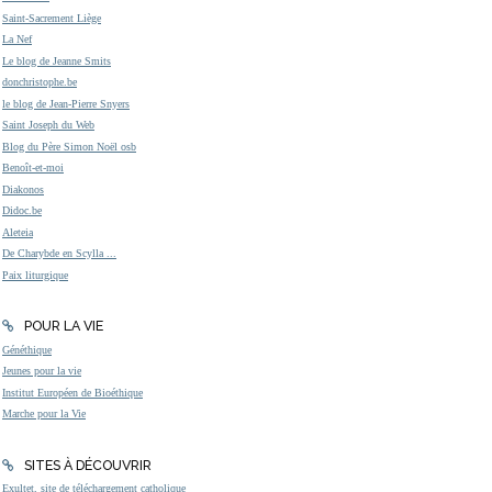
Saint-Sacrement Liège
La Nef
Le blog de Jeanne Smits
donchristophe.be
le blog de Jean-Pierre Snyers
Saint Joseph du Web
Blog du Père Simon Noël osb
Benoît-et-moi
Diakonos
Didoc.be
Aleteia
De Charybde en Scylla ...
Paix liturgique
POUR LA VIE
Généthique
Jeunes pour la vie
Institut Européen de Bioéthique
Marche pour la Vie
SITES À DÉCOUVRIR
Exultet, site de téléchargement catholique