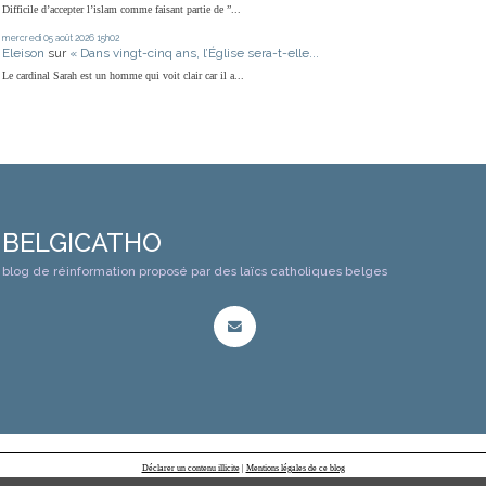
Difficile d’accepter l’islam comme faisant partie de ”...
mercredi 05
août 2026
15h02
Eleison
sur
« Dans vingt-cinq ans, l’Église sera-t-elle...
Le cardinal Sarah est un homme qui voit clair car il a...
BELGICATHO
blog de réinformation proposé par des laïcs catholiques belges
Déclarer un contenu illicite
|
Mentions légales de ce blog