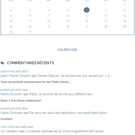
1
2
3
4
5
6
7
8
9
10
11
12
13
14
15
16
17
18
19
20
21
22
23
24
25
26
27
28
29
30
31
Live Blog Stats
COMMENTAIRES RÉCENTS
jeudi 06
août 2026
16h10
jean-Pierre Snyers
sur
Didier Decoin, le romancier qui savait qu' « il...
Toute ma profonde reconnaissance au cher Didier Decoin....
jeudi 06
août 2026
12h32
Hank Dussen
sur
Alois, le prince de la vie qui défend les...
Bravo à Son Altesse Sérénissime!
jeudi 06
août 2026
12h24
Hank Dussen
sur
De plus en plus de cardinaux ne maîtrisent plus...
Excellent!
mercredi 05
août 2026
22h40
Un veilleur
sur
L'histoire cachée de la crise migratoire de Ceuta