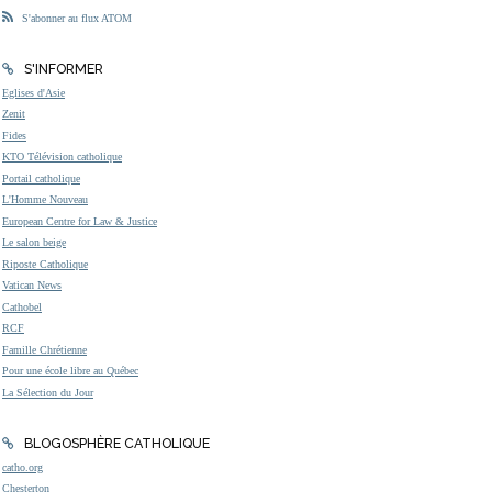
S'abonner au flux ATOM
S'INFORMER
Eglises d'Asie
Zenit
Fides
KTO Télévision catholique
Portail catholique
L'Homme Nouveau
European Centre for Law & Justice
Le salon beige
Riposte Catholique
Vatican News
Cathobel
RCF
Famille Chrétienne
Pour une école libre au Québec
La Sélection du Jour
BLOGOSPHÈRE CATHOLIQUE
catho.org
Chesterton