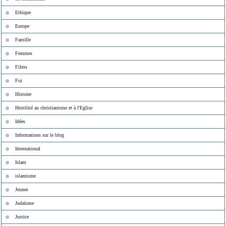
Ethique
Europe
Famille
Femmes
Films
Foi
Histoire
Hostilité au christianisme et à l'Eglise
Idées
Informations sur le blog
International
Islam
islamisme
Jeunes
Judaïsme
Justice