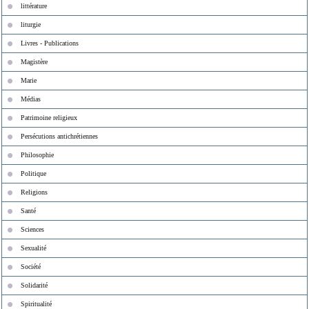
littérature
liturgie
Livres - Publications
Magistère
Marie
Médias
Patrimoine religieux
Persécutions antichrétiennes
Philosophie
Politique
Religions
Santé
Sciences
Sexualité
Société
Solidarité
Spiritualité