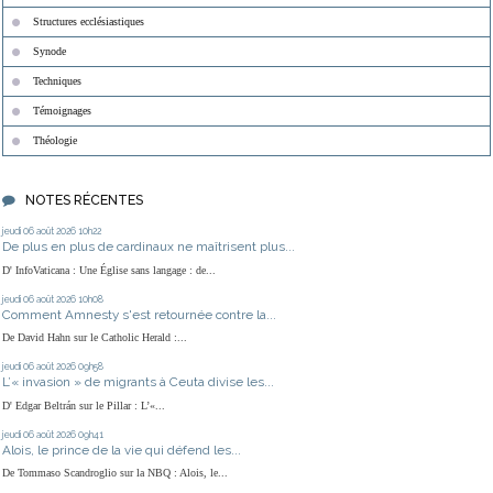
Structures ecclésiastiques
Synode
Techniques
Témoignages
Théologie
NOTES RÉCENTES
jeudi 06
août 2026
10h22
De plus en plus de cardinaux ne maîtrisent plus...
D' InfoVaticana : Une Église sans langage : de...
jeudi 06
août 2026
10h08
Comment Amnesty s'est retournée contre la...
De David Hahn sur le Catholic Herald :...
jeudi 06
août 2026
09h58
L’« invasion » de migrants à Ceuta divise les...
D' Edgar Beltrán sur le Pillar : L’«...
jeudi 06
août 2026
09h41
Alois, le prince de la vie qui défend les...
De Tommaso Scandroglio sur la NBQ : Alois, le...