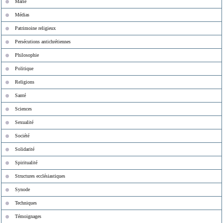
Marie
Médias
Patrimoine religieux
Persécutions antichrétiennes
Philosophie
Politique
Religions
Santé
Sciences
Sexualité
Société
Solidarité
Spiritualité
Structures ecclésiastiques
Synode
Techniques
Témoignages