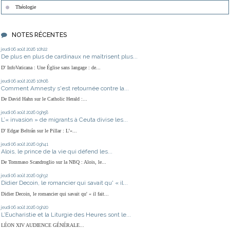
Théologie
NOTES RÉCENTES
jeudi 06
août 2026
10h22
De plus en plus de cardinaux ne maîtrisent plus...
D' InfoVaticana : Une Église sans langage : de...
jeudi 06
août 2026
10h08
Comment Amnesty s'est retournée contre la...
De David Hahn sur le Catholic Herald :...
jeudi 06
août 2026
09h58
L’« invasion » de migrants à Ceuta divise les...
D' Edgar Beltrán sur le Pillar : L’«...
jeudi 06
août 2026
09h41
Alois, le prince de la vie qui défend les...
De Tommaso Scandroglio sur la NBQ : Alois, le...
jeudi 06
août 2026
09h32
Didier Decoin, le romancier qui savait qu' « il...
Didier Decoin, le romancier qui savait qu' « il fait...
jeudi 06
août 2026
09h20
L’Eucharistie et la Liturgie des Heures sont le...
LÉON XIV AUDIENCE GÉNÉRALE...