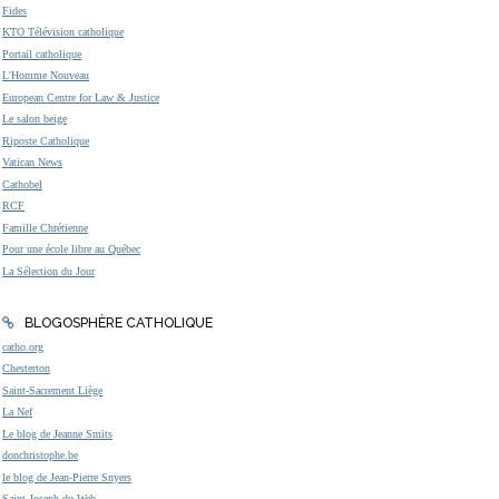
Fides
KTO Télévision catholique
Portail catholique
L'Homme Nouveau
European Centre for Law & Justice
Le salon beige
Riposte Catholique
Vatican News
Cathobel
RCF
Famille Chrétienne
Pour une école libre au Québec
La Sélection du Jour
BLOGOSPHÈRE CATHOLIQUE
catho.org
Chesterton
Saint-Sacrement Liège
La Nef
Le blog de Jeanne Smits
donchristophe.be
le blog de Jean-Pierre Snyers
Saint Joseph du Web