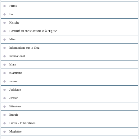
Films
Foi
Histoire
Hostilité au christianisme et à l'Eglise
Idées
Informations sur le blog
International
Islam
islamisme
Jeunes
Judaïsme
Justice
littérature
liturgie
Livres - Publications
Magistère