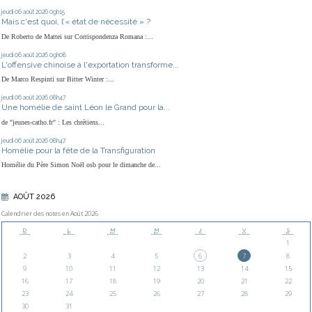
jeudi 06
août 2026
09h15
Mais c'est quoi, l’« état de nécessité » ?
De Roberto de Mattei sur Corrispondenza Romana :...
jeudi 06
août 2026
09h08
L'offensive chinoise à l'exportation transforme...
De Marco Respinti sur Bitter Winter :...
jeudi 06
août 2026
08h47
Une homélie de saint Léon le Grand pour la...
de "jeunes-catho.fr" : Les chrétiens...
jeudi 06
août 2026
08h47
Homélie pour la fête de la Transfiguration
Homélie du Père Simon Noël osb pour le dimanche de...
AOÛT 2026
Calendrier des notes en Août 2026
D
L
M
M
J
V
S
1
2
3
4
5
6
7
8
9
10
11
12
13
14
15
16
17
18
19
20
21
22
23
24
25
26
27
28
29
30
31