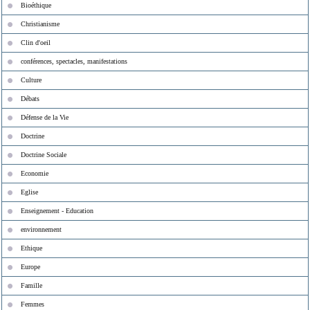
Bioéthique
Christianisme
Clin d'oeil
conférences, spectacles, manifestations
Culture
Débats
Défense de la Vie
Doctrine
Doctrine Sociale
Economie
Eglise
Enseignement - Education
environnement
Ethique
Europe
Famille
Femmes