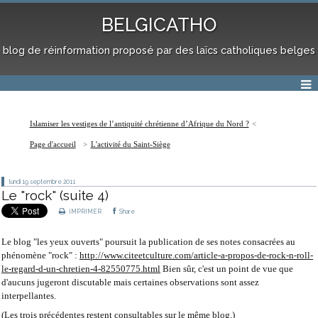
BELGICATHO
blog de réinformation proposé par des laïcs catholiques belges
Islamiser les vestiges de l’antiquité chrétienne d’Afrique du Nord ?
Page d'accueil
L'activité du Saint-Siège
lundi 19
septembre 2011
Le "rock" (suite 4)
IMPRIMER
Share
Le blog "les yeux ouverts" poursuit la publication de ses notes consacrées au
phénomène "rock" :
http://www.citeetculture.com/article-a-propos-de-rock-n-roll-
le-regard-d-un-chretien-4-82550775.html
Bien sûr, c'est un point de vue que
d'aucuns jugeront discutable mais certaines observations sont assez
interpellantes.
(Les trois précédentes restent consultables sur le même blog.)