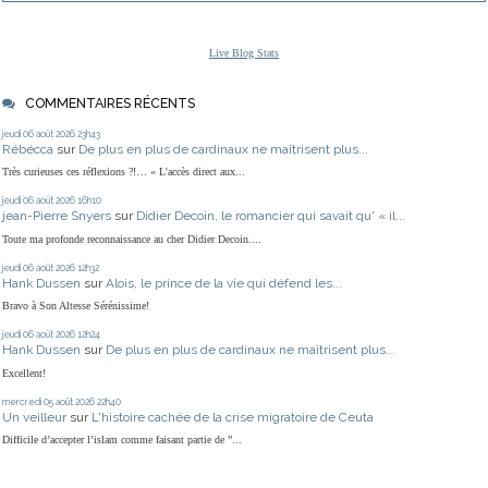
Live Blog Stats
COMMENTAIRES RÉCENTS
jeudi 06
août 2026
23h43
Rébécca
sur
De plus en plus de cardinaux ne maîtrisent plus...
Très curieuses ces réflexions ?!… « L'accès direct aux...
jeudi 06
août 2026
16h10
jean-Pierre Snyers
sur
Didier Decoin, le romancier qui savait qu' « il...
Toute ma profonde reconnaissance au cher Didier Decoin....
jeudi 06
août 2026
12h32
Hank Dussen
sur
Alois, le prince de la vie qui défend les...
Bravo à Son Altesse Sérénissime!
jeudi 06
août 2026
12h24
Hank Dussen
sur
De plus en plus de cardinaux ne maîtrisent plus...
Excellent!
mercredi 05
août 2026
22h40
Un veilleur
sur
L'histoire cachée de la crise migratoire de Ceuta
Difficile d’accepter l’islam comme faisant partie de ”...