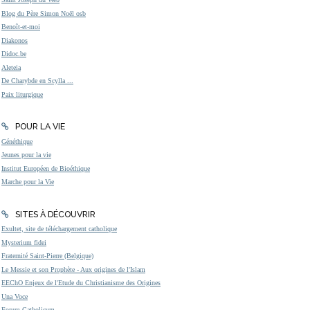
Blog du Père Simon Noël osb
Benoît-et-moi
Diakonos
Didoc.be
Aleteia
De Charybde en Scylla ...
Paix liturgique
POUR LA VIE
Généthique
Jeunes pour la vie
Institut Européen de Bioéthique
Marche pour la Vie
SITES À DÉCOUVRIR
Exultet, site de téléchargement catholique
Mysterium fidei
Fraternité Saint-Pierre (Belgique)
Le Messie et son Prophète - Aux origines de l'Islam
EEChO Enjeux de l'Etude du Christianisme des Origines
Una Voce
Forum Catholicum