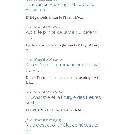
L’« invasion » de migrants à Ceuta
divise les...
D' Edgar Beltrán sur le Pillar : L’«...
jeudi 06
août 2026
09h41
Alois, le prince de la vie qui défend
les...
De Tommaso Scandroglio sur la NBQ : Alois,
le...
jeudi 06
août 2026
09h32
Didier Decoin, le romancier qui savait
qu' « il...
Didier Decoin, le romancier qui savait qu' « il
fait...
jeudi 06
août 2026
09h20
L’Eucharistie et la Liturgie des Heures
sont le...
LÉON XIV AUDIENCE GÉNÉRALE...
jeudi 06
août 2026
09h15
Mais c'est quoi, l’« état de nécessité
» ?