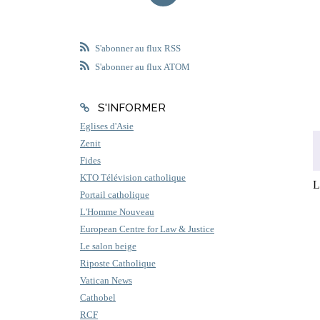
S'abonner au flux RSS
S'abonner au flux ATOM
S'INFORMER
Eglises d'Asie
Zenit
Fides
KTO Télévision catholique
L
Portail catholique
L'Homme Nouveau
European Centre for Law & Justice
Le salon beige
Riposte Catholique
Vatican News
Cathobel
RCF