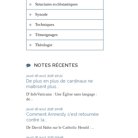
Structures ecclésiastiques
Synode
Techniques
Témoignages
Théologie
NOTES RÉCENTES
jeudi 06
août 2026
10h22
De plus en plus de cardinaux ne
maîtrisent plus...
D' InfoVaticana : Une Église sans langage :
de...
jeudi 06
août 2026
10h08
Comment Amnesty s'est retournée
contre la...
De David Hahn sur le Catholic Herald :...
jeudi 06
août 2026
09h58