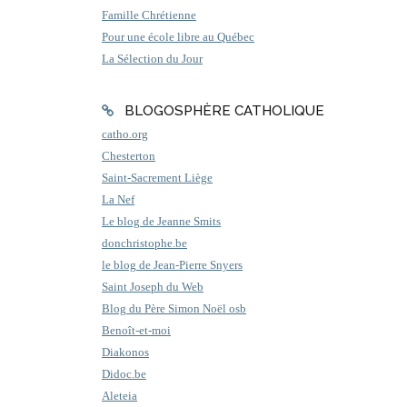
Famille Chrétienne
Pour une école libre au Québec
La Sélection du Jour
BLOGOSPHÈRE CATHOLIQUE
catho.org
Chesterton
Saint-Sacrement Liège
La Nef
Le blog de Jeanne Smits
donchristophe.be
le blog de Jean-Pierre Snyers
Saint Joseph du Web
Blog du Père Simon Noël osb
Benoît-et-moi
Diakonos
Didoc.be
Aleteia