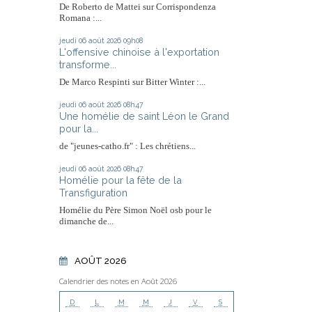
De Roberto de Mattei sur Corrispondenza
Romana :...
jeudi 06
août 2026
09h08
L'offensive chinoise à l'exportation
transforme...
De Marco Respinti sur Bitter Winter :...
jeudi 06
août 2026
08h47
Une homélie de saint Léon le Grand
pour la...
de "jeunes-catho.fr" : Les chrétiens...
jeudi 06
août 2026
08h47
Homélie pour la fête de la
Transfiguration
Homélie du Père Simon Noël osb pour le
dimanche de...
AOÛT 2026
Calendrier des notes en Août 2026
D
L
M
M
J
V
S