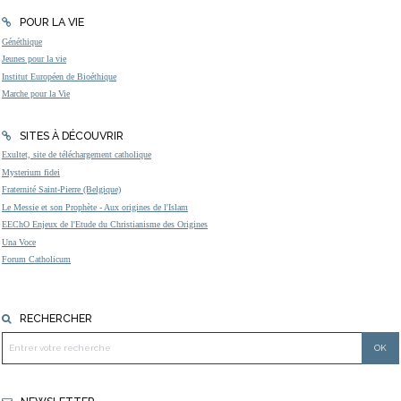
POUR LA VIE
Généthique
Jeunes pour la vie
Institut Européen de Bioéthique
Marche pour la Vie
SITES À DÉCOUVRIR
Exultet, site de téléchargement catholique
Mysterium fidei
Fraternité Saint-Pierre (Belgique)
Le Messie et son Prophète - Aux origines de l'Islam
EEChO Enjeux de l'Etude du Christianisme des Origines
Una Voce
Forum Catholicum
RECHERCHER