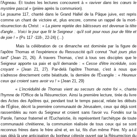
l'Agneau. Et toutes les lectures concourent à «
raviver dans les cœurs le
mystère pascal
» (prière après la communion).
Le psaume 117, chanté dans le Grand Hallel de la Pâque juive, est repris
comme un chant de victoire et, plus encore, comme un rappel de la mort-
résurrection du Christ : «
La pierre rejetée des bâtisseurs est devenue la tête
d'angle... Voici le jour que fit le Seigneur : qu'il soit pour nous jour de fête et
de joie ! »
(Ps 117 -118-, 22-24) (...)
Mais la célébration de ce dimanche est dominée par la figure de
l'apôtre Thomas et l'expérience du Ressuscité qu'il connut "
huit jours plus
tard
" (Jean 21, 26). À travers Thomas, c'est à tous ses disciples que le
Seigneur apporte sa paix et qu'il demande : «
Cesse d'être incrédule, sois
croyant »
(Jean 21, 27). Par-delà l'apôtre Thomas, c'est à nous que
s'adresse directement cette béatitude, la dernière de l'Évangile : «
Heureux
ceux qui croient sans avoir vu !
» (Jean 21, 29)
«
L'incrédulité de Thomas vient au secours de notre foi »
, chante
l'hymne de l'Office de la Résurrection. Ainsi la première lecture, tirée du livre
des Actes des Apôtres qui, pendant tout le temps pascal, relate les débuts
de l'Église, décrit la première communauté de Jérusalem, ceux qui déjà sont
rassemblés au nom du Seigneur et croient sans l'avoir vu. Fondés sur la
Parole, l'amour fraternel et l'Eucharistie, ils représentent l'archétype de toute
communauté chrétienne, la communion réalisée de tous ceux qui se sont
reconnus frères dans le frère aîné et, en lui, fils d'un même Père. N'y a-t-il
pas déjà là une anticipation du bonheur céleste ouvert par la Résurrection du