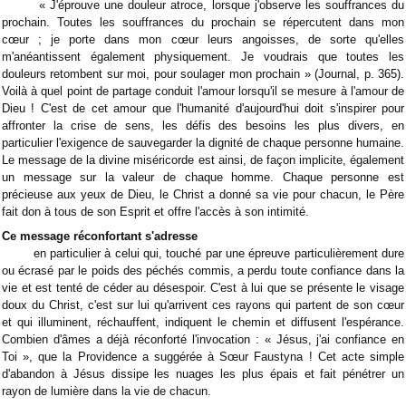
« J'éprouve une douleur atroce, lorsque j'observe les souffrances du
prochain. Toutes les souffrances du prochain se répercutent dans mon
cœur ; je porte dans mon cœur leurs angoisses, de sorte qu'elles
m'anéantissent également physiquement. Je voudrais que toutes les
douleurs retombent sur moi, pour soulager mon prochain » (Journal, p. 365).
Voilà à quel point de partage conduit l'amour lorsqu'il se mesure à l'amour de
Dieu ! C'est de cet amour que l'humanité d'aujourd'hui doit s'inspirer pour
affronter la crise de sens, les défis des besoins les plus divers, en
particulier l'exigence de sauvegarder la dignité de chaque personne humaine.
Le message de la divine miséricorde est ainsi, de façon implicite, également
un message sur la valeur de chaque homme. Chaque personne est
précieuse aux yeux de Dieu, le Christ a donné sa vie pour chacun, le Père
fait don à tous de son Esprit et offre l'accès à son intimité.
Ce message réconfortant s'adresse
en particulier à celui qui, touché par une épreuve particulièrement dure
ou écrasé par le poids des péchés commis, a perdu toute confiance dans la
vie et est tenté de céder au désespoir. C'est à lui que se présente le visage
doux du Christ, c'est sur lui qu'arrivent ces rayons qui partent de son cœur
et qui illuminent, réchauffent, indiquent le chemin et diffusent l'espérance.
Combien d'âmes a déjà réconforté l'invocation : « Jésus, j'ai confiance en
Toi », que la Providence a suggérée à Sœur Faustyna ! Cet acte simple
d'abandon à Jésus dissipe les nuages les plus épais et fait pénétrer un
rayon de lumière dans la vie de chacun.