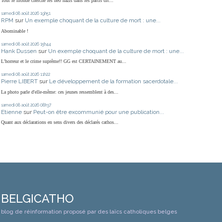
Tout le monde cherche les neo nazis dans les partis dit...
samedi 08
août 2026
19h51
RPM
sur
Un exemple choquant de la culture de mort : une...
Abominable !
samedi 08
août 2026
15h44
Hank Dussen
sur
Un exemple choquant de la culture de mort : une...
L'horreur et le crime suprême!! GG est CERTAINEMENT au...
samedi 08
août 2026
11h22
Pierre LIBERT
sur
Le développement de la formation sacerdotale...
La photo parle d'elle-même: ces jeunes ressemblent à des...
samedi 08
août 2026
08h37
Etienne
sur
Peut-on être excommunié pour une publication...
Quant aux déclarations en sens divers des déclarés cathos...
BELGICATHO
blog de réinformation proposé par des laïcs catholiques belges