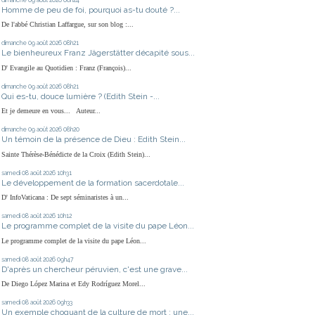
Homme de peu de foi, pourquoi as-tu douté ?...
De l'abbé Christian Laffargue, sur son blog :...
dimanche 09
août 2026
08h21
Le bienheureux Franz Jägerstätter décapité sous...
D' Evangile au Quotidien : Franz (François)...
dimanche 09
août 2026
08h21
Qui es-tu, douce lumière ? (Edith Stein -...
Et je demeure en vous... Auteur...
dimanche 09
août 2026
08h20
Un témoin de la présence de Dieu : Edith Stein...
Sainte Thérèse-Bénédicte de la Croix (Edith Stein)...
samedi 08
août 2026
10h31
Le développement de la formation sacerdotale...
D' InfoVaticana : De sept séminaristes à un...
samedi 08
août 2026
10h12
Le programme complet de la visite du pape Léon...
Le programme complet de la visite du pape Léon...
samedi 08
août 2026
09h47
D'après un chercheur péruvien, c'est une grave...
De Diego López Marina et Edy Rodríguez Morel...
samedi 08
août 2026
09h33
Un exemple choquant de la culture de mort : une...