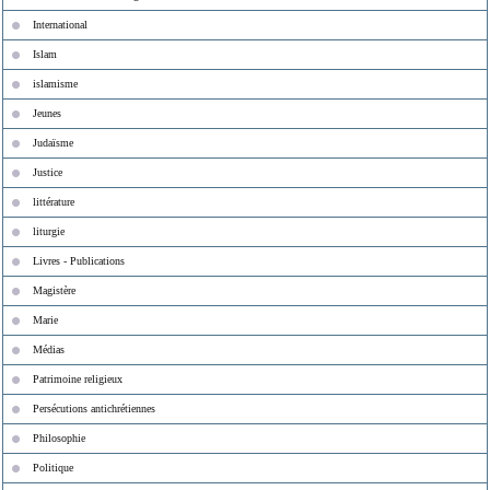
International
Islam
islamisme
Jeunes
Judaïsme
Justice
littérature
liturgie
Livres - Publications
Magistère
Marie
Médias
Patrimoine religieux
Persécutions antichrétiennes
Philosophie
Politique