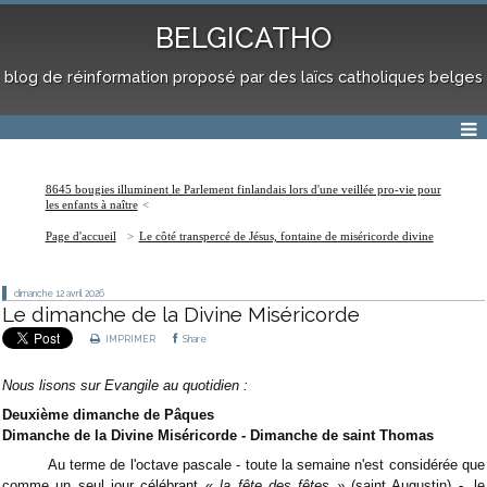
BELGICATHO
blog de réinformation proposé par des laïcs catholiques belges
8645 bougies illuminent le Parlement finlandais lors d'une veillée pro-vie pour
les enfants à naître
Page d'accueil
Le côté transpercé de Jésus, fontaine de miséricorde divine
dimanche 12
avril 2026
Le dimanche de la Divine Miséricorde
IMPRIMER
Share
Nous lisons sur Evangile au quotidien :
Deuxième dimanche de Pâques
Dimanche de la Divine Miséricorde - Dimanche de saint Thomas
Au terme de l'octave pascale - toute la semaine n'est considérée que
comme un seul jour célébrant «
la fête des fêtes »
(saint Augustin) -, le