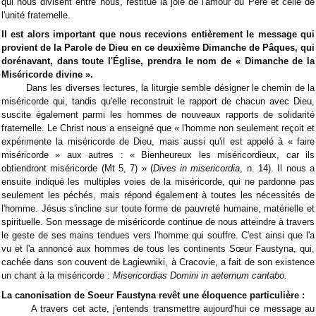
qui nous divisent entre nous, restitue la joie de l'amour du Père et celle de
l'unité fraternelle.
Il est alors important que nous recevions entièrement le message qui
provient de la Parole de Dieu en ce deuxième Dimanche de Pâques, qui
dorénavant, dans toute l'Église, prendra le nom de « Dimanche de la
Miséricorde divine ».
Dans les diverses lectures, la liturgie semble désigner le chemin de la
miséricorde qui, tandis qu'elle reconstruit le rapport de chacun avec Dieu,
suscite également parmi les hommes de nouveaux rapports de solidarité
fraternelle. Le Christ nous a enseigné que « l'homme non seulement reçoit et
expérimente la miséricorde de Dieu, mais aussi qu'il est appelé à « faire
miséricorde » aux autres : « Bienheureux les miséricordieux, car ils
obtiendront miséricorde (Mt 5, 7) » (
Dives in misericordia
, n. 14). Il nous a
ensuite indiqué les multiples voies de la miséricorde, qui ne pardonne pas
seulement les péchés, mais répond également à toutes les nécessités de
l'homme. Jésus s'incline sur toute forme de pauvreté humaine, matérielle et
spirituelle. Son message de miséricorde continue de nous atteindre à travers
le geste de ses mains tendues vers l'homme qui souffre. C'est ainsi que l'a
vu et l'a annoncé aux hommes de tous les continents Sœur Faustyna, qui,
cachée dans son couvent de Łagiewniki, à Cracovie, a fait de son existence
un chant à la miséricorde :
Misericordias Domini in aeternum cantabo.
La canonisation de Soeur Faustyna revêt une éloquence particulière :
A travers cet acte, j'entends transmettre aujourd'hui ce message au