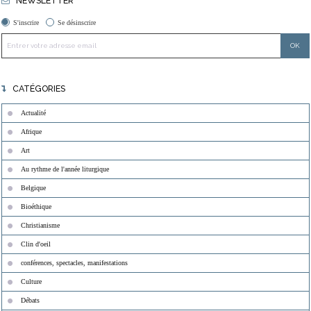
NEWSLETTER
S'inscrire
Se désinscrire
CATÉGORIES
Actualité
Afrique
Art
Au rythme de l'année liturgique
Belgique
Bioéthique
Christianisme
Clin d'oeil
conférences, spectacles, manifestations
Culture
Débats