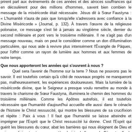
prirent part aux événements de ces années et des atroces souffrances qui
en découlèrent pour des millions d'hommes, savent bien combien le
message de la miséricorde était nécessaire. Jésus dit à Sœur Faustyna :
« L'humanité n'aura de paix que lorsqu'elle s'adressera avec confiance à la
Divine Miséricorde » (Journal, p. 132). À travers l'œuvre de la religieuse
polonaise, ce message s'est lié à jamais au vingtième siècle, dernier du
second millénaire et pont vers le troisième millénaire. Il ne s'agit pas d'un
message nouveau, mais on peut le considérer comme un don d'illumination
particulière, qui nous aide à revivre plus intensément l'Évangile de Pâques,
pour l'offrir comme un rayon de lumière aux hommes et aux femmes de
notre temps.
Que nous apporteront les années qui s'ouvrent à nous ?
Quel sera l'avenir de l'homme sur la terre ? Nous ne pouvons pas le
savoir. Il est toutefois certain qu'à côté de nouveaux progrès ne manqueront
pas, malheureusement, les expériences douloureuses. Mais la lumière de la
miséricorde divine, que le Seigneur a presque voulu remettre au monde à
travers le charisme de Sœur Faustyna, illuminera le chemin des hommes du
troisième millénaire. Comme les Apôtres autrefois, il est toutefois
nécessaire que l'humanité d'aujourd'hui accueille elle aussi dans le cénacle
de l'histoire le Christ ressuscité, qui montre les blessures de sa crucifixion
et répète : Paix à vous ! Il faut que l'humanité se laisse atteindre et
imprégner par l'Esprit que le Christ ressuscité lui donne. C'est l'Esprit qui
guérit les blessures du cœur, abat les barrières qui nous éloignent de Dieu et