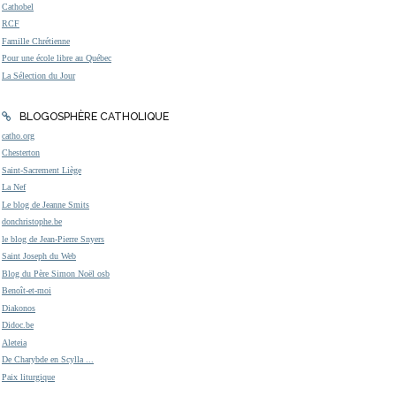
Cathobel
RCF
Famille Chrétienne
Pour une école libre au Québec
La Sélection du Jour
BLOGOSPHÈRE CATHOLIQUE
catho.org
Chesterton
Saint-Sacrement Liège
La Nef
Le blog de Jeanne Smits
donchristophe.be
le blog de Jean-Pierre Snyers
Saint Joseph du Web
Blog du Père Simon Noël osb
Benoît-et-moi
Diakonos
Didoc.be
Aleteia
De Charybde en Scylla ...
Paix liturgique