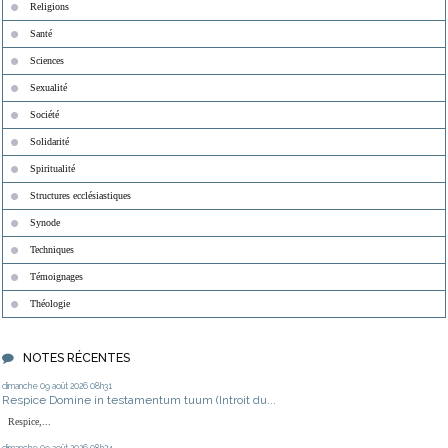
Religions
Santé
Sciences
Sexualité
Société
Solidarité
Spiritualité
Structures ecclésiastiques
Synode
Techniques
Témoignages
Théologie
NOTES RÉCENTES
dimanche 09
août 2026
08h31
Respice Domine in testamentum tuum (Introit du...
Respice,...
dimanche 09
août 2026
08h24