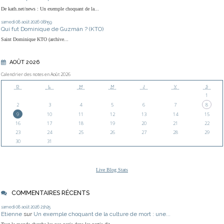
De kath.net/news : Un exemple choquant de la...
samedi 08
août 2026
08h59
Qui fut Dominique de Guzmán ? (KTO)
Saint Dominique KTO (archive...
AOÛT 2026
Calendrier des notes en Août 2026
D
L
M
M
J
V
S
1
2
3
4
5
6
7
8
9
10
11
12
13
14
15
16
17
18
19
20
21
22
23
24
25
26
27
28
29
30
31
Live Blog Stats
COMMENTAIRES RÉCENTS
samedi 08
août 2026
21h25
Etienne
sur
Un exemple choquant de la culture de mort : une...