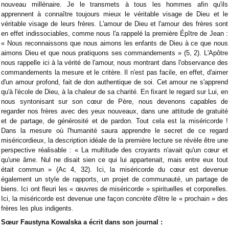
nouveau millénaire. Je le transmets à tous les hommes afin qu'ils
apprennent à connaître toujours mieux le véritable visage de Dieu et le
véritable visage de leurs frères. L'amour de Dieu et l'amour des frères sont
en effet indissociables, comme nous l'a rappelé la première Épître de Jean :
« Nous reconnaissons que nous aimons les enfants de Dieu à ce que nous
aimons Dieu et que nous pratiquons ses commandements » (5, 2). L'Apôtre
nous rappelle ici à la vérité de l'amour, nous montrant dans l'observance des
commandements la mesure et le critère. Il n'est pas facile, en effet, d'aimer
d'un amour profond, fait de don authentique de soi. Cet amour ne s'apprend
qu'à l'école de Dieu, à la chaleur de sa charité. En fixant le regard sur Lui, en
nous syntonisant sur son cœur de Père, nous devenons capables de
regarder nos frères avec des yeux nouveaux, dans une attitude de gratuité
et de partage, de générosité et de pardon. Tout cela est la miséricorde !
Dans la mesure où l'humanité saura apprendre le secret de ce regard
miséricordieux, la description idéale de la première lecture se révèle être une
perspective réalisable : « La multitude des croyants n'avait qu'un cœur et
qu'une âme. Nul ne disait sien ce qui lui appartenait, mais entre eux tout
était commun » (Ac 4, 32). Ici, la miséricorde du cœur est devenue
également un style de rapports, un projet de communauté, un partage de
biens. Ici ont fleuri les « œuvres de miséricorde » spirituelles et corporelles.
Ici, la miséricorde est devenue une façon concrète d'être le « prochain » des
frères les plus indigents.
Sœur Faustyna Kowalska a écrit dans son journal :