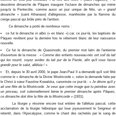
deuxième dimanche de Pâques inaugure l'octave de dimanches qui mène
jusqu'à la Pentecôte, comme aussi un jour unique de fête, un «
grand
dimanche »
(saint Athanase) d'allégresse, manifestée par la flamme du
cierge pascal qui brûle près de l'ambon.
Ce dimanche a porté de nombreux noms :
ce fut le dimanche
in albis
(« en blanc ») car, ce jour-là, les baptisés de
Pâques revêtent pour la dernière fois le vêtement blanc de leur naissance
nouvelle.
Ce fut le dimanche de
Quasimodo
, du premier mot latin de l'antienne
d'ouverture de la messe : «
Comme des enfants nouveau-nés ont soif du lait
qui les nourrit, soyez avides du lait pur de la Parole, afin qu'il vous fasse
grandir pour le salut, alléluia !
»
Et, depuis le 30 avril 2000, le pape Jean-Paul II a demandé qu'il soit fêté
comme le « dimanche de la Divine Miséricorde », selon la demande faite par
le Christ à sœur Faustine Kowalska, canonisée ce jour-là : «
Je désire qu'il y
ait une fête de la Miséricorde. Je veux que cette image que tu peindras avec
un pinceau, soit solennellement bénie le premier dimanche après Pâques,
ce dimanche doit être la fête de la Miséricorde »
(1931).
La liturgie y résonne encore tout entière de l'alléluia pascal, cette
acclamation de la liturgie hébraïque qui loue joyeusement le Seigneur et
retentit, dans l'Apocalypse, comme le chant des rachetés par le sang de