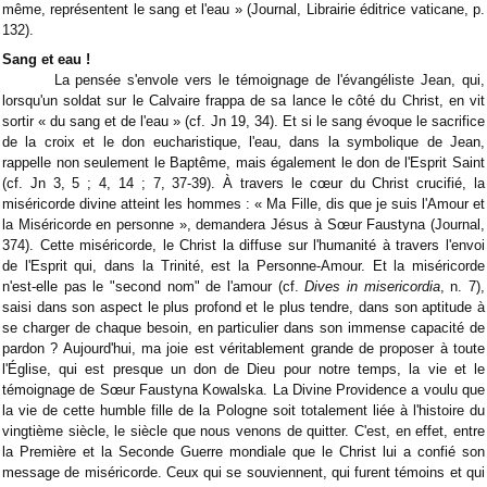
même, représentent le sang et l'eau » (Journal, Librairie éditrice vaticane, p.
132).
Sang et eau !
La pensée s'envole vers le témoignage de l'évangéliste Jean, qui,
lorsqu'un soldat sur le Calvaire frappa de sa lance le côté du Christ, en vit
sortir « du sang et de l'eau » (cf. Jn 19, 34). Et si le sang évoque le sacrifice
de la croix et le don eucharistique, l'eau, dans la symbolique de Jean,
rappelle non seulement le Baptême, mais également le don de l'Esprit Saint
(cf. Jn 3, 5 ; 4, 14 ; 7, 37-39). À travers le cœur du Christ crucifié, la
miséricorde divine atteint les hommes : « Ma Fille, dis que je suis l'Amour et
la Miséricorde en personne », demandera Jésus à Sœur Faustyna (Journal,
374). Cette miséricorde, le Christ la diffuse sur l'humanité à travers l'envoi
de l'Esprit qui, dans la Trinité, est la Personne-Amour. Et la miséricorde
n'est-elle pas le "second nom" de l'amour (cf.
Dives in misericordia
, n. 7),
saisi dans son aspect le plus profond et le plus tendre, dans son aptitude à
se charger de chaque besoin, en particulier dans son immense capacité de
pardon ? Aujourd'hui, ma joie est véritablement grande de proposer à toute
l'Église, qui est presque un don de Dieu pour notre temps, la vie et le
témoignage de Sœur Faustyna Kowalska. La Divine Providence a voulu que
la vie de cette humble fille de la Pologne soit totalement liée à l'histoire du
vingtième siècle, le siècle que nous venons de quitter. C'est, en effet, entre
la Première et la Seconde Guerre mondiale que le Christ lui a confié son
message de miséricorde. Ceux qui se souviennent, qui furent témoins et qui