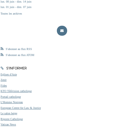
lun. 08 juin - dim. 14 juin
lun. 01 juin - dim. 07 juin
Toutes les archives
S'abonner au flux RSS
S'abonner au flux ATOM
S'INFORMER
Eglises d'Asie
Zenit
Fides
KTO Télévision catholique
Portail catholique
L'Homme Nouveau
European Centre for Law & Justice
Le salon beige
Riposte Catholique
Vatican News