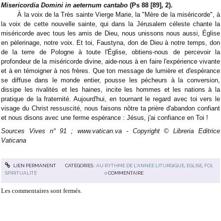
Misericordia Domini in aeternum cantabo
(Ps 88 [89], 2).
À la voix de la Très sainte Vierge Marie, la "Mère de la miséricorde", à
la voix de cette nouvelle sainte, qui dans la Jérusalem céleste chante la
miséricorde avec tous les amis de Dieu, nous unissons nous aussi, Église
en pèlerinage, notre voix. Et toi, Faustyna, don de Dieu à notre temps, don
de la terre de Pologne à toute l'Église, obtiens-nous de percevoir la
profondeur de la miséricorde divine, aide-nous à en faire l'expérience vivante
et à en témoigner à nos frères. Que ton message de lumière et d'espérance
se diffuse dans le monde entier, pousse les pécheurs à la conversion,
dissipe les rivalités et les haines, incite les hommes et les nations à la
pratique de la fraternité. Aujourd'hui, en tournant le regard avec toi vers le
visage du Christ ressuscité, nous faisons nôtre ta prière d'abandon confiant
et nous disons avec une ferme espérance : Jésus, j'ai confiance en Toi !
Sources Vives n° 91 ; www.vatican.va - Copyright © Libreria Editrice
Vaticana
LIEN PERMANENT
CATÉGORIES :
AU RYTHME DE L'ANNÉE LITURGIQUE
,
EGLISE
,
FOI
,
SPIRITUALITÉ
0
COMMENTAIRE
Les commentaires sont fermés.