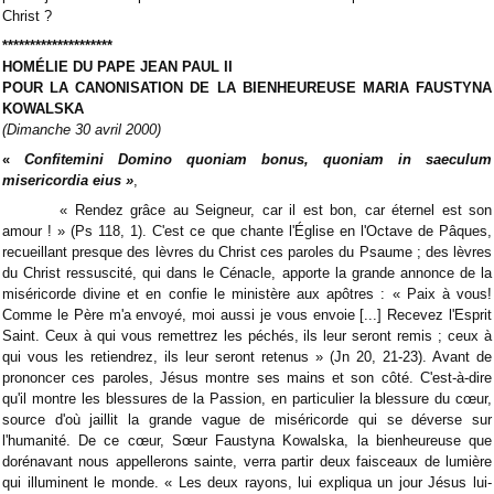
Christ ?
********************
HOMÉLIE DU PAPE JEAN PAUL II
POUR LA CANONISATION DE LA BIENHEUREUSE MARIA FAUSTYNA
KOWALSKA
(Dimanche 30 avril 2000)
«
Confitemini Domino quoniam bonus, quoniam in saeculum
misericordia eius »
,
« Rendez grâce au Seigneur, car il est bon, car éternel est son
amour ! » (Ps 118, 1). C'est ce que chante l'Église en l'Octave de Pâques,
recueillant presque des lèvres du Christ ces paroles du Psaume ; des lèvres
du Christ ressuscité, qui dans le Cénacle, apporte la grande annonce de la
miséricorde divine et en confie le ministère aux apôtres : « Paix à vous!
Comme le Père m'a envoyé, moi aussi je vous envoie [...] Recevez l'Esprit
Saint. Ceux à qui vous remettrez les péchés, ils leur seront remis ; ceux à
qui vous les retiendrez, ils leur seront retenus » (Jn 20, 21-23). Avant de
prononcer ces paroles, Jésus montre ses mains et son côté. C'est-à-dire
qu'il montre les blessures de la Passion, en particulier la blessure du cœur,
source d'où jaillit la grande vague de miséricorde qui se déverse sur
l'humanité. De ce cœur, Sœur Faustyna Kowalska, la bienheureuse que
dorénavant nous appellerons sainte, verra partir deux faisceaux de lumière
qui illuminent le monde. « Les deux rayons, lui expliqua un jour Jésus lui-