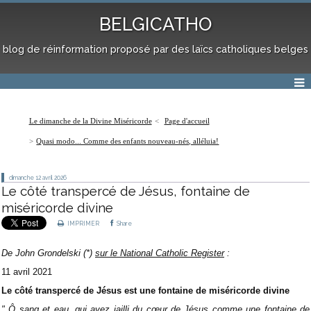
BELGICATHO
blog de réinformation proposé par des laïcs catholiques belges
Le dimanche de la Divine Miséricorde
Page d'accueil
Quasi modo... Comme des enfants nouveau-nés, alléluia!
dimanche 12
avril 2026
Le côté transpercé de Jésus, fontaine de
miséricorde divine
IMPRIMER
Share
De John Grondelski (*)
sur le National Catholic Register
:
11 avril 2021
Le côté transpercé de Jésus est une fontaine de miséricorde divine
" Ô sang et eau, qui avez jailli du cœur de Jésus comme une fontaine de