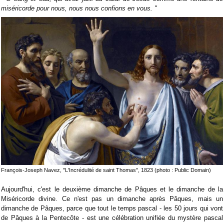
miséricorde pour nous, nous nous confions en vous. "
François-Joseph Navez, "L'Incrédulité de saint Thomas", 1823 (photo : Public Domain)
Aujourd'hui, c'est le deuxième dimanche de Pâques et le dimanche de la
Miséricorde divine. Ce n'est pas un dimanche après Pâques, mais un
dimanche de Pâques, parce que tout le temps pascal - les 50 jours qui vont
de Pâques à la Pentecôte - est une célébration unifiée du mystère pascal