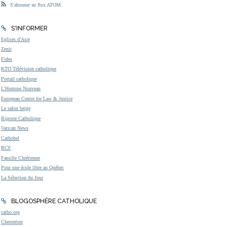
S'abonner au flux ATOM
S'INFORMER
Eglises d'Asie
Zenit
Fides
KTO Télévision catholique
Portail catholique
L'Homme Nouveau
European Centre for Law & Justice
Le salon beige
Riposte Catholique
Vatican News
Cathobel
RCF
Famille Chrétienne
Pour une école libre au Québec
La Sélection du Jour
BLOGOSPHÈRE CATHOLIQUE
catho.org
Chesterton