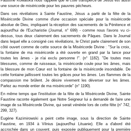
Faustine Kowalska nous rappelle que le côté transpercé de Jésus est aussi
une source de miséricorde pour les pauvres pécheurs.
Dans ses révélations à Sainte Faustine, Jésus a parlé de la fête de la
Miséricorde Divine comme d'une occasion spéciale pour la miséricorde
absolue de Dieu, impliquant la réception des sacrements de la Pénitence et
aujourd'hui de l'Eucharistie (Journal, n° 699) - comme nous l'avons vu ci-
dessus, tous deux clairement des sacrements de Pâques. Dans le Journal
dans lequel elle a consigné ces révélations, le Christ parle clairement de son
côté ouvert comme de cette source de la Miséricorde Divine : "Sur la croix,
la fontaine de ma miséricorde a été ouverte en grand par la lance pour
toutes les âmes - je n'ai exclu personne !". (n° 1182). "De toutes mes
blessures, comme de ruisseaux, la miséricorde coule pour les âmes, mais
la blessure de mon Cœur est la fontaine de la miséricorde insondable. De
cette fontaine jaillissent toutes les grâces pour les âmes. Les flammes de la
compassion me brûlent. Je désire vivement les déverser sur les âmes.
Parlez au monde entier de ma miséricorde" (n° 1190).
En même temps que l'institution de la fête de la Miséricorde Divine, Sainte
Faustine raconte également que Notre Seigneur lui a demandé de faire une
image de sa Miséricorde Divine, qui serait vénérée lors de cette fête (n° 742,
299, 327).
Eugène Kazimirowski a peint cette image, sous la direction de Sainte
Faustine, en 1934 à Vilnius (aujourd'hui Lituanie). Elle a d'abord été
accrochée dans un couvent, puis exposée publiquement pour la première