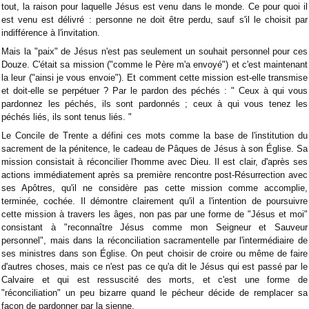
tout, la raison pour laquelle Jésus est venu dans le monde. Ce pour quoi il
est venu est délivré : personne ne doit être perdu, sauf s'il le choisit par
indifférence à l'invitation.
Mais la "paix" de Jésus n'est pas seulement un souhait personnel pour ces
Douze. C'était sa mission ("comme le Père m'a envoyé") et c'est maintenant
la leur ("ainsi je vous envoie"). Et comment cette mission est-elle transmise
et doit-elle se perpétuer ? Par le pardon des péchés : " Ceux à qui vous
pardonnez les péchés, ils sont pardonnés ; ceux à qui vous tenez les
péchés liés, ils sont tenus liés. "
Le Concile de Trente a défini ces mots comme la base de l'institution du
sacrement de la pénitence, le cadeau de Pâques de Jésus à son Église. Sa
mission consistait à réconcilier l'homme avec Dieu. Il est clair, d'après ses
actions immédiatement après sa première rencontre post-Résurrection avec
ses Apôtres, qu'il ne considère pas cette mission comme accomplie,
terminée, cochée. Il démontre clairement qu'il a l'intention de poursuivre
cette mission à travers les âges, non pas par une forme de "Jésus et moi"
consistant à "reconnaître Jésus comme mon Seigneur et Sauveur
personnel", mais dans la réconciliation sacramentelle par l'intermédiaire de
ses ministres dans son Église. On peut choisir de croire ou même de faire
d'autres choses, mais ce n'est pas ce qu'a dit le Jésus qui est passé par le
Calvaire et qui est ressuscité des morts, et c'est une forme de
"réconciliation" un peu bizarre quand le pécheur décide de remplacer sa
façon de pardonner par la sienne.