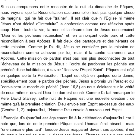
Si nous comprenons cette rencontre de la nuit du dimanche de Pâques,
nous voyons que la Réconciliation sacramentelle n'est pas quelque chose
de marginal, qui ne fait que "traîner". Il est clair que ni l'Église ni même
Jésus n'ont décidé d'"introduire" la confession comme une réflexion après
coup. Non - toute la vie, la mort et la résurrection de Jésus concernaient
"Dieu et les pécheurs réconciliés" et, en annonçant cette paix et cette
réconciliation à ses Apôtres, il fait d'eux des partageurs et des hérauts de
cette mission. Comme je l'ai dit, Jésus ne considère pas la mission de
réconciliation comme achevée par lui, mais il la confie clairement aux
Apôtres. Cette mission de pardon n'est pas non plus déconnectée de tout
l'écheveau de la mission de Jésus : l'ordre de pardonner les péchés est
précédé d'une habilitation, à savoir "Recevez l'Esprit Saint". Pâques est déjà
en quelque sorte la Pentecôte : l'Esprit est déjà en quelque sorte donné,
spécifiquement pour le pardon des péchés. Jésus a promis un Paraclet qui
"convaincra le monde de péché" (Jean 16,8) en nous éclairant sur la vérité
de nous-mêmes devant Dieu. Le don est donné. Comme l'a fait remarquer le
Père David Stanley, cette nuit de Pâques est une nouvelle création : de
même qu'à la première création, Dieu envoie son Esprit au-dessus des eaux
(Genèse 1, 2), aujourd'hui, l'Homme-Dieu envoie à nouveau cet Esprit.
L'Évangile d'aujourd'hui est également lié à la célébration d'aujourd'hui car il
note que, lors de cette première Pâque, saint Thomas était absent - mais
"une semaine plus tard", lorsque Jésus réapparaît devant ses apôtres, il est