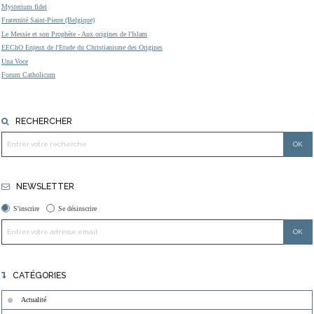
Mysterium fidei
Fraternité Saint-Pierre (Belgique)
Le Messie et son Prophète - Aux origines de l'Islam
EEChO Enjeux de l'Etude du Christianisme des Origines
Una Voce
Forum Catholicum
RECHERCHER
NEWSLETTER
S'inscrire
Se désinscrire
CATÉGORIES
Actualité