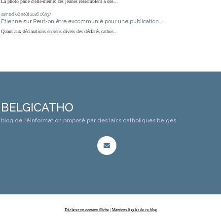
La photo parle d'elle-même: ces jeunes ressemblent à des...
samedi 08
août 2026
08h37
Etienne
sur
Peut-on être excommunié pour une publication...
Quant aux déclarations en sens divers des déclarés cathos...
BELGICATHO
blog de réinformation proposé par des laïcs catholiques belges
Déclarer un contenu illicite
|
Mentions légales de ce blog