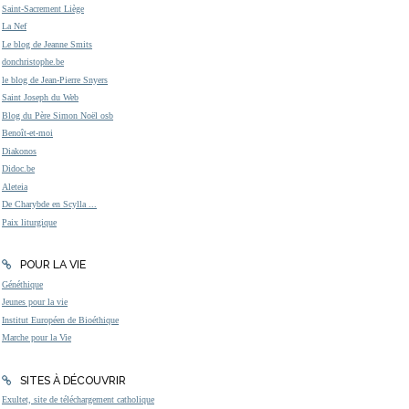
Saint-Sacrement Liège
La Nef
Le blog de Jeanne Smits
donchristophe.be
le blog de Jean-Pierre Snyers
Saint Joseph du Web
Blog du Père Simon Noël osb
Benoît-et-moi
Diakonos
Didoc.be
Aleteia
De Charybde en Scylla ...
Paix liturgique
POUR LA VIE
Généthique
Jeunes pour la vie
Institut Européen de Bioéthique
Marche pour la Vie
SITES À DÉCOUVRIR
Exultet, site de téléchargement catholique