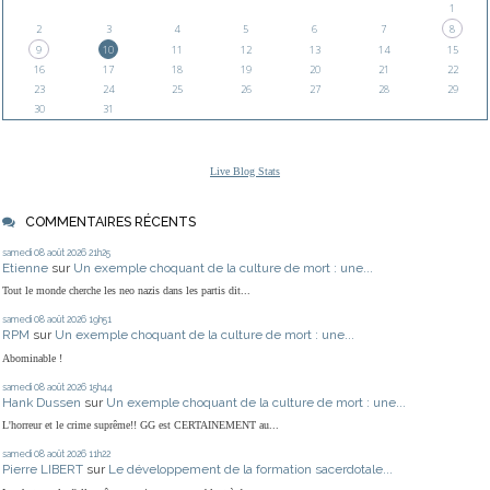
1
2
3
4
5
6
7
8
9
10
11
12
13
14
15
16
17
18
19
20
21
22
23
24
25
26
27
28
29
30
31
Live Blog Stats
COMMENTAIRES RÉCENTS
samedi 08
août 2026
21h25
Etienne
sur
Un exemple choquant de la culture de mort : une...
Tout le monde cherche les neo nazis dans les partis dit...
samedi 08
août 2026
19h51
RPM
sur
Un exemple choquant de la culture de mort : une...
Abominable !
samedi 08
août 2026
15h44
Hank Dussen
sur
Un exemple choquant de la culture de mort : une...
L'horreur et le crime suprême!! GG est CERTAINEMENT au...
samedi 08
août 2026
11h22
Pierre LIBERT
sur
Le développement de la formation sacerdotale...