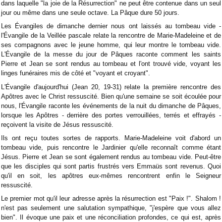
dans laquelle "la joie de la Résurrection" ne peut être contenue dans un seul
jour ou même dans une seule octave. La Pâque dure 50 jours.
Les Évangiles de dimanche dernier nous ont laissés au tombeau vide -
l'Évangile de la Veillée pascale relate la rencontre de Marie-Madeleine et de
ses compagnons avec le jeune homme, qui leur montre le tombeau vide.
L'Évangile de la messe du jour de Pâques raconte comment les saints
Pierre et Jean se sont rendus au tombeau et l'ont trouvé vide, voyant les
linges funéraires mis de côté et "voyant et croyant".
L'Évangile d'aujourd'hui (Jean 20, 19-31) relate la première rencontre des
Apôtres avec le Christ ressuscité. Bien qu'une semaine se soit écoulée pour
nous, l'Évangile raconte les événements de la nuit du dimanche de Pâques,
lorsque les Apôtres - derrière des portes verrouillées, terrés et effrayés -
reçoivent la visite de Jésus ressuscité.
Ils ont reçu toutes sortes de rapports. Marie-Madeleine voit d'abord un
tombeau vide, puis rencontre le Jardinier qu'elle reconnaît comme étant
Jésus. Pierre et Jean se sont également rendus au tombeau vide. Peut-être
que les disciples qui sont partis frustrés vers Emmaüs sont revenus. Quoi
qu'il en soit, les apôtres eux-mêmes rencontrent enfin le Seigneur
ressuscité.
Le premier mot qu'il leur adresse après la résurrection est "Paix !". Shalom !
n'est pas seulement une salutation sympathique, "j'espère que vous allez
bien". Il évoque une paix et une réconciliation profondes, ce qui est, après