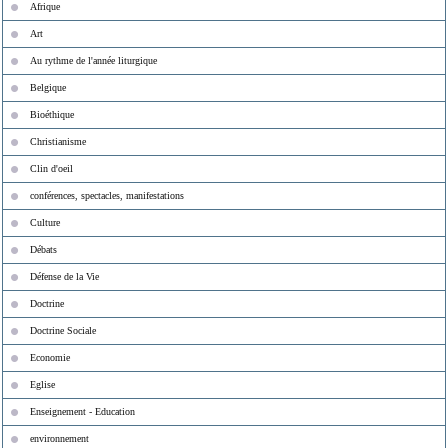
Afrique
Art
Au rythme de l'année liturgique
Belgique
Bioéthique
Christianisme
Clin d'oeil
conférences, spectacles, manifestations
Culture
Débats
Défense de la Vie
Doctrine
Doctrine Sociale
Economie
Eglise
Enseignement - Education
environnement