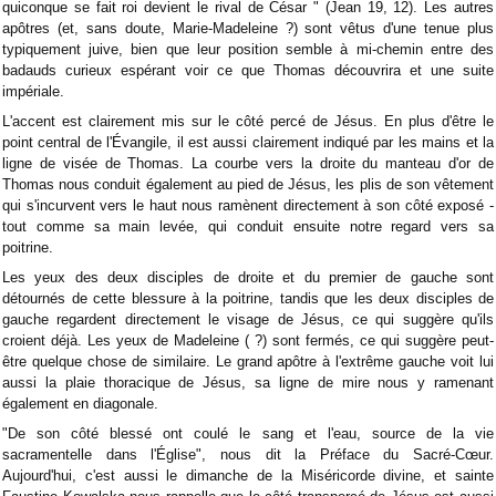
quiconque se fait roi devient le rival de César " (Jean 19, 12). Les autres
apôtres (et, sans doute, Marie-Madeleine ?) sont vêtus d'une tenue plus
typiquement juive, bien que leur position semble à mi-chemin entre des
badauds curieux espérant voir ce que Thomas découvrira et une suite
impériale.
L'accent est clairement mis sur le côté percé de Jésus. En plus d'être le
point central de l'Évangile, il est aussi clairement indiqué par les mains et la
ligne de visée de Thomas. La courbe vers la droite du manteau d'or de
Thomas nous conduit également au pied de Jésus, les plis de son vêtement
qui s'incurvent vers le haut nous ramènent directement à son côté exposé -
tout comme sa main levée, qui conduit ensuite notre regard vers sa
poitrine.
Les yeux des deux disciples de droite et du premier de gauche sont
détournés de cette blessure à la poitrine, tandis que les deux disciples de
gauche regardent directement le visage de Jésus, ce qui suggère qu'ils
croient déjà. Les yeux de Madeleine ( ?) sont fermés, ce qui suggère peut-
être quelque chose de similaire. Le grand apôtre à l'extrême gauche voit lui
aussi la plaie thoracique de Jésus, sa ligne de mire nous y ramenant
également en diagonale.
"De son côté blessé ont coulé le sang et l'eau, source de la vie
sacramentelle dans l'Église", nous dit la Préface du Sacré-Cœur.
Aujourd'hui, c'est aussi le dimanche de la Miséricorde divine, et sainte