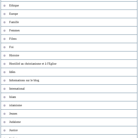
Ethique
Europe
Famille
Femmes
Films
Foi
Histoire
Hostilité au christianisme et à l'Eglise
Idées
Informations sur le blog
International
Islam
islamisme
Jeunes
Judaïsme
Justice