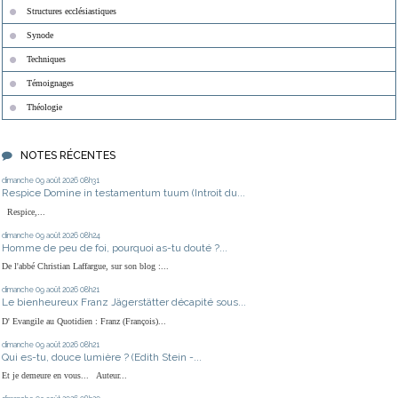
Structures ecclésiastiques
Synode
Techniques
Témoignages
Théologie
NOTES RÉCENTES
dimanche 09
août 2026
08h31
Respice Domine in testamentum tuum (Introit du...
Respice,...
dimanche 09
août 2026
08h24
Homme de peu de foi, pourquoi as-tu douté ?...
De l'abbé Christian Laffargue, sur son blog :...
dimanche 09
août 2026
08h21
Le bienheureux Franz Jägerstätter décapité sous...
D' Evangile au Quotidien : Franz (François)...
dimanche 09
août 2026
08h21
Qui es-tu, douce lumière ? (Edith Stein -...
Et je demeure en vous... Auteur...