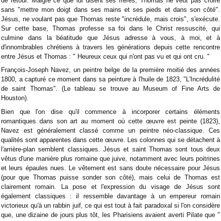
de retour. Malgré ce que lui disent ses frères, Thomas ne veut pas croire
sans "mettre mon doigt dans ses mains et ses pieds et dans son côté".
Jésus, ne voulant pas que Thomas reste "incrédule, mais crois", s'exécute.
Sur cette base, Thomas professe sa foi dans le Christ ressuscité, qui
culmine dans la béatitude que Jésus adresse à vous, à moi, et à
d'innombrables chrétiens à travers les générations depuis cette rencontre
entre Jésus et Thomas : " Heureux ceux qui n'ont pas vu et qui ont cru. "
François-Joseph Navez, un peintre belge de la première moitié des années
1800, a capturé ce moment dans sa peinture à l'huile de 1823, "L'Incrédulité
de saint Thomas". (Le tableau se trouve au Museum of Fine Arts de
Houston).
Bien que l'on dise qu'il commence à incorporer certains éléments
romantiques dans son art au moment où cette œuvre est peinte (1823),
Navez est généralement classé comme un peintre néo-classique. Ces
qualités sont apparentes dans cette œuvre. Les colonnes qui se détachent à
l'arrière-plan semblent classiques. Jésus et saint Thomas sont tous deux
vêtus d'une manière plus romaine que juive, notamment avec leurs poitrines
et leurs épaules nues. Le vêtement est sans doute nécessaire pour Jésus
(pour que Thomas puisse sonder son côté), mais celui de Thomas est
clairement romain. La pose et l'expression du visage de Jésus sont
également classiques : il ressemble davantage à un empereur romain
victorieux qu'à un rabbin juif, ce qui est tout à fait paradoxal si l'on considère
que, une dizaine de jours plus tôt, les Pharisiens avaient averti Pilate que "