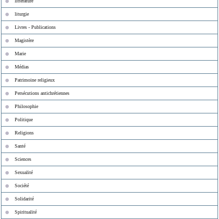
littérature
liturgie
Livres - Publications
Magistère
Marie
Médias
Patrimoine religieux
Persécutions antichrétiennes
Philosophie
Politique
Religions
Santé
Sciences
Sexualité
Société
Solidarité
Spiritualité