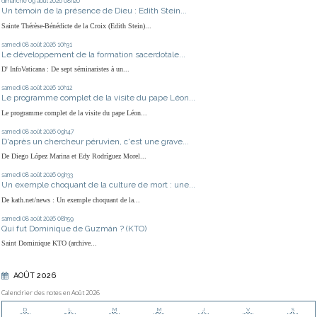
dimanche 09
août 2026
08h20
Un témoin de la présence de Dieu : Edith Stein...
Sainte Thérèse-Bénédicte de la Croix (Edith Stein)...
samedi 08
août 2026
10h31
Le développement de la formation sacerdotale...
D' InfoVaticana : De sept séminaristes à un...
samedi 08
août 2026
10h12
Le programme complet de la visite du pape Léon...
Le programme complet de la visite du pape Léon...
samedi 08
août 2026
09h47
D'après un chercheur péruvien, c'est une grave...
De Diego López Marina et Edy Rodríguez Morel...
samedi 08
août 2026
09h33
Un exemple choquant de la culture de mort : une...
De kath.net/news : Un exemple choquant de la...
samedi 08
août 2026
08h59
Qui fut Dominique de Guzmán ? (KTO)
Saint Dominique KTO (archive...
AOÛT 2026
Calendrier des notes en Août 2026
D
L
M
M
J
V
S