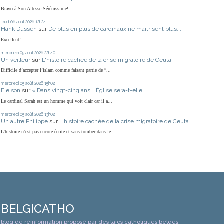
Bravo à Son Altesse Sérénissime!
jeudi 06
août 2026
12h24
Hank Dussen
sur
De plus en plus de cardinaux ne maîtrisent plus...
Excellent!
mercredi 05
août 2026
22h40
Un veilleur
sur
L'histoire cachée de la crise migratoire de Ceuta
Difficile d’accepter l’islam comme faisant partie de ”...
mercredi 05
août 2026
15h02
Eleison
sur
« Dans vingt-cinq ans, l’Église sera-t-elle...
Le cardinal Sarah est un homme qui voit clair car il a...
mercredi 05
août 2026
13h02
Un autre Philippe
sur
L'histoire cachée de la crise migratoire de Ceuta
L’histoire n’est pas encore écrite et sans tomber dans le...
BELGICATHO
blog de réinformation proposé par des laïcs catholiques belges