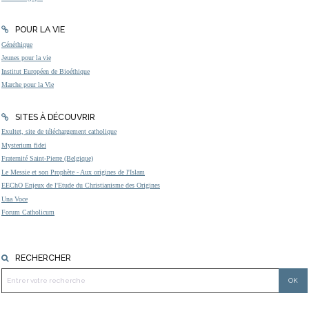
POUR LA VIE
Généthique
Jeunes pour la vie
Institut Européen de Bioéthique
Marche pour la Vie
SITES À DÉCOUVRIR
Exultet, site de téléchargement catholique
Mysterium fidei
Fraternité Saint-Pierre (Belgique)
Le Messie et son Prophète - Aux origines de l'Islam
EEChO Enjeux de l'Etude du Christianisme des Origines
Una Voce
Forum Catholicum
RECHERCHER