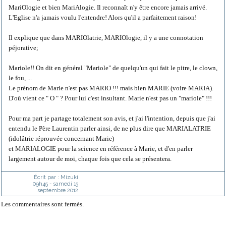
MariOlogie et bien MariAlogie. Il reconnaît n'y être encore jamais arrivé.
L'Eglise n'a jamais voulu l'entendre! Alors qu'il a parfaitement raison!
Il explique que dans MARIOlatrie, MARIOlogie, il y a une connotation
péjorative;
Mariole!! On dit en général "Mariole" de quelqu'un qui fait le pitre, le clown,
le fou, ...
Le prénom de Marie n'est pas MARIO !!! mais bien MARIE (voire MARIA).
D'où vient ce " O " ? Pour lui c'est insultant. Marie n'est pas un "mariole" !!!
Pour ma part je partage totalement son avis, et j'ai l'intention, depuis que j'ai
entendu le Père Laurentin parler ainsi, de ne plus dire que MARIALATRIE
(idolâtrie réprouvée concernant Marie)
et MARIALOGIE pour la science en référence à Marie, et d'en parler
largement autour de moi, chaque fois que cela se présentera.
Écrit par :
Mizuki
09h45
-
samedi 15
septembre 2012
Les commentaires sont fermés.