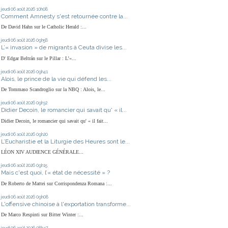
jeudi 06
août 2026
10h08
Comment Amnesty s'est retournée contre la...
De David Hahn sur le Catholic Herald :...
jeudi 06
août 2026
09h58
L’« invasion » de migrants à Ceuta divise les...
D' Edgar Beltrán sur le Pillar : L’«...
jeudi 06
août 2026
09h41
Alois, le prince de la vie qui défend les...
De Tommaso Scandroglio sur la NBQ : Alois, le...
jeudi 06
août 2026
09h32
Didier Decoin, le romancier qui savait qu' « il...
Didier Decoin, le romancier qui savait qu' « il fait...
jeudi 06
août 2026
09h20
L’Eucharistie et la Liturgie des Heures sont le...
LÉON XIV AUDIENCE GÉNÉRALE...
jeudi 06
août 2026
09h15
Mais c'est quoi, l’« état de nécessité » ?
De Roberto de Mattei sur Corrispondenza Romana :...
jeudi 06
août 2026
09h08
L'offensive chinoise à l'exportation transforme...
De Marco Respinti sur Bitter Winter :...