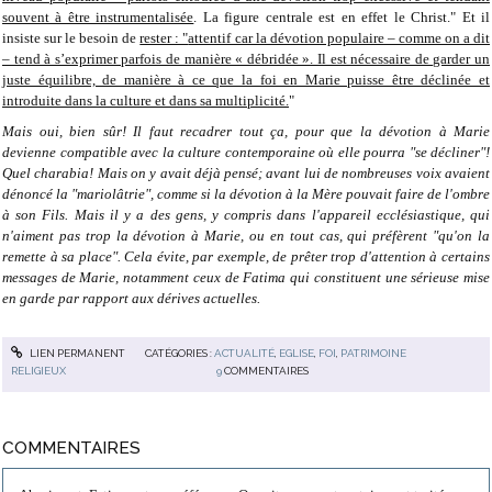
souvent à être instrumentalisée
. La figure centrale est en effet le Christ." Et il
insiste sur le besoin de
rester : "
attentif car la dévotion populaire – comme on a dit
– tend à s’exprimer parfois de manière « débridée ». Il est nécessaire de garder un
juste équilibre, de manière à ce que la foi en Marie puisse être déclinée et
introduite dans la culture et dans sa multiplicité.
"
Mais oui, bien sûr! Il faut recadrer tout ça, pour que la dévotion à Marie
devienne compatible avec la culture contemporaine où elle pourra "se décliner"!
Quel charabia! Mais on y avait déjà pensé; avant lui de nombreuses voix avaient
dénoncé la "mariolâtrie", comme si la dévotion à la Mère pouvait faire de l'ombre
à son Fils. Mais il y a des gens, y compris dans l'appareil ecclésiastique, qui
n'aiment pas trop la dévotion à Marie, ou en tout cas, qui préfèrent "qu'on la
remette à sa place". Cela évite, par exemple, de prêter trop d'attention à certains
messages de Marie, notamment ceux de Fatima qui constituent une sérieuse mise
en garde par rapport aux dérives actuelles.
LIEN PERMANENT
CATÉGORIES :
ACTUALITÉ
,
EGLISE
,
FOI
,
PATRIMOINE
RELIGIEUX
9
COMMENTAIRES
COMMENTAIRES