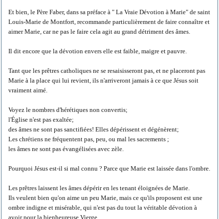
Et bien, le Père Faber, dans sa préface à " La Vraie Dévotion à Marie" de saint
Louis-Marie de Montfort, recommande particulièrement de faire connaître et
aimer Marie, car ne pas le faire cela agit au grand détriment des âmes.
Il dit encore que la dévotion envers elle est faible, maigre et pauvre.
Tant que les prêtres catholiques ne se resaisisseront pas, et ne placeront pas
Marie à la place qui lui revient, ils n'arriveront jamais à ce que Jésus soit
vraiment aimé.
Voyez le nombres d'hérétiques non convertis;
l'Église n'est pas exaltée;
des âmes ne sont pas sanctifiées! Elles dépérissent et dégénèrent;
Les chrétiens ne fréquentent pas, peu, ou mal les sacrements ;
les âmes ne sont pas évangélisées avec zèle.
Pourquoi Jésus est-il si mal connu ? Parce que Marie est laissée dans l'ombre.
Les prêtres laissent les âmes dépérir en les tenant éloignées de Marie.
Ils veulent bien qu'on aime un peu Marie, mais ce qu'ils proposent est une
ombre indigne et misérable, qui n'est pas du tout la véritable dévotion à
avoir pour la bienheureuse Vierge.