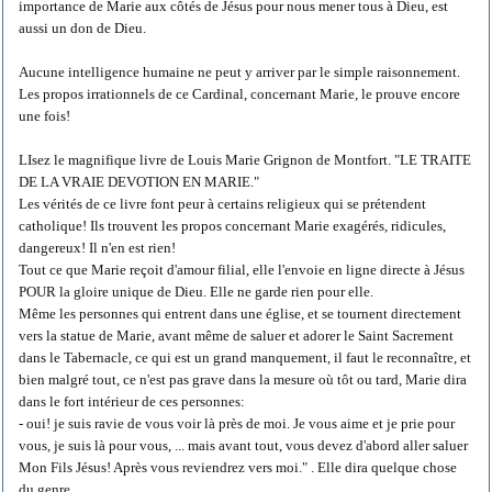
importance de Marie aux côtés de Jésus pour nous mener tous à Dieu, est
aussi un don de Dieu.
Aucune intelligence humaine ne peut y arriver par le simple raisonnement.
Les propos irrationnels de ce Cardinal, concernant Marie, le prouve encore
une fois!
LIsez le magnifique livre de Louis Marie Grignon de Montfort. "LE TRAITE
DE LA VRAIE DEVOTION EN MARIE."
Les vérités de ce livre font peur à certains religieux qui se prétendent
catholique! Ils trouvent les propos concernant Marie exagérés, ridicules,
dangereux! Il n'en est rien!
Tout ce que Marie reçoit d'amour filial, elle l'envoie en ligne directe à Jésus
POUR la gloire unique de Dieu. Elle ne garde rien pour elle.
Même les personnes qui entrent dans une église, et se tournent directement
vers la statue de Marie, avant même de saluer et adorer le Saint Sacrement
dans le Tabernacle, ce qui est un grand manquement, il faut le reconnaître, et
bien malgré tout, ce n'est pas grave dans la mesure où tôt ou tard, Marie dira
dans le fort intérieur de ces personnes:
- oui! je suis ravie de vous voir là près de moi. Je vous aime et je prie pour
vous, je suis là pour vous, ... mais avant tout, vous devez d'abord aller saluer
Mon Fils Jésus! Après vous reviendrez vers moi." . Elle dira quelque chose
du genre.