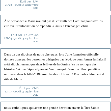
Écrit par :
L.W.
21h28
-
jeudi 13
septembre
2012
À se demander si Marie n'aurait pas dû consulter ce Cardinal pour savoir si
elle avait l'autorisation de répondre « Oui » à l'archange Gabriel.
Écrit par :
Pauvre Job
22h04
-
jeudi 13
septembre
2012
Dans un des diocèses de notre cher pays, lors d'une formation officielle,
donnée donc par les personnes désignées par l'évêque pour former les laïcs,il
a été dit clairement que dans le livre de la Genèse "ce ne sont que des
histoires" et que l'Apocalypse est "un livre qui n'aurait au final pas dû se
retrouver dans la bible". Bizarre...les deux Livres où l'on parle clairement du
rôle de Marie...
Écrit par :
CMD
22h17
-
jeudi 13
septembre
2012
nous, catholiques, qui avons une grande devotion envers la Tres Sainte