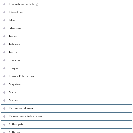
Informations sur le blog
International
Islam
islamisme
Jeunes
Judaïsme
Justice
littérature
liturgie
Livres - Publications
Magistère
Marie
Médias
Patrimoine religieux
Persécutions antichrétiennes
Philosophie
Politique