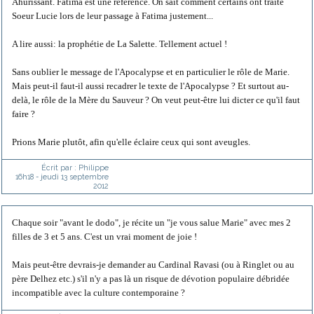
Ahurissant. Fatima est une référence. On sait comment certains ont traité
Soeur Lucie lors de leur passage à Fatima justement...
A lire aussi: la prophétie de La Salette. Tellement actuel !
Sans oublier le message de l'Apocalypse et en particulier le rôle de Marie.
Mais peut-il faut-il aussi recadrer le texte de l'Apocalypse ? Et surtout au-
delà, le rôle de la Mère du Sauveur ? On veut peut-être lui dicter ce qu'il faut
faire ?
Prions Marie plutôt, afin qu'elle éclaire ceux qui sont aveugles.
Écrit par :
Philippe
16h18
-
jeudi 13
septembre
2012
Chaque soir "avant le dodo", je récite un "je vous salue Marie" avec mes 2
filles de 3 et 5 ans. C'est un vrai moment de joie !
Mais peut-être devrais-je demander au Cardinal Ravasi (ou à Ringlet ou au
père Delhez etc.) s'il n'y a pas là un risque de dévotion populaire débridée
incompatible avec la culture contemporaine ?