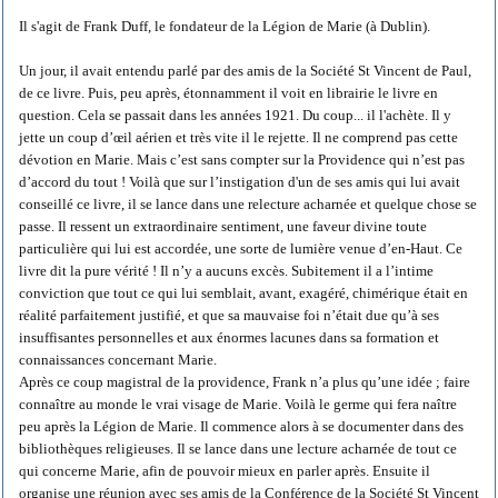
Il s'agit de Frank Duff, le fondateur de la Légion de Marie (à Dublin).
Un jour, il avait entendu parlé par des amis de la Société St Vincent de Paul,
de ce livre. Puis, peu après, étonnamment il voit en librairie le livre en
question. Cela se passait dans les années 1921. Du coup... il l'achète. Il y
jette un coup d’œil aérien et très vite il le rejette. Il ne comprend pas cette
dévotion en Marie. Mais c’est sans compter sur la Providence qui n’est pas
d’accord du tout ! Voilà que sur l’instigation d'un de ses amis qui lui avait
conseillé ce livre, il se lance dans une relecture acharnée et quelque chose se
passe. Il ressent un extraordinaire sentiment, une faveur divine toute
particulière qui lui est accordée, une sorte de lumière venue d’en-Haut. Ce
livre dit la pure vérité ! Il n’y a aucuns excès. Subitement il a l’intime
conviction que tout ce qui lui semblait, avant, exagéré, chimérique était en
réalité parfaitement justifié, et que sa mauvaise foi n’était due qu’à ses
insuffisantes personnelles et aux énormes lacunes dans sa formation et
connaissances concernant Marie.
Après ce coup magistral de la providence, Frank n’a plus qu’une idée ; faire
connaître au monde le vrai visage de Marie. Voilà le germe qui fera naître
peu après la Légion de Marie. Il commence alors à se documenter dans des
bibliothèques religieuses. Il se lance dans une lecture acharnée de tout ce
qui concerne Marie, afin de pouvoir mieux en parler après. Ensuite il
organise une réunion avec ses amis de la Conférence de la Société St Vincent