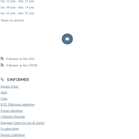
lun. 15 juin - dim. 21 juin
lun. 08 juin - dim. 14 juin
lun. 01 juin - dim. 07 juin
Toutes les archives
S'abonner au flux RSS
S'abonner au flux ATOM
S'INFORMER
Eglises d'Asie
Zenit
Fides
KTO Télévision catholique
Portail catholique
L'Homme Nouveau
European Centre for Law & Justice
Le salon beige
Riposte Catholique