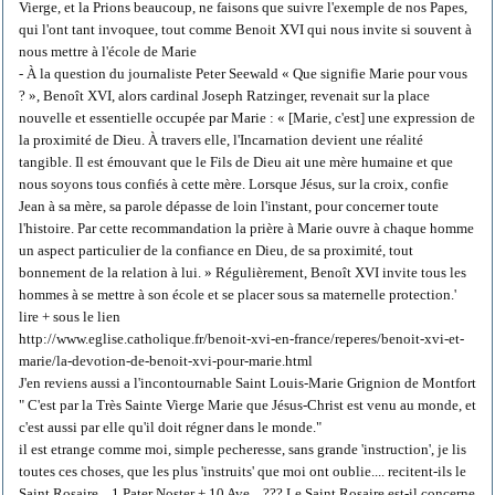
Vierge, et la Prions beaucoup, ne faisons que suivre l'exemple de nos Papes,
qui l'ont tant invoquee, tout comme Benoit XVI qui nous invite si souvent à
nous mettre à l'école de Marie
- À la question du journaliste Peter Seewald « Que signifie Marie pour vous
? », Benoît XVI, alors cardinal Joseph Ratzinger, revenait sur la place
nouvelle et essentielle occupée par Marie : « [Marie, c'est] une expression de
la proximité de Dieu. À travers elle, l'Incarnation devient une réalité
tangible. Il est émouvant que le Fils de Dieu ait une mère humaine et que
nous soyons tous confiés à cette mère. Lorsque Jésus, sur la croix, confie
Jean à sa mère, sa parole dépasse de loin l'instant, pour concerner toute
l'histoire. Par cette recommandation la prière à Marie ouvre à chaque homme
un aspect particulier de la confiance en Dieu, de sa proximité, tout
bonnement de la relation à lui. » Régulièrement, Benoît XVI invite tous les
hommes à se mettre à son école et se placer sous sa maternelle protection.'
lire + sous le lien
http://www.eglise.catholique.fr/benoit-xvi-en-france/reperes/benoit-xvi-et-
marie/la-devotion-de-benoit-xvi-pour-marie.html
J'en reviens aussi a l'incontournable Saint Louis-Marie Grignion de Montfort
" C'est par la Très Sainte Vierge Marie que Jésus-Christ est venu au monde, et
c'est aussi par elle qu'il doit régner dans le monde."
il est etrange comme moi, simple pecheresse, sans grande 'instruction', je lis
toutes ces choses, que les plus 'instruits' que moi ont oublie.... recitent-ils le
Saint Rosaire .. 1 Pater Noster + 10 Ave... ??? Le Saint Rosaire est-il concerne