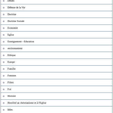
Débats
Défense de la Vie
Doctrine
Doctrine Sociale
Economie
Eglise
Enseignement - Education
environnement
Ethique
Europe
Famille
Femmes
Films
Foi
Histoire
Hostilité au christianisme et à l'Eglise
Idées