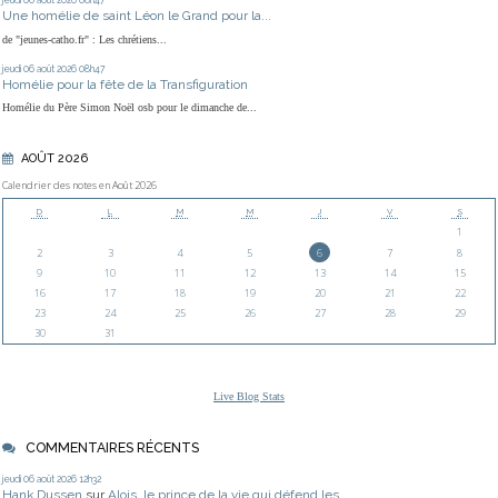
jeudi 06
août 2026
08h47
Une homélie de saint Léon le Grand pour la...
de "jeunes-catho.fr" : Les chrétiens...
jeudi 06
août 2026
08h47
Homélie pour la fête de la Transfiguration
Homélie du Père Simon Noël osb pour le dimanche de...
AOÛT 2026
Calendrier des notes en Août 2026
D
L
M
M
J
V
S
1
2
3
4
5
6
7
8
9
10
11
12
13
14
15
16
17
18
19
20
21
22
23
24
25
26
27
28
29
30
31
Live Blog Stats
COMMENTAIRES RÉCENTS
jeudi 06
août 2026
12h32
Hank Dussen
sur
Alois, le prince de la vie qui défend les...