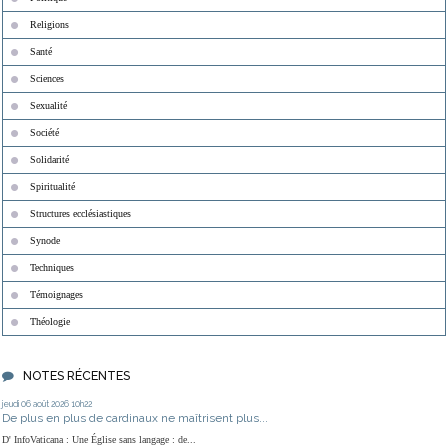
Religions
Santé
Sciences
Sexualité
Société
Solidarité
Spiritualité
Structures ecclésiastiques
Synode
Techniques
Témoignages
Théologie
NOTES RÉCENTES
jeudi 06
août 2026
10h22
De plus en plus de cardinaux ne maîtrisent plus...
D' InfoVaticana : Une Église sans langage : de...