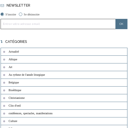
NEWSLETTER
S'inscrire
Se désinscrire
CATÉGORIES
Actualité
Afrique
Art
Au rythme de l'année liturgique
Belgique
Bioéthique
Christianisme
Clin d'oeil
conférences, spectacles, manifestations
Culture