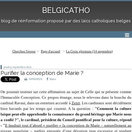
BELGICATHO
blog de réinformation proposé par des laïcs catholiques belges
Cherchez l'erreur
Page d'accueil
La Croix glorieuse (14 septembre)
jeudi 13
septembre 2012
Purifier la conception de Marie ?
IMPRIMER
Share
On pourrait ironiser sur cette affirmation au sujet de Celle qui se présente comme
l'Immaculée Conception. Ce propos étrange, nous le relevons dans la bouche du
cardinal Ravasi, dans un entretien accordé à
Zenit
. Les cardinaux sont décidément
bien bavards par les temps qui courent. A la question :
"Comment la culture
laïque peut-elle approfondir la connaissance du grand héritage que Marie nous
a confié ?", le cardinal, président du Conseil pontifical pour la culture, répond
: "
Il faudrait tout d’abord « purifier » la conception de Marie – naturellement au
niveau populaire – parfois entourée d’une dévotion trop excessive et tendant