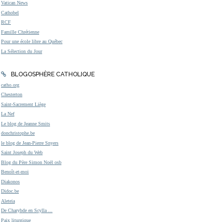
Vatican News
Cathobel
RCF
Famille Chrétienne
Pour une école libre au Québec
La Sélection du Jour
BLOGOSPHÈRE CATHOLIQUE
catho.org
Chesterton
Saint-Sacrement Liège
La Nef
Le blog de Jeanne Smits
donchristophe.be
le blog de Jean-Pierre Snyers
Saint Joseph du Web
Blog du Père Simon Noël osb
Benoît-et-moi
Diakonos
Didoc.be
Aleteia
De Charybde en Scylla ...
Paix liturgique