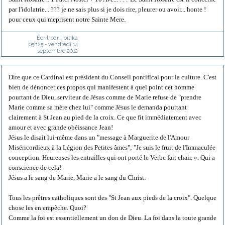
par l'idolatrie... ??? je ne sais plus si je dois rire, pleurer ou avoir... honte !
pour ceux qui meprisent notre Sainte Mere.
Écrit par :
bitika
05h25
-
vendredi 14
septembre 2012
Dire que ce Cardinal est président du Conseil pontifical pour la culture. C'est
bien de dénoncer ces propos qui manifestent à quel point cet homme
pourtant de Dieu, serviteur de Jésus comme de Marie refuse de "prendre
Marie comme sa mère chez lui" comme Jésus le demanda pourtant
clairement à St Jean au pied de la croix. Ce que fit immédiatement avec
amour et avec grande obéissance Jean!
Jésus le disait lui-même dans un "message à Marguerite de l'Amour
Miséricordieux à la Légion des Petites âmes"; "Je suis le fruit de l'Immaculée
conception. Heureuses les entrailles qui ont porté le Verbe fait chair. ». Qui a
conscience de cela!
Jésus a le sang de Marie, Marie a le sang du Christ.
Tous les prêtres catholiques sont des "St Jean aux pieds de la croix". Quelque
chose les en empêche. Quoi?
Comme la foi est essentiellement un don de Dieu. La foi dans la toute grande