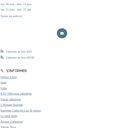
lun. 08 juin - dim. 14 juin
lun. 01 juin - dim. 07 juin
Toutes les archives
S'abonner au flux RSS
S'abonner au flux ATOM
S'INFORMER
Eglises d'Asie
Zenit
Fides
KTO Télévision catholique
Portail catholique
L'Homme Nouveau
European Centre for Law & Justice
Le salon beige
Riposte Catholique
Vatican News