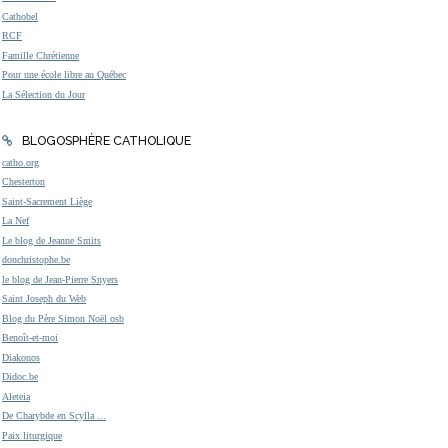
Cathobel
RCF
Famille Chrétienne
Pour une école libre au Québec
La Sélection du Jour
BLOGOSPHÈRE CATHOLIQUE
catho.org
Chesterton
Saint-Sacrement Liège
La Nef
Le blog de Jeanne Smits
donchristophe.be
le blog de Jean-Pierre Snyers
Saint Joseph du Web
Blog du Père Simon Noël osb
Benoît-et-moi
Diakonos
Didoc.be
Aleteia
De Charybde en Scylla ...
Paix liturgique