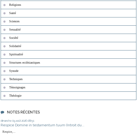
Religions
Santé
Sciences
Sexualité
Société
Solidarité
Spiritualité
Structures ecclésiastiques
Synode
Techniques
Témoignages
Théologie
NOTES RÉCENTES
dimanche 09
août 2026
08h31
Respice Domine in testamentum tuum (Introit du...
Respice,...