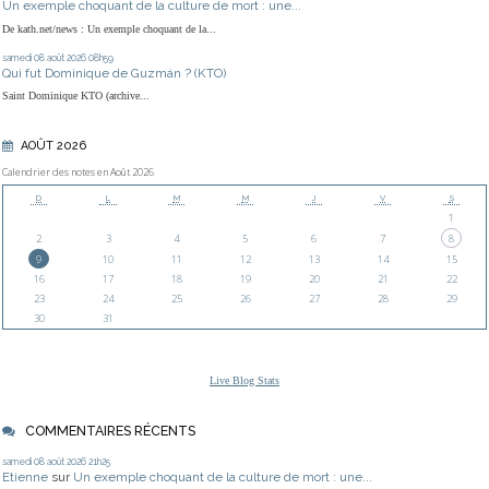
Un exemple choquant de la culture de mort : une...
De kath.net/news : Un exemple choquant de la...
samedi 08
août 2026
08h59
Qui fut Dominique de Guzmán ? (KTO)
Saint Dominique KTO (archive...
AOÛT 2026
Calendrier des notes en Août 2026
D
L
M
M
J
V
S
1
2
3
4
5
6
7
8
9
10
11
12
13
14
15
16
17
18
19
20
21
22
23
24
25
26
27
28
29
30
31
Live Blog Stats
COMMENTAIRES RÉCENTS
samedi 08
août 2026
21h25
Etienne
sur
Un exemple choquant de la culture de mort : une...