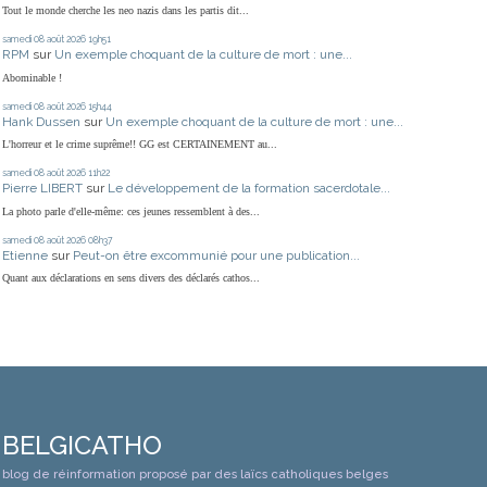
Tout le monde cherche les neo nazis dans les partis dit...
samedi 08
août 2026
19h51
RPM
sur
Un exemple choquant de la culture de mort : une...
Abominable !
samedi 08
août 2026
15h44
Hank Dussen
sur
Un exemple choquant de la culture de mort : une...
L'horreur et le crime suprême!! GG est CERTAINEMENT au...
samedi 08
août 2026
11h22
Pierre LIBERT
sur
Le développement de la formation sacerdotale...
La photo parle d'elle-même: ces jeunes ressemblent à des...
samedi 08
août 2026
08h37
Etienne
sur
Peut-on être excommunié pour une publication...
Quant aux déclarations en sens divers des déclarés cathos...
BELGICATHO
blog de réinformation proposé par des laïcs catholiques belges