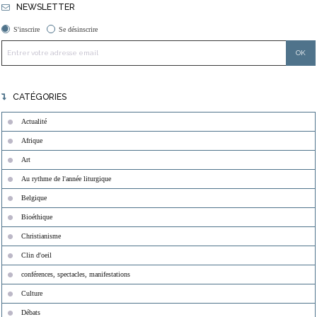
NEWSLETTER
S'inscrire
Se désinscrire
CATÉGORIES
Actualité
Afrique
Art
Au rythme de l'année liturgique
Belgique
Bioéthique
Christianisme
Clin d'oeil
conférences, spectacles, manifestations
Culture
Débats