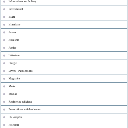
Informations sur le blog
International
Islam
islamisme
Jeunes
Judaïsme
Justice
littérature
liturgie
Livres - Publications
Magistère
Marie
Médias
Patrimoine religieux
Persécutions antichrétiennes
Philosophie
Politique