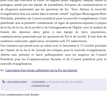
pour ceux qui cherchent la vérité, en anglais, arabe, espagnol, français, italien et
portugais, animé par une équipe de journalistes, d'experts, de communicateurs et
de blogueurs passionnés par les questions de foi. "Avec Aleteia, la nouvelle
évangélisation fera son entrée dans le monde virtuel" explique Monseigneur Rino
Fisichella, président du Conseil pontifical pour la nouvelle évangélisation. Cette
plateforme sera la première communauté en ligne de questions-réponses à propos
de la foi, de la vie, de la société et de l'enseignement de l'Eglise, avec le souhait de
fournir des réponses sûres, grâce à une équipe de laïcs, journalistes,
communicateurs passionnés par les questions de Foi et de société. Il sera doté de
nombreux outils (site, application, newsletter, web TV, traductions).
Une initiative qui prend toute sa valeur avec le lancement le 11 octobre prochain
de l’Année de la foi et du Synode des évêques pour la nouvelle évangélisation.
Aleteia sera présenté et lancé publiquement sous les auspices du Conseil
Pontifical pour les Communications Sociales et du Conseil pontifical pour la
nouvelle évangélisation.
Ici:
Lancement d'un réseau catholique sur la Foi sur internet
LIEN PERMANENT
CATÉGORIES :
ACTUALITÉ
,
EGLISE
,
FOI
,
MÉDIAS
0
COMMENTAIRE
Les commentaires sont fermés.