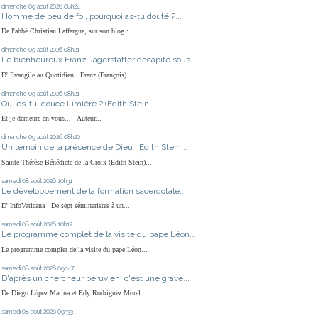
dimanche 09
août 2026
08h24
Homme de peu de foi, pourquoi as-tu douté ?...
De l'abbé Christian Laffargue, sur son blog :...
dimanche 09
août 2026
08h21
Le bienheureux Franz Jägerstätter décapité sous...
D' Evangile au Quotidien : Franz (François)...
dimanche 09
août 2026
08h21
Qui es-tu, douce lumière ? (Edith Stein -...
Et je demeure en vous... Auteur...
dimanche 09
août 2026
08h20
Un témoin de la présence de Dieu : Edith Stein...
Sainte Thérèse-Bénédicte de la Croix (Edith Stein)...
samedi 08
août 2026
10h31
Le développement de la formation sacerdotale...
D' InfoVaticana : De sept séminaristes à un...
samedi 08
août 2026
10h12
Le programme complet de la visite du pape Léon...
Le programme complet de la visite du pape Léon...
samedi 08
août 2026
09h47
D'après un chercheur péruvien, c'est une grave...
De Diego López Marina et Edy Rodríguez Morel...
samedi 08
août 2026
09h33